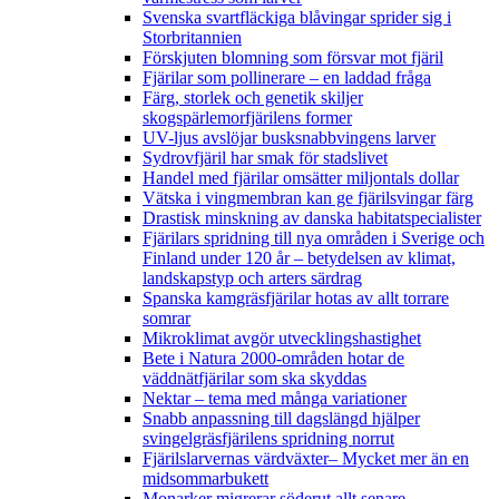
Svenska svartfläckiga blåvingar sprider sig i
Storbritannien
Förskjuten blomning som försvar mot fjäril
Fjärilar som pollinerare – en laddad fråga
Färg, storlek och genetik skiljer
skogspärlemorfjärilens former
UV-ljus avslöjar busksnabbvingens larver
Sydrovfjäril har smak för stadslivet
Handel med fjärilar omsätter miljontals dollar
Vätska i vingmembran kan ge fjärilsvingar färg
Drastisk minskning av danska habitatspecialister
Fjärilars spridning till nya områden i Sverige och
Finland under 120 år
– betydelsen av klimat,
landskapstyp och arters särdrag
Spanska kamgräsfjärilar hotas av allt torrare
somrar
Mikroklimat avgör utvecklingshastighet
Bete i Natura 2000-områden hotar de
väddnätfjärilar som ska skyddas
Nektar – tema med många variationer
Snabb anpassning till dagslängd hjälper
svingelgräsfjärilens spridning norrut
Fjärilslarvernas värdväxter– Mycket mer än en
midsommarbukett
Monarker migrerar söderut allt senare