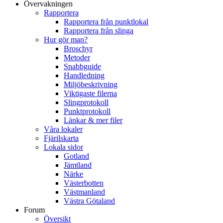
Övervakningen
Rapportera
Rapportera från punktlokal
Rapportera från slinga
Hur gör man?
Broschyr
Metoder
Snabbguide
Handledning
Miljöbeskrivning
Viktigaste filerna
Slingprotokoll
Punktprotokoll
Länkar & mer filer
Våra lokaler
Fjärilskarta
Lokala sidor
Gotland
Jämtland
Närke
Västerbotten
Västmanland
Västra Götaland
Forum
Översikt