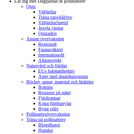
Lär dig mer
Dagfjärilar & pollinatörer
Quiz
Vitfjärilar
Träna raps/kål/rov
VitfjärilarSpeed
Juvela vingar
Quizarkiv
Annan övervakning
Regionalt
Faunaväkteri
Internationellt
Atlasprojekt
Naturvård och fjärilar
EUs habitatdirektiv
Arter med åtgärdsprogram
Böcker, appar, material och länktips
Boktips
Resurser på nätet
Fjärilsappar
Köpa fjärilsprylar
Bygg själv
Pollinatörsövervakning
Träna på pollinatörer
Blomflugor
Humlor