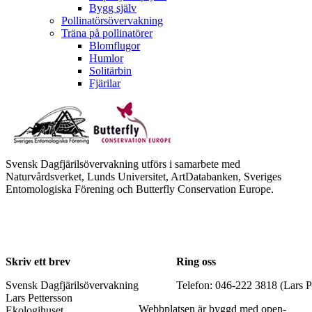
Bygg själv
Pollinatörsövervakning
Träna på pollinatörer
Blomflugor
Humlor
Solitärbin
Fjärilar
Svensk Dagfjärilsövervakning utförs i samarbete med
Naturvårdsverket, Lunds Universitet, ArtDatabanken, Sveriges
Entomologiska Förening och Butterfly Conservation Europe.
Skriv ett brev
Ring oss
Svensk Dagfjärilsövervakning
Telefon: 046-222 3818 (Lars P
Lars Pettersson
Webbplatsen är byggd med open-
Ekologihuset