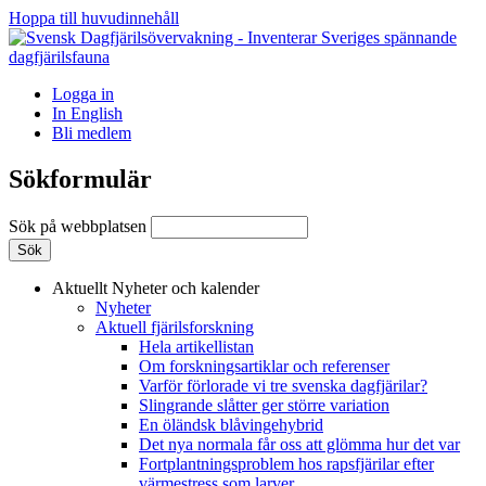
Hoppa till huvudinnehåll
Logga in
In English
Bli medlem
Sökformulär
Sök på webbplatsen
Aktuellt
Nyheter och kalender
Nyheter
Aktuell fjärilsforskning
Hela artikellistan
Om forskningsartiklar och referenser
Varför förlorade vi tre svenska dagfjärilar?
Slingrande slåtter ger större variation
En öländsk blåvingehybrid
Det nya normala får oss att glömma hur det var
Fortplantningsproblem hos rapsfjärilar efter
värmestress som larver