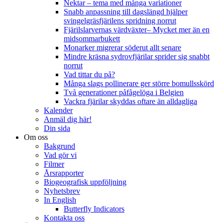
Nektar – tema med många variationer
Snabb anpassning till dagslängd hjälper
svingelgräsfjärilens spridning norrut
Fjärilslarvernas värdväxter– Mycket mer än en
midsommarbukett
Monarker migrerar söderut allt senare
Mindre kräsna sydrovfjärilar sprider sig snabbt
norrut
Vad tittar du på?
Många slags pollinerare ger större bomullsskörd
Två generationer påfågelöga i Belgien
Vackra fjärilar skyddas oftare än alldagliga
Kalender
Anmäl dig här!
Din sida
Om oss
Bakgrund
Vad gör vi
Filmer
Årsrapporter
Biogeografisk uppföljning
Nyhetsbrev
In English
Butterfly Indicators
Kontakta oss