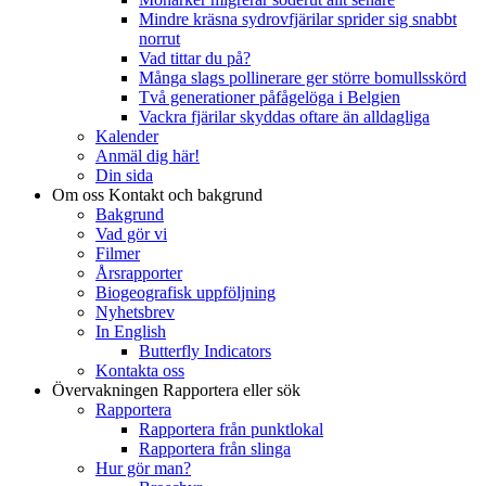
Mindre kräsna sydrovfjärilar sprider sig snabbt
norrut
Vad tittar du på?
Många slags pollinerare ger större bomullsskörd
Två generationer påfågelöga i Belgien
Vackra fjärilar skyddas oftare än alldagliga
Kalender
Anmäl dig här!
Din sida
Om oss
Kontakt och bakgrund
Bakgrund
Vad gör vi
Filmer
Årsrapporter
Biogeografisk uppföljning
Nyhetsbrev
In English
Butterfly Indicators
Kontakta oss
Övervakningen
Rapportera eller sök
Rapportera
Rapportera från punktlokal
Rapportera från slinga
Hur gör man?