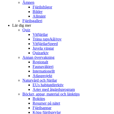
Ämnen
Fjärilsfrågor
Bilder
Allmänt
Fjärilsgalleri
Lär dig mer
Quiz
Vitfjärilar
Träna raps/kål/rov
VitfjärilarSpeed
Juvela vingar
Quizarkiv
Annan övervakning
Regionalt
Faunaväkteri
Internationellt
Atlasprojekt
Naturvård och fjärilar
EUs habitatdirektiv
Arter med åtgärdsprogram
Böcker, appar, material och länktips
Boktips
Resurser på nätet
Fjärilsappar
Köpa fjärilsprylar