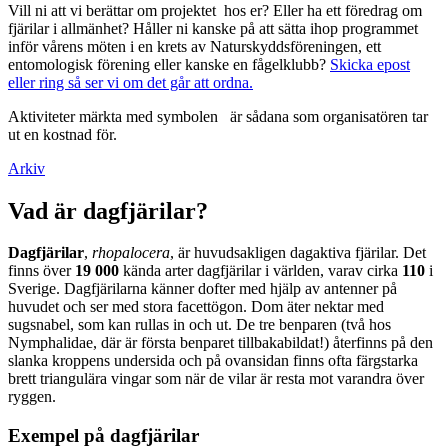
Vill ni att vi berättar om projektet hos er? Eller ha ett föredrag om
fjärilar i allmänhet? Håller ni kanske på att sätta ihop programmet
inför vårens möten i en krets av Naturskyddsföreningen, ett
entomologisk förening eller kanske en fågelklubb?
Skicka epost
eller ring så ser vi om det går att ordna.
Aktiviteter märkta med symbolen
är sådana som organisatören tar
ut en kostnad för.
Arkiv
Vad är dagfjärilar?
Dagfjärilar
,
rhopalocera
, är huvudsakligen dagaktiva fjärilar. Det
finns över
19 000
kända arter dagfjärilar i världen, varav cirka
110
i
Sverige. Dagfjärilarna känner dofter med hjälp av antenner på
huvudet och ser med stora facettögon. Dom äter nektar med
sugsnabel, som kan rullas in och ut. De tre benparen (två hos
Nymphalidae, där är första benparet tillbakabildat!) återfinns på den
slanka kroppens undersida och på ovansidan finns ofta färgstarka
brett triangulära vingar som när de vilar är resta mot varandra över
ryggen.
Exempel på dagfjärilar