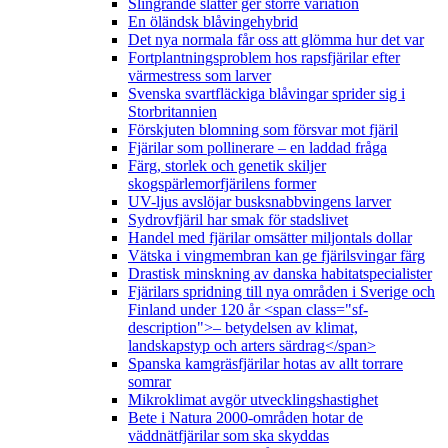
Slingrande slåtter ger större variation
En öländsk blåvingehybrid
Det nya normala får oss att glömma hur det var
Fortplantningsproblem hos rapsfjärilar efter
värmestress som larver
Svenska svartfläckiga blåvingar sprider sig i
Storbritannien
Förskjuten blomning som försvar mot fjäril
Fjärilar som pollinerare – en laddad fråga
Färg, storlek och genetik skiljer
skogspärlemorfjärilens former
UV-ljus avslöjar busksnabbvingens larver
Sydrovfjäril har smak för stadslivet
Handel med fjärilar omsätter miljontals dollar
Vätska i vingmembran kan ge fjärilsvingar färg
Drastisk minskning av danska habitatspecialister
Fjärilars spridning till nya områden i Sverige och
Finland under 120 år <span class="sf-
description">– betydelsen av klimat,
landskapstyp och arters särdrag</span>
Spanska kamgräsfjärilar hotas av allt torrare
somrar
Mikroklimat avgör utvecklingshastighet
Bete i Natura 2000-områden hotar de
väddnätfjärilar som ska skyddas