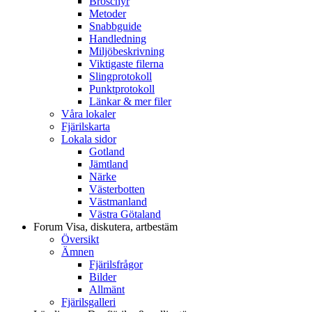
Broschyr
Metoder
Snabbguide
Handledning
Miljöbeskrivning
Viktigaste filerna
Slingprotokoll
Punktprotokoll
Länkar & mer filer
Våra lokaler
Fjärilskarta
Lokala sidor
Gotland
Jämtland
Närke
Västerbotten
Västmanland
Västra Götaland
Forum
Visa, diskutera, artbestäm
Översikt
Ämnen
Fjärilsfrågor
Bilder
Allmänt
Fjärilsgalleri