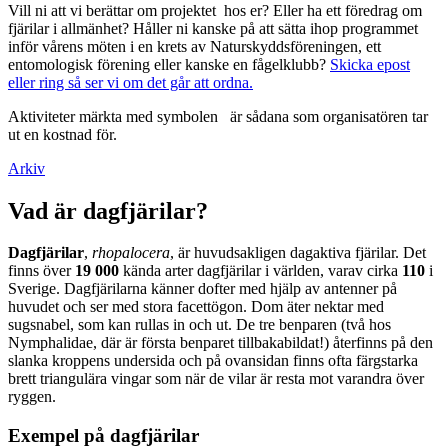
Vill ni att vi berättar om projektet hos er? Eller ha ett föredrag om
fjärilar i allmänhet? Håller ni kanske på att sätta ihop programmet
inför vårens möten i en krets av Naturskyddsföreningen, ett
entomologisk förening eller kanske en fågelklubb?
Skicka epost
eller ring så ser vi om det går att ordna.
Aktiviteter märkta med symbolen
är sådana som organisatören tar
ut en kostnad för.
Arkiv
Vad är dagfjärilar?
Dagfjärilar
,
rhopalocera
, är huvudsakligen dagaktiva fjärilar. Det
finns över
19 000
kända arter dagfjärilar i världen, varav cirka
110
i
Sverige. Dagfjärilarna känner dofter med hjälp av antenner på
huvudet och ser med stora facettögon. Dom äter nektar med
sugsnabel, som kan rullas in och ut. De tre benparen (två hos
Nymphalidae, där är första benparet tillbakabildat!) återfinns på den
slanka kroppens undersida och på ovansidan finns ofta färgstarka
brett triangulära vingar som när de vilar är resta mot varandra över
ryggen.
Exempel på dagfjärilar