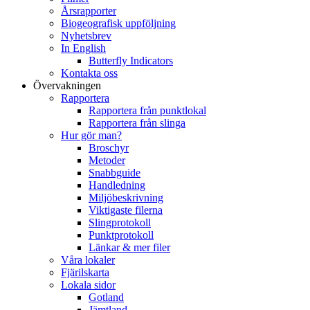
Årsrapporter
Biogeografisk uppföljning
Nyhetsbrev
In English
Butterfly Indicators
Kontakta oss
Övervakningen
Rapportera
Rapportera från punktlokal
Rapportera från slinga
Hur gör man?
Broschyr
Metoder
Snabbguide
Handledning
Miljöbeskrivning
Viktigaste filerna
Slingprotokoll
Punktprotokoll
Länkar & mer filer
Våra lokaler
Fjärilskarta
Lokala sidor
Gotland
Jämtland