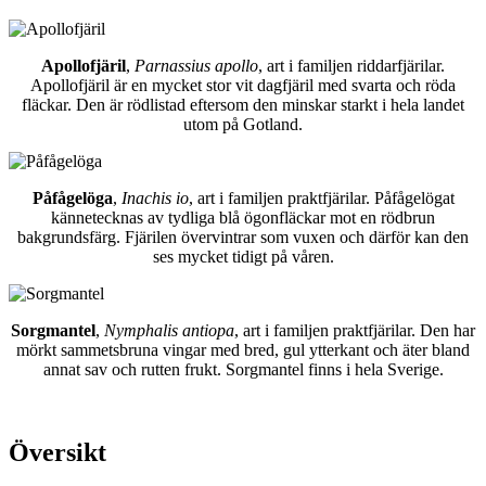
Apollofjäril
,
Parnassius apollo
, art i familjen riddarfjärilar.
Apollofjäril är en mycket stor vit dagfjäril med svarta och röda
fläckar. Den är rödlistad eftersom den minskar starkt i hela landet
utom på Gotland.
Påfågelöga
,
Inachis io
, art i familjen praktfjärilar. Påfågelögat
kännetecknas av tydliga blå ögonfläckar mot en rödbrun
bakgrundsfärg. Fjärilen övervintrar som vuxen och därför kan den
ses mycket tidigt på våren.
Sorgmantel
,
Nymphalis antiopa
, art i familjen praktfjärilar. Den har
mörkt sammetsbruna vingar med bred, gul ytterkant och äter bland
annat sav och rutten frukt. Sorgmantel finns i hela Sverige.
Översikt