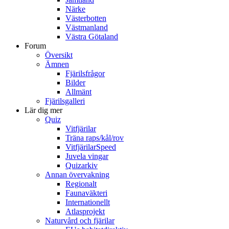
Närke
Västerbotten
Västmanland
Västra Götaland
Forum
Översikt
Ämnen
Fjärilsfrågor
Bilder
Allmänt
Fjärilsgalleri
Lär dig mer
Quiz
Vitfjärilar
Träna raps/kål/rov
VitfjärilarSpeed
Juvela vingar
Quizarkiv
Annan övervakning
Regionalt
Faunaväkteri
Internationellt
Atlasprojekt
Naturvård och fjärilar