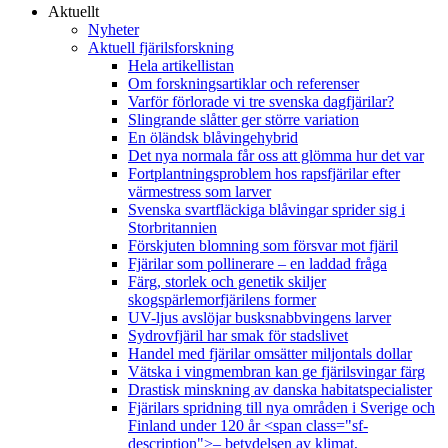
Aktuellt
Nyheter
Aktuell fjärilsforskning
Hela artikellistan
Om forskningsartiklar och referenser
Varför förlorade vi tre svenska dagfjärilar?
Slingrande slåtter ger större variation
En öländsk blåvingehybrid
Det nya normala får oss att glömma hur det var
Fortplantningsproblem hos rapsfjärilar efter
värmestress som larver
Svenska svartfläckiga blåvingar sprider sig i
Storbritannien
Förskjuten blomning som försvar mot fjäril
Fjärilar som pollinerare – en laddad fråga
Färg, storlek och genetik skiljer
skogspärlemorfjärilens former
UV-ljus avslöjar busksnabbvingens larver
Sydrovfjäril har smak för stadslivet
Handel med fjärilar omsätter miljontals dollar
Vätska i vingmembran kan ge fjärilsvingar färg
Drastisk minskning av danska habitatspecialister
Fjärilars spridning till nya områden i Sverige och
Finland under 120 år <span class="sf-
description">– betydelsen av klimat,