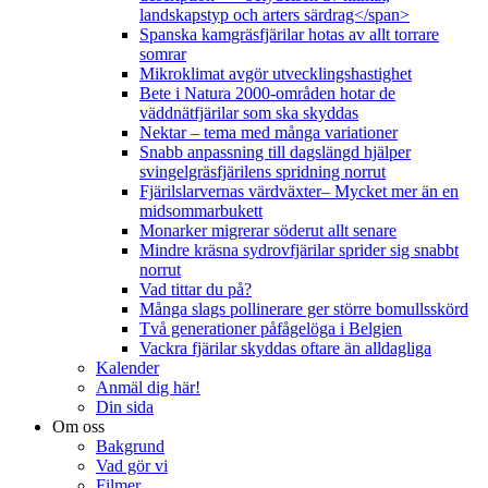
landskapstyp och arters särdrag</span>
Spanska kamgräsfjärilar hotas av allt torrare
somrar
Mikroklimat avgör utvecklingshastighet
Bete i Natura 2000-områden hotar de
väddnätfjärilar som ska skyddas
Nektar – tema med många variationer
Snabb anpassning till dagslängd hjälper
svingelgräsfjärilens spridning norrut
Fjärilslarvernas värdväxter– Mycket mer än en
midsommarbukett
Monarker migrerar söderut allt senare
Mindre kräsna sydrovfjärilar sprider sig snabbt
norrut
Vad tittar du på?
Många slags pollinerare ger större bomullsskörd
Två generationer påfågelöga i Belgien
Vackra fjärilar skyddas oftare än alldagliga
Kalender
Anmäl dig här!
Din sida
Om oss
Bakgrund
Vad gör vi
Filmer