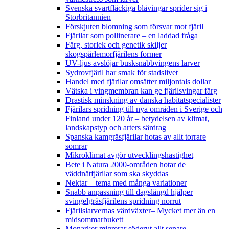
Svenska svartfläckiga blåvingar sprider sig i
Storbritannien
Förskjuten blomning som försvar mot fjäril
Fjärilar som pollinerare – en laddad fråga
Färg, storlek och genetik skiljer
skogspärlemorfjärilens former
UV-ljus avslöjar busksnabbvingens larver
Sydrovfjäril har smak för stadslivet
Handel med fjärilar omsätter miljontals dollar
Vätska i vingmembran kan ge fjärilsvingar färg
Drastisk minskning av danska habitatspecialister
Fjärilars spridning till nya områden i Sverige och
Finland under 120 år
– betydelsen av klimat,
landskapstyp och arters särdrag
Spanska kamgräsfjärilar hotas av allt torrare
somrar
Mikroklimat avgör utvecklingshastighet
Bete i Natura 2000-områden hotar de
väddnätfjärilar som ska skyddas
Nektar – tema med många variationer
Snabb anpassning till dagslängd hjälper
svingelgräsfjärilens spridning norrut
Fjärilslarvernas värdväxter– Mycket mer än en
midsommarbukett
Monarker migrerar söderut allt senare