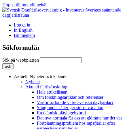
Hoppa till huvudinnehåll
Logga in
In English
Bli medlem
Sökformulär
Sök på webbplatsen
Aktuellt
Nyheter och kalender
Nyheter
Aktuell fjärilsforskning
Hela artikellistan
Om forskningsartiklar och referenser
Varför förlorade vi tre svenska dagfjärilar?
Slingrande slåtter ger större variation
En öländsk blåvingehybrid
Det nya normala får oss att glömma hur det var
Fortplantningsproblem hos rapsfjärilar efter
värmestress som larver