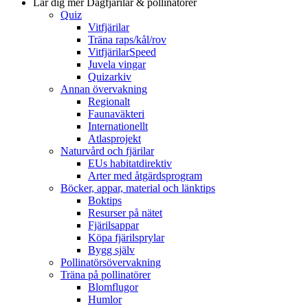
Lär dig mer
Dagfjärilar & pollinatörer
Quiz
Vitfjärilar
Träna raps/kål/rov
VitfjärilarSpeed
Juvela vingar
Quizarkiv
Annan övervakning
Regionalt
Faunaväkteri
Internationellt
Atlasprojekt
Naturvård och fjärilar
EUs habitatdirektiv
Arter med åtgärdsprogram
Böcker, appar, material och länktips
Boktips
Resurser på nätet
Fjärilsappar
Köpa fjärilsprylar
Bygg själv
Pollinatörsövervakning
Träna på pollinatörer
Blomflugor
Humlor