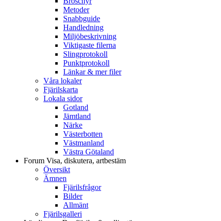
Broschyr
Metoder
Snabbguide
Handledning
Miljöbeskrivning
Viktigaste filerna
Slingprotokoll
Punktprotokoll
Länkar & mer filer
Våra lokaler
Fjärilskarta
Lokala sidor
Gotland
Jämtland
Närke
Västerbotten
Västmanland
Västra Götaland
Forum
Visa, diskutera, artbestäm
Översikt
Ämnen
Fjärilsfrågor
Bilder
Allmänt
Fjärilsgalleri