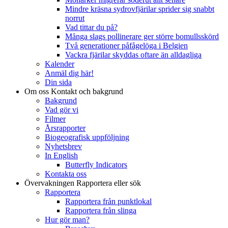
Mindre kräsna sydrovfjärilar sprider sig snabbt
norrut
Vad tittar du på?
Många slags pollinerare ger större bomullsskörd
Två generationer påfågelöga i Belgien
Vackra fjärilar skyddas oftare än alldagliga
Kalender
Anmäl dig här!
Din sida
Om oss
Kontakt och bakgrund
Bakgrund
Vad gör vi
Filmer
Årsrapporter
Biogeografisk uppföljning
Nyhetsbrev
In English
Butterfly Indicators
Kontakta oss
Övervakningen
Rapportera eller sök
Rapportera
Rapportera från punktlokal
Rapportera från slinga
Hur gör man?