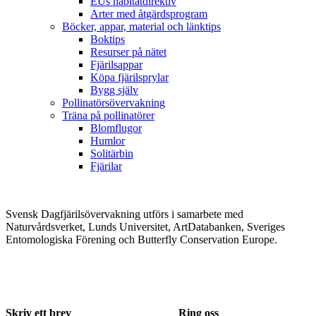
EUs habitatdirektiv
Arter med åtgärdsprogram
Böcker, appar, material och länktips
Boktips
Resurser på nätet
Fjärilsappar
Köpa fjärilsprylar
Bygg själv
Pollinatörsövervakning
Träna på pollinatörer
Blomflugor
Humlor
Solitärbin
Fjärilar
Svensk Dagfjärilsövervakning utförs i samarbete med
Naturvårdsverket, Lunds Universitet, ArtDatabanken, Sveriges
Entomologiska Förening och Butterfly Conservation Europe.
Skriv ett brev
Ring oss