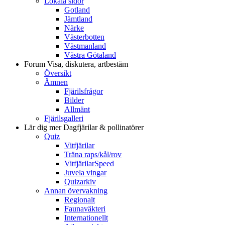
Lokala sidor
Gotland
Jämtland
Närke
Västerbotten
Västmanland
Västra Götaland
Forum
Visa, diskutera, artbestäm
Översikt
Ämnen
Fjärilsfrågor
Bilder
Allmänt
Fjärilsgalleri
Lär dig mer
Dagfjärilar & pollinatörer
Quiz
Vitfjärilar
Träna raps/kål/rov
VitfjärilarSpeed
Juvela vingar
Quizarkiv
Annan övervakning
Regionalt
Faunaväkteri
Internationellt