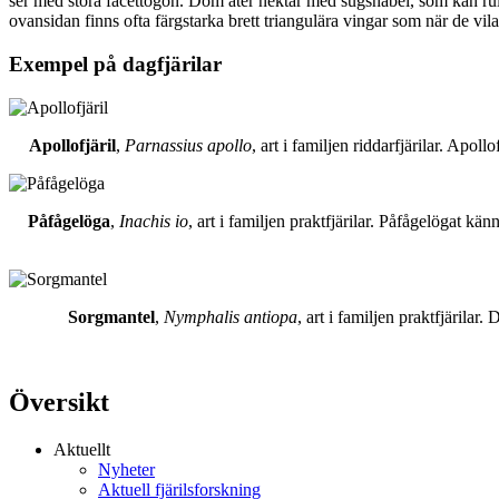
ser med stora facettögon. Dom äter nektar med sugsnabel, som kan rull
ovansidan finns ofta färgstarka brett triangulära vingar som när de vil
Exempel på dagfjärilar
Apollofjäril
,
Parnassius apollo
, art i familjen riddarfjärilar. Apol
Påfågelöga
,
Inachis io
, art i familjen praktfjärilar. Påfågelögat 
Sorgmantel
,
Nymphalis antiopa
, art i familjen praktfjärila
Översikt
Aktuellt
Nyheter
Aktuell fjärilsforskning