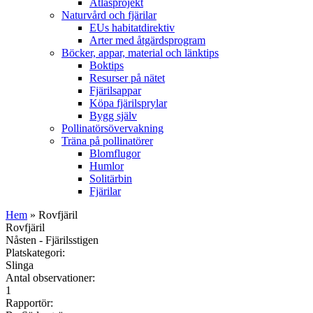
Atlasprojekt
Naturvård och fjärilar
EUs habitatdirektiv
Arter med åtgärdsprogram
Böcker, appar, material och länktips
Boktips
Resurser på nätet
Fjärilsappar
Köpa fjärilsprylar
Bygg själv
Pollinatörsövervakning
Träna på pollinatörer
Blomflugor
Humlor
Solitärbin
Fjärilar
Hem
» Rovfjäril
Rovfjäril
Nåsten - Fjärilsstigen
Platskategori:
Slinga
Antal observationer:
1
Rapportör: