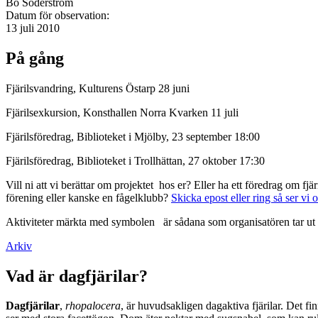
Bo Söderström
Datum för observation:
13 juli 2010
På gång
Fjärilsvandring, Kulturens Östarp 28 juni
Fjärilsexkursion, Konsthallen Norra Kvarken 11 juli
Fjärilsföredrag, Biblioteket i Mjölby, 23 september 18:00
Fjärilsföredrag, Biblioteket i Trollhättan, 27 oktober 17:30
Vill ni att vi berättar om projektet hos er? Eller ha ett föredrag om f
förening eller kanske en fågelklubb?
Skicka epost eller ring så ser vi 
Aktiviteter märkta med symbolen
är sådana som organisatören tar ut 
Arkiv
Vad är dagfjärilar?
Dagfjärilar
,
rhopalocera
, är huvudsakligen dagaktiva fjärilar. Det fi