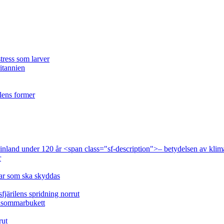
tress som larver
ritannien
ilens former
 Finland under 120 år <span class="sf-description">– betydelsen av klim
r
lar som ska skyddas
fjärilens spridning norrut
idsommarbukett
rut