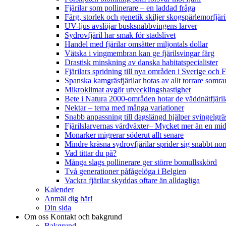
Fjärilar som pollinerare – en laddad fråga
Färg, storlek och genetik skiljer skogspärlemorfjär
UV-ljus avslöjar busksnabbvingens larver
Sydrovfjäril har smak för stadslivet
Handel med fjärilar omsätter miljontals dollar
Vätska i vingmembran kan ge fjärilsvingar färg
Drastisk minskning av danska habitatspecialister
Fjärilars spridning till nya områden i Sverige och
Spanska kamgräsfjärilar hotas av allt torrare somra
Mikroklimat avgör utvecklingshastighet
Bete i Natura 2000-områden hotar de väddnätfjäri
Nektar – tema med många variationer
Snabb anpassning till dagslängd hjälper svingelgräs
Fjärilslarvernas värdväxter– Mycket mer än en m
Monarker migrerar söderut allt senare
Mindre kräsna sydrovfjärilar sprider sig snabbt nor
Vad tittar du på?
Många slags pollinerare ger större bomullsskörd
Två generationer påfågelöga i Belgien
Vackra fjärilar skyddas oftare än alldagliga
Kalender
Anmäl dig här!
Din sida
Om oss
Kontakt och bakgrund
Bakgrund