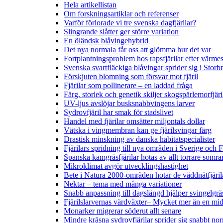
Hela artikellistan
Om forskningsartiklar och referenser
Varför förlorade vi tre svenska dagfjärilar?
Slingrande slåtter ger större variation
En öländsk blåvingehybrid
Det nya normala får oss att glömma hur det var
Fortplantningsproblem hos rapsfjärilar efter värmes
Svenska svartfläckiga blåvingar sprider sig i Storb
Förskjuten blomning som försvar mot fjäril
Fjärilar som pollinerare – en laddad fråga
Färg, storlek och genetik skiljer skogspärlemorfjär
UV-ljus avslöjar busksnabbvingens larver
Sydrovfjäril har smak för stadslivet
Handel med fjärilar omsätter miljontals dollar
Vätska i vingmembran kan ge fjärilsvingar färg
Drastisk minskning av danska habitatspecialister
Fjärilars spridning till nya områden i Sverige och
Spanska kamgräsfjärilar hotas av allt torrare somra
Mikroklimat avgör utvecklingshastighet
Bete i Natura 2000-områden hotar de väddnätfjäri
Nektar – tema med många variationer
Snabb anpassning till dagslängd hjälper svingelgräs
Fjärilslarvernas värdväxter– Mycket mer än en m
Monarker migrerar söderut allt senare
Mindre kräsna sydrovfjärilar sprider sig snabbt nor