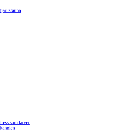
tress som larver
ritannien