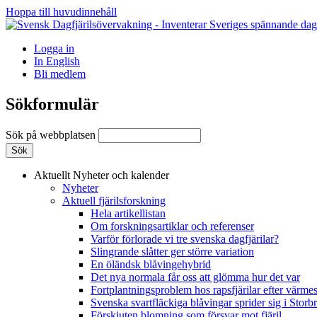
Hoppa till huvudinnehåll
Logga in
In English
Bli medlem
Sökformulär
Sök på webbplatsen
Aktuellt
Nyheter och kalender
Nyheter
Aktuell fjärilsforskning
Hela artikellistan
Om forskningsartiklar och referenser
Varför förlorade vi tre svenska dagfjärilar?
Slingrande slåtter ger större variation
En öländsk blåvingehybrid
Det nya normala får oss att glömma hur det var
Fortplantningsproblem hos rapsfjärilar efter värmes
Svenska svartfläckiga blåvingar sprider sig i Storb
Förskjuten blomning som försvar mot fjäril