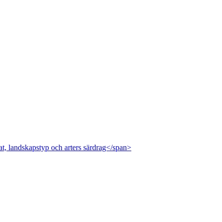
at, landskapstyp och arters särdrag</span>