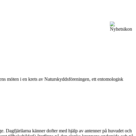
vårens möten i en krets av Naturskyddsföreningen, ett entomologisk
ge. Dagfjärilarna känner dofter med hjälp av antenner på huvudet och