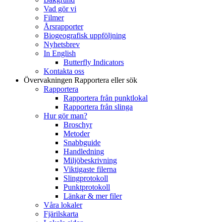
Vad gör vi
Filmer
Årsrapporter
Biogeografisk uppföljning
Nyhetsbrev
In English
Butterfly Indicators
Kontakta oss
Övervakningen
Rapportera eller sök
Rapportera
Rapportera från punktlokal
Rapportera från slinga
Hur gör man?
Broschyr
Metoder
Snabbguide
Handledning
Miljöbeskrivning
Viktigaste filerna
Slingprotokoll
Punktprotokoll
Länkar & mer filer
Våra lokaler
Fjärilskarta