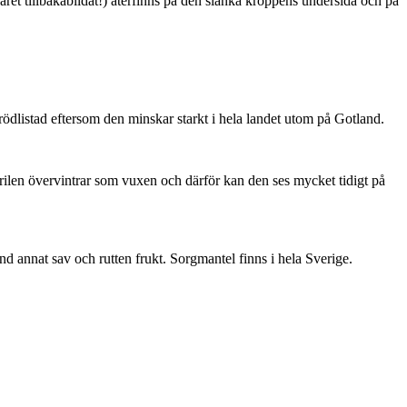
ret tillbakabildat!) återfinns på den slanka kroppens undersida och på
är rödlistad eftersom den minskar starkt i hela landet utom på Gotland.
ärilen övervintrar som vuxen och därför kan den ses mycket tidigt på
nd annat sav och rutten frukt. Sorgmantel finns i hela Sverige.