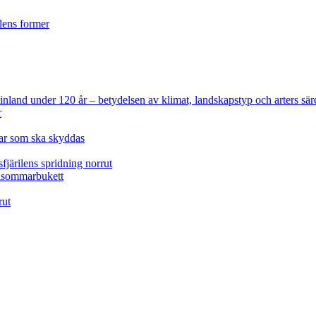
ilens former
 Finland under 120 år
– betydelsen av klimat, landskapstyp och arters sär
r
lar som ska skyddas
fjärilens spridning norrut
idsommarbukett
rut