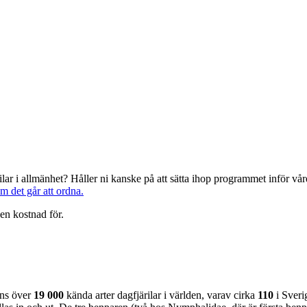
järilar i allmänhet? Håller ni kanske på att sätta ihop programmet inför 
om det går att ordna.
en kostnad för.
nns över
19 000
kända arter dagfjärilar i världen, varav cirka
110
i Sveri