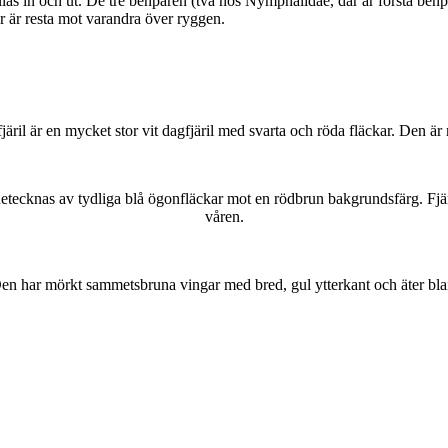
as in och ut. De tre benparen (två hos Nymphalidae, där är första benpa
ar är resta mot varandra över ryggen.
lofjäril är en mycket stor vit dagfjäril med svarta och röda fläckar. Den 
kännetecknas av tydliga blå ögonfläckar mot en rödbrun bakgrundsfärg. Fj
våren.
r. Den har mörkt sammetsbruna vingar med bred, gul ytterkant och äter bla