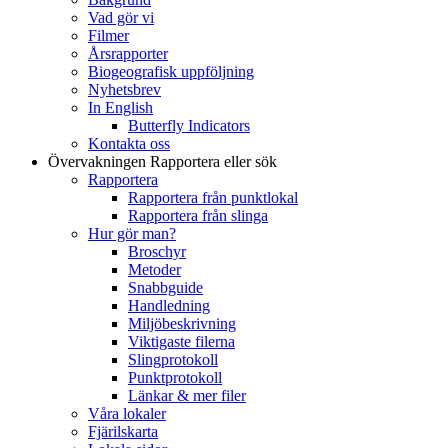
Vad gör vi
Filmer
Årsrapporter
Biogeografisk uppföljning
Nyhetsbrev
In English
Butterfly Indicators
Kontakta oss
Övervakningen
Rapportera eller sök
Rapportera
Rapportera från punktlokal
Rapportera från slinga
Hur gör man?
Broschyr
Metoder
Snabbguide
Handledning
Miljöbeskrivning
Viktigaste filerna
Slingprotokoll
Punktprotokoll
Länkar & mer filer
Våra lokaler
Fjärilskarta