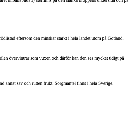
ret tillbakabildat!) återfinns på den slanka kroppens undersida och på
är rödlistad eftersom den minskar starkt i hela landet utom på Gotland.
ärilen övervintrar som vuxen och därför kan den ses mycket tidigt på
nd annat sav och rutten frukt. Sorgmantel finns i hela Sverige.