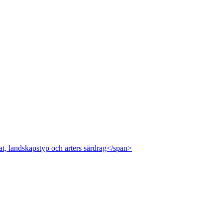
at, landskapstyp och arters särdrag</span>