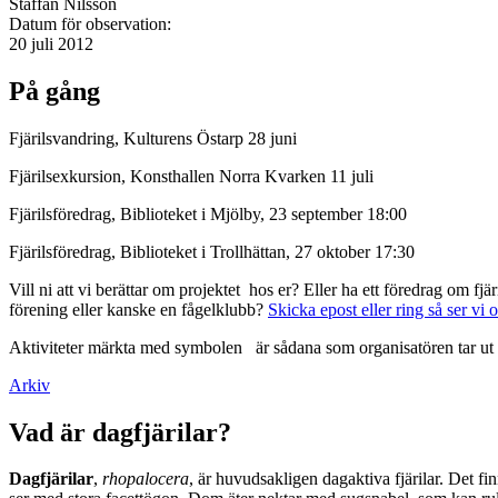
Staffan Nilsson
Datum för observation:
20 juli 2012
På gång
Fjärilsvandring, Kulturens Östarp 28 juni
Fjärilsexkursion, Konsthallen Norra Kvarken 11 juli
Fjärilsföredrag, Biblioteket i Mjölby, 23 september 18:00
Fjärilsföredrag, Biblioteket i Trollhättan, 27 oktober 17:30
Vill ni att vi berättar om projektet hos er? Eller ha ett föredrag om f
förening eller kanske en fågelklubb?
Skicka epost eller ring så ser vi 
Aktiviteter märkta med symbolen
är sådana som organisatören tar ut 
Arkiv
Vad är dagfjärilar?
Dagfjärilar
,
rhopalocera
, är huvudsakligen dagaktiva fjärilar. Det fi