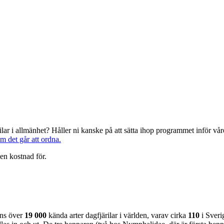
järilar i allmänhet? Håller ni kanske på att sätta ihop programmet inför 
om det går att ordna.
en kostnad för.
nns över
19 000
kända arter dagfjärilar i världen, varav cirka
110
i Sveri