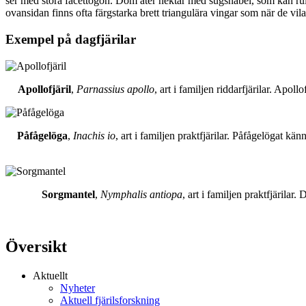
ser med stora facettögon. Dom äter nektar med sugsnabel, som kan rull
ovansidan finns ofta färgstarka brett triangulära vingar som när de vil
Exempel på dagfjärilar
Apollofjäril
,
Parnassius apollo
, art i familjen riddarfjärilar. Apol
Påfågelöga
,
Inachis io
, art i familjen praktfjärilar. Påfågelögat 
Sorgmantel
,
Nymphalis antiopa
, art i familjen praktfjärila
Översikt
Aktuellt
Nyheter
Aktuell fjärilsforskning