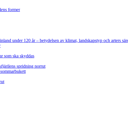
ilens former
 Finland under 120 år
– betydelsen av klimat, landskapstyp och arters sär
r
lar som ska skyddas
fjärilens spridning norrut
idsommarbukett
rut