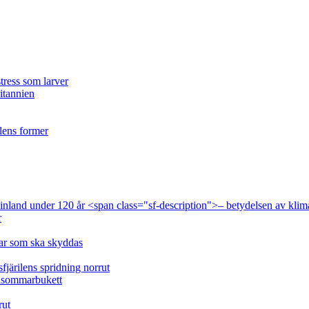
tress som larver
ritannien
ilens former
 Finland under 120 år <span class="sf-description">– betydelsen av klim
r
lar som ska skyddas
fjärilens spridning norrut
idsommarbukett
rut