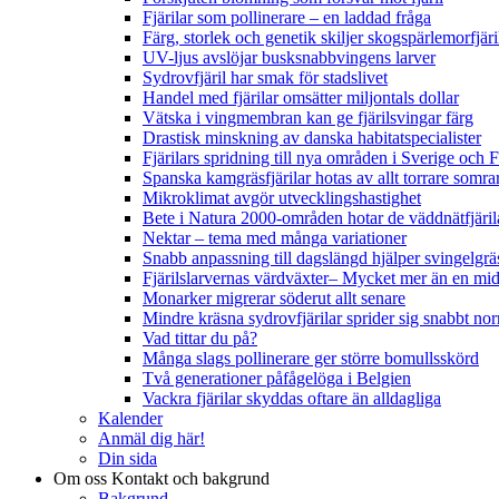
Fjärilar som pollinerare – en laddad fråga
Färg, storlek och genetik skiljer skogspärlemorfjär
UV-ljus avslöjar busksnabbvingens larver
Sydrovfjäril har smak för stadslivet
Handel med fjärilar omsätter miljontals dollar
Vätska i vingmembran kan ge fjärilsvingar färg
Drastisk minskning av danska habitatspecialister
Fjärilars spridning till nya områden i Sverige och
Spanska kamgräsfjärilar hotas av allt torrare somra
Mikroklimat avgör utvecklingshastighet
Bete i Natura 2000-områden hotar de väddnätfjäri
Nektar – tema med många variationer
Snabb anpassning till dagslängd hjälper svingelgräs
Fjärilslarvernas värdväxter– Mycket mer än en m
Monarker migrerar söderut allt senare
Mindre kräsna sydrovfjärilar sprider sig snabbt nor
Vad tittar du på?
Många slags pollinerare ger större bomullsskörd
Två generationer påfågelöga i Belgien
Vackra fjärilar skyddas oftare än alldagliga
Kalender
Anmäl dig här!
Din sida
Om oss
Kontakt och bakgrund
Bakgrund