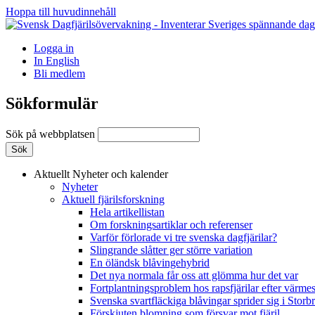
Hoppa till huvudinnehåll
Logga in
In English
Bli medlem
Sökformulär
Sök på webbplatsen
Aktuellt
Nyheter och kalender
Nyheter
Aktuell fjärilsforskning
Hela artikellistan
Om forskningsartiklar och referenser
Varför förlorade vi tre svenska dagfjärilar?
Slingrande slåtter ger större variation
En öländsk blåvingehybrid
Det nya normala får oss att glömma hur det var
Fortplantningsproblem hos rapsfjärilar efter värmes
Svenska svartfläckiga blåvingar sprider sig i Storb
Förskjuten blomning som försvar mot fjäril