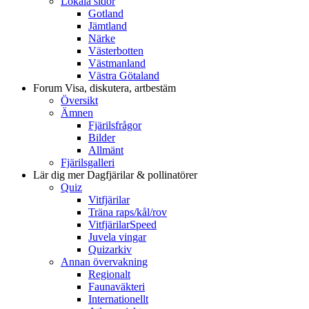
Lokala sidor
Gotland
Jämtland
Närke
Västerbotten
Västmanland
Västra Götaland
Forum
Visa, diskutera, artbestäm
Översikt
Ämnen
Fjärilsfrågor
Bilder
Allmänt
Fjärilsgalleri
Lär dig mer
Dagfjärilar & pollinatörer
Quiz
Vitfjärilar
Träna raps/kål/rov
VitfjärilarSpeed
Juvela vingar
Quizarkiv
Annan övervakning
Regionalt
Faunaväkteri
Internationellt