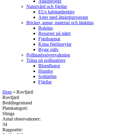
Atlasprojekt
Naturvård och fjärilar
EUs habitatdirektiv
Arter med åtgärdsprogram
Böcker, appar, material och länktips
Boktips
Resurser på nätet
Fjärilsappar
Köpa fjärilsprylar
Bygg själv
Pollinatörsövervakning
Träna på pollinatörer
Blomflugor
Humlor
Solitärbin
Fjärilar
Hem
» Rovfjäril
Rovfjäril
Beddingestrand
Platskategori:
Slinga
Antal observationer:
34
Rapportör: