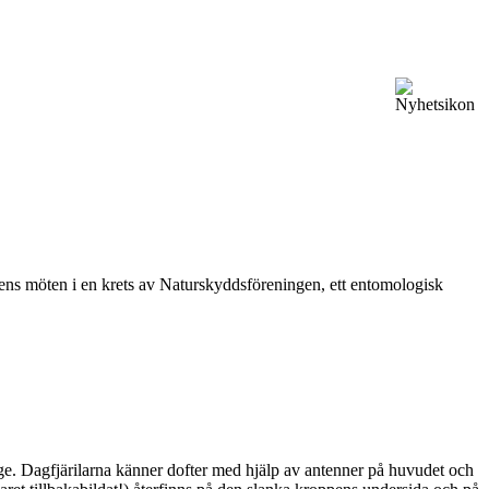
vårens möten i en krets av Naturskyddsföreningen, ett entomologisk
ge. Dagfjärilarna känner dofter med hjälp av antenner på huvudet och