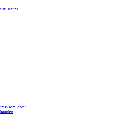
tress som larver
ritannien