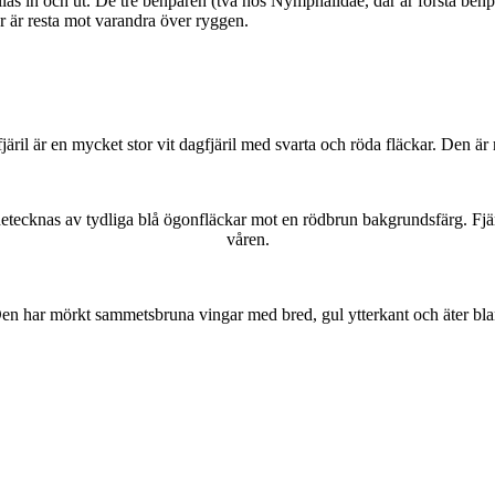
as in och ut. De tre benparen (två hos Nymphalidae, där är första benpa
ar är resta mot varandra över ryggen.
lofjäril är en mycket stor vit dagfjäril med svarta och röda fläckar. Den 
kännetecknas av tydliga blå ögonfläckar mot en rödbrun bakgrundsfärg. Fj
våren.
r. Den har mörkt sammetsbruna vingar med bred, gul ytterkant och äter bla