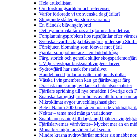
Hela artikellistan
Om forskningsartiklar och referenser
Varför förlorade vi tre svenska dagfjärilar?
Slingrande slåtter ger större variation
En öländsk blåvingehybrid
Det nya normala får oss att glömma hur det var
Fortplantningsproblem hos rapsfjärilar efter värmes
Svenska svartfläckiga blåvingar sprider sig i Storb
Förskjuten blomning som försvar mot fjäril
Fjärilar som pollinerare – en laddad fråga
Färg, storlek och genetik skiljer skogspärlemorfjär
UV-ljus avslöjar busksnabbvingens larver
Sydrovfjäril har smak för stadslivet
Handel med fjärilar omsätter miljontals dollar
Vätska i vingmembran kan ge fjärilsvingar färg
Drastisk minskning av danska habitatspecialister
Fjärilars spridning till nya områden i Sverige och
Spanska kamgräsfjärilar hotas av allt torrare somra
Mikroklimat avgör utvecklingshastighet
Bete i Natura 2000-områden hotar de väddnätfjäri
Nektar – tema med många variationer
Snabb anpassning till dagslängd hjälper svingelgräs
Fjärilslarvernas värdväxter– Mycket mer än en m
Monarker migrerar söderut allt senare
Mindre kräsna sydrovfjärilar sprider sig snabbt nor