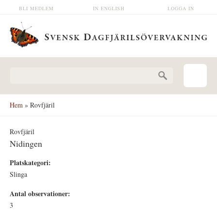
Hoppa till huvudinnehåll
BLI MEDLEM
IN ENGLISH
LOGGA IN
Sökformulär
Hem
» Rovfjäril
Rovfjäril
Nidingen
Platskategori:
Slinga
Antal observationer:
3