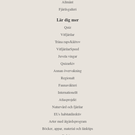
Allmänt
Fjärilsgalleri
Lär dig mer
Quiz
Vitfjärilar
Träna raps/kål/rov
VitfjärilarSpeed
Juvela vingar
Quizarkiv
Annan övervakning
Regionalt
Faunaväkteri
Internationellt
Atlasprojekt
Naturvård och fjärilar
EUs habitatdirektiv
Arter med åtgärdsprogram
Böcker, appar, material och länktips