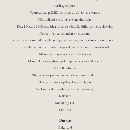
särdrag</span>
Spanska kamgräsfjärilar hotas av allt torrare somrar
Mikroklimat avgör utvecklingshastighet
Bete i Natura 2000-områden hotar de väddnätfjärilar som ska skyddas
Nektar – tema med många variationer
Snabb anpassning till dagslängd hjälper svingelgräsfjärilens spridning norrut
Fjärilslarvernas värdväxter– Mycket mer än en midsommarbukett
Monarker migrerar söderut allt senare
Mindre kräsna sydrovfjärilar sprider sig snabbt norrut
Vad tittar du på?
Många slags pollinerare ger större bomullsskörd
Två generationer påfågelöga i Belgien
Vackra fjärilar skyddas oftare än alldagliga
Kalender
Anmäl dig här!
Din sida
Om oss
Bakgrund