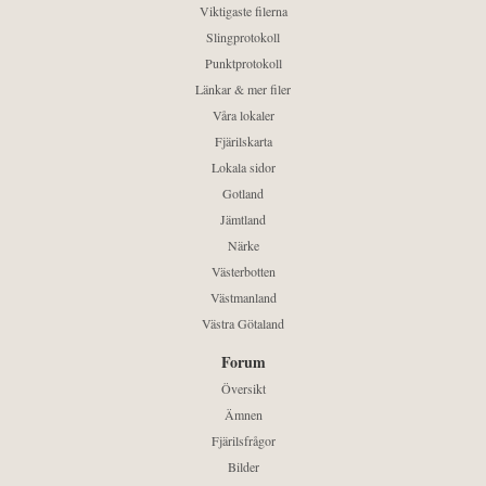
Viktigaste filerna
Slingprotokoll
Punktprotokoll
Länkar & mer filer
Våra lokaler
Fjärilskarta
Lokala sidor
Gotland
Jämtland
Närke
Västerbotten
Västmanland
Västra Götaland
Forum
Översikt
Ämnen
Fjärilsfrågor
Bilder