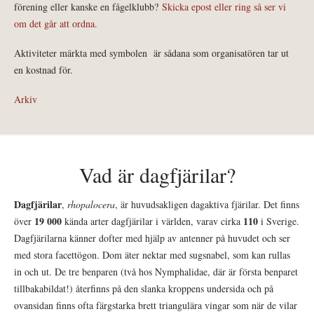
förening eller kanske en fågelklubb?
Skicka epost eller ring så ser vi
om det går att ordna.
Aktiviteter märkta med symbolen
är sådana som organisatören tar ut
en kostnad för.
Arkiv
Vad är dagfjärilar?
Dagfjärilar
,
rhopalocera
, är huvudsakligen dagaktiva fjärilar. Det finns
19 000
110
över
kända arter dagfjärilar i världen, varav cirka
i Sverige.
Dagfjärilarna känner dofter med hjälp av antenner på huvudet och ser
med stora facettögon. Dom äter nektar med sugsnabel, som kan rullas
in och ut. De tre benparen (två hos Nymphalidae, där är första benparet
tillbakabildat!) återfinns på den slanka kroppens undersida och på
ovansidan finns ofta färgstarka brett triangulära vingar som när de vilar