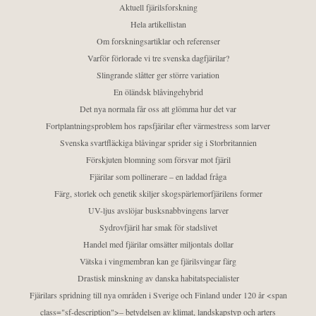
Aktuell fjärilsforskning
Hela artikellistan
Om forskningsartiklar och referenser
Varför förlorade vi tre svenska dagfjärilar?
Slingrande slåtter ger större variation
En öländsk blåvingehybrid
Det nya normala får oss att glömma hur det var
Fortplantningsproblem hos rapsfjärilar efter värmestress som larver
Svenska svartfläckiga blåvingar sprider sig i Storbritannien
Förskjuten blomning som försvar mot fjäril
Fjärilar som pollinerare – en laddad fråga
Färg, storlek och genetik skiljer skogspärlemorfjärilens former
UV-ljus avslöjar busksnabbvingens larver
Sydrovfjäril har smak för stadslivet
Handel med fjärilar omsätter miljontals dollar
Vätska i vingmembran kan ge fjärilsvingar färg
Drastisk minskning av danska habitatspecialister
Fjärilars spridning till nya områden i Sverige och Finland under 120 år <span
class="sf-description">– betydelsen av klimat, landskapstyp och arters