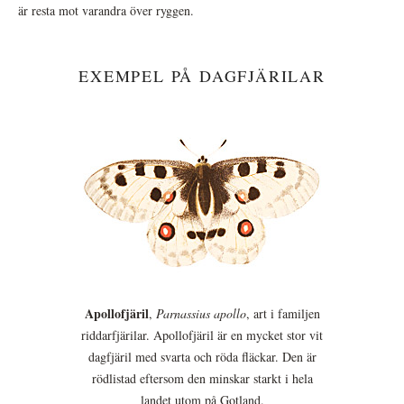
är resta mot varandra över ryggen.
EXEMPEL PÅ DAGFJÄRILAR
Apollofjäril
,
Parnassius apollo
, art i familjen
riddarfjärilar. Apollofjäril är en mycket stor vit
dagfjäril med svarta och röda fläckar. Den är
rödlistad eftersom den minskar starkt i hela
landet utom på Gotland.