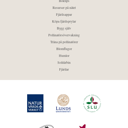
Boktips
Resurser på nätet
Fjärilsappar
Köpa fjärilsprylar
Bygg själv
Pollinatörsövervakning
Träna på pollinatörer
Blomflugor
Humlor
Solitärbin
Fjärilar