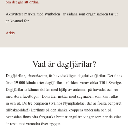
om det går att ordna.
Aktiviteter märkta med symbolen
är sådana som organisatören tar ut
en kostnad för.
Arkiv
Vad är dagfjärilar?
Dagfjärilar
,
rhopalocera
, är huvudsakligen dagaktiva fjärilar. Det finns
19 000
110
över
kända arter dagfjärilar i världen, varav cirka
i Sverige.
Dagfjärilarna känner dofter med hjälp av antenner på huvudet och ser
med stora facettögon. Dom äter nektar med sugsnabel, som kan rullas
in och ut. De tre benparen (två hos Nymphalidae, där är första benparet
tillbakabildat!) återfinns på den slanka kroppens undersida och på
ovansidan finns ofta färgstarka brett triangulära vingar som när de vilar
är resta mot varandra över ryggen.