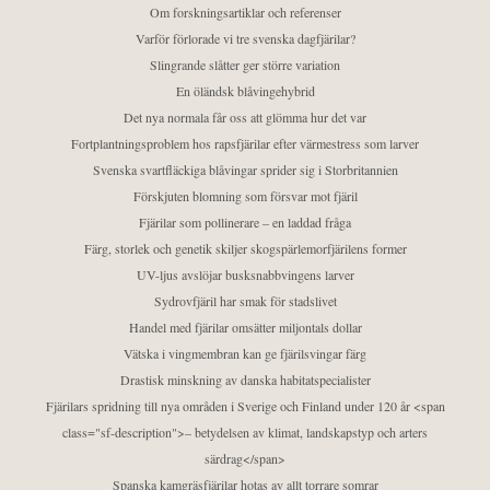
Om forskningsartiklar och referenser
Varför förlorade vi tre svenska dagfjärilar?
Slingrande slåtter ger större variation
En öländsk blåvingehybrid
Det nya normala får oss att glömma hur det var
Fortplantningsproblem hos rapsfjärilar efter värmestress som larver
Svenska svartfläckiga blåvingar sprider sig i Storbritannien
Förskjuten blomning som försvar mot fjäril
Fjärilar som pollinerare – en laddad fråga
Färg, storlek och genetik skiljer skogspärlemorfjärilens former
UV-ljus avslöjar busksnabbvingens larver
Sydrovfjäril har smak för stadslivet
Handel med fjärilar omsätter miljontals dollar
Vätska i vingmembran kan ge fjärilsvingar färg
Drastisk minskning av danska habitatspecialister
Fjärilars spridning till nya områden i Sverige och Finland under 120 år <span
class="sf-description">– betydelsen av klimat, landskapstyp och arters
särdrag</span>
Spanska kamgräsfjärilar hotas av allt torrare somrar