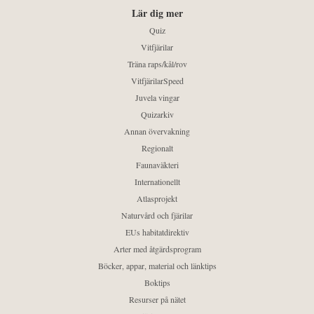
Lär dig mer
Quiz
Vitfjärilar
Träna raps/kål/rov
VitfjärilarSpeed
Juvela vingar
Quizarkiv
Annan övervakning
Regionalt
Faunaväkteri
Internationellt
Atlasprojekt
Naturvård och fjärilar
EUs habitatdirektiv
Arter med åtgärdsprogram
Böcker, appar, material och länktips
Boktips
Resurser på nätet