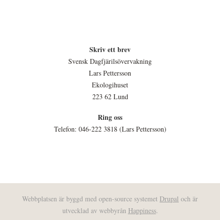
Skriv ett brev
Svensk Dagfjärilsövervakning
Lars Pettersson
Ekologihuset
223 62 Lund
Ring oss
Telefon: 046-222 3818 (Lars Pettersson)
Webbplatsen är byggd med open-source systemet
Drupal
och är
utvecklad av webbyrån
Happiness
.