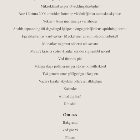
Mikroklimat avgör utvecklingshastighet
Bete i Natura 2000-områden hotar de väddnätfjärilar som ska skyddas
Nektar – tema med många variationer
Snabb anpassning till dagslängd hjälper svingelgräsfjärilens spridning norrut
Fjärilslarvernas värdväxter– Mycket mer än en midsommarbukett
Monarker migrerar söderut allt senare
Mindre kräsna sydrovfjärilar sprider sig snabbt norrut
Vad tittar du på?
Många slags pollinerare ger större bomullsskörd
Två generationer påfågelöga i Belgien
Vackra fjärilar skyddas oftare än alldagliga
Kalender
Anmäl dig här!
Din sida
Om oss
Bakgrund
Vad gör vi
Filmer