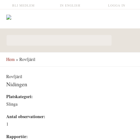
Hoppa till huvudinnehåll
BLI MEDLEM
IN ENGLISH
LOGGA IN
Sökformulär
Hem
» Rovfjäril
Rovfjäril
Nidingen
Platskategori:
Slinga
Antal observationer:
1
Rapportör: