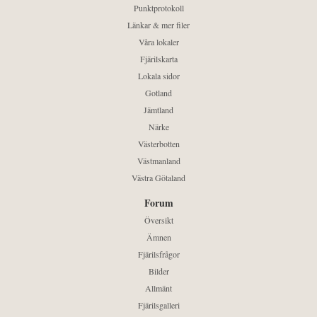
Punktprotokoll
Länkar & mer filer
Våra lokaler
Fjärilskarta
Lokala sidor
Gotland
Jämtland
Närke
Västerbotten
Västmanland
Västra Götaland
Forum
Översikt
Ämnen
Fjärilsfrågor
Bilder
Allmänt
Fjärilsgalleri