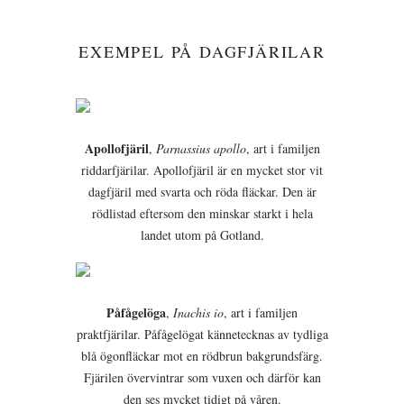
EXEMPEL PÅ DAGFJÄRILAR
Apollofjäril
,
Parnassius apollo
, art i familjen
riddarfjärilar. Apollofjäril är en mycket stor vit
dagfjäril med svarta och röda fläckar. Den är
rödlistad eftersom den minskar starkt i hela
landet utom på Gotland.
Påfågelöga
,
Inachis io
, art i familjen
praktfjärilar. Påfågelögat kännetecknas av tydliga
blå ögonfläckar mot en rödbrun bakgrundsfärg.
Fjärilen övervintrar som vuxen och därför kan
den ses mycket tidigt på våren.