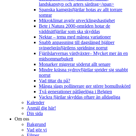
landskapstyp och arters särdrag</span>
Spanska kamgräsfjärilar hotas av allt torrare
somrar
Mikroklimat avgör utvecklingshastighet
Bete i Natura 2000-områden hotar de
väddnätfjärilar som ska skyddas
Nektar – tema med många variationer
Snabb anpassning till dagslängd hjälper
svingelgräsfjärilens spridning norrut
Fjärilslarvernas värdväxter– Mycket mer än en
midsommarbukett
Monarker migrerar söderut allt senare
Mindre kräsna sydrovfjärilar sprider sig snabbt
norrut
Vad tittar du på?
Många slags pollinerare ger större bomullsskörd
Två generationer påfågelöga i Belgien
Vackra fjärilar skyddas oftare än alldagliga
Kalender
Anmäl dig här!
Din sida
Om oss
Bakgrund
Vad gör vi
Filmer