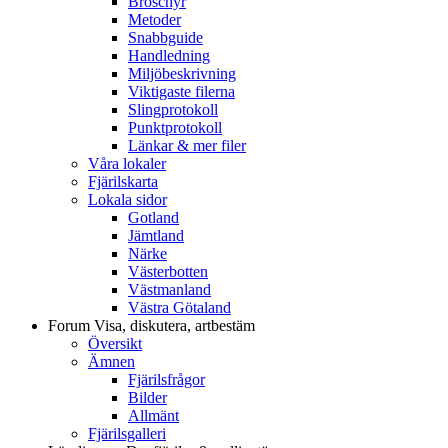
Broschyr
Metoder
Snabbguide
Handledning
Miljöbeskrivning
Viktigaste filerna
Slingprotokoll
Punktprotokoll
Länkar & mer filer
Våra lokaler
Fjärilskarta
Lokala sidor
Gotland
Jämtland
Närke
Västerbotten
Västmanland
Västra Götaland
Forum
Visa, diskutera, artbestäm
Översikt
Ämnen
Fjärilsfrågor
Bilder
Allmänt
Fjärilsgalleri