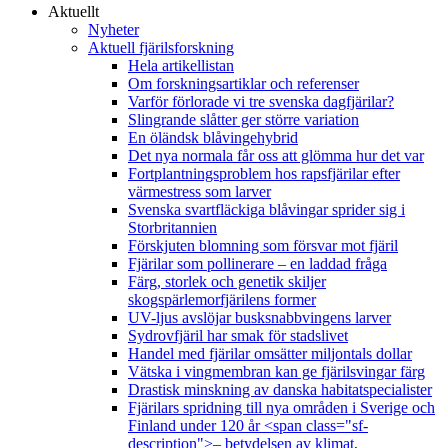
Aktuellt
Nyheter
Aktuell fjärilsforskning
Hela artikellistan
Om forskningsartiklar och referenser
Varför förlorade vi tre svenska dagfjärilar?
Slingrande slåtter ger större variation
En öländsk blåvingehybrid
Det nya normala får oss att glömma hur det var
Fortplantningsproblem hos rapsfjärilar efter
värmestress som larver
Svenska svartfläckiga blåvingar sprider sig i
Storbritannien
Förskjuten blomning som försvar mot fjäril
Fjärilar som pollinerare – en laddad fråga
Färg, storlek och genetik skiljer
skogspärlemorfjärilens former
UV-ljus avslöjar busksnabbvingens larver
Sydrovfjäril har smak för stadslivet
Handel med fjärilar omsätter miljontals dollar
Vätska i vingmembran kan ge fjärilsvingar färg
Drastisk minskning av danska habitatspecialister
Fjärilars spridning till nya områden i Sverige och
Finland under 120 år <span class="sf-
description">– betydelsen av klimat,