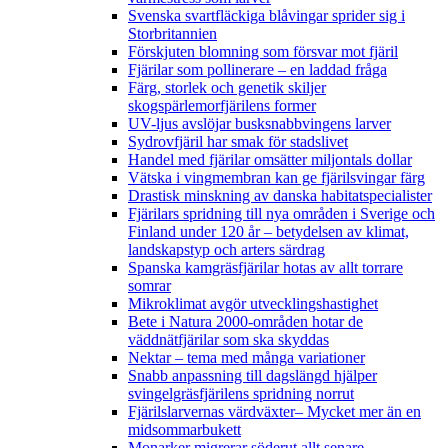
Svenska svartfläckiga blåvingar sprider sig i
Storbritannien
Förskjuten blomning som försvar mot fjäril
Fjärilar som pollinerare – en laddad fråga
Färg, storlek och genetik skiljer
skogspärlemorfjärilens former
UV-ljus avslöjar busksnabbvingens larver
Sydrovfjäril har smak för stadslivet
Handel med fjärilar omsätter miljontals dollar
Vätska i vingmembran kan ge fjärilsvingar färg
Drastisk minskning av danska habitatspecialister
Fjärilars spridning till nya områden i Sverige och
Finland under 120 år
– betydelsen av klimat,
landskapstyp och arters särdrag
Spanska kamgräsfjärilar hotas av allt torrare
somrar
Mikroklimat avgör utvecklingshastighet
Bete i Natura 2000-områden hotar de
väddnätfjärilar som ska skyddas
Nektar – tema med många variationer
Snabb anpassning till dagslängd hjälper
svingelgräsfjärilens spridning norrut
Fjärilslarvernas värdväxter– Mycket mer än en
midsommarbukett
Monarker migrerar söderut allt senare