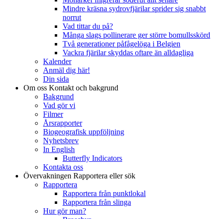
Mindre kräsna sydrovfjärilar sprider sig snabbt
norrut
Vad tittar du på?
Många slags pollinerare ger större bomullsskörd
Två generationer påfågelöga i Belgien
Vackra fjärilar skyddas oftare än alldagliga
Kalender
Anmäl dig här!
Din sida
Om oss
Kontakt och bakgrund
Bakgrund
Vad gör vi
Filmer
Årsrapporter
Biogeografisk uppföljning
Nyhetsbrev
In English
Butterfly Indicators
Kontakta oss
Övervakningen
Rapportera eller sök
Rapportera
Rapportera från punktlokal
Rapportera från slinga
Hur gör man?