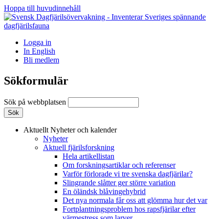
Hoppa till huvudinnehåll
Logga in
In English
Bli medlem
Sökformulär
Sök på webbplatsen
Aktuellt
Nyheter och kalender
Nyheter
Aktuell fjärilsforskning
Hela artikellistan
Om forskningsartiklar och referenser
Varför förlorade vi tre svenska dagfjärilar?
Slingrande slåtter ger större variation
En öländsk blåvingehybrid
Det nya normala får oss att glömma hur det var
Fortplantningsproblem hos rapsfjärilar efter
värmestress som larver