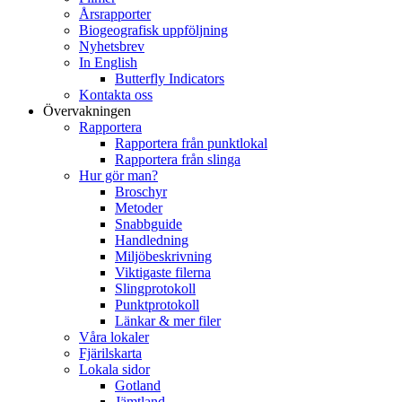
Årsrapporter
Biogeografisk uppföljning
Nyhetsbrev
In English
Butterfly Indicators
Kontakta oss
Övervakningen
Rapportera
Rapportera från punktlokal
Rapportera från slinga
Hur gör man?
Broschyr
Metoder
Snabbguide
Handledning
Miljöbeskrivning
Viktigaste filerna
Slingprotokoll
Punktprotokoll
Länkar & mer filer
Våra lokaler
Fjärilskarta
Lokala sidor
Gotland
Jämtland