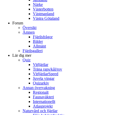
Närke
Västerbotten
Västmanland
Västra Götaland
Forum
Översikt
Ämnen
Fjärilsfrågor
Bilder
Allmänt
Fjärilsgalleri
Lär dig mer
Quiz
Vitfjärilar
Träna raps/kål/rov
VitfjärilarSpeed
Juvela vingar
Quizarkiv
Annan övervakning
Regionalt
Faunaväkteri
Internationellt
Atlasprojekt
Naturvård och fjärilar