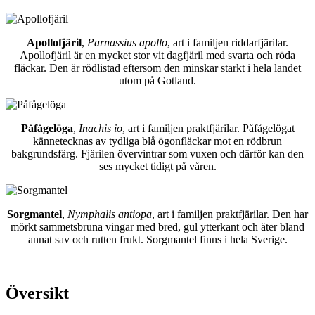
Apollofjäril
,
Parnassius apollo
, art i familjen riddarfjärilar.
Apollofjäril är en mycket stor vit dagfjäril med svarta och röda
fläckar. Den är rödlistad eftersom den minskar starkt i hela landet
utom på Gotland.
Påfågelöga
,
Inachis io
, art i familjen praktfjärilar. Påfågelögat
kännetecknas av tydliga blå ögonfläckar mot en rödbrun
bakgrundsfärg. Fjärilen övervintrar som vuxen och därför kan den
ses mycket tidigt på våren.
Sorgmantel
,
Nymphalis antiopa
, art i familjen praktfjärilar. Den har
mörkt sammetsbruna vingar med bred, gul ytterkant och äter bland
annat sav och rutten frukt. Sorgmantel finns i hela Sverige.
Översikt