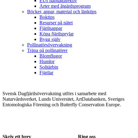
EUs habitatdirektiv
Arter med åtgärdsprogram
Böcker, appar, material och länktips
Boktips
Resurser på nätet
Fjärilsappar
Köpa fjärilsprylar
Bygg själv
Pollinatörsövervakning
Träna på pollinatörer
Blomflugor
Humlor
Solitärbin
Fjärilar
Svensk Dagfjärilsövervakning utförs i samarbete med
Naturvårdsverket, Lunds Universitet, ArtDatabanken, Sveriges
Entomologiska Förening och Butterfly Conservation Europe.
Skriv ett brev
Ring oss