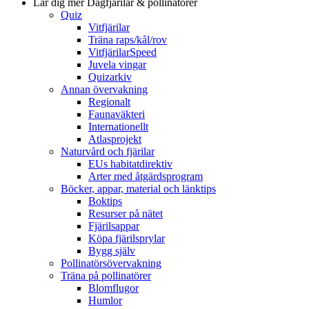
Lär dig mer
Dagfjärilar & pollinatörer
Quiz
Vitfjärilar
Träna raps/kål/rov
VitfjärilarSpeed
Juvela vingar
Quizarkiv
Annan övervakning
Regionalt
Faunaväkteri
Internationellt
Atlasprojekt
Naturvård och fjärilar
EUs habitatdirektiv
Arter med åtgärdsprogram
Böcker, appar, material och länktips
Boktips
Resurser på nätet
Fjärilsappar
Köpa fjärilsprylar
Bygg själv
Pollinatörsövervakning
Träna på pollinatörer
Blomflugor
Humlor