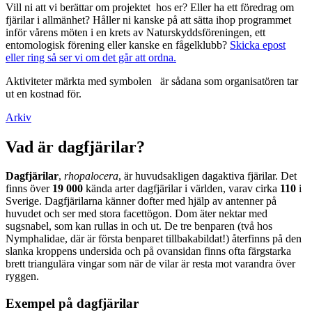
Vill ni att vi berättar om projektet hos er? Eller ha ett föredrag om
fjärilar i allmänhet? Håller ni kanske på att sätta ihop programmet
inför vårens möten i en krets av Naturskyddsföreningen, ett
entomologisk förening eller kanske en fågelklubb?
Skicka epost
eller ring så ser vi om det går att ordna.
Aktiviteter märkta med symbolen
är sådana som organisatören tar
ut en kostnad för.
Arkiv
Vad är dagfjärilar?
Dagfjärilar
,
rhopalocera
, är huvudsakligen dagaktiva fjärilar. Det
finns över
19 000
kända arter dagfjärilar i världen, varav cirka
110
i
Sverige. Dagfjärilarna känner dofter med hjälp av antenner på
huvudet och ser med stora facettögon. Dom äter nektar med
sugsnabel, som kan rullas in och ut. De tre benparen (två hos
Nymphalidae, där är första benparet tillbakabildat!) återfinns på den
slanka kroppens undersida och på ovansidan finns ofta färgstarka
brett triangulära vingar som när de vilar är resta mot varandra över
ryggen.
Exempel på dagfjärilar