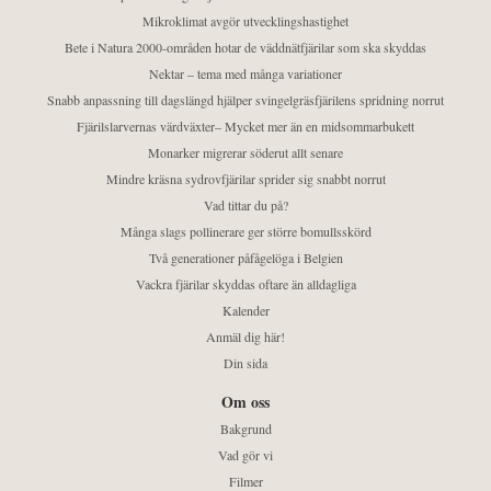
Mikroklimat avgör utvecklingshastighet
Bete i Natura 2000-områden hotar de väddnätfjärilar som ska skyddas
Nektar – tema med många variationer
Snabb anpassning till dagslängd hjälper svingelgräsfjärilens spridning norrut
Fjärilslarvernas värdväxter– Mycket mer än en midsommarbukett
Monarker migrerar söderut allt senare
Mindre kräsna sydrovfjärilar sprider sig snabbt norrut
Vad tittar du på?
Många slags pollinerare ger större bomullsskörd
Två generationer påfågelöga i Belgien
Vackra fjärilar skyddas oftare än alldagliga
Kalender
Anmäl dig här!
Din sida
Om oss
Bakgrund
Vad gör vi
Filmer