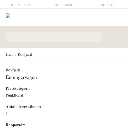
Hoppa till huvudinnehåll
BLI MEDLEM
IN ENGLISH
LOGGA IN
Sökformulär
Hem
» Rovfjäril
Rovfjäril
Enningervägen
Platskategori:
Punktlokal
Antal observationer:
1
Rapportör: