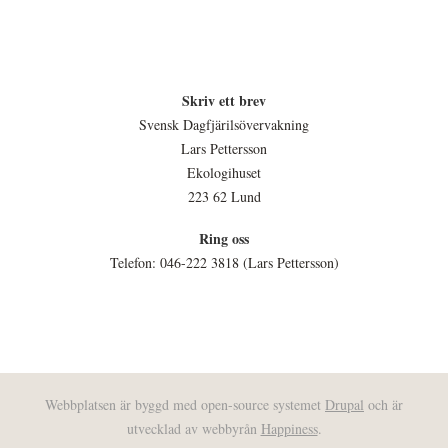
Skriv ett brev
Svensk Dagfjärilsövervakning
Lars Pettersson
Ekologihuset
223 62 Lund
Ring oss
Telefon: 046-222 3818 (Lars Pettersson)
Webbplatsen är byggd med open-source systemet
Drupal
och är
utvecklad av webbyrån
Happiness
.