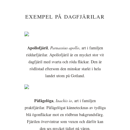
EXEMPEL PÅ DAGFJÄRILAR
Apollofjäril
,
Parnassius apollo
, art i familjen
riddarfjärilar. Apollofjäril är en mycket stor vit
dagfjäril med svarta och röda fläckar. Den är
rödlistad eftersom den minskar starkt i hela
landet utom på Gotland.
Påfågelöga
,
Inachis io
, art i familjen
praktfjärilar. Påfågelögat kännetecknas av tydliga
blå ögonfläckar mot en rödbrun bakgrundsfärg.
Fjärilen övervintrar som vuxen och därför kan
den ses mycket tidigt på våren.