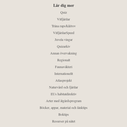
Lär dig mer
Quiz
Vitfjärilar
Träna raps/kål/rov
VitfjärilarSpeed
Juvela vingar
Quizarkiv
Annan övervakning
Regionalt
Faunaväkteri
Internationellt
Atlasprojekt
Naturvård och fjärilar
EUs habitatdirektiv
Arter med åtgärdsprogram
Böcker, appar, material och länktips
Boktips
Resurser på nätet