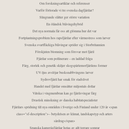
Om forskningsartiklar och referenser
Varför förlorade vi tre svenska dagfjärilar?
Slingrande slåtter ger större variation
En öländsk blåvingehybrid
Det nya normala får oss att glömma hur det var
Fortplantningsproblem hos rapsfjärilar efter värmestress som larver
Svenska svartfläckiga blåvingar sprider sig i Storbritannien
Förskjuten blomning som försvar mot fjäril
Fjärilar som pollinerare – en laddad fråga
Färg, storlek och genetik skiljer skogspärlemorfjärilens former
UV-ljus avslöjar busksnabbvingens larver
Sydrovfjäril har smak för stadslivet
Handel med fjärilar omsätter miljontals dollar
Vätska i vingmembran kan ge fjärilsvingar färg
Drastisk minskning av danska habitatspecialister
Fjärilars spridning till nya områden i Sverige och Finland under 120 år <span
class="sf-description">– betydelsen av klimat, landskapstyp och arters
särdrag</span>
Spanska kamgräsfjärilar hotas av allt torrare somrar