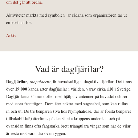
om det går att ordna.
Aktiviteter märkta med symbolen
är sådana som organisatören tar ut
en kostnad för.
Arkiv
Vad är dagfjärilar?
Dagfjärilar
,
rhopalocera
, är huvudsakligen dagaktiva fjärilar. Det finns
19 000
110
över
kända arter dagfjärilar i världen, varav cirka
i Sverige.
Dagfjärilarna känner dofter med hjälp av antenner på huvudet och ser
med stora facettögon. Dom äter nektar med sugsnabel, som kan rullas
in och ut. De tre benparen (två hos Nymphalidae, där är första benparet
tillbakabildat!) återfinns på den slanka kroppens undersida och på
ovansidan finns ofta färgstarka brett triangulära vingar som när de vilar
är resta mot varandra över ryggen.