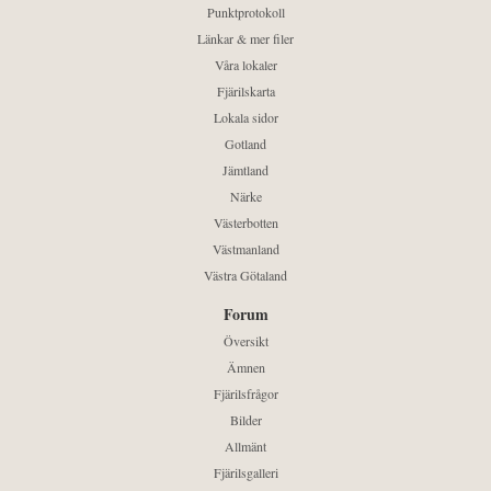
Punktprotokoll
Länkar & mer filer
Våra lokaler
Fjärilskarta
Lokala sidor
Gotland
Jämtland
Närke
Västerbotten
Västmanland
Västra Götaland
Forum
Översikt
Ämnen
Fjärilsfrågor
Bilder
Allmänt
Fjärilsgalleri