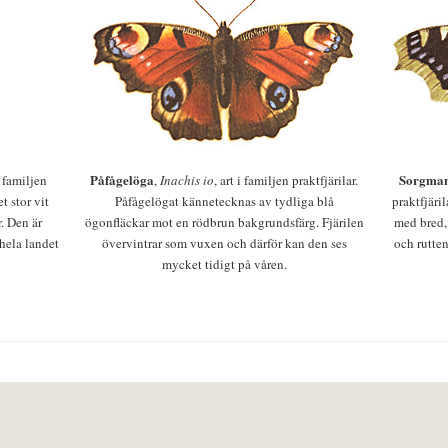
Påfågelöga
Sorgman
 i familjen
,
Inachis io
, art i familjen praktfjärilar.
t stor vit
Påfågelögat kännetecknas av tydliga blå
praktfjäri
r. Den är
ögonfläckar mot en rödbrun bakgrundsfärg. Fjärilen
med bred,
 hela landet
övervintrar som vuxen och därför kan den ses
och rutten
mycket tidigt på våren.