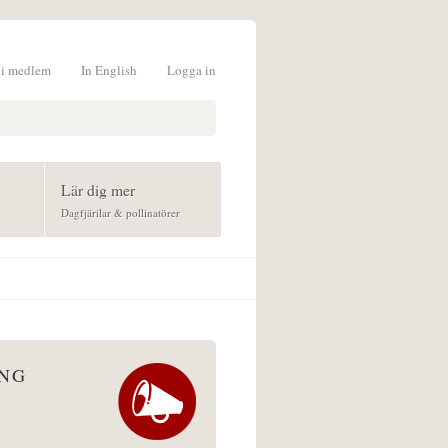
li medlem
In English
Logga in
formulär
Lär dig mer
Dagfjärilar & pollinatörer
ÅNG