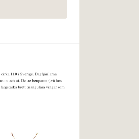
110
v cirka
i Sverige. Dagfjärilarna
s in och ut. De tre benparen (två hos
färgstarka brett triangulära vingar som