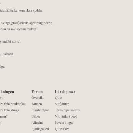
t
äddnätfjärilar som ska skyddas
 svingelgräsfjärilens spridning norrut
mer än en midsommarbukett
g snabbt norrut
ullsskörd
liga
kningen
Forum
Lär dig mer
era
Översikt
Quiz
ra från punktlokal
Ämnen
Vitfjärilar
ra från slinga
Fjärilsfrågor
Träna raps/kål/rov
 man?
Bilder
VitfjärilarSpeed
r
Allmänt
Juvela vingar
Fjärilsgalleri
Quizarkiv