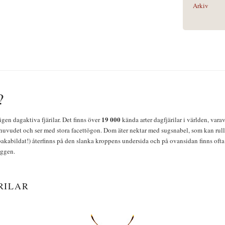
Arkiv
?
19 000
igen dagaktiva fjärilar. Det finns över
kända arter dagfjärilar i världen, vara
huvudet och ser med stora facettögon. Dom äter nektar med sugsnabel, som kan rulla
bakabildat!) återfinns på den slanka kroppens undersida och på ovansidan finns ofta 
yggen.
RILAR