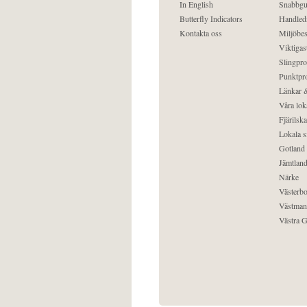
In English
Snabbgu
Butterfly Indicators
Handled
Kontakta oss
Miljöbes
Viktigast
Slingpro
Punktpro
Länkar &
Våra lok
Fjärilska
Lokala s
Gotland
Jämtlan
Närke
Västerbo
Västman
Västra G