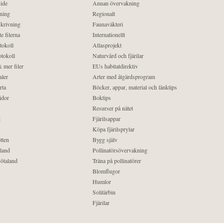
ide
Annan övervakning
ning
Regionalt
krivning
Faunaväkteri
e filerna
Internationellt
tokoll
Atlasprojekt
tokoll
Naturvård och fjärilar
 mer filer
EUs habitatdirektiv
aler
Arter med åtgärdsprogram
rta
Böcker, appar, material och länktips
idor
Boktips
Resurser på nätet
d
Fjärilsappar
Köpa fjärilsprylar
tten
Bygg själv
land
Pollinatörsövervakning
ötaland
Träna på pollinatörer
Blomflugor
Humlor
Solitärbin
Fjärilar