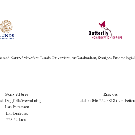
te med Naturvårdsverket, Lunds Universitet, ArtDatabanken, Sveriges Entomologis
Skriv ett brev
Ring oss
sk Dagfjärilsövervakning
Telefon: 046-222 3818 (Lars Petter
Lars Pettersson
Ekologihuset
223 62 Lund