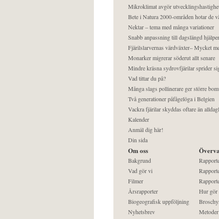
Mikroklimat avgör utvecklingshastighe
Bete i Natura 2000-områden hotar de v
Nektar – tema med många variationer
Snabb anpassning till dagslängd hjälper
Fjärilslarvernas värdväxter– Mycket 
Monarker migrerar söderut allt senare
Mindre kräsna sydrovfjärilar sprider si
Vad tittar du på?
Många slags pollinerare ger större bom
Två generationer påfågelöga i Belgien
Vackra fjärilar skyddas oftare än alldag
Kalender
Anmäl dig här!
Din sida
Om oss
Överva
Bakgrund
Rapport
Vad gör vi
Rapporte
Filmer
Rapporte
Årsrapporter
Hur gör
Biogeografisk uppföljning
Broschy
Nyhetsbrev
Metoder