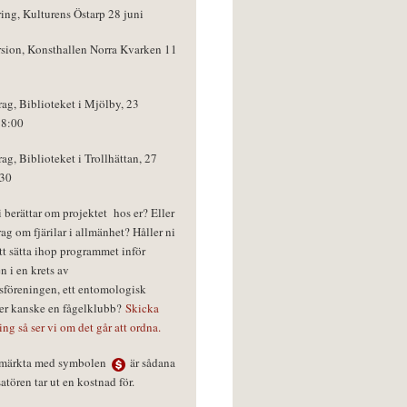
ring, Kulturens Östarp 28 juni
rsion, Konsthallen Norra Kvarken 11
rag, Biblioteket i Mjölby, 23
18:00
rag, Biblioteket i Trollhättan, 27
:30
vi berättar om projektet hos er? Eller
rag om fjärilar i allmänhet? Håller ni
tt sätta ihop programmet inför
n i en krets av
föreningen, ett entomologisk
ler kanske en fågelklubb?
Skicka
ring så ser vi om det går att ordna.
r märkta med symbolen
är sådana
tören tar ut en kostnad för.