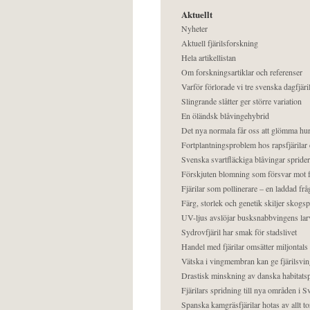
Aktuellt
Nyheter
Aktuell fjärilsforskning
Hela artikellistan
Om forskningsartiklar och referenser
Varför förlorade vi tre svenska dagfjäri
Slingrande slåtter ger större variation
En öländsk blåvingehybrid
Det nya normala får oss att glömma hur
Fortplantningsproblem hos rapsfjärilar 
Svenska svartfläckiga blåvingar sprider 
Förskjuten blomning som försvar mot fj
Fjärilar som pollinerare – en laddad frå
Färg, storlek och genetik skiljer skogs
UV-ljus avslöjar busksnabbvingens lar
Sydrovfjäril har smak för stadslivet
Handel med fjärilar omsätter miljontals 
Vätska i vingmembran kan ge fjärilsvin
Drastisk minskning av danska habitatsp
Fjärilars spridning till nya områden i
Spanska kamgräsfjärilar hotas av allt t