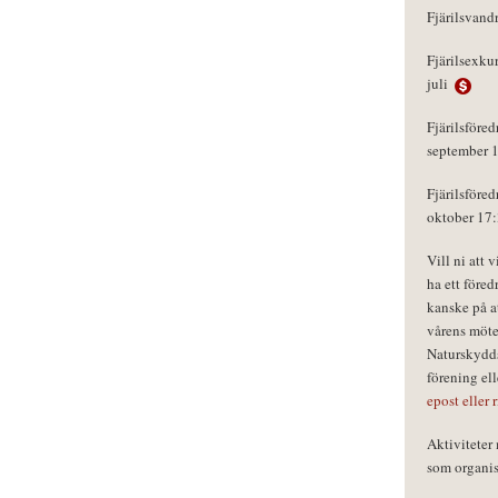
Fjärilsvand
Fjärilsexku
juli
Fjärilsföred
september 
Fjärilsföred
oktober 17
Vill ni att 
ha ett föred
kanske på a
vårens möte
Naturskydds
förening el
epost eller 
Aktivitete
som organisa