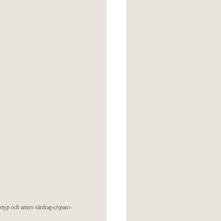
pstyp och arters särdrag</span>