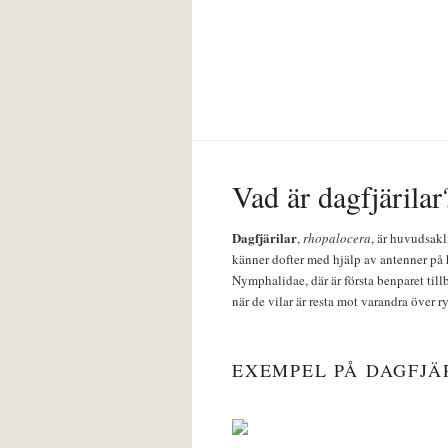
Vad är dagfjärilar
Dagfjärilar
,
rhopalocera
, är huvudsakl
känner dofter med hjälp av antenner på 
Nymphalidae, där är första benparet till
när de vilar är resta mot varandra över r
EXEMPEL PÅ DAGFJÄ