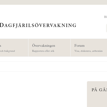
B
Sök
s
Övervakningen
Forum
och bakgrund
Rapportera eller sök
Visa, diskutera, artbestäm
PÅ G