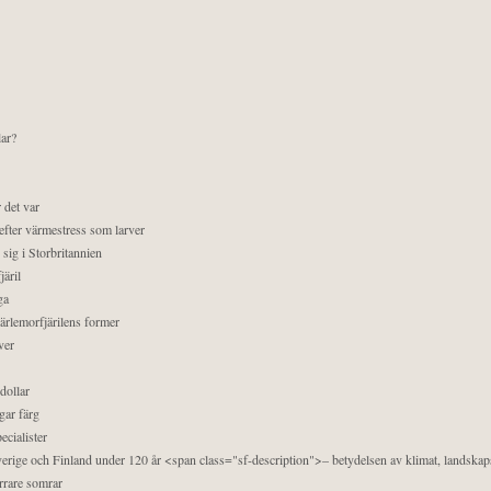
lar?
 det var
efter värmestress som larver
sig i Storbritannien
äril
ga
pärlemorfjärilens former
ver
dollar
gar färg
ecialister
 Sverige och Finland under 120 år <span class="sf-description">– betydelsen av klimat, landska
orrare somrar