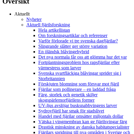
Översikt
Aktuellt
Nyheter
Aktuell fjärilsforskning
Hela artikellistan
Om forskningsartiklar och referenser
Varför förlorade vi tre svenska dagfjärilar?
Slingrande slåtter ger större variation
En öländsk blåvingehybrid
Det nya normala får oss att glömma hur det var
Fortplantningsproblem hos rapsfjärilar efter
värmestress som larver
Svenska svartfläckiga blåvingar sprider sig i
Storbritannien
Förskjuten blomning som försvar mot fjäril
Fjärilar som pollinerare – en laddad fråga
Färg, storlek och genetik skiljer
skogspärlemorfjärilens former
UV-ljus avslöjar busksnabbvingens larver
Sydrovfjäril har smak för stadslivet
Handel med fjärilar omsätter miljontals dollar
Vätska i vingmembran kan ge fjärilsvingar färg
Drastisk minskning av danska habitatspecialister
Fjärilars spridning till nya områden i Sverige och