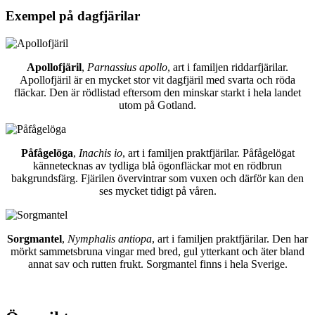
Exempel på dagfjärilar
Apollofjäril
,
Parnassius apollo
, art i familjen riddarfjärilar.
Apollofjäril är en mycket stor vit dagfjäril med svarta och röda
fläckar. Den är rödlistad eftersom den minskar starkt i hela landet
utom på Gotland.
Påfågelöga
,
Inachis io
, art i familjen praktfjärilar. Påfågelögat
kännetecknas av tydliga blå ögonfläckar mot en rödbrun
bakgrundsfärg. Fjärilen övervintrar som vuxen och därför kan den
ses mycket tidigt på våren.
Sorgmantel
,
Nymphalis antiopa
, art i familjen praktfjärilar. Den har
mörkt sammetsbruna vingar med bred, gul ytterkant och äter bland
annat sav och rutten frukt. Sorgmantel finns i hela Sverige.