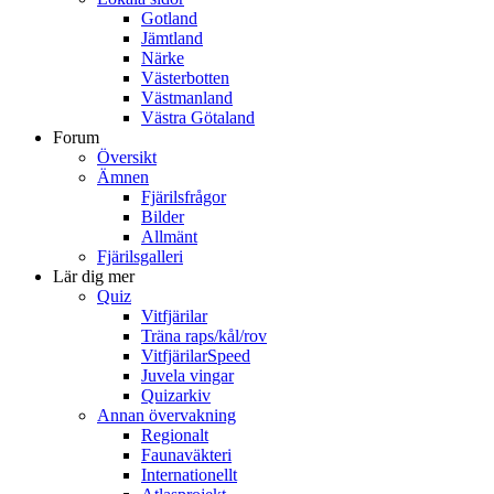
Gotland
Jämtland
Närke
Västerbotten
Västmanland
Västra Götaland
Forum
Översikt
Ämnen
Fjärilsfrågor
Bilder
Allmänt
Fjärilsgalleri
Lär dig mer
Quiz
Vitfjärilar
Träna raps/kål/rov
VitfjärilarSpeed
Juvela vingar
Quizarkiv
Annan övervakning
Regionalt
Faunaväkteri
Internationellt