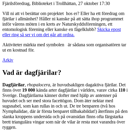
Fjärilsföredrag, Biblioteket i Trollhättan, 27 oktober 17:30
Vill ni att vi berättar om projektet hos er? Eller ha ett föredrag om
fjärilar i allmänhet? Håller ni kanske på att sätta ihop programmet
inför vårens möten i en krets av Naturskyddsföreningen, ett
entomologisk förening eller kanske en fågelklubb?
Skicka epost
eller ring så ser vi om det går att ordna.
Aktiviteter märkta med symbolen
är sådana som organisatören tar
ut en kostnad för.
Arkiv
Vad är dagfjärilar?
Dagfjärilar
,
rhopalocera
, är huvudsakligen dagaktiva fjärilar. Det
finns över
19 000
kända arter dagfjärilar i världen, varav cirka
110
i
Sverige. Dagfjärilarna känner dofter med hjälp av antenner på
huvudet och ser med stora facettögon. Dom äter nektar med
sugsnabel, som kan rullas in och ut. De tre benparen (två hos
Nymphalidae, där är första benparet tillbakabildat!) återfinns på den
slanka kroppens undersida och på ovansidan finns ofta färgstarka
brett triangulära vingar som när de vilar är resta mot varandra över
ryggen.