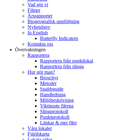
Vad gör vi
Filmer
Årsrapporter
Biogeografisk uppföljning
Nyhetsbrev
In English
Butterfly Indicators
Kontakta oss
Övervakningen
Rapportera
Rapportera från punktlokal
Rapportera från slinga
Hur gör man?
Broschyr
Metoder
Snabbguide
Handledning
Miljöbeskrivning
Viktigaste filerna
Slingprotokoll
Punktprotokoll
Länkar & mer filer
Våra lokaler
Fjärilskarta
Lokala sidor