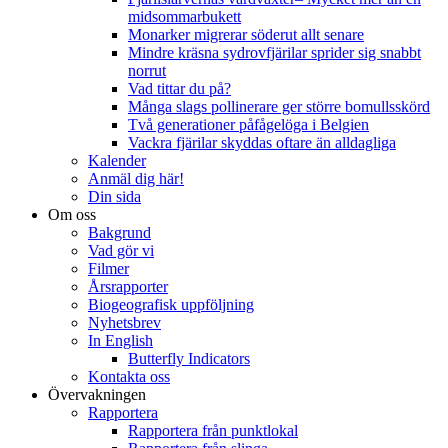
midsommarbukett
Monarker migrerar söderut allt senare
Mindre kräsna sydrovfjärilar sprider sig snabbt
norrut
Vad tittar du på?
Många slags pollinerare ger större bomullsskörd
Två generationer påfågelöga i Belgien
Vackra fjärilar skyddas oftare än alldagliga
Kalender
Anmäl dig här!
Din sida
Om oss
Bakgrund
Vad gör vi
Filmer
Årsrapporter
Biogeografisk uppföljning
Nyhetsbrev
In English
Butterfly Indicators
Kontakta oss
Övervakningen
Rapportera
Rapportera från punktlokal