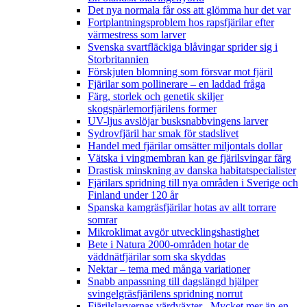
Det nya normala får oss att glömma hur det var
Fortplantningsproblem hos rapsfjärilar efter
värmestress som larver
Svenska svartfläckiga blåvingar sprider sig i
Storbritannien
Förskjuten blomning som försvar mot fjäril
Fjärilar som pollinerare – en laddad fråga
Färg, storlek och genetik skiljer
skogspärlemorfjärilens former
UV-ljus avslöjar busksnabbvingens larver
Sydrovfjäril har smak för stadslivet
Handel med fjärilar omsätter miljontals dollar
Vätska i vingmembran kan ge fjärilsvingar färg
Drastisk minskning av danska habitatspecialister
Fjärilars spridning till nya områden i Sverige och
Finland under 120 år
Spanska kamgräsfjärilar hotas av allt torrare
somrar
Mikroklimat avgör utvecklingshastighet
Bete i Natura 2000-områden hotar de
väddnätfjärilar som ska skyddas
Nektar – tema med många variationer
Snabb anpassning till dagslängd hjälper
svingelgräsfjärilens spridning norrut
Fjärilslarvernas värdväxter– Mycket mer än en