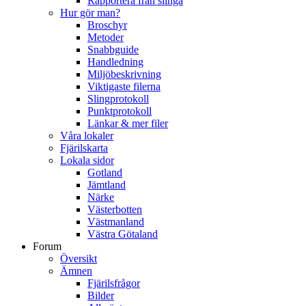
Rapportera från slinga
Hur gör man?
Broschyr
Metoder
Snabbguide
Handledning
Miljöbeskrivning
Viktigaste filerna
Slingprotokoll
Punktprotokoll
Länkar & mer filer
Våra lokaler
Fjärilskarta
Lokala sidor
Gotland
Jämtland
Närke
Västerbotten
Västmanland
Västra Götaland
Forum
Översikt
Ämnen
Fjärilsfrågor
Bilder