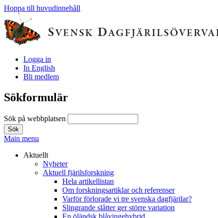
Hoppa till huvudinnehåll
Logga in
In English
Bli medlem
Sökformulär
Sök på webbplatsen
Main menu
Aktuellt
Nyheter
Aktuell fjärilsforskning
Hela artikellistan
Om forskningsartiklar och referenser
Varför förlorade vi tre svenska dagfjärilar?
Slingrande slåtter ger större variation
En öländsk blåvingehybrid