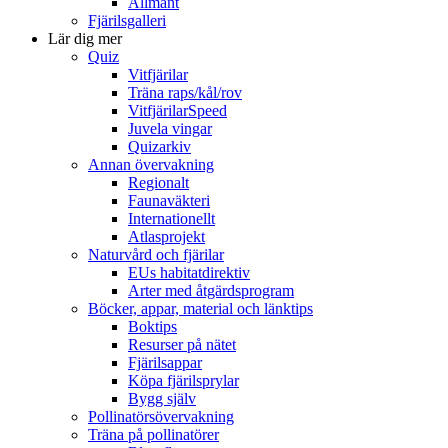
Allmänt
Fjärilsgalleri
Lär dig mer
Quiz
Vitfjärilar
Träna raps/kål/rov
VitfjärilarSpeed
Juvela vingar
Quizarkiv
Annan övervakning
Regionalt
Faunaväkteri
Internationellt
Atlasprojekt
Naturvård och fjärilar
EUs habitatdirektiv
Arter med åtgärdsprogram
Böcker, appar, material och länktips
Boktips
Resurser på nätet
Fjärilsappar
Köpa fjärilsprylar
Bygg själv
Pollinatörsövervakning
Träna på pollinatörer