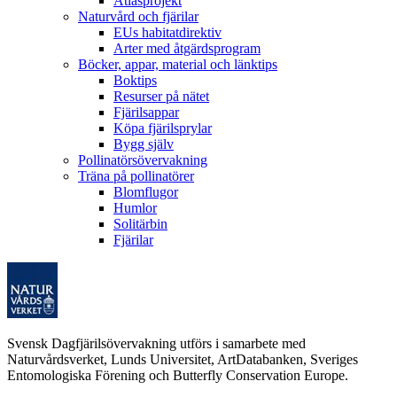
Atlasprojekt
Naturvård och fjärilar
EUs habitatdirektiv
Arter med åtgärdsprogram
Böcker, appar, material och länktips
Boktips
Resurser på nätet
Fjärilsappar
Köpa fjärilsprylar
Bygg själv
Pollinatörsövervakning
Träna på pollinatörer
Blomflugor
Humlor
Solitärbin
Fjärilar
Svensk Dagfjärilsövervakning utförs i samarbete med
Naturvårdsverket, Lunds Universitet, ArtDatabanken, Sveriges
Entomologiska Förening och Butterfly Conservation Europe.