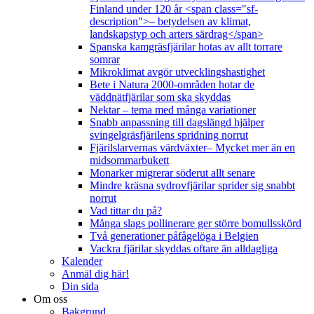
Finland under 120 år <span class="sf-
description">– betydelsen av klimat,
landskapstyp och arters särdrag</span>
Spanska kamgräsfjärilar hotas av allt torrare
somrar
Mikroklimat avgör utvecklingshastighet
Bete i Natura 2000-områden hotar de
väddnätfjärilar som ska skyddas
Nektar – tema med många variationer
Snabb anpassning till dagslängd hjälper
svingelgräsfjärilens spridning norrut
Fjärilslarvernas värdväxter– Mycket mer än en
midsommarbukett
Monarker migrerar söderut allt senare
Mindre kräsna sydrovfjärilar sprider sig snabbt
norrut
Vad tittar du på?
Många slags pollinerare ger större bomullsskörd
Två generationer påfågelöga i Belgien
Vackra fjärilar skyddas oftare än alldagliga
Kalender
Anmäl dig här!
Din sida
Om oss
Bakgrund