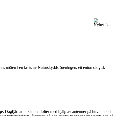
vårens möten i en krets av Naturskyddsföreningen, ett entomologisk
ge. Dagfjärilarna känner dofter med hjälp av antenner på huvudet och