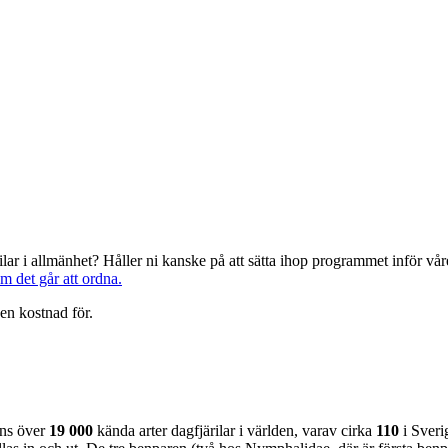
järilar i allmänhet? Håller ni kanske på att sätta ihop programmet inför 
om det går att ordna.
en kostnad för.
nns över
19 000
kända arter dagfjärilar i världen, varav cirka
110
i Sveri