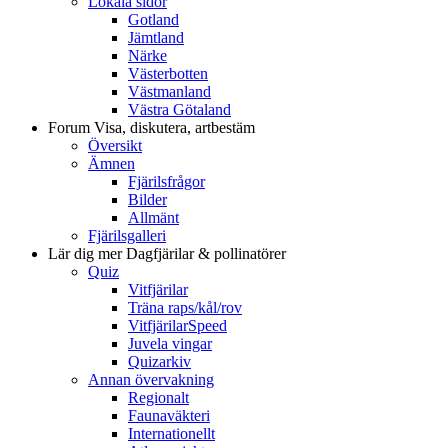
Lokala sidor
Gotland
Jämtland
Närke
Västerbotten
Västmanland
Västra Götaland
Forum
Visa, diskutera, artbestäm
Översikt
Ämnen
Fjärilsfrågor
Bilder
Allmänt
Fjärilsgalleri
Lär dig mer
Dagfjärilar & pollinatörer
Quiz
Vitfjärilar
Träna raps/kål/rov
VitfjärilarSpeed
Juvela vingar
Quizarkiv
Annan övervakning
Regionalt
Faunaväkteri
Internationellt