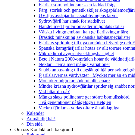
Fjärilar som pollinerare – en laddad fråga
Färg, storlek och genetik skiljer skogspärlemorfjär
UV-ljus avslöjar busksnabbvingens larver
Sydrovfjäril har smak för stadslivet
Handel med fjärilar omsätter miljontals dollar
Vätska i vingmembran kan ge fjärilsvingar färg
Drastisk minskning av danska habitatspecialister
Fjärilars spridning till nya områden i Sverige och
Spanska kamgräsfjärilar hotas av allt torrare somra
Mikroklimat avgör utvecklingshastighet
Bete i Natura 2000-områden hotar de väddnätfjäri
Nektar – tema med många variationer
Snabb anpassning till dagslängd hjälper svingelgräs
Fjärilslarvernas värdväxter– Mycket mer än en m
Monarker migrerar söderut allt senare
Mindre kräsna sydrovfjärilar sprider sig snabbt nor
Vad tittar du på?
Många slags pollinerare ger större bomullsskörd
Två generationer påfågelöga i Belgien
Vackra fjärilar skyddas oftare än alldagliga
Kalender
Anmäl dig här!
Din sida
Om oss
Kontakt och bakgrund
Bakgrund