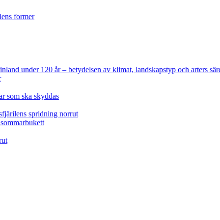
ilens former
 Finland under 120 år
– betydelsen av klimat, landskapstyp och arters sär
r
lar som ska skyddas
fjärilens spridning norrut
idsommarbukett
rut