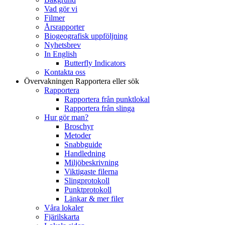
Vad gör vi
Filmer
Årsrapporter
Biogeografisk uppföljning
Nyhetsbrev
In English
Butterfly Indicators
Kontakta oss
Övervakningen
Rapportera eller sök
Rapportera
Rapportera från punktlokal
Rapportera från slinga
Hur gör man?
Broschyr
Metoder
Snabbguide
Handledning
Miljöbeskrivning
Viktigaste filerna
Slingprotokoll
Punktprotokoll
Länkar & mer filer
Våra lokaler
Fjärilskarta