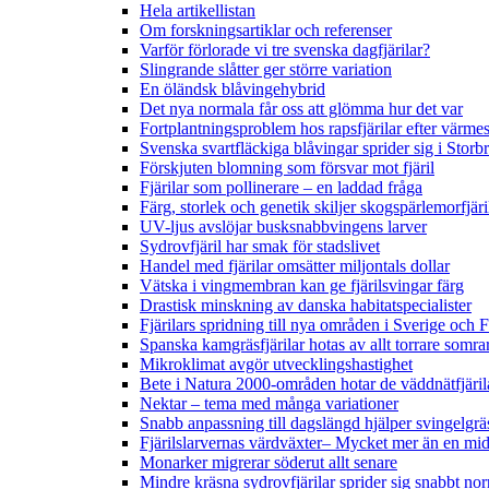
Hela artikellistan
Om forskningsartiklar och referenser
Varför förlorade vi tre svenska dagfjärilar?
Slingrande slåtter ger större variation
En öländsk blåvingehybrid
Det nya normala får oss att glömma hur det var
Fortplantningsproblem hos rapsfjärilar efter värmes
Svenska svartfläckiga blåvingar sprider sig i Storb
Förskjuten blomning som försvar mot fjäril
Fjärilar som pollinerare – en laddad fråga
Färg, storlek och genetik skiljer skogspärlemorfjär
UV-ljus avslöjar busksnabbvingens larver
Sydrovfjäril har smak för stadslivet
Handel med fjärilar omsätter miljontals dollar
Vätska i vingmembran kan ge fjärilsvingar färg
Drastisk minskning av danska habitatspecialister
Fjärilars spridning till nya områden i Sverige och
Spanska kamgräsfjärilar hotas av allt torrare somra
Mikroklimat avgör utvecklingshastighet
Bete i Natura 2000-områden hotar de väddnätfjäri
Nektar – tema med många variationer
Snabb anpassning till dagslängd hjälper svingelgräs
Fjärilslarvernas värdväxter– Mycket mer än en m
Monarker migrerar söderut allt senare
Mindre kräsna sydrovfjärilar sprider sig snabbt nor