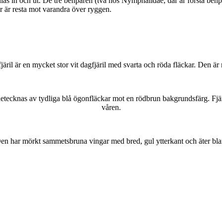
as in och ut. De tre benparen (två hos Nymphalidae, där är första benpa
ar är resta mot varandra över ryggen.
lofjäril är en mycket stor vit dagfjäril med svarta och röda fläckar. Den 
kännetecknas av tydliga blå ögonfläckar mot en rödbrun bakgrundsfärg. Fj
våren.
r. Den har mörkt sammetsbruna vingar med bred, gul ytterkant och äter bla