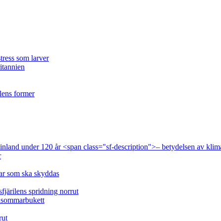
tress som larver
ritannien
ilens former
 Finland under 120 år <span class="sf-description">– betydelsen av klim
r
lar som ska skyddas
fjärilens spridning norrut
idsommarbukett
rut