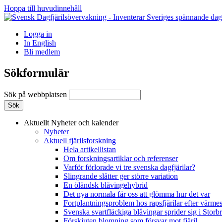
Hoppa till huvudinnehåll
Logga in
In English
Bli medlem
Sökformulär
Sök på webbplatsen
Aktuellt
Nyheter och kalender
Nyheter
Aktuell fjärilsforskning
Hela artikellistan
Om forskningsartiklar och referenser
Varför förlorade vi tre svenska dagfjärilar?
Slingrande slåtter ger större variation
En öländsk blåvingehybrid
Det nya normala får oss att glömma hur det var
Fortplantningsproblem hos rapsfjärilar efter värmes
Svenska svartfläckiga blåvingar sprider sig i Storb
Förskjuten blomning som försvar mot fjäril