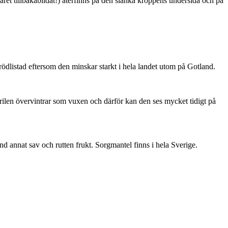
ret tillbakabildat!) återfinns på den slanka kroppens undersida och på
är rödlistad eftersom den minskar starkt i hela landet utom på Gotland.
ärilen övervintrar som vuxen och därför kan den ses mycket tidigt på
nd annat sav och rutten frukt. Sorgmantel finns i hela Sverige.