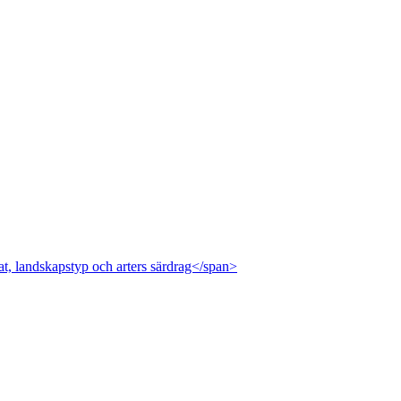
at, landskapstyp och arters särdrag</span>