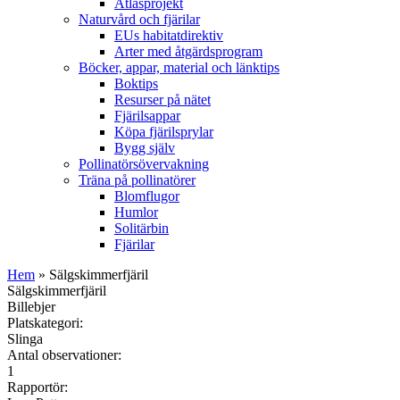
Atlasprojekt
Naturvård och fjärilar
EUs habitatdirektiv
Arter med åtgärdsprogram
Böcker, appar, material och länktips
Boktips
Resurser på nätet
Fjärilsappar
Köpa fjärilsprylar
Bygg själv
Pollinatörsövervakning
Träna på pollinatörer
Blomflugor
Humlor
Solitärbin
Fjärilar
Hem
» Sälgskimmerfjäril
Sälgskimmerfjäril
Billebjer
Platskategori:
Slinga
Antal observationer:
1
Rapportör: