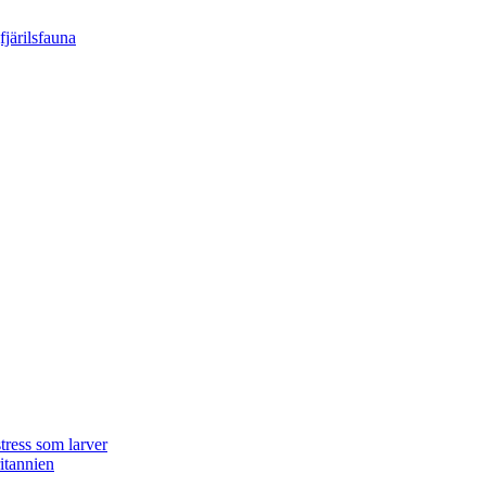
tress som larver
ritannien