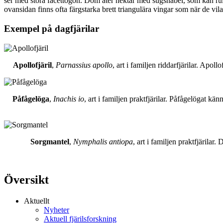
ser med stora facettögon. Dom äter nektar med sugsnabel, som kan rull
ovansidan finns ofta färgstarka brett triangulära vingar som när de vil
Exempel på dagfjärilar
Apollofjäril
,
Parnassius apollo
, art i familjen riddarfjärilar. Apol
Påfågelöga
,
Inachis io
, art i familjen praktfjärilar. Påfågelögat 
Sorgmantel
,
Nymphalis antiopa
, art i familjen praktfjärila
Översikt
Aktuellt
Nyheter
Aktuell fjärilsforskning