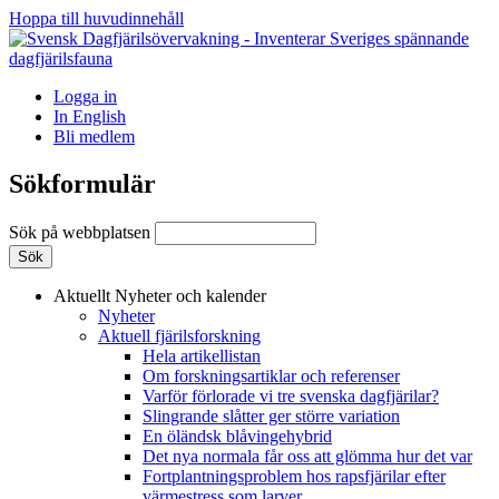
Hoppa till huvudinnehåll
Logga in
In English
Bli medlem
Sökformulär
Sök på webbplatsen
Aktuellt
Nyheter och kalender
Nyheter
Aktuell fjärilsforskning
Hela artikellistan
Om forskningsartiklar och referenser
Varför förlorade vi tre svenska dagfjärilar?
Slingrande slåtter ger större variation
En öländsk blåvingehybrid
Det nya normala får oss att glömma hur det var
Fortplantningsproblem hos rapsfjärilar efter
värmestress som larver