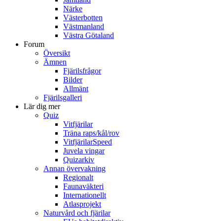
Närke
Västerbotten
Västmanland
Västra Götaland
Forum
Översikt
Ämnen
Fjärilsfrågor
Bilder
Allmänt
Fjärilsgalleri
Lär dig mer
Quiz
Vitfjärilar
Träna raps/kål/rov
VitfjärilarSpeed
Juvela vingar
Quizarkiv
Annan övervakning
Regionalt
Faunaväkteri
Internationellt
Atlasprojekt
Naturvård och fjärilar