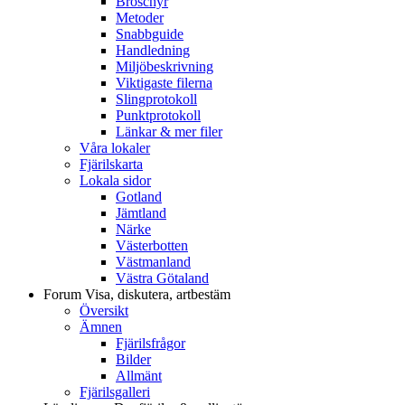
Broschyr
Metoder
Snabbguide
Handledning
Miljöbeskrivning
Viktigaste filerna
Slingprotokoll
Punktprotokoll
Länkar & mer filer
Våra lokaler
Fjärilskarta
Lokala sidor
Gotland
Jämtland
Närke
Västerbotten
Västmanland
Västra Götaland
Forum
Visa, diskutera, artbestäm
Översikt
Ämnen
Fjärilsfrågor
Bilder
Allmänt
Fjärilsgalleri