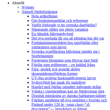
Aktuellt
Nyheter
Aktuell fjärilsforskning
Hela artikellistan
Om forskningsartiklar och referenser
Varför förlorade vi tre svenska dagfjärilar?
Slingrande slåtter ger större variation
En öländsk blåvingehybrid
Det nya normala får oss att glömma hur det var
Fortplantningsproblem hos rapsfjärilar efter
värmestress som larver
Svenska svartfläckiga blåvingar sprider sig i
Storbritannien
Förskjuten blomning som försvar mot fjäril
Fjärilar som pollinerare – en laddad fråga
Färg, storlek och genetik skiljer
skogspärlemorfjärilens former
UV-ljus avslöjar busksnabbvingens larver
Sydrovfjäril har smak för stadslivet
Handel med fjärilar omsätter miljontals dollar
Vätska i vingmembran kan ge fjärilsvingar färg
Drastisk minskning av danska habitatspecialister
Fjärilars spridning till nya områden i Sverige och
Finland under 120 år <span class="sf-
description">– betydelsen av klimat,