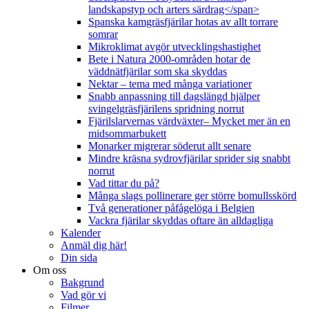
landskapstyp och arters särdrag</span>
Spanska kamgräsfjärilar hotas av allt torrare
somrar
Mikroklimat avgör utvecklingshastighet
Bete i Natura 2000-områden hotar de
väddnätfjärilar som ska skyddas
Nektar – tema med många variationer
Snabb anpassning till dagslängd hjälper
svingelgräsfjärilens spridning norrut
Fjärilslarvernas värdväxter– Mycket mer än en
midsommarbukett
Monarker migrerar söderut allt senare
Mindre kräsna sydrovfjärilar sprider sig snabbt
norrut
Vad tittar du på?
Många slags pollinerare ger större bomullsskörd
Två generationer påfågelöga i Belgien
Vackra fjärilar skyddas oftare än alldagliga
Kalender
Anmäl dig här!
Din sida
Om oss
Bakgrund
Vad gör vi
Filmer