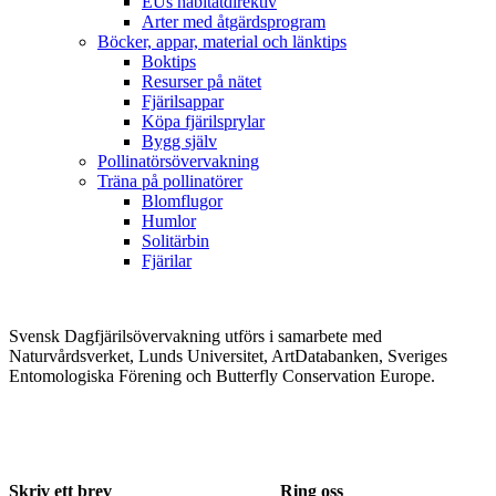
EUs habitatdirektiv
Arter med åtgärdsprogram
Böcker, appar, material och länktips
Boktips
Resurser på nätet
Fjärilsappar
Köpa fjärilsprylar
Bygg själv
Pollinatörsövervakning
Träna på pollinatörer
Blomflugor
Humlor
Solitärbin
Fjärilar
Svensk Dagfjärilsövervakning utförs i samarbete med
Naturvårdsverket, Lunds Universitet, ArtDatabanken, Sveriges
Entomologiska Förening och Butterfly Conservation Europe.
Skriv ett brev
Ring oss