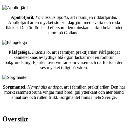
Apollofjäril
,
Parnassius apollo
, art i familjen riddarfjärilar.
Apollofjäril är en mycket stor vit dagfjäril med svarta och röda
fläckar. Den är rödlistad eftersom den minskar starkt i hela landet
utom på Gotland.
Påfågelöga
,
Inachis io
, art i familjen praktfjärilar. Påfågelögat
kännetecknas av tydliga blå ögonfläckar mot en rödbrun
bakgrundsfärg. Fjärilen övervintrar som vuxen och därför kan den
ses mycket tidigt på våren.
Sorgmantel
,
Nymphalis antiopa
, art i familjen praktfjärilar. Den har
mörkt sammetsbruna vingar med bred, gul ytterkant och äter bland
annat sav och rutten frukt. Sorgmantel finns i hela Sverige.
Översikt