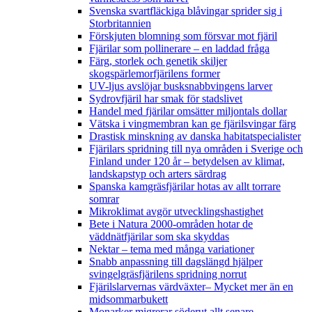
Svenska svartfläckiga blåvingar sprider sig i
Storbritannien
Förskjuten blomning som försvar mot fjäril
Fjärilar som pollinerare – en laddad fråga
Färg, storlek och genetik skiljer
skogspärlemorfjärilens former
UV-ljus avslöjar busksnabbvingens larver
Sydrovfjäril har smak för stadslivet
Handel med fjärilar omsätter miljontals dollar
Vätska i vingmembran kan ge fjärilsvingar färg
Drastisk minskning av danska habitatspecialister
Fjärilars spridning till nya områden i Sverige och
Finland under 120 år
– betydelsen av klimat,
landskapstyp och arters särdrag
Spanska kamgräsfjärilar hotas av allt torrare
somrar
Mikroklimat avgör utvecklingshastighet
Bete i Natura 2000-områden hotar de
väddnätfjärilar som ska skyddas
Nektar – tema med många variationer
Snabb anpassning till dagslängd hjälper
svingelgräsfjärilens spridning norrut
Fjärilslarvernas värdväxter– Mycket mer än en
midsommarbukett
Monarker migrerar söderut allt senare