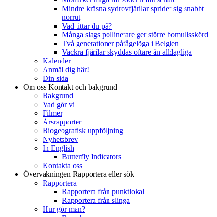
Mindre kräsna sydrovfjärilar sprider sig snabbt
norrut
Vad tittar du på?
Många slags pollinerare ger större bomullsskörd
Två generationer påfågelöga i Belgien
Vackra fjärilar skyddas oftare än alldagliga
Kalender
Anmäl dig här!
Din sida
Om oss
Kontakt och bakgrund
Bakgrund
Vad gör vi
Filmer
Årsrapporter
Biogeografisk uppföljning
Nyhetsbrev
In English
Butterfly Indicators
Kontakta oss
Övervakningen
Rapportera eller sök
Rapportera
Rapportera från punktlokal
Rapportera från slinga
Hur gör man?