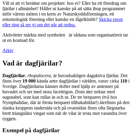
Vill ni att vi berättar om projektet hos er? Eller ha ett föredrag om
fjärilar i allmänhet? Håller ni kanske på att sätta ihop programmet
inför vårens möten i en krets av Naturskyddsföreningen, ett
entomologisk förening eller kanske en fågelklubb?
Skicka epost
eller ring så ser vi om det går att ordna.
Aktiviteter märkta med symbolen
är sådana som organisatören tar
ut en kostnad för.
Arkiv
Vad är dagfjärilar?
Dagfjärilar
,
rhopalocera
, är huvudsakligen dagaktiva fjärilar. Det
finns över
19 000
kända arter dagfjärilar i världen, varav cirka
110
i
Sverige. Dagfjärilarna känner dofter med hjälp av antenner på
huvudet och ser med stora facettögon. Dom äter nektar med
sugsnabel, som kan rullas in och ut. De tre benparen (två hos
Nymphalidae, där är första benparet tillbakabildat!) återfinns på den
slanka kroppens undersida och på ovansidan finns ofta färgstarka
brett triangulära vingar som när de vilar är resta mot varandra över
ryggen.
Exempel på dagfjärilar