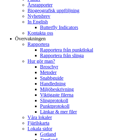
Årsrapporter
Biogeografisk uppföljning
Nyhetsbrev
In English
Butterfly Indicators
Kontakta oss
Övervakningen
Rapportera
Rapportera från punktlokal
Rapportera från slinga
Hur gör man?
Broschyr
Metoder
Snabbguide
Handledning
Miljöbeskrivning
Viktigaste filerna
Slingprotokoll
Punktprotokoll
Länkar & mer filer
Våra lokaler
Fjärilskarta
Lokala sidor
Gotland
Jämtland