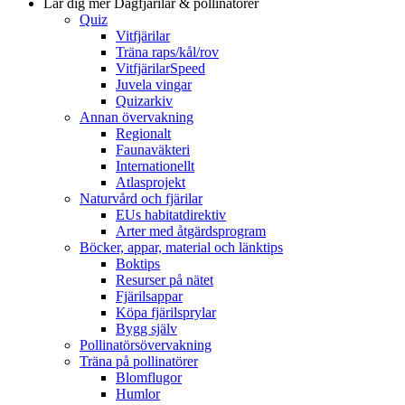
Lär dig mer
Dagfjärilar & pollinatörer
Quiz
Vitfjärilar
Träna raps/kål/rov
VitfjärilarSpeed
Juvela vingar
Quizarkiv
Annan övervakning
Regionalt
Faunaväkteri
Internationellt
Atlasprojekt
Naturvård och fjärilar
EUs habitatdirektiv
Arter med åtgärdsprogram
Böcker, appar, material och länktips
Boktips
Resurser på nätet
Fjärilsappar
Köpa fjärilsprylar
Bygg själv
Pollinatörsövervakning
Träna på pollinatörer
Blomflugor
Humlor