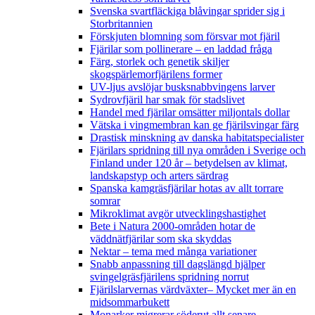
Svenska svartfläckiga blåvingar sprider sig i
Storbritannien
Förskjuten blomning som försvar mot fjäril
Fjärilar som pollinerare – en laddad fråga
Färg, storlek och genetik skiljer
skogspärlemorfjärilens former
UV-ljus avslöjar busksnabbvingens larver
Sydrovfjäril har smak för stadslivet
Handel med fjärilar omsätter miljontals dollar
Vätska i vingmembran kan ge fjärilsvingar färg
Drastisk minskning av danska habitatspecialister
Fjärilars spridning till nya områden i Sverige och
Finland under 120 år
– betydelsen av klimat,
landskapstyp och arters särdrag
Spanska kamgräsfjärilar hotas av allt torrare
somrar
Mikroklimat avgör utvecklingshastighet
Bete i Natura 2000-områden hotar de
väddnätfjärilar som ska skyddas
Nektar – tema med många variationer
Snabb anpassning till dagslängd hjälper
svingelgräsfjärilens spridning norrut
Fjärilslarvernas värdväxter– Mycket mer än en
midsommarbukett
Monarker migrerar söderut allt senare