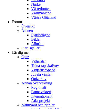
Närke
Västerbotten
Västmanland
Västra Götaland
Forum
Översikt
Ämnen
Fjärilsfrågor
Bilder
Allmänt
Fjärilsgalleri
Lär dig mer
Quiz
Vitfjärilar
Träna raps/kål/rov
VitfjärilarSpeed
Juvela vingar
Quizarkiv
Annan övervakning
Regionalt
Faunaväkteri
Internationellt
Atlasprojekt
Naturvård och fjärilar