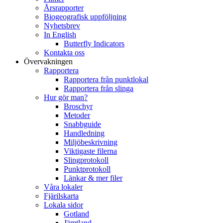
Årsrapporter
Biogeografisk uppföljning
Nyhetsbrev
In English
Butterfly Indicators
Kontakta oss
Övervakningen
Rapportera
Rapportera från punktlokal
Rapportera från slinga
Hur gör man?
Broschyr
Metoder
Snabbguide
Handledning
Miljöbeskrivning
Viktigaste filerna
Slingprotokoll
Punktprotokoll
Länkar & mer filer
Våra lokaler
Fjärilskarta
Lokala sidor
Gotland
Jämtland