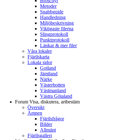
Broschyr
Metoder
Snabbguide
Handledning
Miljöbeskrivning
Viktigaste filerna
Slingprotokoll
Punktprotokoll
Länkar & mer filer
Våra lokaler
Fjärilskarta
Lokala sidor
Gotland
Jämtland
Närke
Västerbotten
Västmanland
Västra Götaland
Forum
Visa, diskutera, artbestäm
Översikt
Ämnen
Fjärilsfrågor
Bilder
Allmänt
Fjärilsgalleri