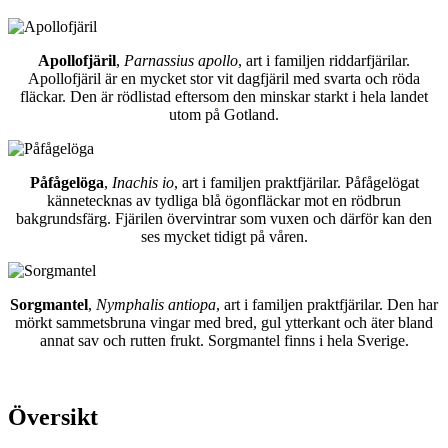
Apollofjäril
,
Parnassius apollo
, art i familjen riddarfjärilar.
Apollofjäril är en mycket stor vit dagfjäril med svarta och röda
fläckar. Den är rödlistad eftersom den minskar starkt i hela landet
utom på Gotland.
Påfågelöga
,
Inachis io
, art i familjen praktfjärilar. Påfågelögat
kännetecknas av tydliga blå ögonfläckar mot en rödbrun
bakgrundsfärg. Fjärilen övervintrar som vuxen och därför kan den
ses mycket tidigt på våren.
Sorgmantel
,
Nymphalis antiopa
, art i familjen praktfjärilar. Den har
mörkt sammetsbruna vingar med bred, gul ytterkant och äter bland
annat sav och rutten frukt. Sorgmantel finns i hela Sverige.
Översikt