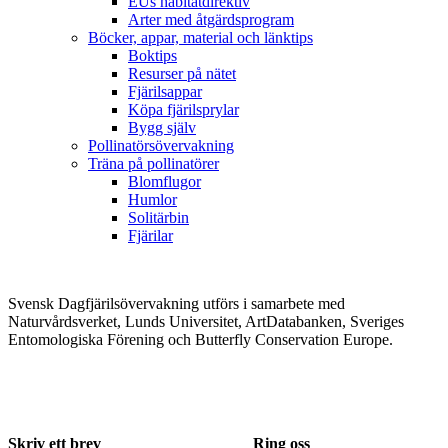
EUs habitatdirektiv
Arter med åtgärdsprogram
Böcker, appar, material och länktips
Boktips
Resurser på nätet
Fjärilsappar
Köpa fjärilsprylar
Bygg själv
Pollinatörsövervakning
Träna på pollinatörer
Blomflugor
Humlor
Solitärbin
Fjärilar
Svensk Dagfjärilsövervakning utförs i samarbete med
Naturvårdsverket, Lunds Universitet, ArtDatabanken, Sveriges
Entomologiska Förening och Butterfly Conservation Europe.
Skriv ett brev
Ring oss