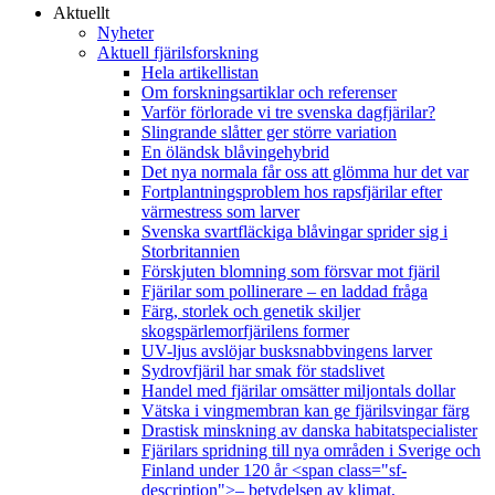
Aktuellt
Nyheter
Aktuell fjärilsforskning
Hela artikellistan
Om forskningsartiklar och referenser
Varför förlorade vi tre svenska dagfjärilar?
Slingrande slåtter ger större variation
En öländsk blåvingehybrid
Det nya normala får oss att glömma hur det var
Fortplantningsproblem hos rapsfjärilar efter
värmestress som larver
Svenska svartfläckiga blåvingar sprider sig i
Storbritannien
Förskjuten blomning som försvar mot fjäril
Fjärilar som pollinerare – en laddad fråga
Färg, storlek och genetik skiljer
skogspärlemorfjärilens former
UV-ljus avslöjar busksnabbvingens larver
Sydrovfjäril har smak för stadslivet
Handel med fjärilar omsätter miljontals dollar
Vätska i vingmembran kan ge fjärilsvingar färg
Drastisk minskning av danska habitatspecialister
Fjärilars spridning till nya områden i Sverige och
Finland under 120 år <span class="sf-
description">– betydelsen av klimat,