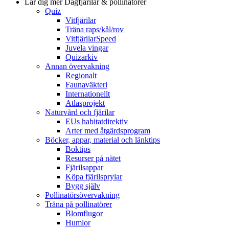
Lär dig mer
Dagfjärilar & pollinatörer
Quiz
Vitfjärilar
Träna raps/kål/rov
VitfjärilarSpeed
Juvela vingar
Quizarkiv
Annan övervakning
Regionalt
Faunaväkteri
Internationellt
Atlasprojekt
Naturvård och fjärilar
EUs habitatdirektiv
Arter med åtgärdsprogram
Böcker, appar, material och länktips
Boktips
Resurser på nätet
Fjärilsappar
Köpa fjärilsprylar
Bygg själv
Pollinatörsövervakning
Träna på pollinatörer
Blomflugor
Humlor