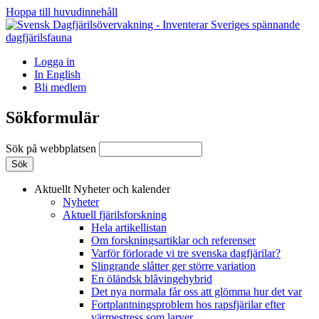
Hoppa till huvudinnehåll
Logga in
In English
Bli medlem
Sökformulär
Sök på webbplatsen
Aktuellt
Nyheter och kalender
Nyheter
Aktuell fjärilsforskning
Hela artikellistan
Om forskningsartiklar och referenser
Varför förlorade vi tre svenska dagfjärilar?
Slingrande slåtter ger större variation
En öländsk blåvingehybrid
Det nya normala får oss att glömma hur det var
Fortplantningsproblem hos rapsfjärilar efter
värmestress som larver