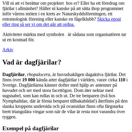
Vill ni att vi berättar om projektet hos er? Eller ha ett föredrag om
fjärilar i allmänhet? Håller ni kanske på att sätta ihop programmet
inför vårens möten i en krets av Naturskyddsföreningen, ett
entomologisk förening eller kanske en fågelklubb?
Skicka epost
eller ring så ser vi om det går att ordna.
Aktiviteter märkta med symbolen
är sådana som organisatören tar
ut en kostnad för.
Arkiv
Vad är dagfjärilar?
Dagfjärilar
,
rhopalocera
, är huvudsakligen dagaktiva fjärilar. Det
finns över
19 000
kända arter dagfjärilar i världen, varav cirka
110
i
Sverige. Dagfjärilarna känner dofter med hjälp av antenner på
huvudet och ser med stora facettögon. Dom äter nektar med
sugsnabel, som kan rullas in och ut. De tre benparen (två hos
Nymphalidae, där är första benparet tillbakabildat!) återfinns på den
slanka kroppens undersida och på ovansidan finns ofta färgstarka
brett triangulära vingar som när de vilar är resta mot varandra över
ryggen.
Exempel på dagfjärilar