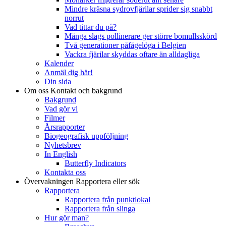
Mindre kräsna sydrovfjärilar sprider sig snabbt
norrut
Vad tittar du på?
Många slags pollinerare ger större bomullsskörd
Två generationer påfågelöga i Belgien
Vackra fjärilar skyddas oftare än alldagliga
Kalender
Anmäl dig här!
Din sida
Om oss
Kontakt och bakgrund
Bakgrund
Vad gör vi
Filmer
Årsrapporter
Biogeografisk uppföljning
Nyhetsbrev
In English
Butterfly Indicators
Kontakta oss
Övervakningen
Rapportera eller sök
Rapportera
Rapportera från punktlokal
Rapportera från slinga
Hur gör man?