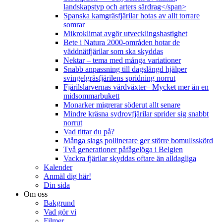
landskapstyp och arters särdrag</span>
Spanska kamgräsfjärilar hotas av allt torrare
somrar
Mikroklimat avgör utvecklingshastighet
Bete i Natura 2000-områden hotar de
väddnätfjärilar som ska skyddas
Nektar – tema med många variationer
Snabb anpassning till dagslängd hjälper
svingelgräsfjärilens spridning norrut
Fjärilslarvernas värdväxter– Mycket mer än en
midsommarbukett
Monarker migrerar söderut allt senare
Mindre kräsna sydrovfjärilar sprider sig snabbt
norrut
Vad tittar du på?
Många slags pollinerare ger större bomullsskörd
Två generationer påfågelöga i Belgien
Vackra fjärilar skyddas oftare än alldagliga
Kalender
Anmäl dig här!
Din sida
Om oss
Bakgrund
Vad gör vi
Filmer