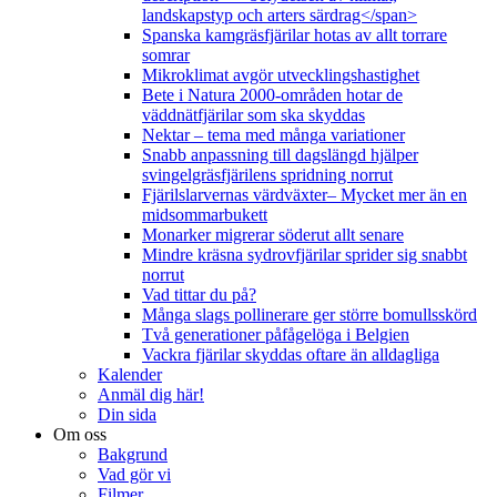
landskapstyp och arters särdrag</span>
Spanska kamgräsfjärilar hotas av allt torrare
somrar
Mikroklimat avgör utvecklingshastighet
Bete i Natura 2000-områden hotar de
väddnätfjärilar som ska skyddas
Nektar – tema med många variationer
Snabb anpassning till dagslängd hjälper
svingelgräsfjärilens spridning norrut
Fjärilslarvernas värdväxter– Mycket mer än en
midsommarbukett
Monarker migrerar söderut allt senare
Mindre kräsna sydrovfjärilar sprider sig snabbt
norrut
Vad tittar du på?
Många slags pollinerare ger större bomullsskörd
Två generationer påfågelöga i Belgien
Vackra fjärilar skyddas oftare än alldagliga
Kalender
Anmäl dig här!
Din sida
Om oss
Bakgrund
Vad gör vi
Filmer