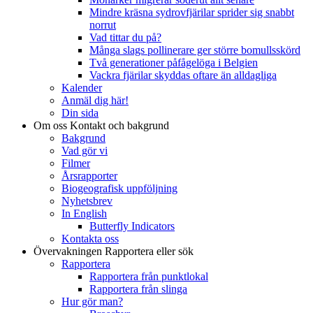
Mindre kräsna sydrovfjärilar sprider sig snabbt
norrut
Vad tittar du på?
Många slags pollinerare ger större bomullsskörd
Två generationer påfågelöga i Belgien
Vackra fjärilar skyddas oftare än alldagliga
Kalender
Anmäl dig här!
Din sida
Om oss
Kontakt och bakgrund
Bakgrund
Vad gör vi
Filmer
Årsrapporter
Biogeografisk uppföljning
Nyhetsbrev
In English
Butterfly Indicators
Kontakta oss
Övervakningen
Rapportera eller sök
Rapportera
Rapportera från punktlokal
Rapportera från slinga
Hur gör man?