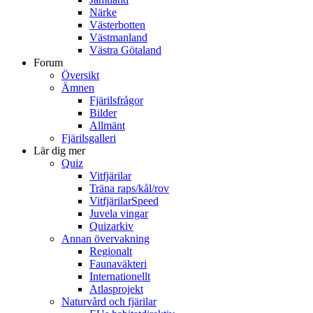
Närke
Västerbotten
Västmanland
Västra Götaland
Forum
Översikt
Ämnen
Fjärilsfrågor
Bilder
Allmänt
Fjärilsgalleri
Lär dig mer
Quiz
Vitfjärilar
Träna raps/kål/rov
VitfjärilarSpeed
Juvela vingar
Quizarkiv
Annan övervakning
Regionalt
Faunaväkteri
Internationellt
Atlasprojekt
Naturvård och fjärilar