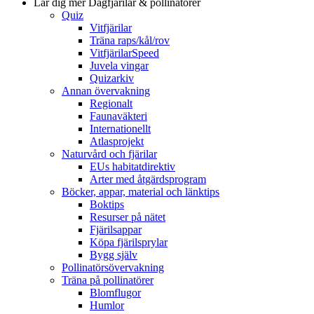
Lär dig mer
Dagfjärilar & pollinatörer
Quiz
Vitfjärilar
Träna raps/kål/rov
VitfjärilarSpeed
Juvela vingar
Quizarkiv
Annan övervakning
Regionalt
Faunaväkteri
Internationellt
Atlasprojekt
Naturvård och fjärilar
EUs habitatdirektiv
Arter med åtgärdsprogram
Böcker, appar, material och länktips
Boktips
Resurser på nätet
Fjärilsappar
Köpa fjärilsprylar
Bygg själv
Pollinatörsövervakning
Träna på pollinatörer
Blomflugor
Humlor