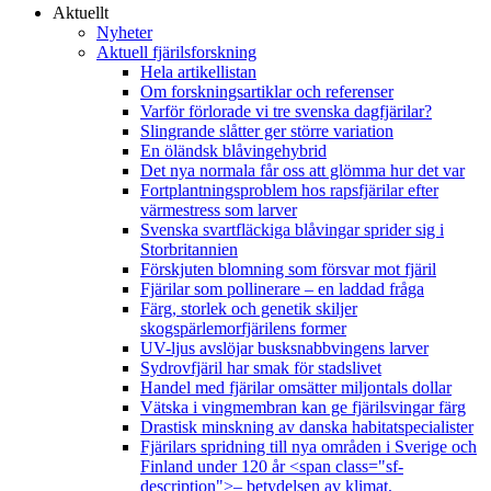
Aktuellt
Nyheter
Aktuell fjärilsforskning
Hela artikellistan
Om forskningsartiklar och referenser
Varför förlorade vi tre svenska dagfjärilar?
Slingrande slåtter ger större variation
En öländsk blåvingehybrid
Det nya normala får oss att glömma hur det var
Fortplantningsproblem hos rapsfjärilar efter
värmestress som larver
Svenska svartfläckiga blåvingar sprider sig i
Storbritannien
Förskjuten blomning som försvar mot fjäril
Fjärilar som pollinerare – en laddad fråga
Färg, storlek och genetik skiljer
skogspärlemorfjärilens former
UV-ljus avslöjar busksnabbvingens larver
Sydrovfjäril har smak för stadslivet
Handel med fjärilar omsätter miljontals dollar
Vätska i vingmembran kan ge fjärilsvingar färg
Drastisk minskning av danska habitatspecialister
Fjärilars spridning till nya områden i Sverige och
Finland under 120 år <span class="sf-
description">– betydelsen av klimat,