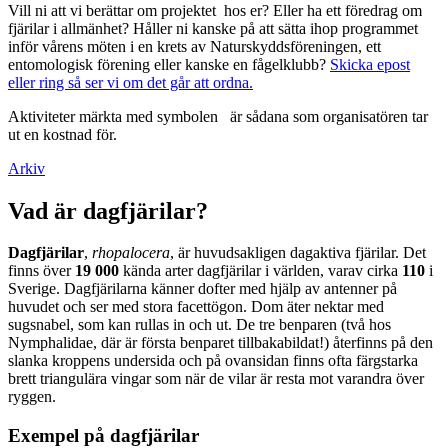
Vill ni att vi berättar om projektet hos er? Eller ha ett föredrag om
fjärilar i allmänhet? Håller ni kanske på att sätta ihop programmet
inför vårens möten i en krets av Naturskyddsföreningen, ett
entomologisk förening eller kanske en fågelklubb?
Skicka epost
eller ring så ser vi om det går att ordna.
Aktiviteter märkta med symbolen
är sådana som organisatören tar
ut en kostnad för.
Arkiv
Vad är dagfjärilar?
Dagfjärilar
,
rhopalocera
, är huvudsakligen dagaktiva fjärilar. Det
finns över
19 000
kända arter dagfjärilar i världen, varav cirka
110
i
Sverige. Dagfjärilarna känner dofter med hjälp av antenner på
huvudet och ser med stora facettögon. Dom äter nektar med
sugsnabel, som kan rullas in och ut. De tre benparen (två hos
Nymphalidae, där är första benparet tillbakabildat!) återfinns på den
slanka kroppens undersida och på ovansidan finns ofta färgstarka
brett triangulära vingar som när de vilar är resta mot varandra över
ryggen.
Exempel på dagfjärilar