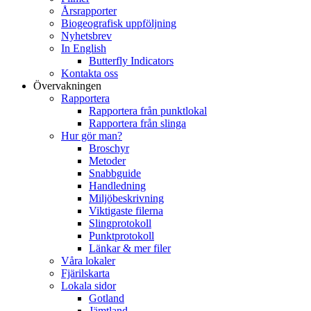
Årsrapporter
Biogeografisk uppföljning
Nyhetsbrev
In English
Butterfly Indicators
Kontakta oss
Övervakningen
Rapportera
Rapportera från punktlokal
Rapportera från slinga
Hur gör man?
Broschyr
Metoder
Snabbguide
Handledning
Miljöbeskrivning
Viktigaste filerna
Slingprotokoll
Punktprotokoll
Länkar & mer filer
Våra lokaler
Fjärilskarta
Lokala sidor
Gotland
Jämtland