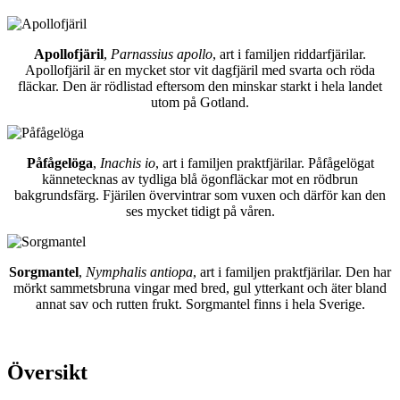
Apollofjäril
,
Parnassius apollo
, art i familjen riddarfjärilar.
Apollofjäril är en mycket stor vit dagfjäril med svarta och röda
fläckar. Den är rödlistad eftersom den minskar starkt i hela landet
utom på Gotland.
Påfågelöga
,
Inachis io
, art i familjen praktfjärilar. Påfågelögat
kännetecknas av tydliga blå ögonfläckar mot en rödbrun
bakgrundsfärg. Fjärilen övervintrar som vuxen och därför kan den
ses mycket tidigt på våren.
Sorgmantel
,
Nymphalis antiopa
, art i familjen praktfjärilar. Den har
mörkt sammetsbruna vingar med bred, gul ytterkant och äter bland
annat sav och rutten frukt. Sorgmantel finns i hela Sverige.
Översikt