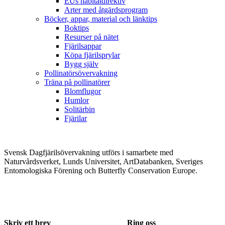
EUs habitatdirektiv
Arter med åtgärdsprogram
Böcker, appar, material och länktips
Boktips
Resurser på nätet
Fjärilsappar
Köpa fjärilsprylar
Bygg själv
Pollinatörsövervakning
Träna på pollinatörer
Blomflugor
Humlor
Solitärbin
Fjärilar
Svensk Dagfjärilsövervakning utförs i samarbete med
Naturvårdsverket, Lunds Universitet, ArtDatabanken, Sveriges
Entomologiska Förening och Butterfly Conservation Europe.
Skriv ett brev
Ring oss