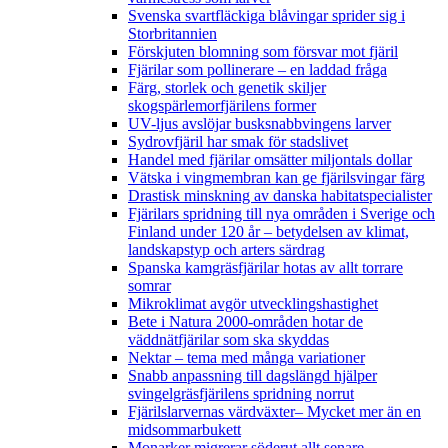
Svenska svartfläckiga blåvingar sprider sig i
Storbritannien
Förskjuten blomning som försvar mot fjäril
Fjärilar som pollinerare – en laddad fråga
Färg, storlek och genetik skiljer
skogspärlemorfjärilens former
UV-ljus avslöjar busksnabbvingens larver
Sydrovfjäril har smak för stadslivet
Handel med fjärilar omsätter miljontals dollar
Vätska i vingmembran kan ge fjärilsvingar färg
Drastisk minskning av danska habitatspecialister
Fjärilars spridning till nya områden i Sverige och
Finland under 120 år
– betydelsen av klimat,
landskapstyp och arters särdrag
Spanska kamgräsfjärilar hotas av allt torrare
somrar
Mikroklimat avgör utvecklingshastighet
Bete i Natura 2000-områden hotar de
väddnätfjärilar som ska skyddas
Nektar – tema med många variationer
Snabb anpassning till dagslängd hjälper
svingelgräsfjärilens spridning norrut
Fjärilslarvernas värdväxter– Mycket mer än en
midsommarbukett
Monarker migrerar söderut allt senare