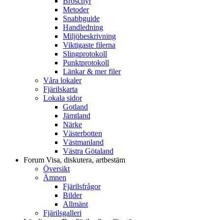
Broschyr
Metoder
Snabbguide
Handledning
Miljöbeskrivning
Viktigaste filerna
Slingprotokoll
Punktprotokoll
Länkar & mer filer
Våra lokaler
Fjärilskarta
Lokala sidor
Gotland
Jämtland
Närke
Västerbotten
Västmanland
Västra Götaland
Forum
Visa, diskutera, artbestäm
Översikt
Ämnen
Fjärilsfrågor
Bilder
Allmänt
Fjärilsgalleri