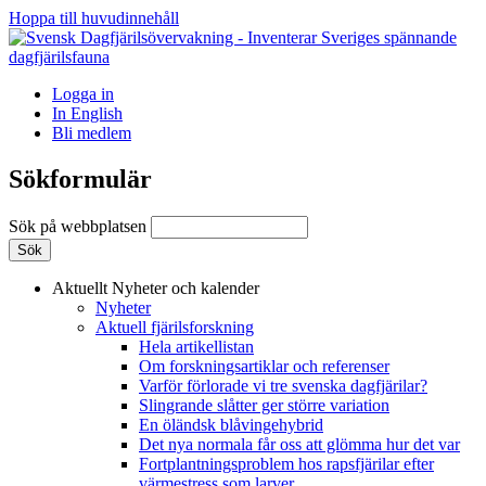
Hoppa till huvudinnehåll
Logga in
In English
Bli medlem
Sökformulär
Sök på webbplatsen
Aktuellt
Nyheter och kalender
Nyheter
Aktuell fjärilsforskning
Hela artikellistan
Om forskningsartiklar och referenser
Varför förlorade vi tre svenska dagfjärilar?
Slingrande slåtter ger större variation
En öländsk blåvingehybrid
Det nya normala får oss att glömma hur det var
Fortplantningsproblem hos rapsfjärilar efter
värmestress som larver