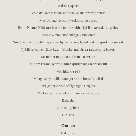
särdrag</span>
Spanska kamgräsfjärilar hotas av allt torrare somrar
Mikroklimat avgör utvecklingshastighet
Bete i Natura 2000-områden hotar de väddnätfjärilar som ska skyddas
Nektar – tema med många variationer
Snabb anpassning till dagslängd hjälper svingelgräsfjärilens spridning norrut
Fjärilslarvernas värdväxter– Mycket mer än en midsommarbukett
Monarker migrerar söderut allt senare
Mindre kräsna sydrovfjärilar sprider sig snabbt norrut
Vad tittar du på?
Många slags pollinerare ger större bomullsskörd
Två generationer påfågelöga i Belgien
Vackra fjärilar skyddas oftare än alldagliga
Kalender
Anmäl dig här!
Din sida
Om oss
Bakgrund