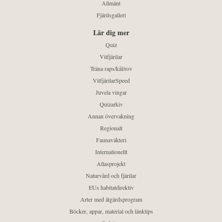
Allmänt
Fjärilsgalleri
Lär dig mer
Quiz
Vitfjärilar
Träna raps/kål/rov
VitfjärilarSpeed
Juvela vingar
Quizarkiv
Annan övervakning
Regionalt
Faunaväkteri
Internationellt
Atlasprojekt
Naturvård och fjärilar
EUs habitatdirektiv
Arter med åtgärdsprogram
Böcker, appar, material och länktips