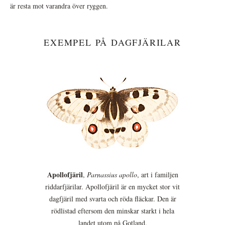
är resta mot varandra över ryggen.
EXEMPEL PÅ DAGFJÄRILAR
Apollofjäril
,
Parnassius apollo
, art i familjen
riddarfjärilar. Apollofjäril är en mycket stor vit
dagfjäril med svarta och röda fläckar. Den är
rödlistad eftersom den minskar starkt i hela
landet utom på Gotland.