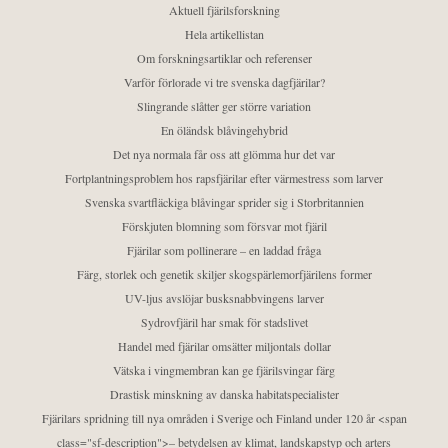
Aktuell fjärilsforskning
Hela artikellistan
Om forskningsartiklar och referenser
Varför förlorade vi tre svenska dagfjärilar?
Slingrande slåtter ger större variation
En öländsk blåvingehybrid
Det nya normala får oss att glömma hur det var
Fortplantningsproblem hos rapsfjärilar efter värmestress som larver
Svenska svartfläckiga blåvingar sprider sig i Storbritannien
Förskjuten blomning som försvar mot fjäril
Fjärilar som pollinerare – en laddad fråga
Färg, storlek och genetik skiljer skogspärlemorfjärilens former
UV-ljus avslöjar busksnabbvingens larver
Sydrovfjäril har smak för stadslivet
Handel med fjärilar omsätter miljontals dollar
Vätska i vingmembran kan ge fjärilsvingar färg
Drastisk minskning av danska habitatspecialister
Fjärilars spridning till nya områden i Sverige och Finland under 120 år <span
class="sf-description">– betydelsen av klimat, landskapstyp och arters