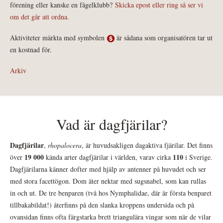
förening eller kanske en fågelklubb?
Skicka epost eller ring så ser vi
om det går att ordna.
Aktiviteter märkta med symbolen
är sådana som organisatören tar ut
en kostnad för.
Arkiv
Vad är dagfjärilar?
Dagfjärilar
,
rhopalocera
, är huvudsakligen dagaktiva fjärilar. Det finns
19 000
110
över
kända arter dagfjärilar i världen, varav cirka
i Sverige.
Dagfjärilarna känner dofter med hjälp av antenner på huvudet och ser
med stora facettögon. Dom äter nektar med sugsnabel, som kan rullas
in och ut. De tre benparen (två hos Nymphalidae, där är första benparet
tillbakabildat!) återfinns på den slanka kroppens undersida och på
ovansidan finns ofta färgstarka brett triangulära vingar som när de vilar