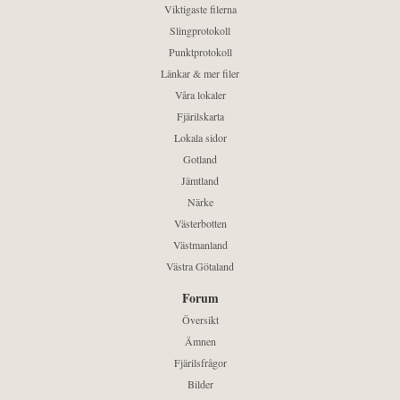
Viktigaste filerna
Slingprotokoll
Punktprotokoll
Länkar & mer filer
Våra lokaler
Fjärilskarta
Lokala sidor
Gotland
Jämtland
Närke
Västerbotten
Västmanland
Västra Götaland
Forum
Översikt
Ämnen
Fjärilsfrågor
Bilder