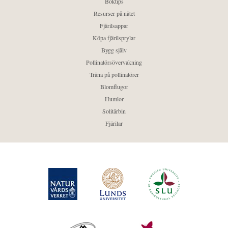
Boktips
Resurser på nätet
Fjärilsappar
Köpa fjärilsprylar
Bygg själv
Pollinatörsövervakning
Träna på pollinatörer
Blomflugor
Humlor
Solitärbin
Fjärilar