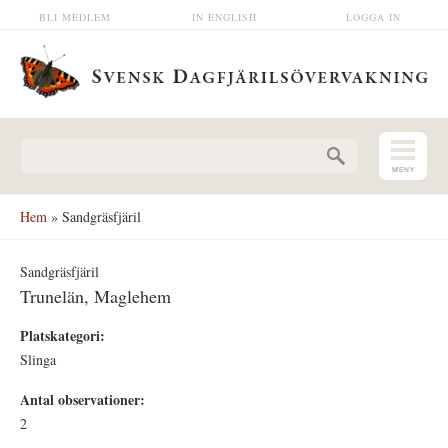
Hoppa till huvudinnehåll
BLI MEDLEM
IN ENGLISH
LOGGA IN
Sökformulär
Hem
» Sandgräsfjäril
Sandgräsfjäril
Trunelän, Maglehem
Platskategori:
Slinga
Antal observationer:
2