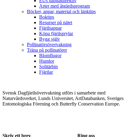
EUs habitatdirektiv
Arter med åtgärdsprogram
Böcker, appar, material och länktips
Boktips
Resurser på nätet
Fjärilsappar
Köpa fjärilsprylar
Bygg själv
Pollinatörsövervakning
Träna på pollinatörer
Blomflugor
Humlor
Solitärbin
Fjärilar
Svensk Dagfjärilsövervakning utförs i samarbete med
Naturvårdsverket, Lunds Universitet, ArtDatabanken, Sveriges
Entomologiska Förening och Butterfly Conservation Europe.
Skriv ett brev
Ring oss