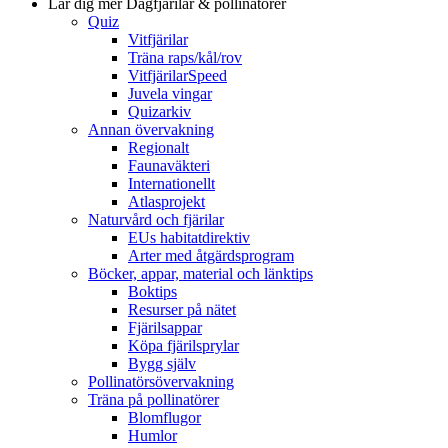
Lär dig mer
Dagfjärilar & pollinatörer
Quiz
Vitfjärilar
Träna raps/kål/rov
VitfjärilarSpeed
Juvela vingar
Quizarkiv
Annan övervakning
Regionalt
Faunaväkteri
Internationellt
Atlasprojekt
Naturvård och fjärilar
EUs habitatdirektiv
Arter med åtgärdsprogram
Böcker, appar, material och länktips
Boktips
Resurser på nätet
Fjärilsappar
Köpa fjärilsprylar
Bygg själv
Pollinatörsövervakning
Träna på pollinatörer
Blomflugor
Humlor