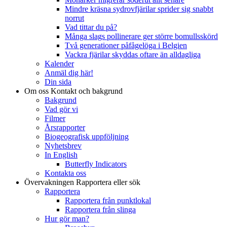
Mindre kräsna sydrovfjärilar sprider sig snabbt
norrut
Vad tittar du på?
Många slags pollinerare ger större bomullsskörd
Två generationer påfågelöga i Belgien
Vackra fjärilar skyddas oftare än alldagliga
Kalender
Anmäl dig här!
Din sida
Om oss
Kontakt och bakgrund
Bakgrund
Vad gör vi
Filmer
Årsrapporter
Biogeografisk uppföljning
Nyhetsbrev
In English
Butterfly Indicators
Kontakta oss
Övervakningen
Rapportera eller sök
Rapportera
Rapportera från punktlokal
Rapportera från slinga
Hur gör man?