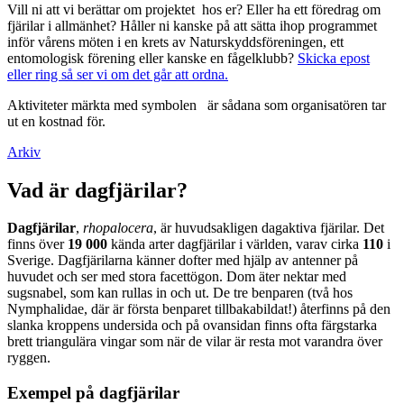
Vill ni att vi berättar om projektet hos er? Eller ha ett föredrag om
fjärilar i allmänhet? Håller ni kanske på att sätta ihop programmet
inför vårens möten i en krets av Naturskyddsföreningen, ett
entomologisk förening eller kanske en fågelklubb?
Skicka epost
eller ring så ser vi om det går att ordna.
Aktiviteter märkta med symbolen
är sådana som organisatören tar
ut en kostnad för.
Arkiv
Vad är dagfjärilar?
Dagfjärilar
,
rhopalocera
, är huvudsakligen dagaktiva fjärilar. Det
finns över
19 000
kända arter dagfjärilar i världen, varav cirka
110
i
Sverige. Dagfjärilarna känner dofter med hjälp av antenner på
huvudet och ser med stora facettögon. Dom äter nektar med
sugsnabel, som kan rullas in och ut. De tre benparen (två hos
Nymphalidae, där är första benparet tillbakabildat!) återfinns på den
slanka kroppens undersida och på ovansidan finns ofta färgstarka
brett triangulära vingar som när de vilar är resta mot varandra över
ryggen.
Exempel på dagfjärilar