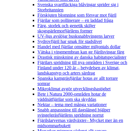
Svenska svartfläckiga blåvingar sprider sig i
Storbritannien
Förskjuten blomning som försvar mot fjäril
Fjärilar som pollinerare – en laddad fråga
Färg, storlek och genetik skiljer
skogspärlemorfjärilens former
UV-ljus avslöjar busksnabbvingens larver
Sydrovfjäril har smak för stadslivet
Handel med fjärilar omsätter miljontals dollar
Vätska i vingmembran kan ge fjärilsvingar färg
Drastisk minskning av danska habitatspecialister
Fjärilars spridning till nya områden i Sverige och
Finland under 120 år
– betydelsen av klimat,
landskapstyp och arters särdrag
Spanska kamgräsfjärilar hotas av allt torrare
somrar
Mikroklimat avgör utvecklingshastighet
Bete i Natura 2000-områden hotar de
väddnätfjärilar som ska skyddas
Nektar – tema med många variationer
Snabb anpassning till dagslängd hjälper
svingelgräsfjärilens spridning norrut
Fjärilslarvernas värdväxter– Mycket mer än en
midsommarbukett
Monarker migrerar söderut allt senare