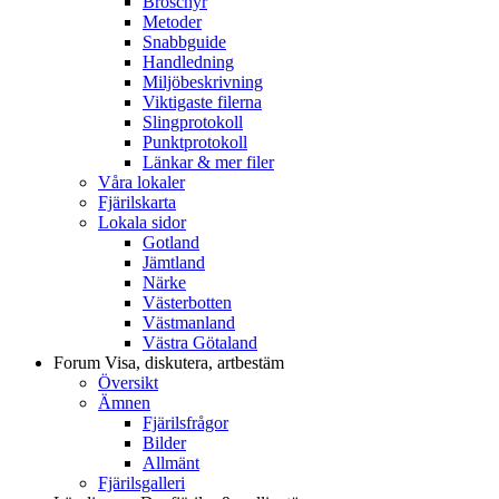
Broschyr
Metoder
Snabbguide
Handledning
Miljöbeskrivning
Viktigaste filerna
Slingprotokoll
Punktprotokoll
Länkar & mer filer
Våra lokaler
Fjärilskarta
Lokala sidor
Gotland
Jämtland
Närke
Västerbotten
Västmanland
Västra Götaland
Forum
Visa, diskutera, artbestäm
Översikt
Ämnen
Fjärilsfrågor
Bilder
Allmänt
Fjärilsgalleri