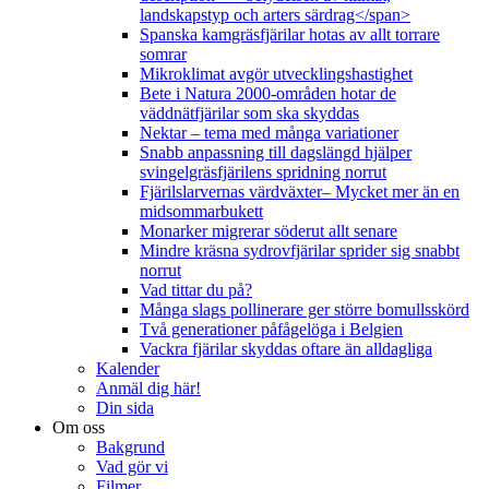
landskapstyp och arters särdrag</span>
Spanska kamgräsfjärilar hotas av allt torrare
somrar
Mikroklimat avgör utvecklingshastighet
Bete i Natura 2000-områden hotar de
väddnätfjärilar som ska skyddas
Nektar – tema med många variationer
Snabb anpassning till dagslängd hjälper
svingelgräsfjärilens spridning norrut
Fjärilslarvernas värdväxter– Mycket mer än en
midsommarbukett
Monarker migrerar söderut allt senare
Mindre kräsna sydrovfjärilar sprider sig snabbt
norrut
Vad tittar du på?
Många slags pollinerare ger större bomullsskörd
Två generationer påfågelöga i Belgien
Vackra fjärilar skyddas oftare än alldagliga
Kalender
Anmäl dig här!
Din sida
Om oss
Bakgrund
Vad gör vi
Filmer