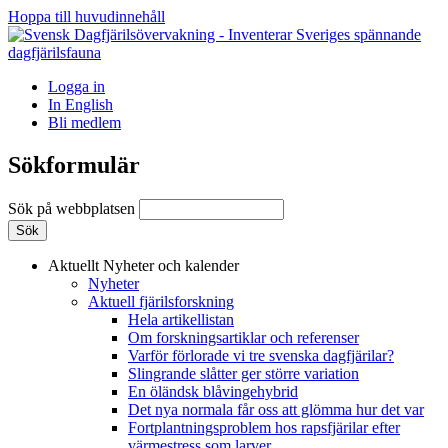
Hoppa till huvudinnehåll
Logga in
In English
Bli medlem
Sökformulär
Sök på webbplatsen
Aktuellt
Nyheter och kalender
Nyheter
Aktuell fjärilsforskning
Hela artikellistan
Om forskningsartiklar och referenser
Varför förlorade vi tre svenska dagfjärilar?
Slingrande slåtter ger större variation
En öländsk blåvingehybrid
Det nya normala får oss att glömma hur det var
Fortplantningsproblem hos rapsfjärilar efter
värmestress som larver