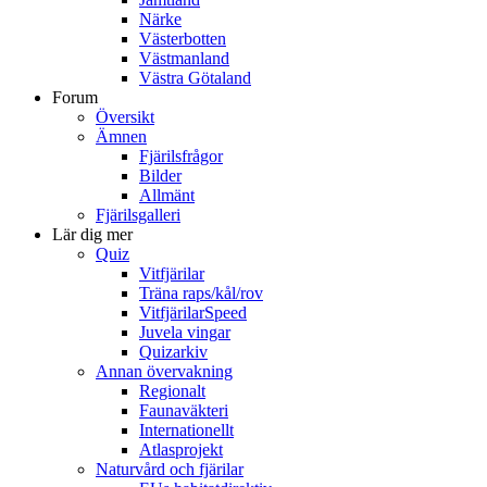
Närke
Västerbotten
Västmanland
Västra Götaland
Forum
Översikt
Ämnen
Fjärilsfrågor
Bilder
Allmänt
Fjärilsgalleri
Lär dig mer
Quiz
Vitfjärilar
Träna raps/kål/rov
VitfjärilarSpeed
Juvela vingar
Quizarkiv
Annan övervakning
Regionalt
Faunaväkteri
Internationellt
Atlasprojekt
Naturvård och fjärilar