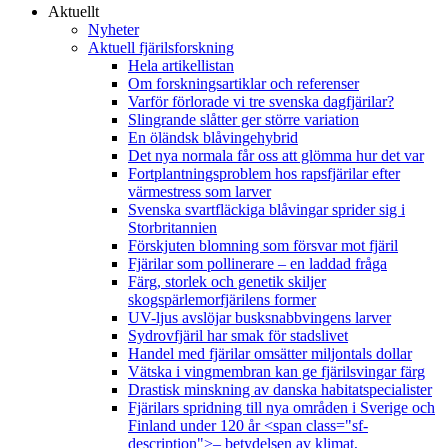
Aktuellt
Nyheter
Aktuell fjärilsforskning
Hela artikellistan
Om forskningsartiklar och referenser
Varför förlorade vi tre svenska dagfjärilar?
Slingrande slåtter ger större variation
En öländsk blåvingehybrid
Det nya normala får oss att glömma hur det var
Fortplantningsproblem hos rapsfjärilar efter
värmestress som larver
Svenska svartfläckiga blåvingar sprider sig i
Storbritannien
Förskjuten blomning som försvar mot fjäril
Fjärilar som pollinerare – en laddad fråga
Färg, storlek och genetik skiljer
skogspärlemorfjärilens former
UV-ljus avslöjar busksnabbvingens larver
Sydrovfjäril har smak för stadslivet
Handel med fjärilar omsätter miljontals dollar
Vätska i vingmembran kan ge fjärilsvingar färg
Drastisk minskning av danska habitatspecialister
Fjärilars spridning till nya områden i Sverige och
Finland under 120 år <span class="sf-
description">– betydelsen av klimat,