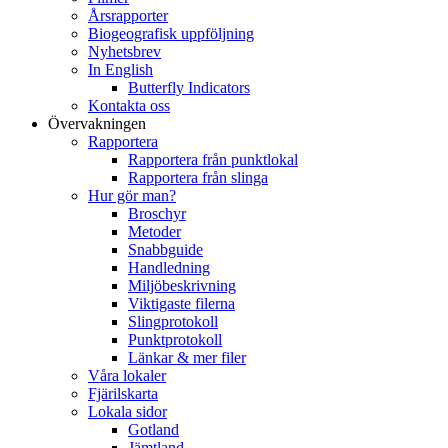
Årsrapporter
Biogeografisk uppföljning
Nyhetsbrev
In English
Butterfly Indicators
Kontakta oss
Övervakningen
Rapportera
Rapportera från punktlokal
Rapportera från slinga
Hur gör man?
Broschyr
Metoder
Snabbguide
Handledning
Miljöbeskrivning
Viktigaste filerna
Slingprotokoll
Punktprotokoll
Länkar & mer filer
Våra lokaler
Fjärilskarta
Lokala sidor
Gotland
Jämtland