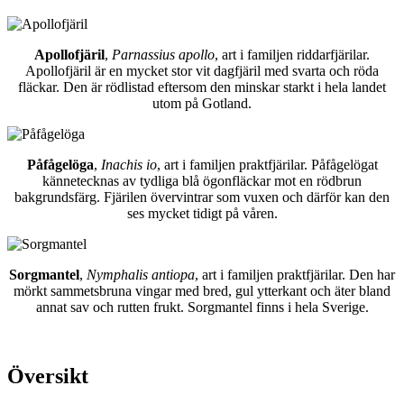
Apollofjäril
,
Parnassius apollo
, art i familjen riddarfjärilar.
Apollofjäril är en mycket stor vit dagfjäril med svarta och röda
fläckar. Den är rödlistad eftersom den minskar starkt i hela landet
utom på Gotland.
Påfågelöga
,
Inachis io
, art i familjen praktfjärilar. Påfågelögat
kännetecknas av tydliga blå ögonfläckar mot en rödbrun
bakgrundsfärg. Fjärilen övervintrar som vuxen och därför kan den
ses mycket tidigt på våren.
Sorgmantel
,
Nymphalis antiopa
, art i familjen praktfjärilar. Den har
mörkt sammetsbruna vingar med bred, gul ytterkant och äter bland
annat sav och rutten frukt. Sorgmantel finns i hela Sverige.
Översikt