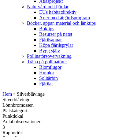
Atlasprojekt
Naturvård och fjärilar
EUs habitatdirektiv
Arter med åtgärdsprogram
Böcker, appar, material och länktips
Boktips
Resurser på nätet
Fjärilsappar
Köpa fjärilsprylar
Bygg själv
Pollinatörsövervakning
Träna på pollinatörer
Blomflugor
Humlor
Solitärbin
Fjärilar
Hem
» Silverblåvinge
Silverblåvinge
Lönnbromossen
Platskategori:
Punktlokal
Antal observationer:
3
Rapportör: