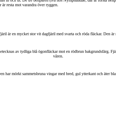
as in och ut. De tre benparen (två hos Nymphalidae, där är första benpa
ar är resta mot varandra över ryggen.
lofjäril är en mycket stor vit dagfjäril med svarta och röda fläckar. Den 
kännetecknas av tydliga blå ögonfläckar mot en rödbrun bakgrundsfärg. Fj
våren.
r. Den har mörkt sammetsbruna vingar med bred, gul ytterkant och äter bla