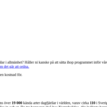
järilar i allmänhet? Håller ni kanske på att sätta ihop programmet inför 
om det går att ordna.
en kostnad för.
nns över
19 000
kända arter dagfjärilar i världen, varav cirka
110
i Sveri