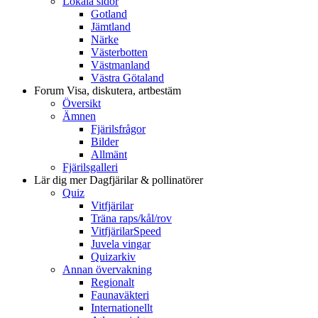
Lokala sidor
Gotland
Jämtland
Närke
Västerbotten
Västmanland
Västra Götaland
Forum
Visa, diskutera, artbestäm
Översikt
Ämnen
Fjärilsfrågor
Bilder
Allmänt
Fjärilsgalleri
Lär dig mer
Dagfjärilar & pollinatörer
Quiz
Vitfjärilar
Träna raps/kål/rov
VitfjärilarSpeed
Juvela vingar
Quizarkiv
Annan övervakning
Regionalt
Faunaväkteri
Internationellt