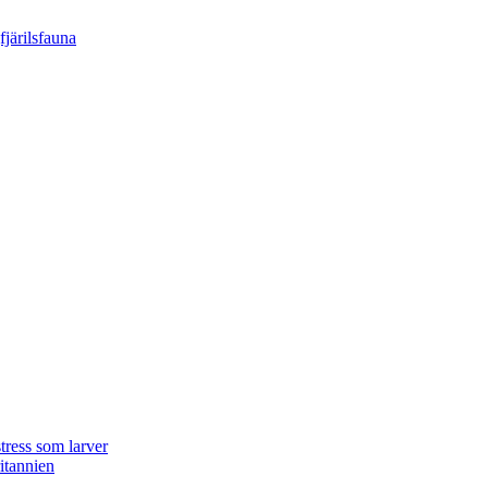
tress som larver
ritannien