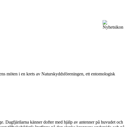
vårens möten i en krets av Naturskyddsföreningen, ett entomologisk
ge. Dagfjärilarna känner dofter med hjälp av antenner på huvudet och