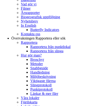
Vad gör vi
Filmer
Årsrapporter
Biogeografisk uppföljning
Nyhetsbrev
In English
Butterfly Indicators
Kontakta oss
Övervakningen
Rapportera eller sök
Rapportera
Rapportera från punktlokal
Rapportera från slinga
Hur gör man?
Broschyr
Metoder
Snabbguide
Handledning
Miljöbeskrivning
Viktigaste filerna
Slingprotokoll
Punktprotokoll
Länkar & mer filer
Våra lokaler
Fjärilskarta