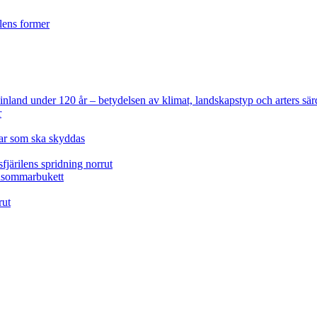
ilens former
 Finland under 120 år
– betydelsen av klimat, landskapstyp och arters sär
r
lar som ska skyddas
fjärilens spridning norrut
idsommarbukett
rut