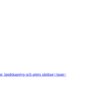
at, landskapstyp och arters särdrag</span>