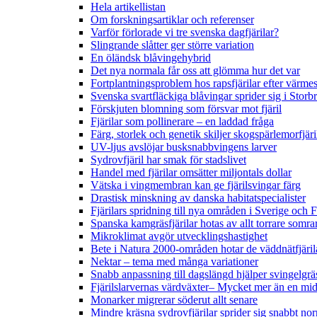
Hela artikellistan
Om forskningsartiklar och referenser
Varför förlorade vi tre svenska dagfjärilar?
Slingrande slåtter ger större variation
En öländsk blåvingehybrid
Det nya normala får oss att glömma hur det var
Fortplantningsproblem hos rapsfjärilar efter värmes
Svenska svartfläckiga blåvingar sprider sig i Storb
Förskjuten blomning som försvar mot fjäril
Fjärilar som pollinerare – en laddad fråga
Färg, storlek och genetik skiljer skogspärlemorfjär
UV-ljus avslöjar busksnabbvingens larver
Sydrovfjäril har smak för stadslivet
Handel med fjärilar omsätter miljontals dollar
Vätska i vingmembran kan ge fjärilsvingar färg
Drastisk minskning av danska habitatspecialister
Fjärilars spridning till nya områden i Sverige och
Spanska kamgräsfjärilar hotas av allt torrare somra
Mikroklimat avgör utvecklingshastighet
Bete i Natura 2000-områden hotar de väddnätfjäri
Nektar – tema med många variationer
Snabb anpassning till dagslängd hjälper svingelgräs
Fjärilslarvernas värdväxter– Mycket mer än en m
Monarker migrerar söderut allt senare
Mindre kräsna sydrovfjärilar sprider sig snabbt nor