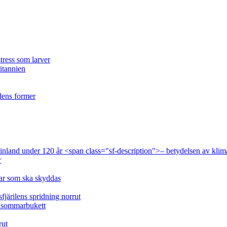
tress som larver
ritannien
ilens former
 Finland under 120 år <span class="sf-description">– betydelsen av klim
r
lar som ska skyddas
fjärilens spridning norrut
idsommarbukett
rut