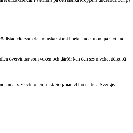
ret tillbakabildat!) återfinns på den slanka kroppens undersida och på
är rödlistad eftersom den minskar starkt i hela landet utom på Gotland.
ärilen övervintrar som vuxen och därför kan den ses mycket tidigt på
nd annat sav och rutten frukt. Sorgmantel finns i hela Sverige.