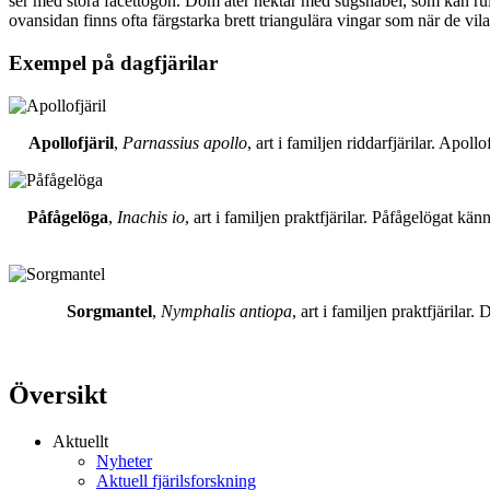
ser med stora facettögon. Dom äter nektar med sugsnabel, som kan rull
ovansidan finns ofta färgstarka brett triangulära vingar som när de vil
Exempel på dagfjärilar
Apollofjäril
,
Parnassius apollo
, art i familjen riddarfjärilar. Apol
Påfågelöga
,
Inachis io
, art i familjen praktfjärilar. Påfågelögat 
Sorgmantel
,
Nymphalis antiopa
, art i familjen praktfjärila
Översikt
Aktuellt
Nyheter
Aktuell fjärilsforskning