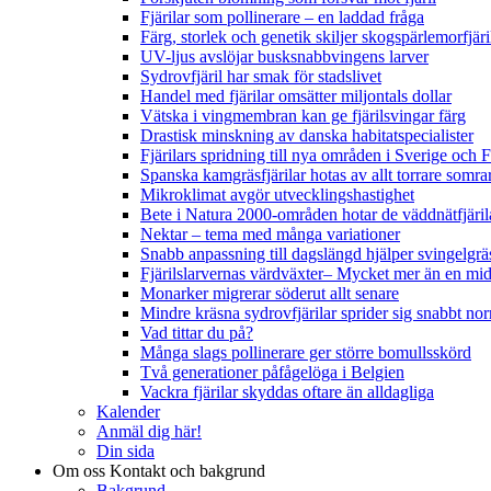
Fjärilar som pollinerare – en laddad fråga
Färg, storlek och genetik skiljer skogspärlemorfjär
UV-ljus avslöjar busksnabbvingens larver
Sydrovfjäril har smak för stadslivet
Handel med fjärilar omsätter miljontals dollar
Vätska i vingmembran kan ge fjärilsvingar färg
Drastisk minskning av danska habitatspecialister
Fjärilars spridning till nya områden i Sverige och
Spanska kamgräsfjärilar hotas av allt torrare somra
Mikroklimat avgör utvecklingshastighet
Bete i Natura 2000-områden hotar de väddnätfjäri
Nektar – tema med många variationer
Snabb anpassning till dagslängd hjälper svingelgräs
Fjärilslarvernas värdväxter– Mycket mer än en m
Monarker migrerar söderut allt senare
Mindre kräsna sydrovfjärilar sprider sig snabbt nor
Vad tittar du på?
Många slags pollinerare ger större bomullsskörd
Två generationer påfågelöga i Belgien
Vackra fjärilar skyddas oftare än alldagliga
Kalender
Anmäl dig här!
Din sida
Om oss
Kontakt och bakgrund
Bakgrund