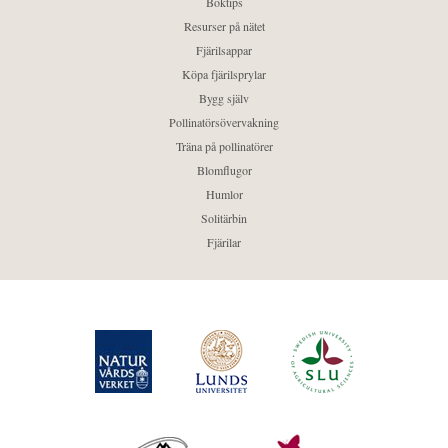
Boktips
Resurser på nätet
Fjärilsappar
Köpa fjärilsprylar
Bygg själv
Pollinatörsövervakning
Träna på pollinatörer
Blomflugor
Humlor
Solitärbin
Fjärilar