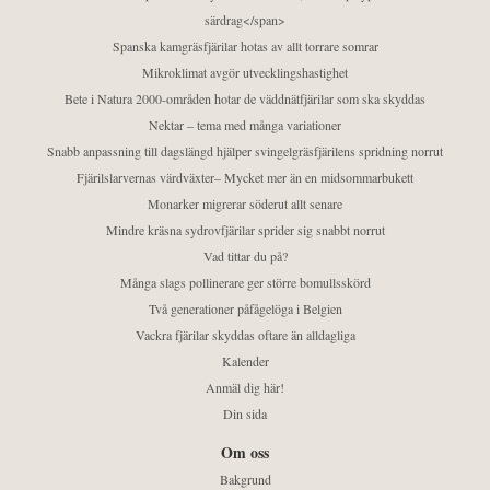
särdrag</span>
Spanska kamgräsfjärilar hotas av allt torrare somrar
Mikroklimat avgör utvecklingshastighet
Bete i Natura 2000-områden hotar de väddnätfjärilar som ska skyddas
Nektar – tema med många variationer
Snabb anpassning till dagslängd hjälper svingelgräsfjärilens spridning norrut
Fjärilslarvernas värdväxter– Mycket mer än en midsommarbukett
Monarker migrerar söderut allt senare
Mindre kräsna sydrovfjärilar sprider sig snabbt norrut
Vad tittar du på?
Många slags pollinerare ger större bomullsskörd
Två generationer påfågelöga i Belgien
Vackra fjärilar skyddas oftare än alldagliga
Kalender
Anmäl dig här!
Din sida
Om oss
Bakgrund