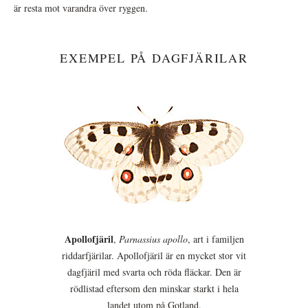
är resta mot varandra över ryggen.
EXEMPEL PÅ DAGFJÄRILAR
Apollofjäril
,
Parnassius apollo
, art i familjen
riddarfjärilar. Apollofjäril är en mycket stor vit
dagfjäril med svarta och röda fläckar. Den är
rödlistad eftersom den minskar starkt i hela
landet utom på Gotland.