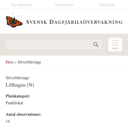
Hoppa till huvudinnehåll
BLI MEDLEM
IN ENGLISH
LOGGA IN
Sökformulär
Hem
» Silverblåvinge
Silverblåvinge
Lillhagen (N)
Platskategori:
Punktlokal
Antal observationer:
14