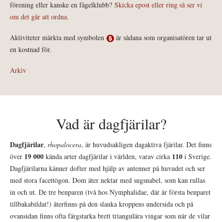
förening eller kanske en fågelklubb?
Skicka epost eller ring så ser vi
om det går att ordna.
Aktiviteter märkta med symbolen
är sådana som organisatören tar ut
en kostnad för.
Arkiv
Vad är dagfjärilar?
Dagfjärilar
,
rhopalocera
, är huvudsakligen dagaktiva fjärilar. Det finns
19 000
110
över
kända arter dagfjärilar i världen, varav cirka
i Sverige.
Dagfjärilarna känner dofter med hjälp av antenner på huvudet och ser
med stora facettögon. Dom äter nektar med sugsnabel, som kan rullas
in och ut. De tre benparen (två hos Nymphalidae, där är första benparet
tillbakabildat!) återfinns på den slanka kroppens undersida och på
ovansidan finns ofta färgstarka brett triangulära vingar som när de vilar