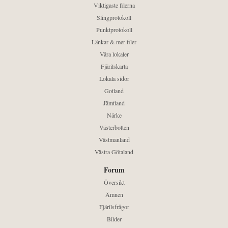
Viktigaste filerna
Slingprotokoll
Punktprotokoll
Länkar & mer filer
Våra lokaler
Fjärilskarta
Lokala sidor
Gotland
Jämtland
Närke
Västerbotten
Västmanland
Västra Götaland
Forum
Översikt
Ämnen
Fjärilsfrågor
Bilder