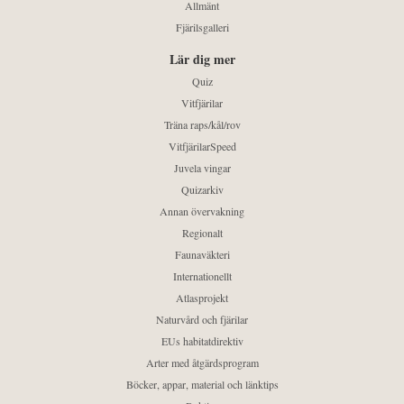
Allmänt
Fjärilsgalleri
Lär dig mer
Quiz
Vitfjärilar
Träna raps/kål/rov
VitfjärilarSpeed
Juvela vingar
Quizarkiv
Annan övervakning
Regionalt
Faunaväkteri
Internationellt
Atlasprojekt
Naturvård och fjärilar
EUs habitatdirektiv
Arter med åtgärdsprogram
Böcker, appar, material och länktips