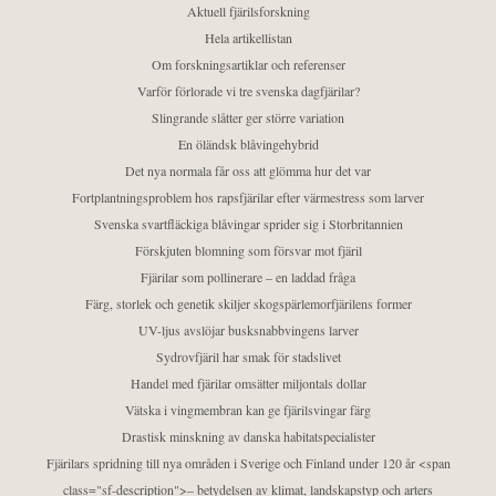
Aktuell fjärilsforskning
Hela artikellistan
Om forskningsartiklar och referenser
Varför förlorade vi tre svenska dagfjärilar?
Slingrande slåtter ger större variation
En öländsk blåvingehybrid
Det nya normala får oss att glömma hur det var
Fortplantningsproblem hos rapsfjärilar efter värmestress som larver
Svenska svartfläckiga blåvingar sprider sig i Storbritannien
Förskjuten blomning som försvar mot fjäril
Fjärilar som pollinerare – en laddad fråga
Färg, storlek och genetik skiljer skogspärlemorfjärilens former
UV-ljus avslöjar busksnabbvingens larver
Sydrovfjäril har smak för stadslivet
Handel med fjärilar omsätter miljontals dollar
Vätska i vingmembran kan ge fjärilsvingar färg
Drastisk minskning av danska habitatspecialister
Fjärilars spridning till nya områden i Sverige och Finland under 120 år <span
class="sf-description">– betydelsen av klimat, landskapstyp och arters