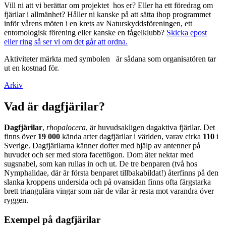
Vill ni att vi berättar om projektet hos er? Eller ha ett föredrag om
fjärilar i allmänhet? Håller ni kanske på att sätta ihop programmet
inför vårens möten i en krets av Naturskyddsföreningen, ett
entomologisk förening eller kanske en fågelklubb?
Skicka epost
eller ring så ser vi om det går att ordna.
Aktiviteter märkta med symbolen
är sådana som organisatören tar
ut en kostnad för.
Arkiv
Vad är dagfjärilar?
Dagfjärilar
,
rhopalocera
, är huvudsakligen dagaktiva fjärilar. Det
finns över
19 000
kända arter dagfjärilar i världen, varav cirka
110
i
Sverige. Dagfjärilarna känner dofter med hjälp av antenner på
huvudet och ser med stora facettögon. Dom äter nektar med
sugsnabel, som kan rullas in och ut. De tre benparen (två hos
Nymphalidae, där är första benparet tillbakabildat!) återfinns på den
slanka kroppens undersida och på ovansidan finns ofta färgstarka
brett triangulära vingar som när de vilar är resta mot varandra över
ryggen.
Exempel på dagfjärilar