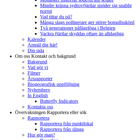
Mindre kräsna sydrovfjärilar sprider sig snabbt
norrut
Vad tittar du på?
Många slags pollinerare ger större bomullsskörd
Två generationer påfågelöga i Belgien
Vackra fjärilar skyddas oftare än alldagliga
Kalender
Anmäl dig här!
Din sida
Om oss
Kontakt och bakgrund
Bakgrund
Vad gör vi
Filmer
Årsrapporter
Biogeografisk uppföljning
Nyhetsbrev
In English
Butterfly Indicators
Kontakta oss
Övervakningen
Rapportera eller sök
Rapportera
Rapportera från punktlokal
Rapportera från slinga
Hur gör man?