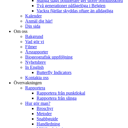
Många slags pollinerare ger större bomullsskörd
Två generationer påfågelöga i Belgien
Vackra fjärilar skyddas oftare än alldagliga
Kalender
Anmäl dig här!
Din sida
Om oss
Bakgrund
Vad gör vi
Filmer
Årsrapporter
Biogeografisk uppföljning
Nyhetsbrev
In English
Butterfly Indicators
Kontakta oss
Övervakningen
Rapportera
Rapportera från punktlokal
Rapportera från slinga
Hur gör man?
Broschyr
Metoder
Snabbguide
Handledning