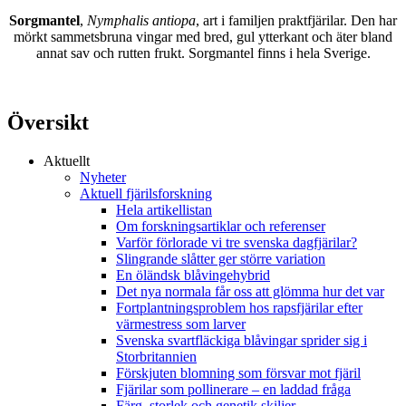
Sorgmantel
,
Nymphalis antiopa
, art i familjen praktfjärilar. Den har
mörkt sammetsbruna vingar med bred, gul ytterkant och äter bland
annat sav och rutten frukt. Sorgmantel finns i hela Sverige.
Översikt
Aktuellt
Nyheter
Aktuell fjärilsforskning
Hela artikellistan
Om forskningsartiklar och referenser
Varför förlorade vi tre svenska dagfjärilar?
Slingrande slåtter ger större variation
En öländsk blåvingehybrid
Det nya normala får oss att glömma hur det var
Fortplantningsproblem hos rapsfjärilar efter
värmestress som larver
Svenska svartfläckiga blåvingar sprider sig i
Storbritannien
Förskjuten blomning som försvar mot fjäril
Fjärilar som pollinerare – en laddad fråga
Färg, storlek och genetik skiljer