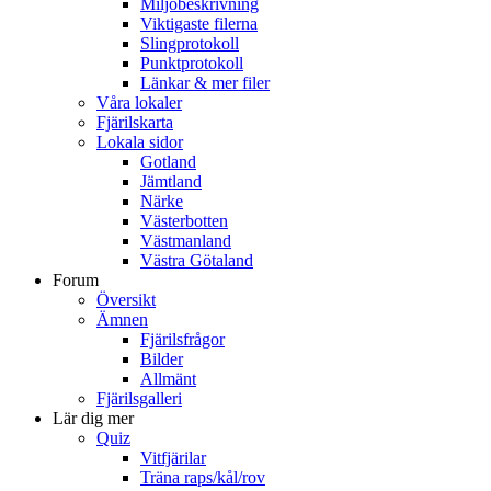
Miljöbeskrivning
Viktigaste filerna
Slingprotokoll
Punktprotokoll
Länkar & mer filer
Våra lokaler
Fjärilskarta
Lokala sidor
Gotland
Jämtland
Närke
Västerbotten
Västmanland
Västra Götaland
Forum
Översikt
Ämnen
Fjärilsfrågor
Bilder
Allmänt
Fjärilsgalleri
Lär dig mer
Quiz
Vitfjärilar
Träna raps/kål/rov