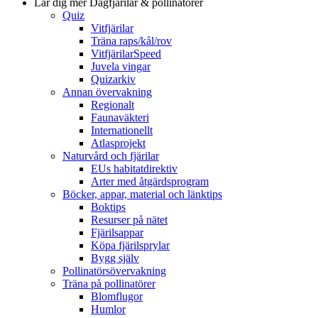
Lär dig mer
Dagfjärilar & pollinatörer
Quiz
Vitfjärilar
Träna raps/kål/rov
VitfjärilarSpeed
Juvela vingar
Quizarkiv
Annan övervakning
Regionalt
Faunaväkteri
Internationellt
Atlasprojekt
Naturvård och fjärilar
EUs habitatdirektiv
Arter med åtgärdsprogram
Böcker, appar, material och länktips
Boktips
Resurser på nätet
Fjärilsappar
Köpa fjärilsprylar
Bygg själv
Pollinatörsövervakning
Träna på pollinatörer
Blomflugor
Humlor