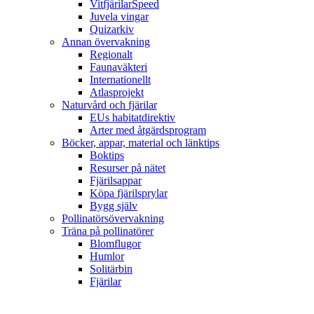
VitfjärilarSpeed
Juvela vingar
Quizarkiv
Annan övervakning
Regionalt
Faunaväkteri
Internationellt
Atlasprojekt
Naturvård och fjärilar
EUs habitatdirektiv
Arter med åtgärdsprogram
Böcker, appar, material och länktips
Boktips
Resurser på nätet
Fjärilsappar
Köpa fjärilsprylar
Bygg själv
Pollinatörsövervakning
Träna på pollinatörer
Blomflugor
Humlor
Solitärbin
Fjärilar