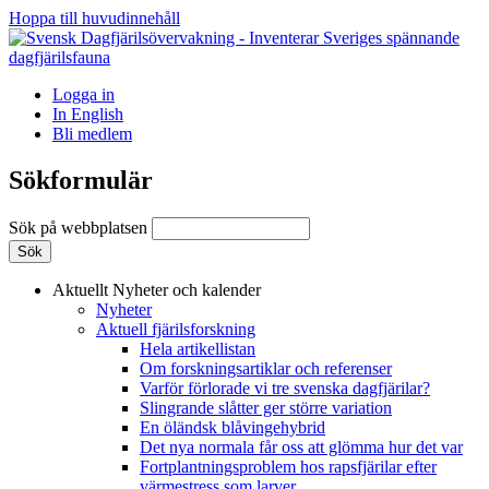
Hoppa till huvudinnehåll
Logga in
In English
Bli medlem
Sökformulär
Sök på webbplatsen
Aktuellt
Nyheter och kalender
Nyheter
Aktuell fjärilsforskning
Hela artikellistan
Om forskningsartiklar och referenser
Varför förlorade vi tre svenska dagfjärilar?
Slingrande slåtter ger större variation
En öländsk blåvingehybrid
Det nya normala får oss att glömma hur det var
Fortplantningsproblem hos rapsfjärilar efter
värmestress som larver