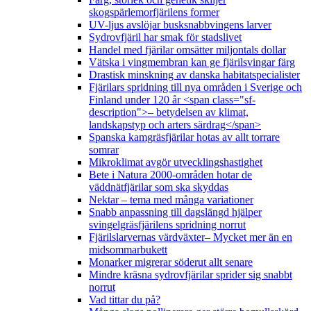
skogspärlemorfjärilens former
UV-ljus avslöjar busksnabbvingens larver
Sydrovfjäril har smak för stadslivet
Handel med fjärilar omsätter miljontals dollar
Vätska i vingmembran kan ge fjärilsvingar färg
Drastisk minskning av danska habitatspecialister
Fjärilars spridning till nya områden i Sverige och
Finland under 120 år <span class="sf-
description">– betydelsen av klimat,
landskapstyp och arters särdrag</span>
Spanska kamgräsfjärilar hotas av allt torrare
somrar
Mikroklimat avgör utvecklingshastighet
Bete i Natura 2000-områden hotar de
väddnätfjärilar som ska skyddas
Nektar – tema med många variationer
Snabb anpassning till dagslängd hjälper
svingelgräsfjärilens spridning norrut
Fjärilslarvernas värdväxter– Mycket mer än en
midsommarbukett
Monarker migrerar söderut allt senare
Mindre kräsna sydrovfjärilar sprider sig snabbt
norrut
Vad tittar du på?