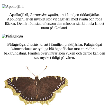
Apollofjäril
,
Parnassius apollo
, art i familjen riddarfjärilar.
Apollofjäril är en mycket stor vit dagfjäril med svarta och röda
fläckar. Den är rödlistad eftersom den minskar starkt i hela landet
utom på Gotland.
Påfågelöga
,
Inachis io
, art i familjen praktfjärilar. Påfågelögat
kännetecknas av tydliga blå ögonfläckar mot en rödbrun
bakgrundsfärg. Fjärilen övervintrar som vuxen och därför kan den
ses mycket tidigt på våren.