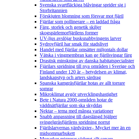
Svenska svartfläckiga blåvingar sprider sig i
Storbritannien
Förskjuten blomning som försvar mot fjäril
Fjärilar som pollinerare – en laddad fråga
Färg, storlek och genetik skiljer
skogspärlemorfjärilens former
UV-ljus avslöjar busksnabbvingens larver
Sydrovfjäril har smak för stadslivet
Handel med fjärilar omsätter miljontals dollar
Vätska i vingmembran kan ge fjärilsvingar färg
Drastisk minskning av danska habitatspecialister
Fjärilars spridning till nya områden i Sverige och
Finland under 120 år
– betydelsen av klimat,
landskapstyp och arters särdrag
Spanska kamgräsfjärilar hotas av allt torrare
somrar
Mikroklimat avgör utvecklingshastighet
Bete i Natura 2000-områden hotar de
väddnätfjärilar som ska skyddas
Nektar – tema med många variationer
Snabb anpassning till dagslängd hjälper
svingelgräsfjärilens spridning norrut
Fjärilslarvernas värdväxter– Mycket mer än en
midsommarbukett
Monarker migrerar söderut allt senare