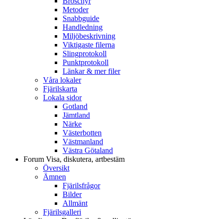
Broschyr
Metoder
Snabbguide
Handledning
Miljöbeskrivning
Viktigaste filerna
Slingprotokoll
Punktprotokoll
Länkar & mer filer
Våra lokaler
Fjärilskarta
Lokala sidor
Gotland
Jämtland
Närke
Västerbotten
Västmanland
Västra Götaland
Forum
Visa, diskutera, artbestäm
Översikt
Ämnen
Fjärilsfrågor
Bilder
Allmänt
Fjärilsgalleri