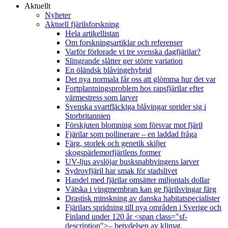
Aktuellt
Nyheter
Aktuell fjärilsforskning
Hela artikellistan
Om forskningsartiklar och referenser
Varför förlorade vi tre svenska dagfjärilar?
Slingrande slåtter ger större variation
En öländsk blåvingehybrid
Det nya normala får oss att glömma hur det var
Fortplantningsproblem hos rapsfjärilar efter
värmestress som larver
Svenska svartfläckiga blåvingar sprider sig i
Storbritannien
Förskjuten blomning som försvar mot fjäril
Fjärilar som pollinerare – en laddad fråga
Färg, storlek och genetik skiljer
skogspärlemorfjärilens former
UV-ljus avslöjar busksnabbvingens larver
Sydrovfjäril har smak för stadslivet
Handel med fjärilar omsätter miljontals dollar
Vätska i vingmembran kan ge fjärilsvingar färg
Drastisk minskning av danska habitatspecialister
Fjärilars spridning till nya områden i Sverige och
Finland under 120 år <span class="sf-
description">– betydelsen av klimat,