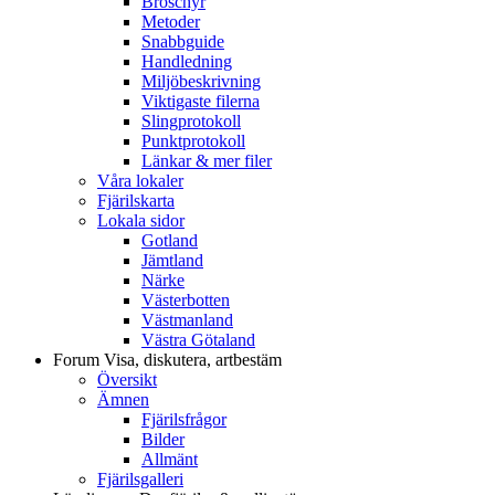
Broschyr
Metoder
Snabbguide
Handledning
Miljöbeskrivning
Viktigaste filerna
Slingprotokoll
Punktprotokoll
Länkar & mer filer
Våra lokaler
Fjärilskarta
Lokala sidor
Gotland
Jämtland
Närke
Västerbotten
Västmanland
Västra Götaland
Forum
Visa, diskutera, artbestäm
Översikt
Ämnen
Fjärilsfrågor
Bilder
Allmänt
Fjärilsgalleri