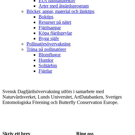
EUs habitatdirektiv
Arter med åtgärdsprogram
Böcker, appar, material och länktips
Boktips
Resurser på nätet
Fjärilsappar
Köpa fjärilsprylar
Bygg själv
Pollinatörsövervakning
Träna på pollinatörer
Blomflugor
Humlor
Solitärbin
Fjärilar
Svensk Dagfjärilsövervakning utförs i samarbete med
Naturvårdsverket, Lunds Universitet, ArtDatabanken, Sveriges
Entomologiska Förening och Butterfly Conservation Europe.
Skriv ett brev
Ring oss