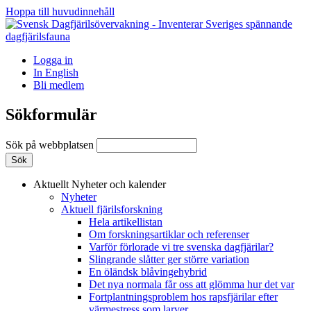
Hoppa till huvudinnehåll
Logga in
In English
Bli medlem
Sökformulär
Sök på webbplatsen
Aktuellt
Nyheter och kalender
Nyheter
Aktuell fjärilsforskning
Hela artikellistan
Om forskningsartiklar och referenser
Varför förlorade vi tre svenska dagfjärilar?
Slingrande slåtter ger större variation
En öländsk blåvingehybrid
Det nya normala får oss att glömma hur det var
Fortplantningsproblem hos rapsfjärilar efter
värmestress som larver