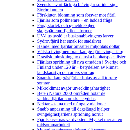
Svenska svartfläckiga blåvingar sprider sig i
Storbritannien
Förskjuten blomning som försvar mot fjäril
Fjärilar som pollinerare – en laddad fråga
Färg, storlek och genetik skiljer
skogspärlemorfjärilens former
UV-ljus avslöjar busksnabbvingens larver
Sydrovfjäril har smak för stadslivet
Handel med fjärilar omsätter miljontals dollar
Vätska i vingmembran kan ge fjärilsvingar färg
Drastisk minskning av danska habitatspecialister
Fjärilars spridning till nya områden i Sverige och
Finland under 120 år
– betydelsen av klimat,
landskapstyp och arters särdrag
Spanska kamgräsfjärilar hotas av allt torrare
somrar
Mikroklimat avgör utvecklingshastighet
Bete i Natura 2000-områden hotar de
väddnätfjärilar som ska skyddas
Nektar – tema med många variationer
Snabb anpassning till dagslängd hjälper
svingelgräsfjärilens spridning norrut
Fjärilslarvernas värdväxter– Mycket mer än en
midsommarbukett
Monarker migrerar söderut allt senare