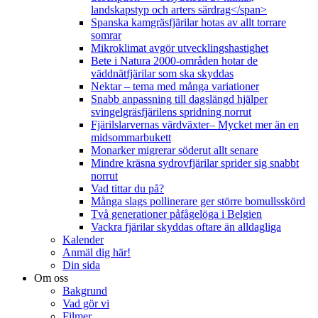
landskapstyp och arters särdrag</span>
Spanska kamgräsfjärilar hotas av allt torrare
somrar
Mikroklimat avgör utvecklingshastighet
Bete i Natura 2000-områden hotar de
väddnätfjärilar som ska skyddas
Nektar – tema med många variationer
Snabb anpassning till dagslängd hjälper
svingelgräsfjärilens spridning norrut
Fjärilslarvernas värdväxter– Mycket mer än en
midsommarbukett
Monarker migrerar söderut allt senare
Mindre kräsna sydrovfjärilar sprider sig snabbt
norrut
Vad tittar du på?
Många slags pollinerare ger större bomullsskörd
Två generationer påfågelöga i Belgien
Vackra fjärilar skyddas oftare än alldagliga
Kalender
Anmäl dig här!
Din sida
Om oss
Bakgrund
Vad gör vi
Filmer