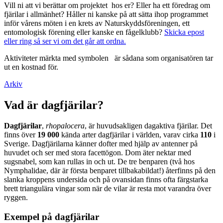
Vill ni att vi berättar om projektet hos er? Eller ha ett föredrag om
fjärilar i allmänhet? Håller ni kanske på att sätta ihop programmet
inför vårens möten i en krets av Naturskyddsföreningen, ett
entomologisk förening eller kanske en fågelklubb?
Skicka epost
eller ring så ser vi om det går att ordna.
Aktiviteter märkta med symbolen
är sådana som organisatören tar
ut en kostnad för.
Arkiv
Vad är dagfjärilar?
Dagfjärilar
,
rhopalocera
, är huvudsakligen dagaktiva fjärilar. Det
finns över
19 000
kända arter dagfjärilar i världen, varav cirka
110
i
Sverige. Dagfjärilarna känner dofter med hjälp av antenner på
huvudet och ser med stora facettögon. Dom äter nektar med
sugsnabel, som kan rullas in och ut. De tre benparen (två hos
Nymphalidae, där är första benparet tillbakabildat!) återfinns på den
slanka kroppens undersida och på ovansidan finns ofta färgstarka
brett triangulära vingar som när de vilar är resta mot varandra över
ryggen.
Exempel på dagfjärilar