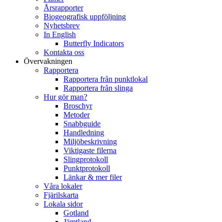
Årsrapporter
Biogeografisk uppföljning
Nyhetsbrev
In English
Butterfly Indicators
Kontakta oss
Övervakningen
Rapportera
Rapportera från punktlokal
Rapportera från slinga
Hur gör man?
Broschyr
Metoder
Snabbguide
Handledning
Miljöbeskrivning
Viktigaste filerna
Slingprotokoll
Punktprotokoll
Länkar & mer filer
Våra lokaler
Fjärilskarta
Lokala sidor
Gotland
Jämtland