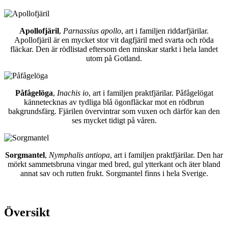
Apollofjäril
,
Parnassius apollo
, art i familjen riddarfjärilar.
Apollofjäril är en mycket stor vit dagfjäril med svarta och röda
fläckar. Den är rödlistad eftersom den minskar starkt i hela landet
utom på Gotland.
Påfågelöga
,
Inachis io
, art i familjen praktfjärilar. Påfågelögat
kännetecknas av tydliga blå ögonfläckar mot en rödbrun
bakgrundsfärg. Fjärilen övervintrar som vuxen och därför kan den
ses mycket tidigt på våren.
Sorgmantel
,
Nymphalis antiopa
, art i familjen praktfjärilar. Den har
mörkt sammetsbruna vingar med bred, gul ytterkant och äter bland
annat sav och rutten frukt. Sorgmantel finns i hela Sverige.
Översikt