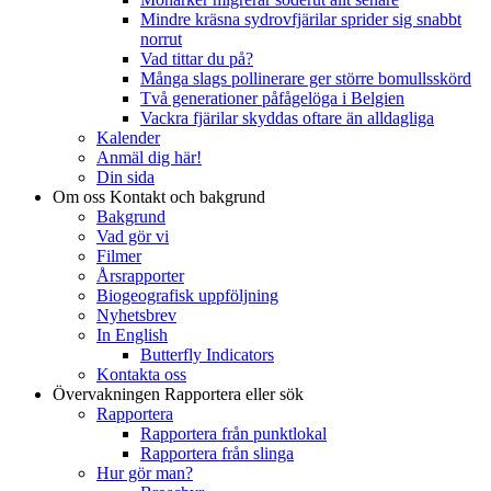
Mindre kräsna sydrovfjärilar sprider sig snabbt
norrut
Vad tittar du på?
Många slags pollinerare ger större bomullsskörd
Två generationer påfågelöga i Belgien
Vackra fjärilar skyddas oftare än alldagliga
Kalender
Anmäl dig här!
Din sida
Om oss
Kontakt och bakgrund
Bakgrund
Vad gör vi
Filmer
Årsrapporter
Biogeografisk uppföljning
Nyhetsbrev
In English
Butterfly Indicators
Kontakta oss
Övervakningen
Rapportera eller sök
Rapportera
Rapportera från punktlokal
Rapportera från slinga
Hur gör man?