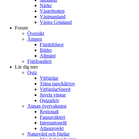
Närke
Västerbotten
Västmanland
Västra Götaland
Forum
Översikt
Ämnen
Fjärilsfrågor
Bilder
Allmänt
Fjärilsgalleri
Lär dig mer
Quiz
Vitfjärilar
Träna raps/kål/rov
VitfjärilarSpeed
Juvela vingar
Quizarkiv
Annan övervakning
Regionalt
Faunaväkteri
Internationellt
Atlasprojekt
Naturvård och fjärilar