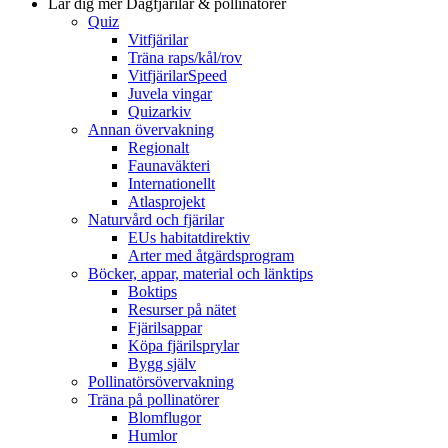
Lär dig mer
Dagfjärilar & pollinatörer
Quiz
Vitfjärilar
Träna raps/kål/rov
VitfjärilarSpeed
Juvela vingar
Quizarkiv
Annan övervakning
Regionalt
Faunaväkteri
Internationellt
Atlasprojekt
Naturvård och fjärilar
EUs habitatdirektiv
Arter med åtgärdsprogram
Böcker, appar, material och länktips
Boktips
Resurser på nätet
Fjärilsappar
Köpa fjärilsprylar
Bygg själv
Pollinatörsövervakning
Träna på pollinatörer
Blomflugor
Humlor