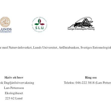
te med Naturvårdsverket, Lunds Universitet, ArtDatabanken, Sveriges Entomologis
Skriv ett brev
Ring oss
sk Dagfjärilsövervakning
Telefon: 046-222 3818 (Lars Petter
Lars Pettersson
Ekologihuset
223 62 Lund