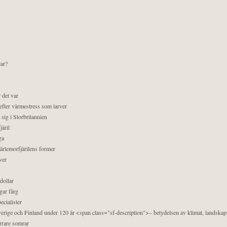
lar?
 det var
efter värmestress som larver
sig i Storbritannien
äril
ga
pärlemorfjärilens former
ver
dollar
gar färg
ecialister
 Sverige och Finland under 120 år <span class="sf-description">– betydelsen av klimat, landska
orrare somrar