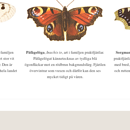
Påfågelöga
Sorgman
 i familjen
,
Inachis io
, art i familjen praktfjärilar.
t stor vit
Påfågelögat kännetecknas av tydliga blå
praktfjäri
r. Den är
ögonfläckar mot en rödbrun bakgrundsfärg. Fjärilen
med bred,
 hela landet
övervintrar som vuxen och därför kan den ses
och rutten
mycket tidigt på våren.