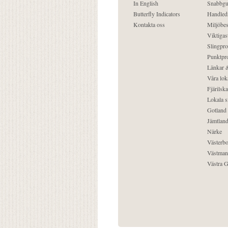
In English
Snabbgu
Butterfly Indicators
Handled
Kontakta oss
Miljöbes
Viktigast
Slingpro
Punktpro
Länkar &
Våra lok
Fjärilska
Lokala s
Gotland
Jämtlan
Närke
Västerbo
Västman
Västra G