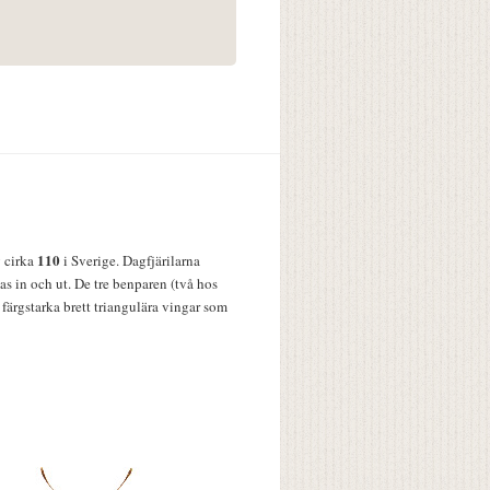
110
v cirka
i Sverige. Dagfjärilarna
s in och ut. De tre benparen (två hos
färgstarka brett triangulära vingar som