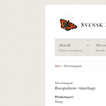
Hoppa till huvudinnehåll
Aktuellt
Om os
Nyheter och kalender
Kontakt 
Hem
» Silversmygare
Silversmygare
Russparkens vinterhage
Platskategori:
Slinga