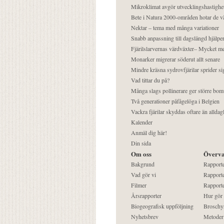
Mikroklimat avgör utvecklingshastighe
Bete i Natura 2000-områden hotar de v
Nektar – tema med många variationer
Snabb anpassning till dagslängd hjälper
Fjärilslarvernas värdväxter– Mycket 
Monarker migrerar söderut allt senare
Mindre kräsna sydrovfjärilar sprider si
Vad tittar du på?
Många slags pollinerare ger större bom
Två generationer påfågelöga i Belgien
Vackra fjärilar skyddas oftare än alldag
Kalender
Anmäl dig här!
Din sida
Om oss
Överva
Bakgrund
Rapport
Vad gör vi
Rapporte
Filmer
Rapporte
Årsrapporter
Hur gör
Biogeografisk uppföljning
Broschy
Nyhetsbrev
Metoder