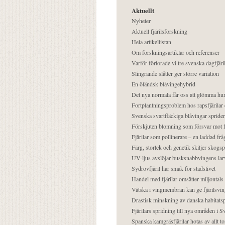
Aktuellt
Nyheter
Aktuell fjärilsforskning
Hela artikellistan
Om forskningsartiklar och referenser
Varför förlorade vi tre svenska dagfjäri
Slingrande slåtter ger större variation
En öländsk blåvingehybrid
Det nya normala får oss att glömma hur
Fortplantningsproblem hos rapsfjärilar 
Svenska svartfläckiga blåvingar sprider 
Förskjuten blomning som försvar mot fj
Fjärilar som pollinerare – en laddad frå
Färg, storlek och genetik skiljer skogs
UV-ljus avslöjar busksnabbvingens lar
Sydrovfjäril har smak för stadslivet
Handel med fjärilar omsätter miljontals 
Vätska i vingmembran kan ge fjärilsvin
Drastisk minskning av danska habitatsp
Fjärilars spridning till nya områden i
Spanska kamgräsfjärilar hotas av allt t