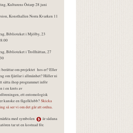
ring, Kulturens Östarp 28 juni
rsion, Konsthallen Norra Kvarken 11
rag, Biblioteket i Mjölby, 23
18:00
rag, Biblioteket i Trollhättan, 27
:30
vi berättar om projektet hos er? Eller
rag om fjärilar i allmänhet? Håller ni
tt sätta ihop programmet inför
n i en krets av
föreningen, ett entomologisk
ler kanske en fågelklubb?
Skicka
ring så ser vi om det går att ordna.
r märkta med symbolen
är sådana
tören tar ut en kostnad för.