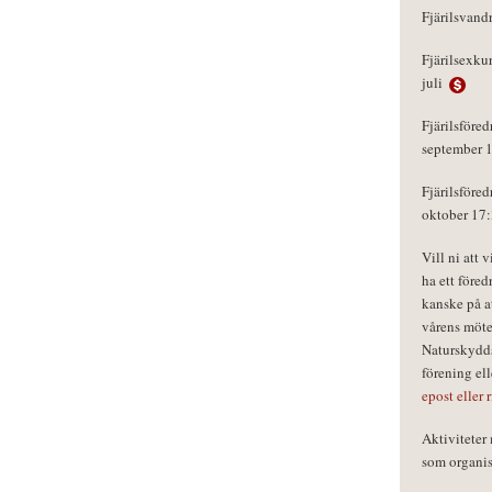
Fjärilsvand
Fjärilsexku
juli
Fjärilsföred
september 
Fjärilsföred
oktober 17
Vill ni att 
ha ett föred
kanske på a
vårens möte
Naturskydds
förening el
epost eller 
Aktivitete
som organisa