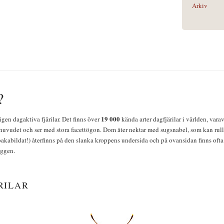
Arkiv
?
19 000
igen dagaktiva fjärilar. Det finns över
kända arter dagfjärilar i världen, vara
huvudet och ser med stora facettögon. Dom äter nektar med sugsnabel, som kan rulla
bakabildat!) återfinns på den slanka kroppens undersida och på ovansidan finns ofta 
yggen.
RILAR