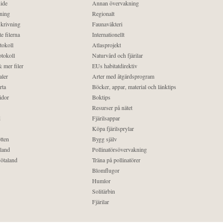
ide
Annan övervakning
ning
Regionalt
krivning
Faunaväkteri
e filerna
Internationellt
tokoll
Atlasprojekt
tokoll
Naturvård och fjärilar
 mer filer
EUs habitatdirektiv
aler
Arter med åtgärdsprogram
rta
Böcker, appar, material och länktips
idor
Boktips
Resurser på nätet
d
Fjärilsappar
Köpa fjärilsprylar
tten
Bygg själv
land
Pollinatörsövervakning
ötaland
Träna på pollinatörer
Blomflugor
Humlor
Solitärbin
Fjärilar