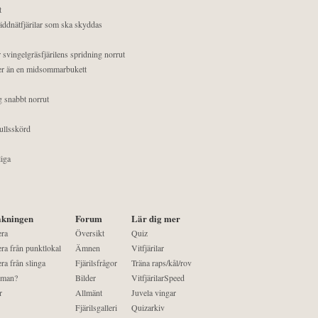
t
äddnätfjärilar som ska skyddas
 svingelgräsfjärilens spridning norrut
mer än en midsommarbukett
g snabbt norrut
ullsskörd
liga
kningen
Forum
Lär dig mer
era
Översikt
Quiz
ra från punktlokal
Ämnen
Vitfjärilar
ra från slinga
Fjärilsfrågor
Träna raps/kål/rov
 man?
Bilder
VitfjärilarSpeed
r
Allmänt
Juvela vingar
Fjärilsgalleri
Quizarkiv