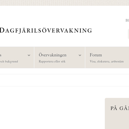
B
Sök
s
Övervakningen
Forum
och bakgrund
Rapportera eller sök
Visa, diskutera, artbestäm
PÅ G