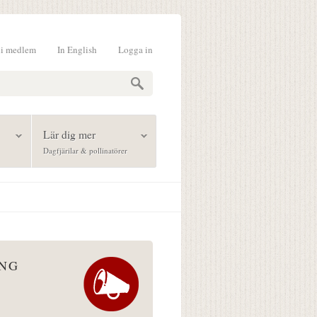
li medlem
In English
Logga in
formulär
Lär dig mer
Dagfjärilar & pollinatörer
ÅNG