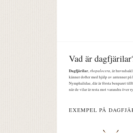
Vad är dagfjärilar
Dagfjärilar
,
rhopalocera
, är huvudsakl
känner dofter med hjälp av antenner på 
Nymphalidae, där är första benparet till
när de vilar är resta mot varandra över r
EXEMPEL PÅ DAGFJÄ