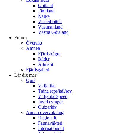
Lokala sidor
Gotland
Jämtland
Närke
Västerbotten
Västmanland
Västra Götaland
Forum
Översikt
Ämnen
Fjärilsfrågor
Bilder
Allmänt
Fjärilsgalleri
Lär dig mer
Quiz
Vitfjärilar
Träna raps/kål/rov
VitfjärilarSpeed
Juvela vingar
Quizarkiv
Annan övervakning
Regionalt
Faunaväkteri
Internationellt