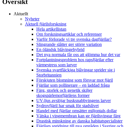
Översikt
Aktuellt
Nyheter
Aktuell fjärilsforskning
Hela artikellistan
Om forskningsartiklar och referenser
Varför förlorade vi tre svenska dagfjärilar?
Slingrande slåtter ger större variation
En öländsk blåvingehybrid
Det nya normala får oss att glömma hur det var
Fortplantningsproblem hos rapsfjärilar efter
värmestress som larver
Svenska svartfläckiga blåvingar sprider sig i
Storbritannien
Förskjuten blomning som försvar mot fjäril
Fjärilar som pollinerare – en laddad fråga
Färg, storlek och genetik skiljer
skogspärlemorfjärilens former
UV-ljus avslöjar busksnabbvingens larver
Sydrovfjäril har smak för stadslivet
Handel med fjärilar omsätter miljontals dollar
Vätska i vingmembran kan ge fjärilsvingar färg
Drastisk minskning av danska habitatspecialister
Fjärilars spridning till nya områden i Sverige och