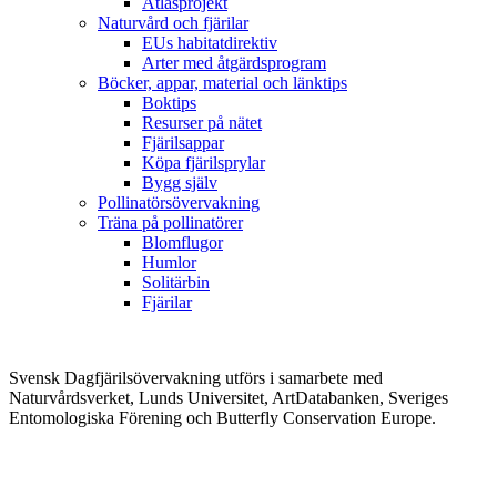
Atlasprojekt
Naturvård och fjärilar
EUs habitatdirektiv
Arter med åtgärdsprogram
Böcker, appar, material och länktips
Boktips
Resurser på nätet
Fjärilsappar
Köpa fjärilsprylar
Bygg själv
Pollinatörsövervakning
Träna på pollinatörer
Blomflugor
Humlor
Solitärbin
Fjärilar
Svensk Dagfjärilsövervakning utförs i samarbete med
Naturvårdsverket, Lunds Universitet, ArtDatabanken, Sveriges
Entomologiska Förening och Butterfly Conservation Europe.