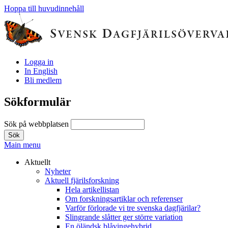
Hoppa till huvudinnehåll
Logga in
In English
Bli medlem
Sökformulär
Sök på webbplatsen
Main menu
Aktuellt
Nyheter
Aktuell fjärilsforskning
Hela artikellistan
Om forskningsartiklar och referenser
Varför förlorade vi tre svenska dagfjärilar?
Slingrande slåtter ger större variation
En öländsk blåvingehybrid