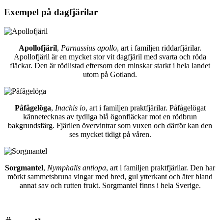
Exempel på dagfjärilar
Apollofjäril
,
Parnassius apollo
, art i familjen riddarfjärilar.
Apollofjäril är en mycket stor vit dagfjäril med svarta och röda
fläckar. Den är rödlistad eftersom den minskar starkt i hela landet
utom på Gotland.
Påfågelöga
,
Inachis io
, art i familjen praktfjärilar. Påfågelögat
kännetecknas av tydliga blå ögonfläckar mot en rödbrun
bakgrundsfärg. Fjärilen övervintrar som vuxen och därför kan den
ses mycket tidigt på våren.
Sorgmantel
,
Nymphalis antiopa
, art i familjen praktfjärilar. Den har
mörkt sammetsbruna vingar med bred, gul ytterkant och äter bland
annat sav och rutten frukt. Sorgmantel finns i hela Sverige.