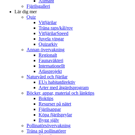
Allmänt
Fjärilsgalleri
Lär dig mer
Quiz
Vitfjärilar
Träna raps/kål/rov
VitfjärilarSpeed
Juvela vingar
Quizarkiv
Annan övervakning
Regionalt
Faunaväkteri
Internationellt
Atlasprojekt
Naturvård och fjärilar
EUs habitatdirektiv
Arter med åtgärdsprogram
Böcker, appar, material och länktips
Boktips
Resurser på nätet
Fjärilsappar
Köpa fjärilsprylar
Bygg själv
Pollinatörsövervakning
Träna på pollinatörer