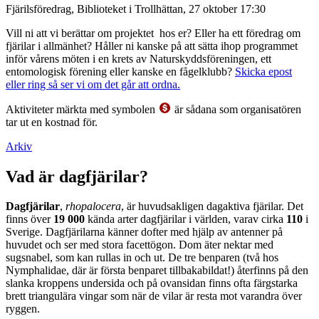
Fjärilsföredrag, Biblioteket i Trollhättan, 27 oktober 17:30
Vill ni att vi berättar om projektet hos er? Eller ha ett föredrag om
fjärilar i allmänhet? Håller ni kanske på att sätta ihop programmet
inför vårens möten i en krets av Naturskyddsföreningen, ett
entomologisk förening eller kanske en fågelklubb?
Skicka epost
eller ring så ser vi om det går att ordna.
Aktiviteter märkta med symbolen
är sådana som organisatören
tar ut en kostnad för.
Arkiv
Vad är dagfjärilar?
Dagfjärilar
,
rhopalocera
, är huvudsakligen dagaktiva fjärilar. Det
finns över
19 000
kända arter dagfjärilar i världen, varav cirka
110
i
Sverige. Dagfjärilarna känner dofter med hjälp av antenner på
huvudet och ser med stora facettögon. Dom äter nektar med
sugsnabel, som kan rullas in och ut. De tre benparen (två hos
Nymphalidae, där är första benparet tillbakabildat!) återfinns på den
slanka kroppens undersida och på ovansidan finns ofta färgstarka
brett triangulära vingar som när de vilar är resta mot varandra över
ryggen.