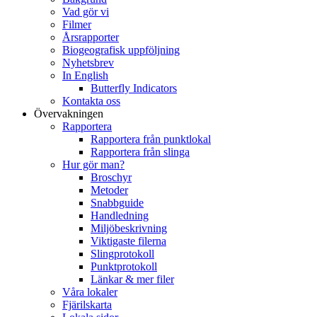
Vad gör vi
Filmer
Årsrapporter
Biogeografisk uppföljning
Nyhetsbrev
In English
Butterfly Indicators
Kontakta oss
Övervakningen
Rapportera
Rapportera från punktlokal
Rapportera från slinga
Hur gör man?
Broschyr
Metoder
Snabbguide
Handledning
Miljöbeskrivning
Viktigaste filerna
Slingprotokoll
Punktprotokoll
Länkar & mer filer
Våra lokaler
Fjärilskarta