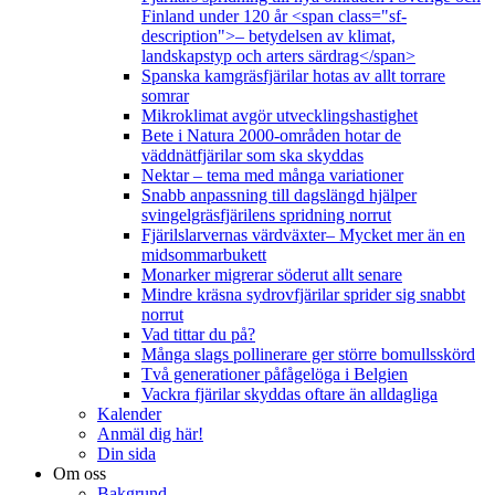
Finland under 120 år <span class="sf-
description">– betydelsen av klimat,
landskapstyp och arters särdrag</span>
Spanska kamgräsfjärilar hotas av allt torrare
somrar
Mikroklimat avgör utvecklingshastighet
Bete i Natura 2000-områden hotar de
väddnätfjärilar som ska skyddas
Nektar – tema med många variationer
Snabb anpassning till dagslängd hjälper
svingelgräsfjärilens spridning norrut
Fjärilslarvernas värdväxter– Mycket mer än en
midsommarbukett
Monarker migrerar söderut allt senare
Mindre kräsna sydrovfjärilar sprider sig snabbt
norrut
Vad tittar du på?
Många slags pollinerare ger större bomullsskörd
Två generationer påfågelöga i Belgien
Vackra fjärilar skyddas oftare än alldagliga
Kalender
Anmäl dig här!
Din sida
Om oss
Bakgrund