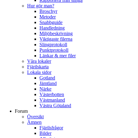
Rapportera från slinga
Hur gör man?
Broschyr
Metoder
Snabbguide
Handledning
Miljöbeskrivning
Viktigaste filerna
Slingprotokoll
Punktprotokoll
Länkar & mer filer
Våra lokaler
Fjärilskarta
Lokala sidor
Gotland
Jämtland
Närke
Västerbotten
Västmanland
Västra Götaland
Forum
Översikt
Ämnen
Fjärilsfrågor
Bilder