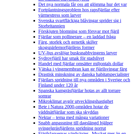
Det nya normala får oss att glömma hur det var
Fortplantningsproblem hos rapsfjärilar efter
värmestress som larver
Svenska svartfläckiga blåvingar sprider sig i
Storbritannien
Förskjuten blomning som försvar mot fjäril
Fjärilar som pollinerare – en laddad fråga
Färg, storlek och genetik skiljer
skogspärlemorfjärilens former
UV-ljus avslöjar busksnabbvingens larver
Sydrovfjäril har smak för stadslivet
Handel med fjärilar omsätter miljontals dollar
Vätska i vingmembran kan ge fjärilsvingar färg
Drastisk minskning av danska habitatspecialister
Fjärilars spridning till nya områden i Sverige och
Finland under 120 år
Spanska kamgräsfjärilar hotas av allt torrare
somrar
Mikroklimat avgör utvecklingshastighet
Bete i Natura 2000-områden hotar de
väddnätfjärilar som ska skyddas
Nektar – tema med många variationer
Snabb anpassning till dagslängd hjälper
svingelgräsfjärilens spridning norrut
Fjärilslarvernas värdväxter– Mycket mer än en