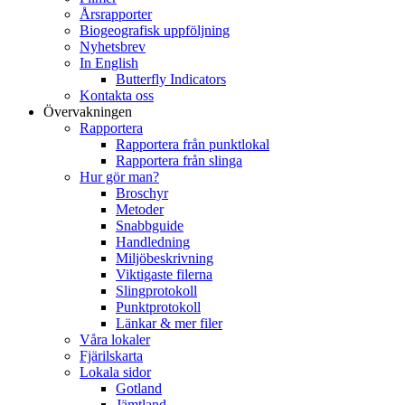
Årsrapporter
Biogeografisk uppföljning
Nyhetsbrev
In English
Butterfly Indicators
Kontakta oss
Övervakningen
Rapportera
Rapportera från punktlokal
Rapportera från slinga
Hur gör man?
Broschyr
Metoder
Snabbguide
Handledning
Miljöbeskrivning
Viktigaste filerna
Slingprotokoll
Punktprotokoll
Länkar & mer filer
Våra lokaler
Fjärilskarta
Lokala sidor
Gotland
Jämtland