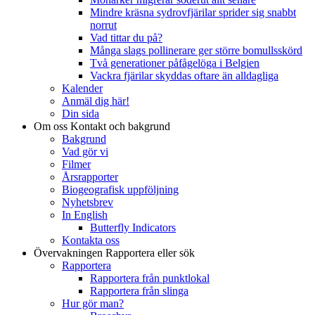
Mindre kräsna sydrovfjärilar sprider sig snabbt
norrut
Vad tittar du på?
Många slags pollinerare ger större bomullsskörd
Två generationer påfågelöga i Belgien
Vackra fjärilar skyddas oftare än alldagliga
Kalender
Anmäl dig här!
Din sida
Om oss
Kontakt och bakgrund
Bakgrund
Vad gör vi
Filmer
Årsrapporter
Biogeografisk uppföljning
Nyhetsbrev
In English
Butterfly Indicators
Kontakta oss
Övervakningen
Rapportera eller sök
Rapportera
Rapportera från punktlokal
Rapportera från slinga
Hur gör man?