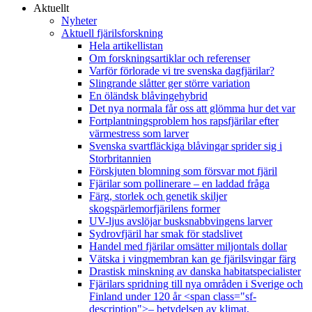
Aktuellt
Nyheter
Aktuell fjärilsforskning
Hela artikellistan
Om forskningsartiklar och referenser
Varför förlorade vi tre svenska dagfjärilar?
Slingrande slåtter ger större variation
En öländsk blåvingehybrid
Det nya normala får oss att glömma hur det var
Fortplantningsproblem hos rapsfjärilar efter
värmestress som larver
Svenska svartfläckiga blåvingar sprider sig i
Storbritannien
Förskjuten blomning som försvar mot fjäril
Fjärilar som pollinerare – en laddad fråga
Färg, storlek och genetik skiljer
skogspärlemorfjärilens former
UV-ljus avslöjar busksnabbvingens larver
Sydrovfjäril har smak för stadslivet
Handel med fjärilar omsätter miljontals dollar
Vätska i vingmembran kan ge fjärilsvingar färg
Drastisk minskning av danska habitatspecialister
Fjärilars spridning till nya områden i Sverige och
Finland under 120 år <span class="sf-
description">– betydelsen av klimat,