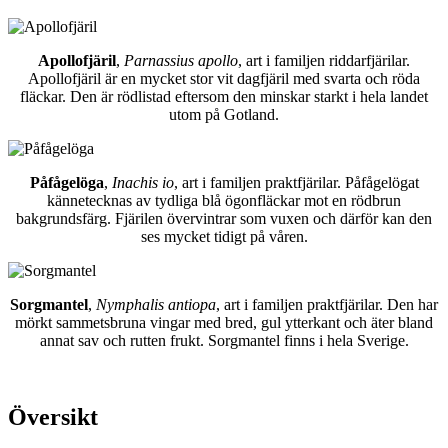
Apollofjäril
,
Parnassius apollo
, art i familjen riddarfjärilar.
Apollofjäril är en mycket stor vit dagfjäril med svarta och röda
fläckar. Den är rödlistad eftersom den minskar starkt i hela landet
utom på Gotland.
Påfågelöga
,
Inachis io
, art i familjen praktfjärilar. Påfågelögat
kännetecknas av tydliga blå ögonfläckar mot en rödbrun
bakgrundsfärg. Fjärilen övervintrar som vuxen och därför kan den
ses mycket tidigt på våren.
Sorgmantel
,
Nymphalis antiopa
, art i familjen praktfjärilar. Den har
mörkt sammetsbruna vingar med bred, gul ytterkant och äter bland
annat sav och rutten frukt. Sorgmantel finns i hela Sverige.
Översikt