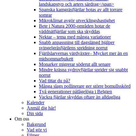
landskapstyp och arters särdrag</span>
Spanska kamgräsfjärilar hotas av allt torrare
somrar
Mikroklimat avgör utvecklingshastighet
Bete i Natura 2000-områden hotar de
väddnätfjärilar som ska skyddas
Nektar – tema med många variationer
Snabb anpassning till dagslängd hjälper
svingelgräsfjärilens spridning norrut
Fjärilslarvernas värdväxter– Mycket mer än en
midsommarbukett
Monarker migrerar söderut allt senare
Mindre kräsna sydrovfjärilar sprider sig snabbt
norrut
Vad tittar du på?
Många slags pollinerare ger större bomullsskörd
Två generationer påfågelöga i Belgien
Vackra fjärilar skyddas oftare än alldagliga
Kalender
Anmäl dig här!
Din sida
Om oss
Bakgrund
Vad gör vi
Filmer