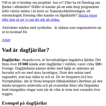
Vill ni att vi berättar om projektet hos er? Eller ha ett föredrag om
fjärilar i allmänhet? Håller ni kanske på att sätta ihop programmet
inför vårens möten i en krets av Naturskyddsföreningen, ett
entomologisk förening eller kanske en fågelklubb?
Skicka epost
eller ring så ser vi om det går att ordna.
Aktiviteter märkta med symbolen
är sådana som organisatören tar
ut en kostnad för.
Arkiv
Vad är dagfjärilar?
Dagfjärilar
,
rhopalocera
, är huvudsakligen dagaktiva fjärilar. Det
finns över
19 000
kända arter dagfjärilar i världen, varav cirka
110
i
Sverige. Dagfjärilarna känner dofter med hjälp av antenner på
huvudet och ser med stora facettögon. Dom äter nektar med
sugsnabel, som kan rullas in och ut. De tre benparen (två hos
Nymphalidae, där är första benparet tillbakabildat!) återfinns på den
slanka kroppens undersida och på ovansidan finns ofta färgstarka
brett triangulära vingar som när de vilar är resta mot varandra över
ryggen.
Exempel på dagfjärilar