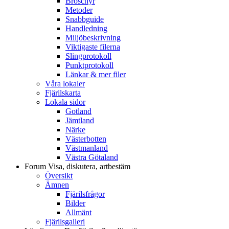
Broschyr
Metoder
Snabbguide
Handledning
Miljöbeskrivning
Viktigaste filerna
Slingprotokoll
Punktprotokoll
Länkar & mer filer
Våra lokaler
Fjärilskarta
Lokala sidor
Gotland
Jämtland
Närke
Västerbotten
Västmanland
Västra Götaland
Forum
Visa, diskutera, artbestäm
Översikt
Ämnen
Fjärilsfrågor
Bilder
Allmänt
Fjärilsgalleri