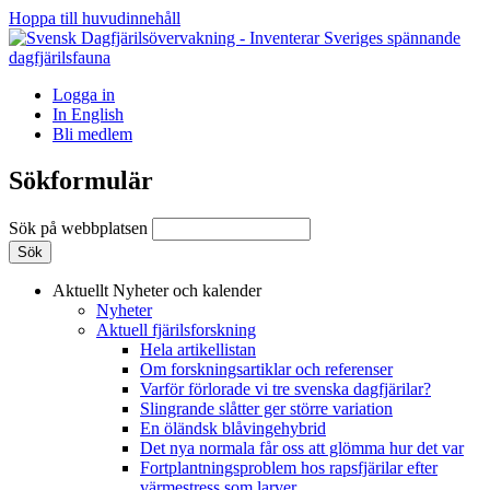
Hoppa till huvudinnehåll
Logga in
In English
Bli medlem
Sökformulär
Sök på webbplatsen
Aktuellt
Nyheter och kalender
Nyheter
Aktuell fjärilsforskning
Hela artikellistan
Om forskningsartiklar och referenser
Varför förlorade vi tre svenska dagfjärilar?
Slingrande slåtter ger större variation
En öländsk blåvingehybrid
Det nya normala får oss att glömma hur det var
Fortplantningsproblem hos rapsfjärilar efter
värmestress som larver