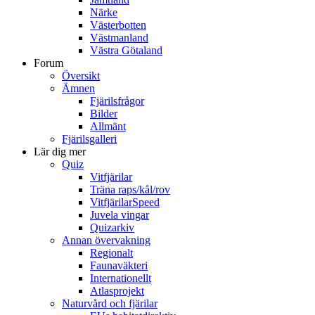
Närke
Västerbotten
Västmanland
Västra Götaland
Forum
Översikt
Ämnen
Fjärilsfrågor
Bilder
Allmänt
Fjärilsgalleri
Lär dig mer
Quiz
Vitfjärilar
Träna raps/kål/rov
VitfjärilarSpeed
Juvela vingar
Quizarkiv
Annan övervakning
Regionalt
Faunaväkteri
Internationellt
Atlasprojekt
Naturvård och fjärilar