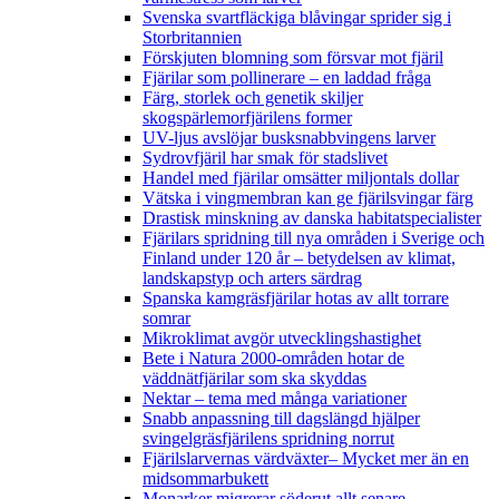
Svenska svartfläckiga blåvingar sprider sig i
Storbritannien
Förskjuten blomning som försvar mot fjäril
Fjärilar som pollinerare – en laddad fråga
Färg, storlek och genetik skiljer
skogspärlemorfjärilens former
UV-ljus avslöjar busksnabbvingens larver
Sydrovfjäril har smak för stadslivet
Handel med fjärilar omsätter miljontals dollar
Vätska i vingmembran kan ge fjärilsvingar färg
Drastisk minskning av danska habitatspecialister
Fjärilars spridning till nya områden i Sverige och
Finland under 120 år
– betydelsen av klimat,
landskapstyp och arters särdrag
Spanska kamgräsfjärilar hotas av allt torrare
somrar
Mikroklimat avgör utvecklingshastighet
Bete i Natura 2000-områden hotar de
väddnätfjärilar som ska skyddas
Nektar – tema med många variationer
Snabb anpassning till dagslängd hjälper
svingelgräsfjärilens spridning norrut
Fjärilslarvernas värdväxter– Mycket mer än en
midsommarbukett
Monarker migrerar söderut allt senare