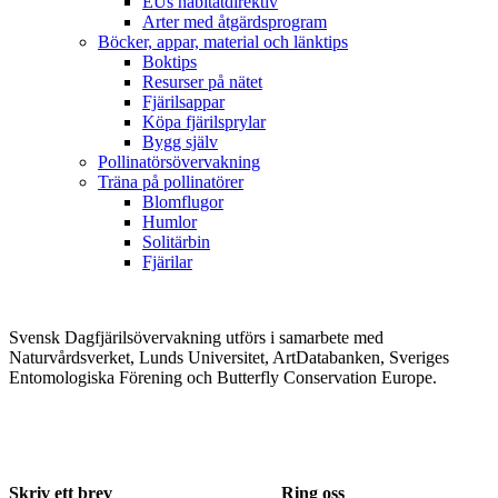
EUs habitatdirektiv
Arter med åtgärdsprogram
Böcker, appar, material och länktips
Boktips
Resurser på nätet
Fjärilsappar
Köpa fjärilsprylar
Bygg själv
Pollinatörsövervakning
Träna på pollinatörer
Blomflugor
Humlor
Solitärbin
Fjärilar
Svensk Dagfjärilsövervakning utförs i samarbete med
Naturvårdsverket, Lunds Universitet, ArtDatabanken, Sveriges
Entomologiska Förening och Butterfly Conservation Europe.
Skriv ett brev
Ring oss