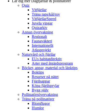
Lär dig mer
Dagfjärilar & pollinatörer
Quiz
Vitfjärilar
Träna raps/kål/rov
VitfjärilarSpeed
Juvela vingar
Quizarkiv
Annan övervakning
Regionalt
Faunaväkteri
Internationellt
Atlasprojekt
Naturvård och fjärilar
EUs habitatdirektiv
Arter med åtgärdsprogram
Böcker, appar, material och länktips
Boktips
Resurser på nätet
Fjärilsappar
Köpa fjärilsprylar
Bygg själv
Pollinatörsövervakning
Träna på pollinatörer
Blomflugor
Humlor