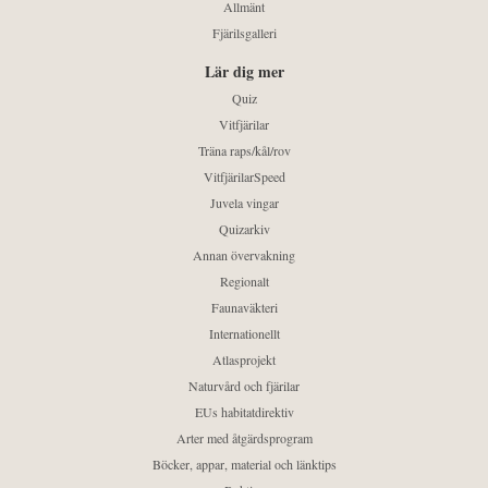
Allmänt
Fjärilsgalleri
Lär dig mer
Quiz
Vitfjärilar
Träna raps/kål/rov
VitfjärilarSpeed
Juvela vingar
Quizarkiv
Annan övervakning
Regionalt
Faunaväkteri
Internationellt
Atlasprojekt
Naturvård och fjärilar
EUs habitatdirektiv
Arter med åtgärdsprogram
Böcker, appar, material och länktips