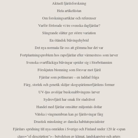
Aktuell fjärilsforskning
Hela artikellistan
Om forskningsartiklar och referenser
Varför förlorade vi tre svenska dagfjärilar?
Slingrande slåtter ger större variation
En öländsk blåvingehybrid
Det nya normala får oss att glömma hur det var
Fortplantningsproblem hos rapsfjärilar efter värmestress som larver
Svenska svartfläckiga blåvingar sprider sig i Storbritannien
Förskjuten blomning som försvar mot fjäril
Fjärilar som pollinerare – en laddad fråga
Färg, storlek och genetik skiljer skogspärlemorfjärilens former
UV-ljus avslöjar busksnabbvingens larver
Sydrovfjäril har smak för stadslivet
Handel med fjärilar omsätter miljontals dollar
Vätska i vingmembran kan ge fjärilsvingar färg
Drastisk minskning av danska habitatspecialister
Fjärilars spridning till nya områden i Sverige och Finland under 120 år <span
class="sf-description">– betydelsen av klimat, landskapstyp och arters