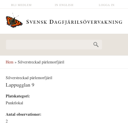
Hoppa till huvudinnehåll
BLI MEDLEM
IN ENGLISH
LOGGA IN
Sökformulär
Hem
» Silverstreckad pärlemorfjäril
Silverstreckad pärlemorfjäril
Lappugglan 9
Platskategori:
Punktlokal
Antal observationer:
2