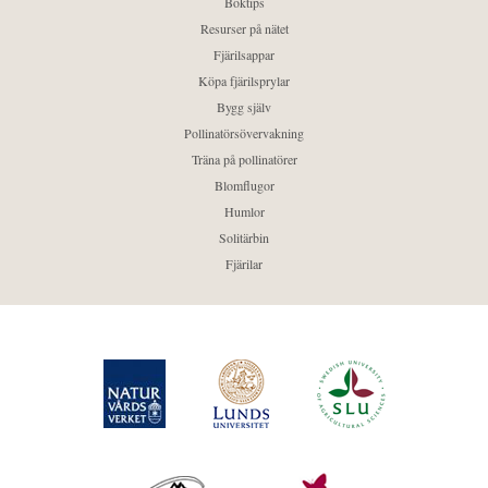
Boktips
Resurser på nätet
Fjärilsappar
Köpa fjärilsprylar
Bygg själv
Pollinatörsövervakning
Träna på pollinatörer
Blomflugor
Humlor
Solitärbin
Fjärilar