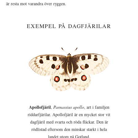
är resta mot varandra över ryggen.
EXEMPEL PÅ DAGFJÄRILAR
Apollofjäril
,
Parnassius apollo
, art i familjen
riddarfjärilar. Apollofjäril är en mycket stor vit
dagfjäril med svarta och röda fläckar. Den är
rödlistad eftersom den minskar starkt i hela
landet utom på Gotland.