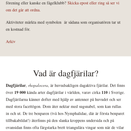
förening eller kanske en fågelklubb?
Skicka epost eller ring så ser vi
om det går att ordna.
Aktiviteter märkta med symbolen
är sådana som organisatören tar ut
en kostnad för.
Arkiv
Vad är dagfjärilar?
Dagfjärilar
,
rhopalocera
, är huvudsakligen dagaktiva fjärilar. Det finns
19 000
110
över
kända arter dagfjärilar i världen, varav cirka
i Sverige.
Dagfjärilarna känner dofter med hjälp av antenner på huvudet och ser
med stora facettögon. Dom äter nektar med sugsnabel, som kan rullas
in och ut. De tre benparen (två hos Nymphalidae, där är första benparet
tillbakabildat!) återfinns på den slanka kroppens undersida och på
ovansidan finns ofta färgstarka brett triangulära vingar som när de vilar