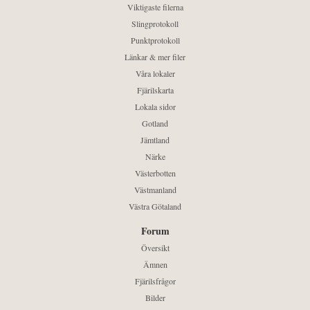
Viktigaste filerna
Slingprotokoll
Punktprotokoll
Länkar & mer filer
Våra lokaler
Fjärilskarta
Lokala sidor
Gotland
Jämtland
Närke
Västerbotten
Västmanland
Västra Götaland
Forum
Översikt
Ämnen
Fjärilsfrågor
Bilder