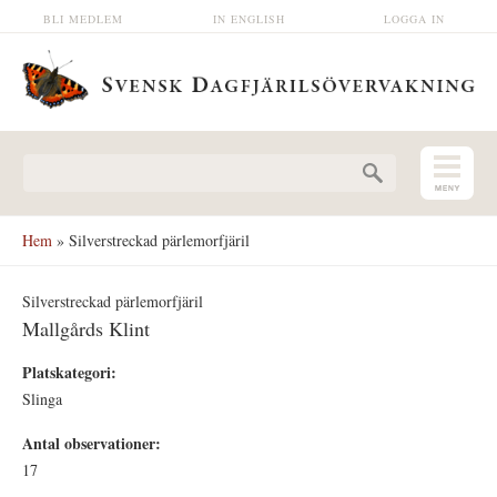
Hoppa till huvudinnehåll
BLI MEDLEM
IN ENGLISH
LOGGA IN
Sökformulär
Hem
» Silverstreckad pärlemorfjäril
Silverstreckad pärlemorfjäril
Mallgårds Klint
Platskategori:
Slinga
Antal observationer:
17