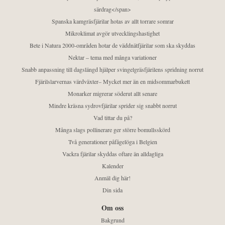
särdrag</span>
Spanska kamgräsfjärilar hotas av allt torrare somrar
Mikroklimat avgör utvecklingshastighet
Bete i Natura 2000-områden hotar de väddnätfjärilar som ska skyddas
Nektar – tema med många variationer
Snabb anpassning till dagslängd hjälper svingelgräsfjärilens spridning norrut
Fjärilslarvernas värdväxter– Mycket mer än en midsommarbukett
Monarker migrerar söderut allt senare
Mindre kräsna sydrovfjärilar sprider sig snabbt norrut
Vad tittar du på?
Många slags pollinerare ger större bomullsskörd
Två generationer påfågelöga i Belgien
Vackra fjärilar skyddas oftare än alldagliga
Kalender
Anmäl dig här!
Din sida
Om oss
Bakgrund