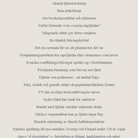
Aktuell fjärilsforskning
Hela artikellistan
Om forskningsartiklar och referenser
Varför förlorade vi tre svenska dagfjärilar?
Slingrande slåtter ger större variation
En öländsk blåvingehybrid
Det nya normala får oss att glömma hur det var
Fortplantningsproblem hos rapsfjärilar efter värmestress som larver
Svenska svartfläckiga blåvingar sprider sig i Storbritannien
Förskjuten blomning som försvar mot fjäril
Fjärilar som pollinerare – en laddad fråga
Färg, storlek och genetik skiljer skogspärlemorfjärilens former
UV-ljus avslöjar busksnabbvingens larver
Sydrovfjäril har smak för stadslivet
Handel med fjärilar omsätter miljontals dollar
Vätska i vingmembran kan ge fjärilsvingar färg
Drastisk minskning av danska habitatspecialister
Fjärilars spridning till nya områden i Sverige och Finland under 120 år <span
class="sf-description">– betydelsen av klimat, landskapstyp och arters