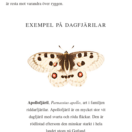
är resta mot varandra över ryggen.
EXEMPEL PÅ DAGFJÄRILAR
Apollofjäril
,
Parnassius apollo
, art i familjen
riddarfjärilar. Apollofjäril är en mycket stor vit
dagfjäril med svarta och röda fläckar. Den är
rödlistad eftersom den minskar starkt i hela
landet utom på Gotland.