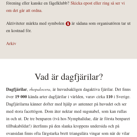
förening eller kanske en fågelklubb?
Skicka epost eller ring så ser vi
om det går att ordna.
Aktiviteter märkta med symbolen
är sådana som organisatören tar ut
en kostnad för.
Arkiv
Vad är dagfjärilar?
Dagfjärilar
,
rhopalocera
, är huvudsakligen dagaktiva fjärilar. Det finns
19 000
110
över
kända arter dagfjärilar i världen, varav cirka
i Sverige.
Dagfjärilarna känner dofter med hjälp av antenner på huvudet och ser
med stora facettögon. Dom äter nektar med sugsnabel, som kan rullas
in och ut. De tre benparen (två hos Nymphalidae, där är första benparet
tillbakabildat!) återfinns på den slanka kroppens undersida och på
ovansidan finns ofta färgstarka brett triangulära vingar som när de vilar