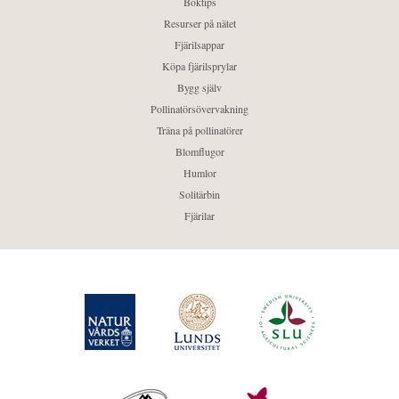
Boktips
Resurser på nätet
Fjärilsappar
Köpa fjärilsprylar
Bygg själv
Pollinatörsövervakning
Träna på pollinatörer
Blomflugor
Humlor
Solitärbin
Fjärilar