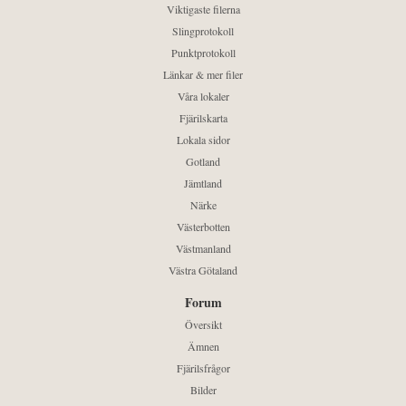
Viktigaste filerna
Slingprotokoll
Punktprotokoll
Länkar & mer filer
Våra lokaler
Fjärilskarta
Lokala sidor
Gotland
Jämtland
Närke
Västerbotten
Västmanland
Västra Götaland
Forum
Översikt
Ämnen
Fjärilsfrågor
Bilder