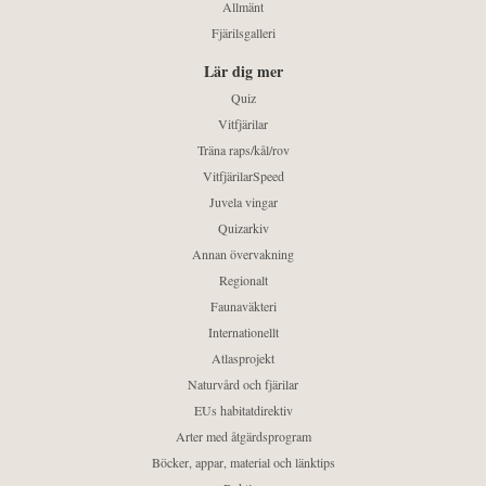
Allmänt
Fjärilsgalleri
Lär dig mer
Quiz
Vitfjärilar
Träna raps/kål/rov
VitfjärilarSpeed
Juvela vingar
Quizarkiv
Annan övervakning
Regionalt
Faunaväkteri
Internationellt
Atlasprojekt
Naturvård och fjärilar
EUs habitatdirektiv
Arter med åtgärdsprogram
Böcker, appar, material och länktips