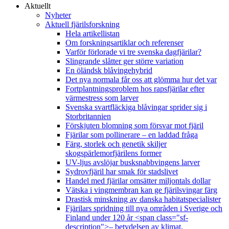
Aktuellt
Nyheter
Aktuell fjärilsforskning
Hela artikellistan
Om forskningsartiklar och referenser
Varför förlorade vi tre svenska dagfjärilar?
Slingrande slåtter ger större variation
En öländsk blåvingehybrid
Det nya normala får oss att glömma hur det var
Fortplantningsproblem hos rapsfjärilar efter
värmestress som larver
Svenska svartfläckiga blåvingar sprider sig i
Storbritannien
Förskjuten blomning som försvar mot fjäril
Fjärilar som pollinerare – en laddad fråga
Färg, storlek och genetik skiljer
skogspärlemorfjärilens former
UV-ljus avslöjar busksnabbvingens larver
Sydrovfjäril har smak för stadslivet
Handel med fjärilar omsätter miljontals dollar
Vätska i vingmembran kan ge fjärilsvingar färg
Drastisk minskning av danska habitatspecialister
Fjärilars spridning till nya områden i Sverige och
Finland under 120 år <span class="sf-
description">– betydelsen av klimat,