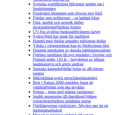
Svenska svartfläckiga blåvingar sprider sig i
Storbritannien
Förskjuten blomning som försvar mot fjäril
Fjärilar som pollinerare – en laddad fråga
Färg, storlek och genetik skiljer
skogspärlemorfjärilens former
UV-ljus avslöjar busksnabbvingens larver
Sydrovfjäril har smak för stadslivet
Handel med fjärilar omsätter miljontals dollar
Vätska i vingmembran kan ge fjärilsvingar färg
Drastisk minskning av danska habitatspecialister
Fjärilars spridning till nya områden i Sverige och
Finland under 120 år
– betydelsen av klimat,
landskapstyp och arters särdrag
Spanska kamgräsfjärilar hotas av allt torrare
somrar
Mikroklimat avgör utvecklingshastighet
Bete i Natura 2000-områden hotar de
väddnätfjärilar som ska skyddas
Nektar – tema med många variationer
Snabb anpassning till dagslängd hjälper
svingelgräsfjärilens spridning norrut
Fjärilslarvernas värdväxter– Mycket mer än en
midsommarbukett
Monarker migrerar söderut allt senare