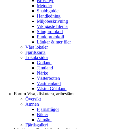
Broschyr
Metoder
Snabbguide
Handledning
Miljöbeskrivning
Viktigaste filerna
Slingprotokoll
Punktprotokoll
Länkar & mer filer
Våra lokaler
Fjärilskarta
Lokala sidor
Gotland
Jämtland
Närke
Västerbotten
Västmanland
Västra Götaland
Forum
Visa, diskutera, artbestäm
Översikt
Ämnen
Fjärilsfrågor
Bilder
Allmänt
Fjärilsgalleri