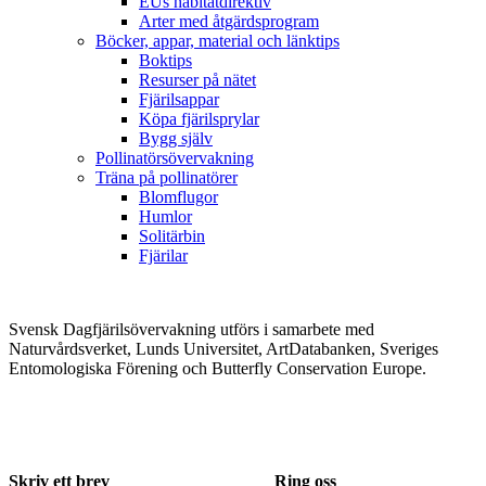
EUs habitatdirektiv
Arter med åtgärdsprogram
Böcker, appar, material och länktips
Boktips
Resurser på nätet
Fjärilsappar
Köpa fjärilsprylar
Bygg själv
Pollinatörsövervakning
Träna på pollinatörer
Blomflugor
Humlor
Solitärbin
Fjärilar
Svensk Dagfjärilsövervakning utförs i samarbete med
Naturvårdsverket, Lunds Universitet, ArtDatabanken, Sveriges
Entomologiska Förening och Butterfly Conservation Europe.
Skriv ett brev
Ring oss