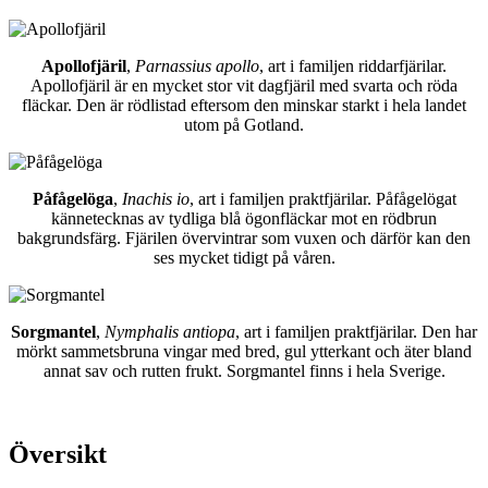
Apollofjäril
,
Parnassius apollo
, art i familjen riddarfjärilar.
Apollofjäril är en mycket stor vit dagfjäril med svarta och röda
fläckar. Den är rödlistad eftersom den minskar starkt i hela landet
utom på Gotland.
Påfågelöga
,
Inachis io
, art i familjen praktfjärilar. Påfågelögat
kännetecknas av tydliga blå ögonfläckar mot en rödbrun
bakgrundsfärg. Fjärilen övervintrar som vuxen och därför kan den
ses mycket tidigt på våren.
Sorgmantel
,
Nymphalis antiopa
, art i familjen praktfjärilar. Den har
mörkt sammetsbruna vingar med bred, gul ytterkant och äter bland
annat sav och rutten frukt. Sorgmantel finns i hela Sverige.
Översikt