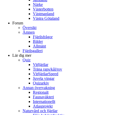
Närke
Västerbotten
Västmanland
Västra Götaland
Forum
Översikt
Ämnen
Fjärilsfrågor
Bilder
Allmänt
Fjärilsgalleri
Lär dig mer
Quiz
Vitfjärilar
Träna raps/kål/rov
VitfjärilarSpeed
Juvela vingar
Quizarkiv
Annan övervakning
Regionalt
Faunaväkteri
Internationellt
Atlasprojekt
Naturvård och fjärilar