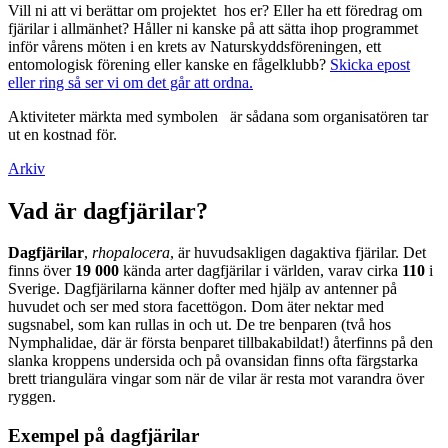
Vill ni att vi berättar om projektet hos er? Eller ha ett föredrag om
fjärilar i allmänhet? Håller ni kanske på att sätta ihop programmet
inför vårens möten i en krets av Naturskyddsföreningen, ett
entomologisk förening eller kanske en fågelklubb?
Skicka epost
eller ring så ser vi om det går att ordna.
Aktiviteter märkta med symbolen
är sådana som organisatören tar
ut en kostnad för.
Arkiv
Vad är dagfjärilar?
Dagfjärilar
,
rhopalocera
, är huvudsakligen dagaktiva fjärilar. Det
finns över
19 000
kända arter dagfjärilar i världen, varav cirka
110
i
Sverige. Dagfjärilarna känner dofter med hjälp av antenner på
huvudet och ser med stora facettögon. Dom äter nektar med
sugsnabel, som kan rullas in och ut. De tre benparen (två hos
Nymphalidae, där är första benparet tillbakabildat!) återfinns på den
slanka kroppens undersida och på ovansidan finns ofta färgstarka
brett triangulära vingar som när de vilar är resta mot varandra över
ryggen.
Exempel på dagfjärilar