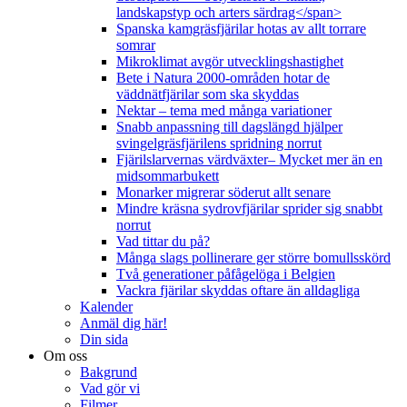
landskapstyp och arters särdrag</span>
Spanska kamgräsfjärilar hotas av allt torrare
somrar
Mikroklimat avgör utvecklingshastighet
Bete i Natura 2000-områden hotar de
väddnätfjärilar som ska skyddas
Nektar – tema med många variationer
Snabb anpassning till dagslängd hjälper
svingelgräsfjärilens spridning norrut
Fjärilslarvernas värdväxter– Mycket mer än en
midsommarbukett
Monarker migrerar söderut allt senare
Mindre kräsna sydrovfjärilar sprider sig snabbt
norrut
Vad tittar du på?
Många slags pollinerare ger större bomullsskörd
Två generationer påfågelöga i Belgien
Vackra fjärilar skyddas oftare än alldagliga
Kalender
Anmäl dig här!
Din sida
Om oss
Bakgrund
Vad gör vi
Filmer