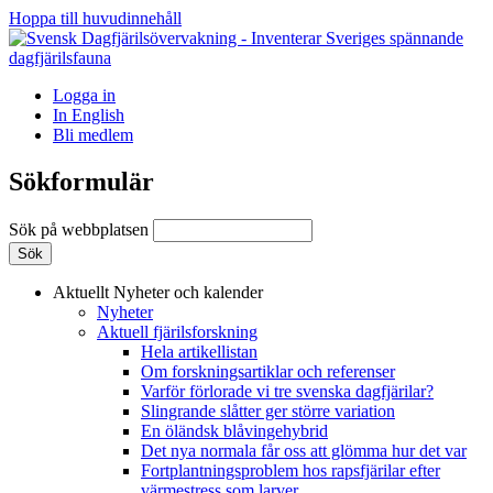
Hoppa till huvudinnehåll
Logga in
In English
Bli medlem
Sökformulär
Sök på webbplatsen
Aktuellt
Nyheter och kalender
Nyheter
Aktuell fjärilsforskning
Hela artikellistan
Om forskningsartiklar och referenser
Varför förlorade vi tre svenska dagfjärilar?
Slingrande slåtter ger större variation
En öländsk blåvingehybrid
Det nya normala får oss att glömma hur det var
Fortplantningsproblem hos rapsfjärilar efter
värmestress som larver