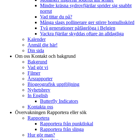
Mindre kräsna sydrovfjärilar sprider sig snabbt
norrut
Vad tittar du på?
Många slags pollinerare ger större bomullsskörd
Två generationer påfågelöga i Belgien
Vackra fjärilar skyddas oftare än alldagliga
Kalender
Anmäl dig här!
Din sida
Om oss
Kontakt och bakgrund
Bakgrund
Vad gör vi
Filmer
Årsrapporter
Biogeografisk uppföljning
Nyhetsbrev
In English
Butterfly Indicators
Kontakta oss
Övervakningen
Rapportera eller sök
Rapportera
Rapportera från punktlokal
Rapportera från slinga
Hur gör man?