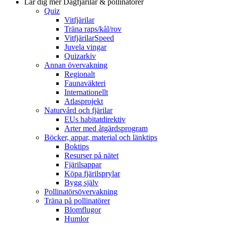
Lär dig mer
Dagfjärilar & pollinatörer
Quiz
Vitfjärilar
Träna raps/kål/rov
VitfjärilarSpeed
Juvela vingar
Quizarkiv
Annan övervakning
Regionalt
Faunaväkteri
Internationellt
Atlasprojekt
Naturvård och fjärilar
EUs habitatdirektiv
Arter med åtgärdsprogram
Böcker, appar, material och länktips
Boktips
Resurser på nätet
Fjärilsappar
Köpa fjärilsprylar
Bygg själv
Pollinatörsövervakning
Träna på pollinatörer
Blomflugor
Humlor