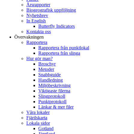
Årsrapporter
Biogeografisk uppföljning
Nyhetsbrev
In English
Butterfly Indicators
Kontakta oss
Övervakningen
Rapportera
Rapportera från punktlokal
Rapportera från slinga
Hur gör man?
Broschyr
Metoder
Snabbguide
Handledning
Miljöbeskrivning
Viktigaste filerna
Slingprotokoll
Punktprotokoll
Länkar & mer filer
Våra lokaler
Fjärilskarta
Lokala sidor
Gotland
Jämtland