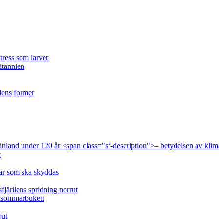
tress som larver
ritannien
ilens former
 Finland under 120 år <span class="sf-description">– betydelsen av klim
r
lar som ska skyddas
fjärilens spridning norrut
idsommarbukett
rut