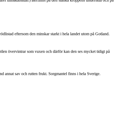
ret tillbakabildat!) återfinns på den slanka kroppens undersida och på
är rödlistad eftersom den minskar starkt i hela landet utom på Gotland.
ärilen övervintrar som vuxen och därför kan den ses mycket tidigt på
nd annat sav och rutten frukt. Sorgmantel finns i hela Sverige.