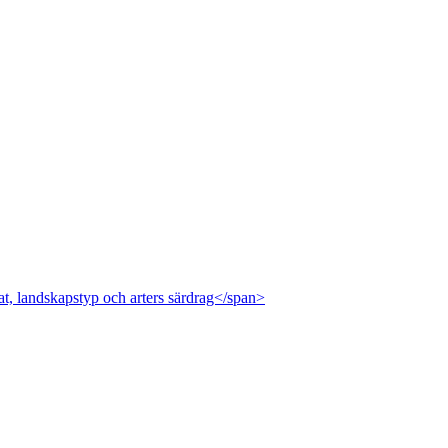
at, landskapstyp och arters särdrag</span>