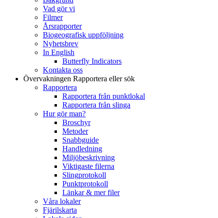
Vad gör vi
Filmer
Årsrapporter
Biogeografisk uppföljning
Nyhetsbrev
In English
Butterfly Indicators
Kontakta oss
Övervakningen
Rapportera eller sök
Rapportera
Rapportera från punktlokal
Rapportera från slinga
Hur gör man?
Broschyr
Metoder
Snabbguide
Handledning
Miljöbeskrivning
Viktigaste filerna
Slingprotokoll
Punktprotokoll
Länkar & mer filer
Våra lokaler
Fjärilskarta