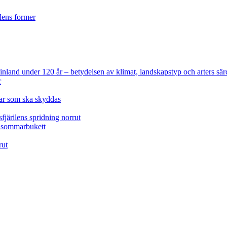
ilens former
 Finland under 120 år
– betydelsen av klimat, landskapstyp och arters sär
r
lar som ska skyddas
fjärilens spridning norrut
idsommarbukett
rut