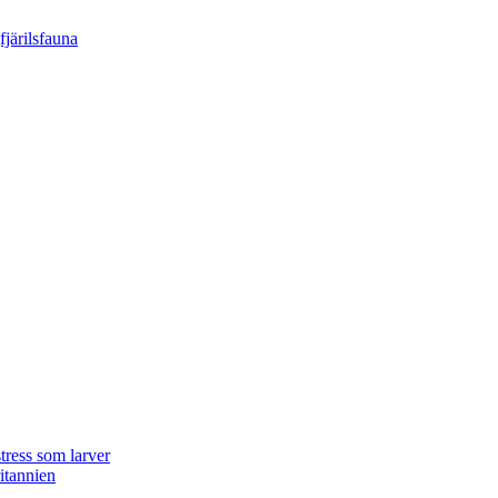
tress som larver
ritannien