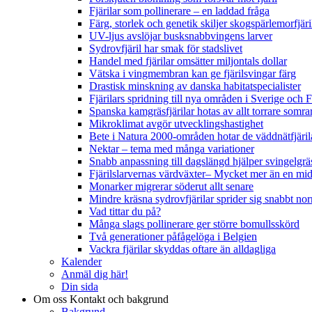
Fjärilar som pollinerare – en laddad fråga
Färg, storlek och genetik skiljer skogspärlemorfjär
UV-ljus avslöjar busksnabbvingens larver
Sydrovfjäril har smak för stadslivet
Handel med fjärilar omsätter miljontals dollar
Vätska i vingmembran kan ge fjärilsvingar färg
Drastisk minskning av danska habitatspecialister
Fjärilars spridning till nya områden i Sverige och
Spanska kamgräsfjärilar hotas av allt torrare somra
Mikroklimat avgör utvecklingshastighet
Bete i Natura 2000-områden hotar de väddnätfjäri
Nektar – tema med många variationer
Snabb anpassning till dagslängd hjälper svingelgräs
Fjärilslarvernas värdväxter– Mycket mer än en m
Monarker migrerar söderut allt senare
Mindre kräsna sydrovfjärilar sprider sig snabbt nor
Vad tittar du på?
Många slags pollinerare ger större bomullsskörd
Två generationer påfågelöga i Belgien
Vackra fjärilar skyddas oftare än alldagliga
Kalender
Anmäl dig här!
Din sida
Om oss
Kontakt och bakgrund
Bakgrund