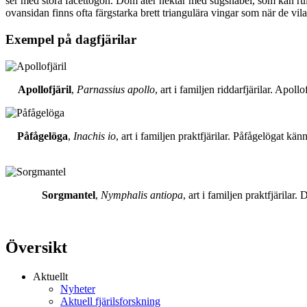
ser med stora facettögon. Dom äter nektar med sugsnabel, som kan rull
ovansidan finns ofta färgstarka brett triangulära vingar som när de vil
Exempel på dagfjärilar
Apollofjäril
,
Parnassius apollo
, art i familjen riddarfjärilar. Apol
Påfågelöga
,
Inachis io
, art i familjen praktfjärilar. Påfågelögat 
Sorgmantel
,
Nymphalis antiopa
, art i familjen praktfjärila
Översikt
Aktuellt
Nyheter
Aktuell fjärilsforskning