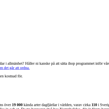
järilar i allmänhet? Håller ni kanske på att sätta ihop programmet inför 
om det går att ordna.
en kostnad för.
nns över
19 000
kända arter dagfjärilar i världen, varav cirka
110
i Sveri