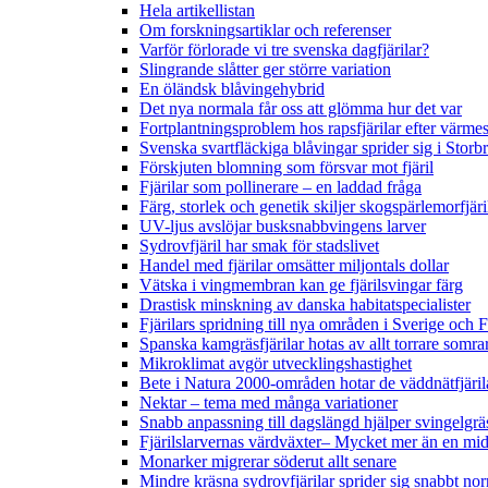
Hela artikellistan
Om forskningsartiklar och referenser
Varför förlorade vi tre svenska dagfjärilar?
Slingrande slåtter ger större variation
En öländsk blåvingehybrid
Det nya normala får oss att glömma hur det var
Fortplantningsproblem hos rapsfjärilar efter värmes
Svenska svartfläckiga blåvingar sprider sig i Storb
Förskjuten blomning som försvar mot fjäril
Fjärilar som pollinerare – en laddad fråga
Färg, storlek och genetik skiljer skogspärlemorfjär
UV-ljus avslöjar busksnabbvingens larver
Sydrovfjäril har smak för stadslivet
Handel med fjärilar omsätter miljontals dollar
Vätska i vingmembran kan ge fjärilsvingar färg
Drastisk minskning av danska habitatspecialister
Fjärilars spridning till nya områden i Sverige och
Spanska kamgräsfjärilar hotas av allt torrare somra
Mikroklimat avgör utvecklingshastighet
Bete i Natura 2000-områden hotar de väddnätfjäri
Nektar – tema med många variationer
Snabb anpassning till dagslängd hjälper svingelgräs
Fjärilslarvernas värdväxter– Mycket mer än en m
Monarker migrerar söderut allt senare
Mindre kräsna sydrovfjärilar sprider sig snabbt nor