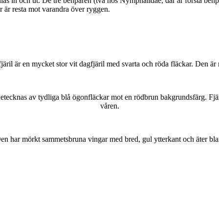
as in och ut. De tre benparen (två hos Nymphalidae, där är första benpa
ar är resta mot varandra över ryggen.
lofjäril är en mycket stor vit dagfjäril med svarta och röda fläckar. Den 
kännetecknas av tydliga blå ögonfläckar mot en rödbrun bakgrundsfärg. Fj
våren.
r. Den har mörkt sammetsbruna vingar med bred, gul ytterkant och äter bla