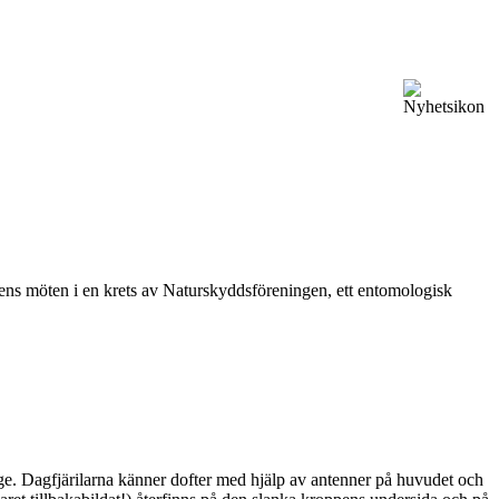
vårens möten i en krets av Naturskyddsföreningen, ett entomologisk
ge. Dagfjärilarna känner dofter med hjälp av antenner på huvudet och