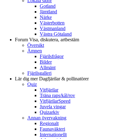
Lokala sidor
Gotland
Jämtland
Närke
Västerbotten
Västmanland
Västra Götaland
Forum
Visa, diskutera, artbestäm
Översikt
Ämnen
Fjärilsfrågor
Bilder
Allmänt
Fjärilsgalleri
Lär dig mer
Dagfjärilar & pollinatörer
Quiz
Vitfjärilar
Träna raps/kål/rov
VitfjärilarSpeed
Juvela vingar
Quizarkiv
Annan övervakning
Regionalt
Faunaväkteri
Internationellt