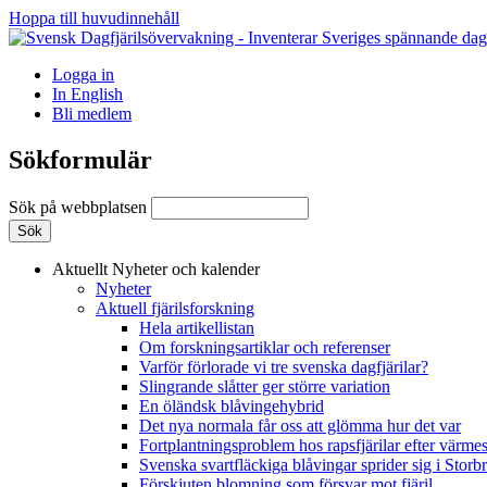
Hoppa till huvudinnehåll
Logga in
In English
Bli medlem
Sökformulär
Sök på webbplatsen
Aktuellt
Nyheter och kalender
Nyheter
Aktuell fjärilsforskning
Hela artikellistan
Om forskningsartiklar och referenser
Varför förlorade vi tre svenska dagfjärilar?
Slingrande slåtter ger större variation
En öländsk blåvingehybrid
Det nya normala får oss att glömma hur det var
Fortplantningsproblem hos rapsfjärilar efter värmes
Svenska svartfläckiga blåvingar sprider sig i Storb
Förskjuten blomning som försvar mot fjäril