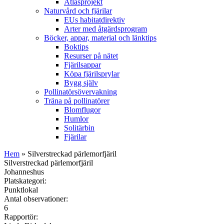
Atlasprojekt
Naturvård och fjärilar
EUs habitatdirektiv
Arter med åtgärdsprogram
Böcker, appar, material och länktips
Boktips
Resurser på nätet
Fjärilsappar
Köpa fjärilsprylar
Bygg själv
Pollinatörsövervakning
Träna på pollinatörer
Blomflugor
Humlor
Solitärbin
Fjärilar
Hem
» Silverstreckad pärlemorfjäril
Silverstreckad pärlemorfjäril
Johanneshus
Platskategori:
Punktlokal
Antal observationer:
6
Rapportör: