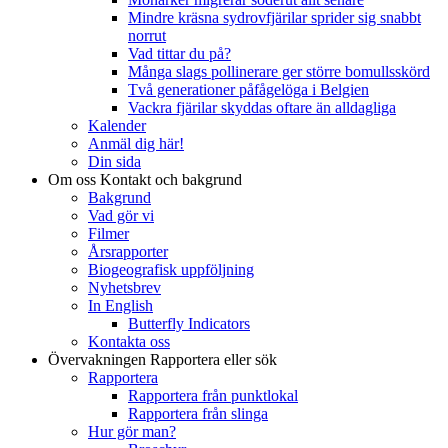
Mindre kräsna sydrovfjärilar sprider sig snabbt
norrut
Vad tittar du på?
Många slags pollinerare ger större bomullsskörd
Två generationer påfågelöga i Belgien
Vackra fjärilar skyddas oftare än alldagliga
Kalender
Anmäl dig här!
Din sida
Om oss
Kontakt och bakgrund
Bakgrund
Vad gör vi
Filmer
Årsrapporter
Biogeografisk uppföljning
Nyhetsbrev
In English
Butterfly Indicators
Kontakta oss
Övervakningen
Rapportera eller sök
Rapportera
Rapportera från punktlokal
Rapportera från slinga
Hur gör man?