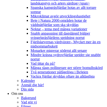
landskapstyp och arters särdrag</span>
Spanska kamgräsfjärilar hotas av allt torrare
somrar
Mikroklimat avgör utvecklingshastighet
Bete i Natura 2000-områden hotar de
väddnätfjärilar som ska skyddas
Nektar – tema med många variationer
Snabb anpassning till dagslängd hjälper
svingelgräsfjärilens spridning norrut
Fjärilslarvernas värdväxter– Mycket mer än en
midsommarbukett
Monarker migrerar söderut allt senare
Mindre kräsna sydrovfjärilar sprider sig snabbt
norrut
Vad tittar du på?
Många slags pollinerare ger större bomullsskörd
Två generationer påfågelöga i Belgien
Vackra fjärilar skyddas oftare än alldagliga
Kalender
Anmäl dig här!
Din sida
Om oss
Bakgrund
Vad gör vi
Filmer