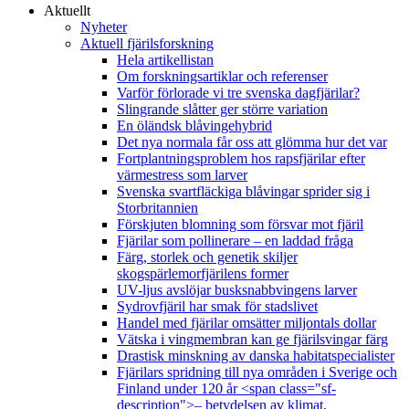
Aktuellt
Nyheter
Aktuell fjärilsforskning
Hela artikellistan
Om forskningsartiklar och referenser
Varför förlorade vi tre svenska dagfjärilar?
Slingrande slåtter ger större variation
En öländsk blåvingehybrid
Det nya normala får oss att glömma hur det var
Fortplantningsproblem hos rapsfjärilar efter
värmestress som larver
Svenska svartfläckiga blåvingar sprider sig i
Storbritannien
Förskjuten blomning som försvar mot fjäril
Fjärilar som pollinerare – en laddad fråga
Färg, storlek och genetik skiljer
skogspärlemorfjärilens former
UV-ljus avslöjar busksnabbvingens larver
Sydrovfjäril har smak för stadslivet
Handel med fjärilar omsätter miljontals dollar
Vätska i vingmembran kan ge fjärilsvingar färg
Drastisk minskning av danska habitatspecialister
Fjärilars spridning till nya områden i Sverige och
Finland under 120 år <span class="sf-
description">– betydelsen av klimat,