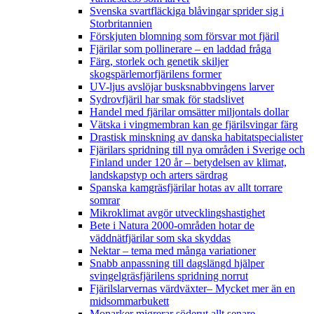
Svenska svartfläckiga blåvingar sprider sig i
Storbritannien
Förskjuten blomning som försvar mot fjäril
Fjärilar som pollinerare – en laddad fråga
Färg, storlek och genetik skiljer
skogspärlemorfjärilens former
UV-ljus avslöjar busksnabbvingens larver
Sydrovfjäril har smak för stadslivet
Handel med fjärilar omsätter miljontals dollar
Vätska i vingmembran kan ge fjärilsvingar färg
Drastisk minskning av danska habitatspecialister
Fjärilars spridning till nya områden i Sverige och
Finland under 120 år
– betydelsen av klimat,
landskapstyp och arters särdrag
Spanska kamgräsfjärilar hotas av allt torrare
somrar
Mikroklimat avgör utvecklingshastighet
Bete i Natura 2000-områden hotar de
väddnätfjärilar som ska skyddas
Nektar – tema med många variationer
Snabb anpassning till dagslängd hjälper
svingelgräsfjärilens spridning norrut
Fjärilslarvernas värdväxter– Mycket mer än en
midsommarbukett
Monarker migrerar söderut allt senare