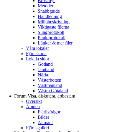
Broschyr
Metoder
Snabbguide
Handledning
Miljöbeskrivning
Viktigaste filerna
Slingprotokoll
Punktprotokoll
Länkar & mer filer
Våra lokaler
Fjärilskarta
Lokala sidor
Gotland
Jämtland
Närke
Västerbotten
Västmanland
Västra Götaland
Forum
Visa, diskutera, artbestäm
Översikt
Ämnen
Fjärilsfrågor
Bilder
Allmänt
Fjärilsgalleri