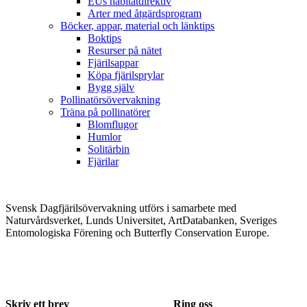
EUs habitatdirektiv
Arter med åtgärdsprogram
Böcker, appar, material och länktips
Boktips
Resurser på nätet
Fjärilsappar
Köpa fjärilsprylar
Bygg själv
Pollinatörsövervakning
Träna på pollinatörer
Blomflugor
Humlor
Solitärbin
Fjärilar
Svensk Dagfjärilsövervakning utförs i samarbete med
Naturvårdsverket, Lunds Universitet, ArtDatabanken, Sveriges
Entomologiska Förening och Butterfly Conservation Europe.
Skriv ett brev
Ring oss