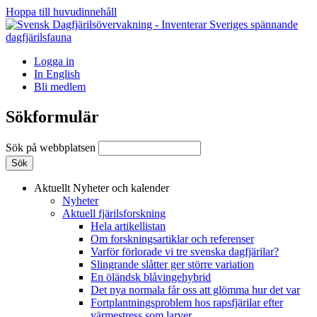
Hoppa till huvudinnehåll
Logga in
In English
Bli medlem
Sökformulär
Sök på webbplatsen
Aktuellt
Nyheter och kalender
Nyheter
Aktuell fjärilsforskning
Hela artikellistan
Om forskningsartiklar och referenser
Varför förlorade vi tre svenska dagfjärilar?
Slingrande slåtter ger större variation
En öländsk blåvingehybrid
Det nya normala får oss att glömma hur det var
Fortplantningsproblem hos rapsfjärilar efter
värmestress som larver