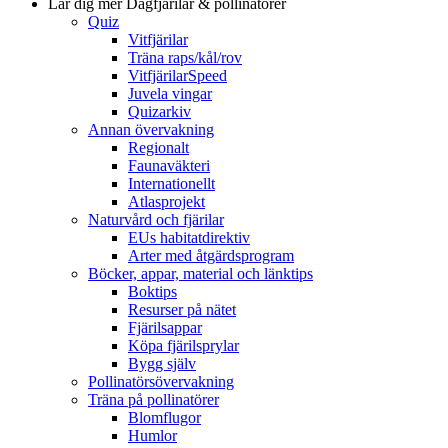
Lär dig mer
Dagfjärilar & pollinatörer
Quiz
Vitfjärilar
Träna raps/kål/rov
VitfjärilarSpeed
Juvela vingar
Quizarkiv
Annan övervakning
Regionalt
Faunaväkteri
Internationellt
Atlasprojekt
Naturvård och fjärilar
EUs habitatdirektiv
Arter med åtgärdsprogram
Böcker, appar, material och länktips
Boktips
Resurser på nätet
Fjärilsappar
Köpa fjärilsprylar
Bygg själv
Pollinatörsövervakning
Träna på pollinatörer
Blomflugor
Humlor