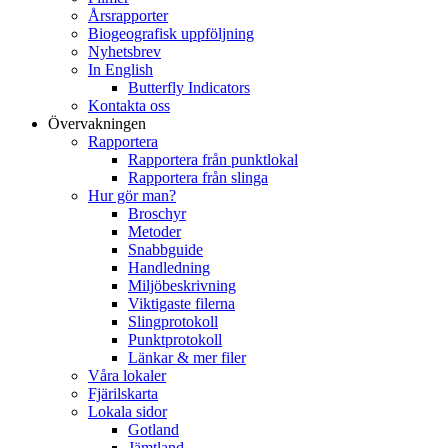
Årsrapporter
Biogeografisk uppföljning
Nyhetsbrev
In English
Butterfly Indicators
Kontakta oss
Övervakningen
Rapportera
Rapportera från punktlokal
Rapportera från slinga
Hur gör man?
Broschyr
Metoder
Snabbguide
Handledning
Miljöbeskrivning
Viktigaste filerna
Slingprotokoll
Punktprotokoll
Länkar & mer filer
Våra lokaler
Fjärilskarta
Lokala sidor
Gotland
Jämtland