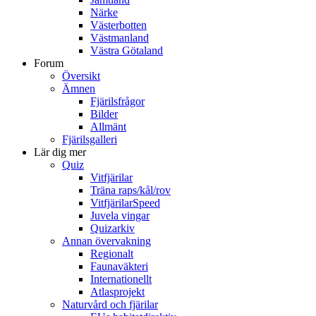
Närke
Västerbotten
Västmanland
Västra Götaland
Forum
Översikt
Ämnen
Fjärilsfrågor
Bilder
Allmänt
Fjärilsgalleri
Lär dig mer
Quiz
Vitfjärilar
Träna raps/kål/rov
VitfjärilarSpeed
Juvela vingar
Quizarkiv
Annan övervakning
Regionalt
Faunaväkteri
Internationellt
Atlasprojekt
Naturvård och fjärilar