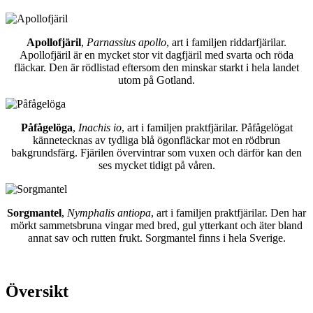
Apollofjäril
,
Parnassius apollo
, art i familjen riddarfjärilar.
Apollofjäril är en mycket stor vit dagfjäril med svarta och röda
fläckar. Den är rödlistad eftersom den minskar starkt i hela landet
utom på Gotland.
Påfågelöga
,
Inachis io
, art i familjen praktfjärilar. Påfågelögat
kännetecknas av tydliga blå ögonfläckar mot en rödbrun
bakgrundsfärg. Fjärilen övervintrar som vuxen och därför kan den
ses mycket tidigt på våren.
Sorgmantel
,
Nymphalis antiopa
, art i familjen praktfjärilar. Den har
mörkt sammetsbruna vingar med bred, gul ytterkant och äter bland
annat sav och rutten frukt. Sorgmantel finns i hela Sverige.
Översikt