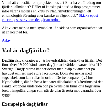
Vill ni att vi berättar om projektet hos er? Eller ha ett föredrag om
fjärilar i allmänhet? Håller ni kanske på att sätta ihop programmet
inför vårens möten i en krets av Naturskyddsföreningen, ett
entomologisk förening eller kanske en fågelklubb?
Skicka epost
eller ring så ser vi om det går att ordna.
Aktiviteter märkta med symbolen
är sådana som organisatören tar
ut en kostnad för.
Arkiv
Vad är dagfjärilar?
Dagfjärilar
,
rhopalocera
, är huvudsakligen dagaktiva fjärilar. Det
finns över
19 000
kända arter dagfjärilar i världen, varav cirka
110
i
Sverige. Dagfjärilarna känner dofter med hjälp av antenner på
huvudet och ser med stora facettögon. Dom äter nektar med
sugsnabel, som kan rullas in och ut. De tre benparen (två hos
Nymphalidae, där är första benparet tillbakabildat!) återfinns på den
slanka kroppens undersida och på ovansidan finns ofta färgstarka
brett triangulära vingar som när de vilar är resta mot varandra över
ryggen.
Exempel på dagfjärilar