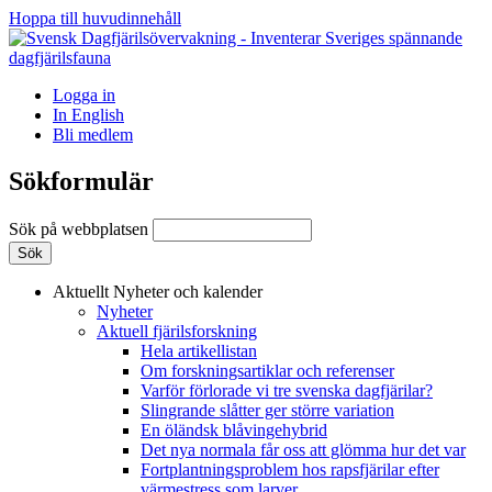
Hoppa till huvudinnehåll
Logga in
In English
Bli medlem
Sökformulär
Sök på webbplatsen
Aktuellt
Nyheter och kalender
Nyheter
Aktuell fjärilsforskning
Hela artikellistan
Om forskningsartiklar och referenser
Varför förlorade vi tre svenska dagfjärilar?
Slingrande slåtter ger större variation
En öländsk blåvingehybrid
Det nya normala får oss att glömma hur det var
Fortplantningsproblem hos rapsfjärilar efter
värmestress som larver