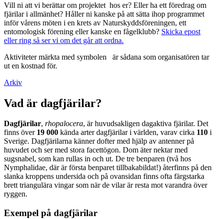
Vill ni att vi berättar om projektet hos er? Eller ha ett föredrag om
fjärilar i allmänhet? Håller ni kanske på att sätta ihop programmet
inför vårens möten i en krets av Naturskyddsföreningen, ett
entomologisk förening eller kanske en fågelklubb?
Skicka epost
eller ring så ser vi om det går att ordna.
Aktiviteter märkta med symbolen
är sådana som organisatören tar
ut en kostnad för.
Arkiv
Vad är dagfjärilar?
Dagfjärilar
,
rhopalocera
, är huvudsakligen dagaktiva fjärilar. Det
finns över
19 000
kända arter dagfjärilar i världen, varav cirka
110
i
Sverige. Dagfjärilarna känner dofter med hjälp av antenner på
huvudet och ser med stora facettögon. Dom äter nektar med
sugsnabel, som kan rullas in och ut. De tre benparen (två hos
Nymphalidae, där är första benparet tillbakabildat!) återfinns på den
slanka kroppens undersida och på ovansidan finns ofta färgstarka
brett triangulära vingar som när de vilar är resta mot varandra över
ryggen.
Exempel på dagfjärilar