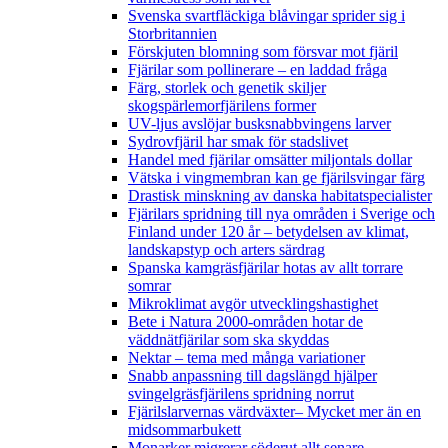
Svenska svartfläckiga blåvingar sprider sig i
Storbritannien
Förskjuten blomning som försvar mot fjäril
Fjärilar som pollinerare – en laddad fråga
Färg, storlek och genetik skiljer
skogspärlemorfjärilens former
UV-ljus avslöjar busksnabbvingens larver
Sydrovfjäril har smak för stadslivet
Handel med fjärilar omsätter miljontals dollar
Vätska i vingmembran kan ge fjärilsvingar färg
Drastisk minskning av danska habitatspecialister
Fjärilars spridning till nya områden i Sverige och
Finland under 120 år
– betydelsen av klimat,
landskapstyp och arters särdrag
Spanska kamgräsfjärilar hotas av allt torrare
somrar
Mikroklimat avgör utvecklingshastighet
Bete i Natura 2000-områden hotar de
väddnätfjärilar som ska skyddas
Nektar – tema med många variationer
Snabb anpassning till dagslängd hjälper
svingelgräsfjärilens spridning norrut
Fjärilslarvernas värdväxter– Mycket mer än en
midsommarbukett
Monarker migrerar söderut allt senare