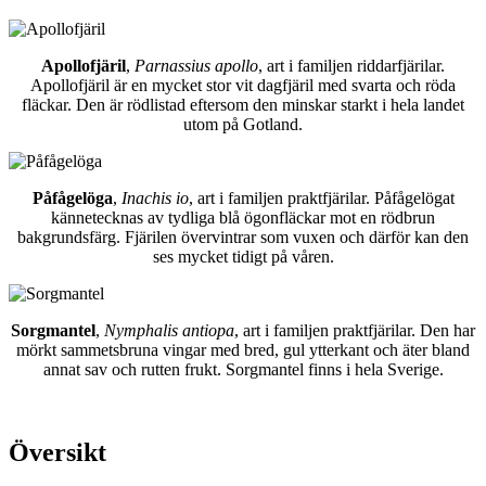
Apollofjäril
,
Parnassius apollo
, art i familjen riddarfjärilar.
Apollofjäril är en mycket stor vit dagfjäril med svarta och röda
fläckar. Den är rödlistad eftersom den minskar starkt i hela landet
utom på Gotland.
Påfågelöga
,
Inachis io
, art i familjen praktfjärilar. Påfågelögat
kännetecknas av tydliga blå ögonfläckar mot en rödbrun
bakgrundsfärg. Fjärilen övervintrar som vuxen och därför kan den
ses mycket tidigt på våren.
Sorgmantel
,
Nymphalis antiopa
, art i familjen praktfjärilar. Den har
mörkt sammetsbruna vingar med bred, gul ytterkant och äter bland
annat sav och rutten frukt. Sorgmantel finns i hela Sverige.
Översikt