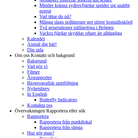
Mindre kräsna sydrovfjärilar sprider sig snabbt
norrut
Vad tittar du på?
Många slags pollinerare ger större bomullsskörd
Två generationer påfågelöga i Belgien
Vackra fjärilar skyddas oftare än alldagliga
Kalender
Anmäl dig här!
Din sida
Om oss
Kontakt och bakgrund
Bakgrund
Vad gör vi
Filmer
Årsrapporter
Biogeografisk uppföljning
Nyhetsbrev
In English
Butterfly Indicators
Kontakta oss
Övervakningen
Rapportera eller sök
Rapportera
Rapportera från punktlokal
Rapportera från slinga
Hur gör man?