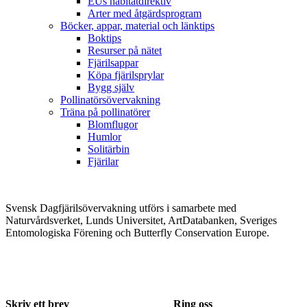
EUs habitatdirektiv
Arter med åtgärdsprogram
Böcker, appar, material och länktips
Boktips
Resurser på nätet
Fjärilsappar
Köpa fjärilsprylar
Bygg själv
Pollinatörsövervakning
Träna på pollinatörer
Blomflugor
Humlor
Solitärbin
Fjärilar
Svensk Dagfjärilsövervakning utförs i samarbete med
Naturvårdsverket, Lunds Universitet, ArtDatabanken, Sveriges
Entomologiska Förening och Butterfly Conservation Europe.
Skriv ett brev
Ring oss