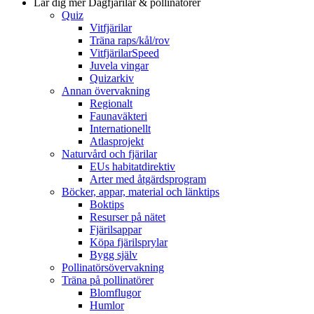
Lär dig mer
Dagfjärilar & pollinatörer
Quiz
Vitfjärilar
Träna raps/kål/rov
VitfjärilarSpeed
Juvela vingar
Quizarkiv
Annan övervakning
Regionalt
Faunaväkteri
Internationellt
Atlasprojekt
Naturvård och fjärilar
EUs habitatdirektiv
Arter med åtgärdsprogram
Böcker, appar, material och länktips
Boktips
Resurser på nätet
Fjärilsappar
Köpa fjärilsprylar
Bygg själv
Pollinatörsövervakning
Träna på pollinatörer
Blomflugor
Humlor