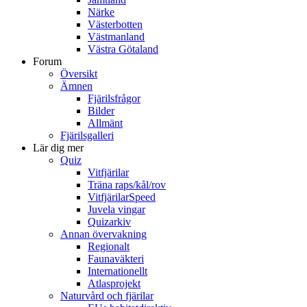
Närke
Västerbotten
Västmanland
Västra Götaland
Forum
Översikt
Ämnen
Fjärilsfrågor
Bilder
Allmänt
Fjärilsgalleri
Lär dig mer
Quiz
Vitfjärilar
Träna raps/kål/rov
VitfjärilarSpeed
Juvela vingar
Quizarkiv
Annan övervakning
Regionalt
Faunaväkteri
Internationellt
Atlasprojekt
Naturvård och fjärilar