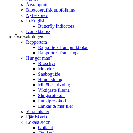
Årsrapporter
Biogeografisk uppföljning
Nyhetsbrev
In English
Butterfly Indicators
Kontakta oss
Övervakningen
Rapportera
Rapportera från punktlokal
Rapportera från slinga
Hur gör man?
Broschyr
Metoder
Snabbguide
Handledning
Miljöbeskrivning
Viktigaste filerna
Slingprotokoll
Punktprotokoll
Länkar & mer filer
Våra lokaler
Fjärilskarta
Lokala sidor
Gotland
Jämtland