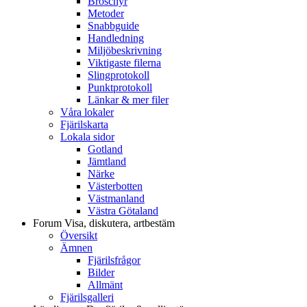
Broschyr
Metoder
Snabbguide
Handledning
Miljöbeskrivning
Viktigaste filerna
Slingprotokoll
Punktprotokoll
Länkar & mer filer
Våra lokaler
Fjärilskarta
Lokala sidor
Gotland
Jämtland
Närke
Västerbotten
Västmanland
Västra Götaland
Forum
Visa, diskutera, artbestäm
Översikt
Ämnen
Fjärilsfrågor
Bilder
Allmänt
Fjärilsgalleri