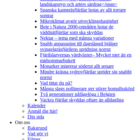
landskapstyp och arters särdrag</span>
Spanska kamgräsfjärilar hotas av allt torrare
somrar
Mikroklimat avgör utvecklingshastighet
Bete i Natura 2000-områden hotar de
väddnätfjärilar som ska skyddas
Nektar – tema med många variationer
Snabb anpassning till dagslängd hjälper
svingelgräsfjärilens spridning norrut
Fjärilslarvernas värdväxter– Mycket mer än en
midsommarbukett
Monarker migrerar söderut allt senare
Mindre kräsna sydrovfjärilar sprider sig snabbt
norrut
Vad tittar du på?
Många slags pollinerare ger större bomullsskörd
Två generationer påfågelöga i Belgien
Vackra fjärilar skyddas oftare än alldagliga
Kalender
Anmäl dig här!
Din sida
Om oss
Bakgrund
Vad gör vi
Filmer