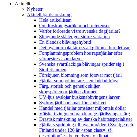
Aktuellt
Nyheter
Aktuell fjärilsforskning
Hela artikellistan
Om forskningsartiklar och referenser
Varför förlorade vi tre svenska dagfjärilar?
Slingrande slåtter ger större variation
En öländsk blåvingehybrid
Det nya normala får oss att glömma hur det var
Fortplantningsproblem hos rapsfjärilar efter
värmestress som larver
Svenska svartfläckiga blåvingar sprider sig i
Storbritannien
Förskjuten blomning som försvar mot fjäril
Fjärilar som pollinerare – en laddad fråga
Färg, storlek och genetik skiljer
skogspärlemorfjärilens former
UV-ljus avslöjar busksnabbvingens larver
Sydrovfjäril har smak för stadslivet
Handel med fjärilar omsätter miljontals dollar
Vätska i vingmembran kan ge fjärilsvingar färg
Drastisk minskning av danska habitatspecialister
Fjärilars spridning till nya områden i Sverige och
Finland under 120 år <span class="sf-
description">– betydelsen av klimat,