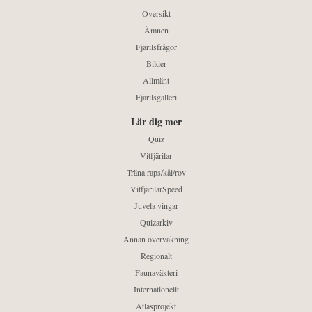
Översikt
Ämnen
Fjärilsfrågor
Bilder
Allmänt
Fjärilsgalleri
Lär dig mer
Quiz
Vitfjärilar
Träna raps/kål/rov
VitfjärilarSpeed
Juvela vingar
Quizarkiv
Annan övervakning
Regionalt
Faunaväkteri
Internationellt
Atlasprojekt