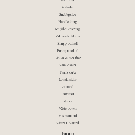
Metoder
Snabbguide
Handledning
Miljöbeskrivning
Viktigaste filerna
Slingprotokoll
Punktprotokoll
Länkar & mer filer
Våra lokaler
Fjärilskarta
Lokala sidor
Gotland
Jämtland
Närke
Västerbotten
Västmanland
Västra Götaland
Forum