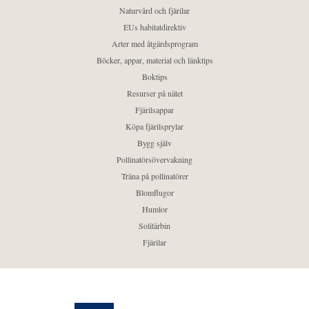
Naturvård och fjärilar
EUs habitatdirektiv
Arter med åtgärdsprogram
Böcker, appar, material och länktips
Boktips
Resurser på nätet
Fjärilsappar
Köpa fjärilsprylar
Bygg själv
Pollinatörsövervakning
Träna på pollinatörer
Blomflugor
Humlor
Solitärbin
Fjärilar