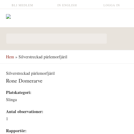
Hoppa till huvudinnehåll
BLI MEDLEM
IN ENGLISH
LOGGA IN
Sökformulär
Hem
» Silverstreckad pärlemorfjäril
Silverstreckad pärlemorfjäril
Rone Domerarve
Platskategori:
Slinga
Antal observationer:
1
Rapportör: