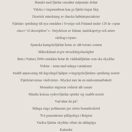
Handel med fjärilar omsätter miljontals dollar
Vätska i vingmembran kan ge fjärilsvingar färg
Drastisk minskning av danska habitatspecialister
Fjärilars spridning till nya områden i Sverige och Finland under 120 år <span
class="sf-description">– betydelsen av klimat, landskapstyp och arters
särdrag</span>
Spanska kamgräsfjärilar hotas av allt torrare somrar
Mikroklimat avgör utvecklingshastighet
Bete i Natura 2000-områden hotar de väddnätfjärilar som ska skyddas
Nektar – tema med många variationer
Snabb anpassning till dagslängd hjälper svingelgräsfjärilens spridning norrut
Fjärilslarvernas värdväxter– Mycket mer än en midsommarbukett
Monarker migrerar söderut allt senare
Mindre kräsna sydrovfjärilar sprider sig snabbt norrut
Vad tittar du på?
Många slags pollinerare ger större bomullsskörd
Två generationer påfågelöga i Belgien
Vackra fjärilar skyddas oftare än alldagliga
Kalender