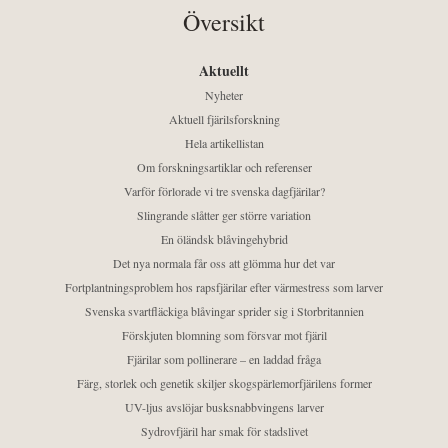
Översikt
Aktuellt
Nyheter
Aktuell fjärilsforskning
Hela artikellistan
Om forskningsartiklar och referenser
Varför förlorade vi tre svenska dagfjärilar?
Slingrande slåtter ger större variation
En öländsk blåvingehybrid
Det nya normala får oss att glömma hur det var
Fortplantningsproblem hos rapsfjärilar efter värmestress som larver
Svenska svartfläckiga blåvingar sprider sig i Storbritannien
Förskjuten blomning som försvar mot fjäril
Fjärilar som pollinerare – en laddad fråga
Färg, storlek och genetik skiljer skogspärlemorfjärilens former
UV-ljus avslöjar busksnabbvingens larver
Sydrovfjäril har smak för stadslivet