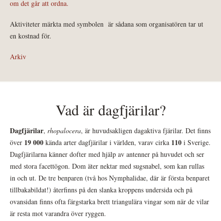
om det går att ordna.
Aktiviteter märkta med symbolen
är sådana som organisatören tar ut
en kostnad för.
Arkiv
Vad är dagfjärilar?
Dagfjärilar
,
rhopalocera
, är huvudsakligen dagaktiva fjärilar. Det finns
19 000
110
över
kända arter dagfjärilar i världen, varav cirka
i Sverige.
Dagfjärilarna känner dofter med hjälp av antenner på huvudet och ser
med stora facettögon. Dom äter nektar med sugsnabel, som kan rullas
in och ut. De tre benparen (två hos Nymphalidae, där är första benparet
tillbakabildat!) återfinns på den slanka kroppens undersida och på
ovansidan finns ofta färgstarka brett triangulära vingar som när de vilar
är resta mot varandra över ryggen.