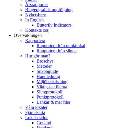
Årsrapporter
Biogeografisk uppföljning
Nyhetsbrev
In English
Butterfly Indicators
Kontakta oss
Övervakningen
Rapportera
Rapportera från punktlokal
Rapportera från slinga
Hur gör man?
Broschyr
Metoder
Snabbguide
Handledning
Miljöbeskrivning
Viktigaste filerna
Slingprotokoll
Punktprotokoll
Länkar & mer filer
Våra lokaler
Fjärilskarta
Lokala sidor
Gotland
Jämtland