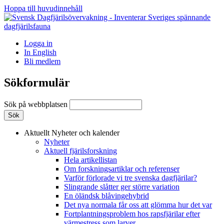
Hoppa till huvudinnehåll
Logga in
In English
Bli medlem
Sökformulär
Sök på webbplatsen
Aktuellt
Nyheter och kalender
Nyheter
Aktuell fjärilsforskning
Hela artikellistan
Om forskningsartiklar och referenser
Varför förlorade vi tre svenska dagfjärilar?
Slingrande slåtter ger större variation
En öländsk blåvingehybrid
Det nya normala får oss att glömma hur det var
Fortplantningsproblem hos rapsfjärilar efter
värmestress som larver