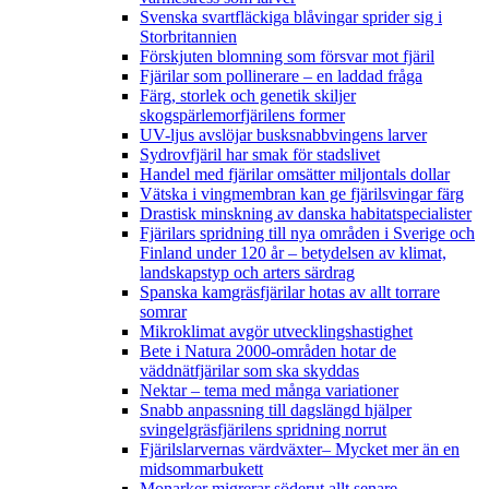
Svenska svartfläckiga blåvingar sprider sig i
Storbritannien
Förskjuten blomning som försvar mot fjäril
Fjärilar som pollinerare – en laddad fråga
Färg, storlek och genetik skiljer
skogspärlemorfjärilens former
UV-ljus avslöjar busksnabbvingens larver
Sydrovfjäril har smak för stadslivet
Handel med fjärilar omsätter miljontals dollar
Vätska i vingmembran kan ge fjärilsvingar färg
Drastisk minskning av danska habitatspecialister
Fjärilars spridning till nya områden i Sverige och
Finland under 120 år
– betydelsen av klimat,
landskapstyp och arters särdrag
Spanska kamgräsfjärilar hotas av allt torrare
somrar
Mikroklimat avgör utvecklingshastighet
Bete i Natura 2000-områden hotar de
väddnätfjärilar som ska skyddas
Nektar – tema med många variationer
Snabb anpassning till dagslängd hjälper
svingelgräsfjärilens spridning norrut
Fjärilslarvernas värdväxter– Mycket mer än en
midsommarbukett
Monarker migrerar söderut allt senare