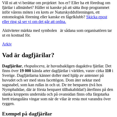
Vill ni att vi berättar om projektet hos er? Eller ha ett föredrag om
fjärilar i allmänhet? Håller ni kanske på att sätta ihop programmet
inför vårens möten i en krets av Naturskyddsföreningen, ett
entomologisk förening eller kanske en fågelklubb?
Skicka epost
eller ring så ser vi om det går att ordna.
Aktiviteter märkta med symbolen
är sådana som organisatören tar
ut en kostnad för.
Arkiv
Vad är dagfjärilar?
Dagfjärilar
,
rhopalocera
, är huvudsakligen dagaktiva fjärilar. Det
finns över
19 000
kända arter dagfjärilar i världen, varav cirka
110
i
Sverige. Dagfjärilarna känner dofter med hjälp av antenner på
huvudet och ser med stora facettögon. Dom äter nektar med
sugsnabel, som kan rullas in och ut. De tre benparen (två hos
Nymphalidae, där är första benparet tillbakabildat!) återfinns på den
slanka kroppens undersida och på ovansidan finns ofta färgstarka
brett triangulära vingar som när de vilar är resta mot varandra över
ryggen.
Exempel på dagfjärilar