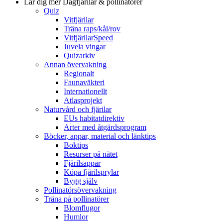
Lär dig mer
Dagfjärilar & pollinatörer
Quiz
Vitfjärilar
Träna raps/kål/rov
VitfjärilarSpeed
Juvela vingar
Quizarkiv
Annan övervakning
Regionalt
Faunaväkteri
Internationellt
Atlasprojekt
Naturvård och fjärilar
EUs habitatdirektiv
Arter med åtgärdsprogram
Böcker, appar, material och länktips
Boktips
Resurser på nätet
Fjärilsappar
Köpa fjärilsprylar
Bygg själv
Pollinatörsövervakning
Träna på pollinatörer
Blomflugor
Humlor