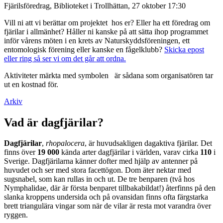
Fjärilsföredrag, Biblioteket i Trollhättan, 27 oktober 17:30
Vill ni att vi berättar om projektet hos er? Eller ha ett föredrag om
fjärilar i allmänhet? Håller ni kanske på att sätta ihop programmet
inför vårens möten i en krets av Naturskyddsföreningen, ett
entomologisk förening eller kanske en fågelklubb?
Skicka epost
eller ring så ser vi om det går att ordna.
Aktiviteter märkta med symbolen
är sådana som organisatören tar
ut en kostnad för.
Arkiv
Vad är dagfjärilar?
Dagfjärilar
,
rhopalocera
, är huvudsakligen dagaktiva fjärilar. Det
finns över
19 000
kända arter dagfjärilar i världen, varav cirka
110
i
Sverige. Dagfjärilarna känner dofter med hjälp av antenner på
huvudet och ser med stora facettögon. Dom äter nektar med
sugsnabel, som kan rullas in och ut. De tre benparen (två hos
Nymphalidae, där är första benparet tillbakabildat!) återfinns på den
slanka kroppens undersida och på ovansidan finns ofta färgstarka
brett triangulära vingar som när de vilar är resta mot varandra över
ryggen.