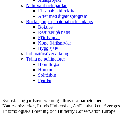
Atlasprojekt
Naturvård och fjärilar
EUs habitatdirektiv
Arter med åtgärdsprogram
Böcker, appar, material och länktips
Boktips
Resurser på nätet
Fjärilsappar
Köpa fjärilsprylar
Bygg själv
Pollinatörsövervakning
Träna på pollinatörer
Blomflugor
Humlor
Solitärbin
Fjärilar
Svensk Dagfjärilsövervakning utförs i samarbete med
Naturvårdsverket, Lunds Universitet, ArtDatabanken, Sveriges
Entomologiska Förening och Butterfly Conservation Europe.