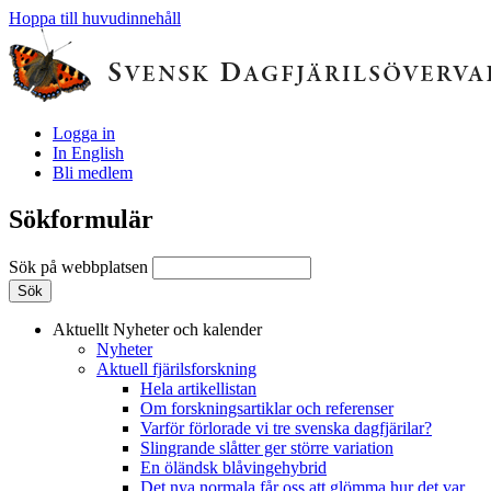
Hoppa till huvudinnehåll
Logga in
In English
Bli medlem
Sökformulär
Sök på webbplatsen
Aktuellt
Nyheter och kalender
Nyheter
Aktuell fjärilsforskning
Hela artikellistan
Om forskningsartiklar och referenser
Varför förlorade vi tre svenska dagfjärilar?
Slingrande slåtter ger större variation
En öländsk blåvingehybrid
Det nya normala får oss att glömma hur det var