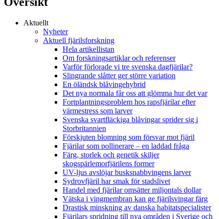
Översikt
Aktuellt
Nyheter
Aktuell fjärilsforskning
Hela artikellistan
Om forskningsartiklar och referenser
Varför förlorade vi tre svenska dagfjärilar?
Slingrande slåtter ger större variation
En öländsk blåvingehybrid
Det nya normala får oss att glömma hur det var
Fortplantningsproblem hos rapsfjärilar efter
värmestress som larver
Svenska svartfläckiga blåvingar sprider sig i
Storbritannien
Förskjuten blomning som försvar mot fjäril
Fjärilar som pollinerare – en laddad fråga
Färg, storlek och genetik skiljer
skogspärlemorfjärilens former
UV-ljus avslöjar busksnabbvingens larver
Sydrovfjäril har smak för stadslivet
Handel med fjärilar omsätter miljontals dollar
Vätska i vingmembran kan ge fjärilsvingar färg
Drastisk minskning av danska habitatspecialister
Fjärilars spridning till nya områden i Sverige och