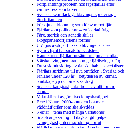
Fortplantningsproblem hos rapsfjärilar efter
värmestress som larver
Svenska svartfläckiga blåvingar sprider sig i
Storbritannien
Förskjuten blomning som försvar mot fjäril
Fjärilar som pollinerare – en laddad fråga
Färg, storlek och genetik skiljer
skogspärlemorfjärilens former
UV-ljus avslöjar busksnabbvingens larver
Sydrovfjäril har smak för stadslivet
Handel med fjärilar omsätter miljontals dollar
Vätska i vingmembran kan ge fjärilsvingar färg
Drastisk minskning av danska habitatspecialister
Fjärilars spridning till nya områden i Sverige och
Finland under 120 år
– betydelsen av klimat,
landskapstyp och arters särdrag
Spanska kamgräsfjärilar hotas av allt torrare
somrar
Mikroklimat avgör utvecklingshastighet
Bete i Natura 2000-områden hotar de
väddnätfjärilar som ska skyddas
Nektar – tema med många variationer
Snabb anpassning till dagslängd hjälper
svingelgräsfjärilens spridning norrut
Fjärilslarvernas värdväxter– Mycket mer än en