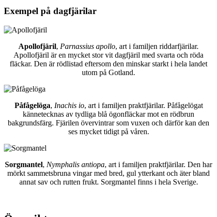
Exempel på dagfjärilar
Apollofjäril
,
Parnassius apollo
, art i familjen riddarfjärilar.
Apollofjäril är en mycket stor vit dagfjäril med svarta och röda
fläckar. Den är rödlistad eftersom den minskar starkt i hela landet
utom på Gotland.
Påfågelöga
,
Inachis io
, art i familjen praktfjärilar. Påfågelögat
kännetecknas av tydliga blå ögonfläckar mot en rödbrun
bakgrundsfärg. Fjärilen övervintrar som vuxen och därför kan den
ses mycket tidigt på våren.
Sorgmantel
,
Nymphalis antiopa
, art i familjen praktfjärilar. Den har
mörkt sammetsbruna vingar med bred, gul ytterkant och äter bland
annat sav och rutten frukt. Sorgmantel finns i hela Sverige.