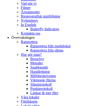
Vad gör vi
Filmer
Årsrapporter
Biogeografisk uppföljning
Nyhetsbrev
In English
Butterfly Indicators
Kontakta oss
Övervakningen
Rapportera
Rapportera från punktlokal
Rapportera från slinga
Hur gör man?
Broschyr
Metoder
Snabbguide
Handledning
Miljöbeskrivning
Viktigaste filerna
Slingprotokoll
Punktprotokoll
Länkar & mer filer
Våra lokaler
Fjärilskarta
Lokala sidor