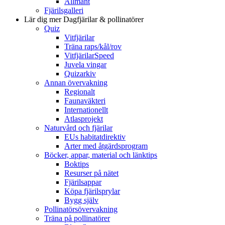
Allmänt
Fjärilsgalleri
Lär dig mer
Dagfjärilar & pollinatörer
Quiz
Vitfjärilar
Träna raps/kål/rov
VitfjärilarSpeed
Juvela vingar
Quizarkiv
Annan övervakning
Regionalt
Faunaväkteri
Internationellt
Atlasprojekt
Naturvård och fjärilar
EUs habitatdirektiv
Arter med åtgärdsprogram
Böcker, appar, material och länktips
Boktips
Resurser på nätet
Fjärilsappar
Köpa fjärilsprylar
Bygg själv
Pollinatörsövervakning
Träna på pollinatörer