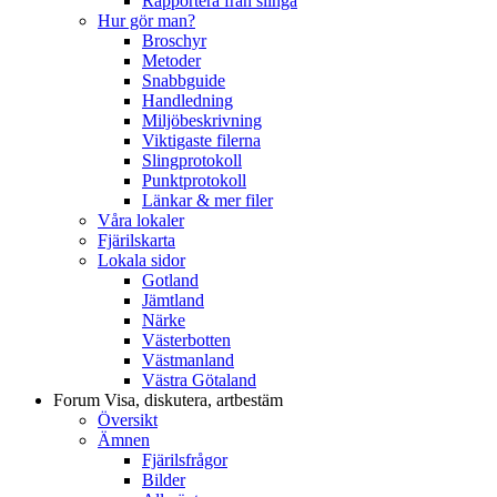
Rapportera från slinga
Hur gör man?
Broschyr
Metoder
Snabbguide
Handledning
Miljöbeskrivning
Viktigaste filerna
Slingprotokoll
Punktprotokoll
Länkar & mer filer
Våra lokaler
Fjärilskarta
Lokala sidor
Gotland
Jämtland
Närke
Västerbotten
Västmanland
Västra Götaland
Forum
Visa, diskutera, artbestäm
Översikt
Ämnen
Fjärilsfrågor
Bilder