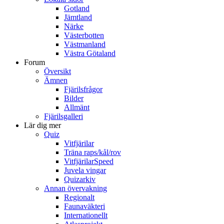
Gotland
Jämtland
Närke
Västerbotten
Västmanland
Västra Götaland
Forum
Översikt
Ämnen
Fjärilsfrågor
Bilder
Allmänt
Fjärilsgalleri
Lär dig mer
Quiz
Vitfjärilar
Träna raps/kål/rov
VitfjärilarSpeed
Juvela vingar
Quizarkiv
Annan övervakning
Regionalt
Faunaväkteri
Internationellt