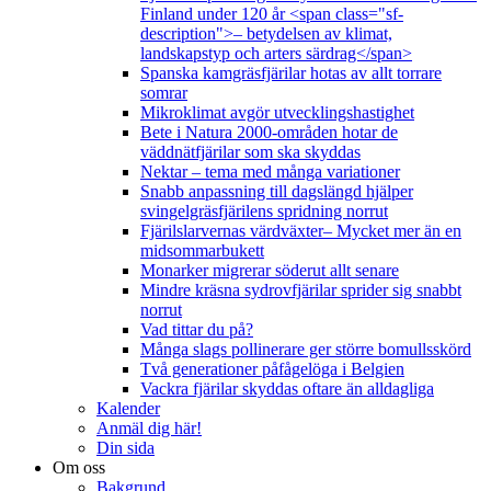
Finland under 120 år <span class="sf-
description">– betydelsen av klimat,
landskapstyp och arters särdrag</span>
Spanska kamgräsfjärilar hotas av allt torrare
somrar
Mikroklimat avgör utvecklingshastighet
Bete i Natura 2000-områden hotar de
väddnätfjärilar som ska skyddas
Nektar – tema med många variationer
Snabb anpassning till dagslängd hjälper
svingelgräsfjärilens spridning norrut
Fjärilslarvernas värdväxter– Mycket mer än en
midsommarbukett
Monarker migrerar söderut allt senare
Mindre kräsna sydrovfjärilar sprider sig snabbt
norrut
Vad tittar du på?
Många slags pollinerare ger större bomullsskörd
Två generationer påfågelöga i Belgien
Vackra fjärilar skyddas oftare än alldagliga
Kalender
Anmäl dig här!
Din sida
Om oss
Bakgrund