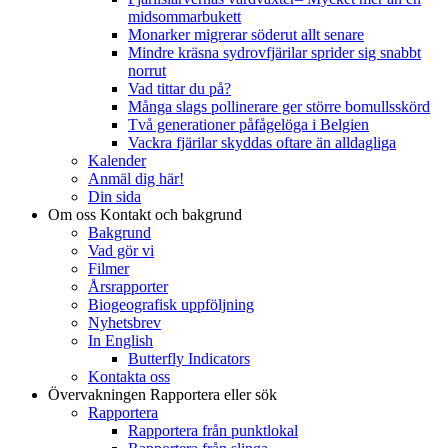
midsommarbukett
Monarker migrerar söderut allt senare
Mindre kräsna sydrovfjärilar sprider sig snabbt
norrut
Vad tittar du på?
Många slags pollinerare ger större bomullsskörd
Två generationer påfågelöga i Belgien
Vackra fjärilar skyddas oftare än alldagliga
Kalender
Anmäl dig här!
Din sida
Om oss
Kontakt och bakgrund
Bakgrund
Vad gör vi
Filmer
Årsrapporter
Biogeografisk uppföljning
Nyhetsbrev
In English
Butterfly Indicators
Kontakta oss
Övervakningen
Rapportera eller sök
Rapportera
Rapportera från punktlokal