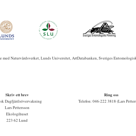
te med Naturvårdsverket, Lunds Universitet, ArtDatabanken, Sveriges Entomologis
Skriv ett brev
Ring oss
sk Dagfjärilsövervakning
Telefon: 046-222 3818 (Lars Petter
Lars Pettersson
Ekologihuset
223 62 Lund