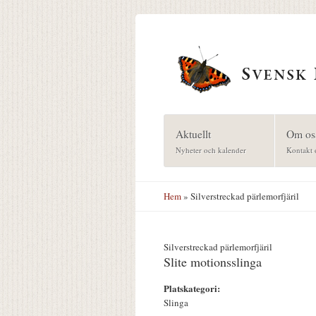
Hoppa till huvudinnehåll
Aktuellt
Om os
Nyheter och kalender
Kontakt 
Hem
» Silverstreckad pärlemorfjäril
Silverstreckad pärlemorfjäril
Slite motionsslinga
Platskategori:
Slinga