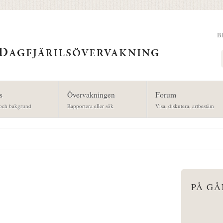
B
Sök
s
Övervakningen
Forum
och bakgrund
Rapportera eller sök
Visa, diskutera, artbestäm
PÅ G