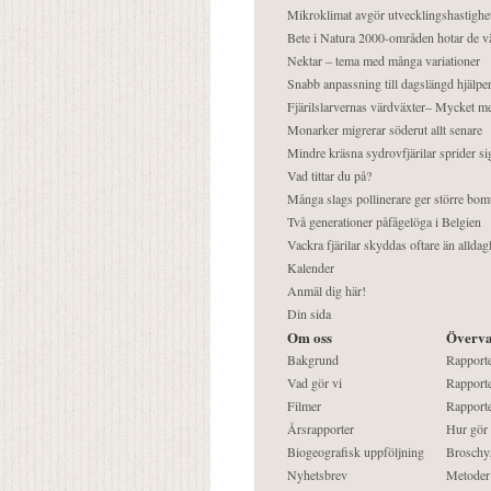
Mikroklimat avgör utvecklingshastighe
Bete i Natura 2000-områden hotar de v
Nektar – tema med många variationer
Snabb anpassning till dagslängd hjälper
Fjärilslarvernas värdväxter– Mycket 
Monarker migrerar söderut allt senare
Mindre kräsna sydrovfjärilar sprider si
Vad tittar du på?
Många slags pollinerare ger större bom
Två generationer påfågelöga i Belgien
Vackra fjärilar skyddas oftare än alldag
Kalender
Anmäl dig här!
Din sida
Om oss
Överva
Bakgrund
Rapport
Vad gör vi
Rapporte
Filmer
Rapporte
Årsrapporter
Hur gör
Biogeografisk uppföljning
Broschy
Nyhetsbrev
Metoder