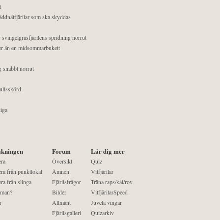
t
äddnätfjärilar som ska skyddas
 svingelgräsfjärilens spridning norrut
mer än en midsommarbukett
g snabbt norrut
ullsskörd
liga
kningen
Forum
Lär dig mer
era
Översikt
Quiz
ra från punktlokal
Ämnen
Vitfjärilar
ra från slinga
Fjärilsfrågor
Träna raps/kål/rov
 man?
Bilder
VitfjärilarSpeed
r
Allmänt
Juvela vingar
Fjärilsgalleri
Quizarkiv