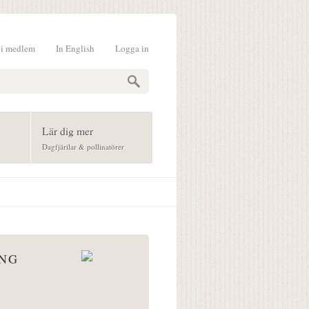
li medlem
In English
Logga in
formulär
Lär dig mer
Dagfjärilar & pollinatörer
ÅNG