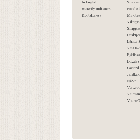
In English
Snabbgu
Butterfly Indicators
Handled
Kontakta oss
Miljöbes
Viktigast
Slingpro
Punktpro
Länkar &
Våra lok
Fjärilska
Lokala s
Gotland
Jämtlan
Närke
Västerbo
Västman
Västra G