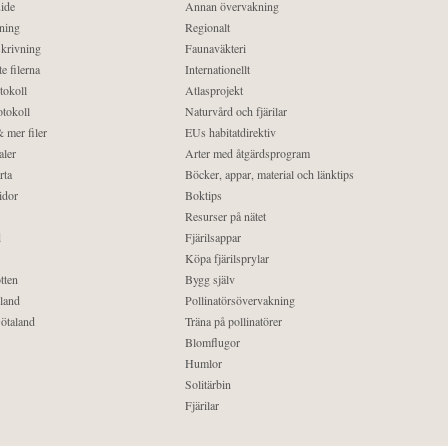
ide
Annan övervakning
ning
Regionalt
krivning
Faunaväkteri
e filerna
Internationellt
tokoll
Atlasprojekt
tokoll
Naturvård och fjärilar
 mer filer
EUs habitatdirektiv
aler
Arter med åtgärdsprogram
rta
Böcker, appar, material och länktips
idor
Boktips
Resurser på nätet
d
Fjärilsappar
Köpa fjärilsprylar
tten
Bygg själv
land
Pollinatörsövervakning
ötaland
Träna på pollinatörer
Blomflugor
Humlor
Solitärbin
Fjärilar