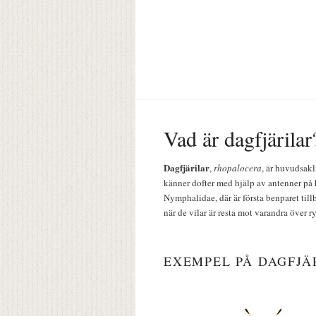
Vad är dagfjärilar
Dagfjärilar
,
rhopalocera
, är huvudsakl
känner dofter med hjälp av antenner på 
Nymphalidae, där är första benparet till
när de vilar är resta mot varandra över r
EXEMPEL PÅ DAGFJÄ