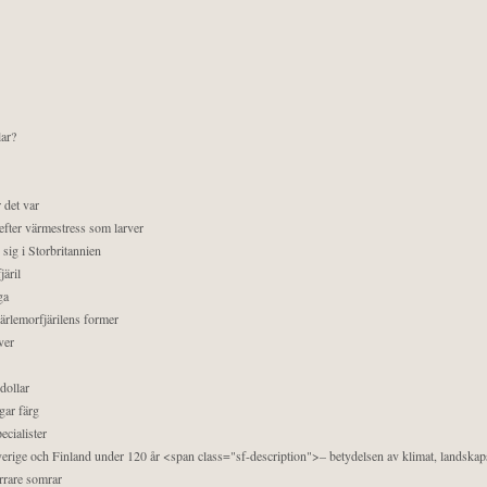
lar?
 det var
efter värmestress som larver
sig i Storbritannien
äril
ga
pärlemorfjärilens former
ver
dollar
gar färg
ecialister
 Sverige och Finland under 120 år <span class="sf-description">– betydelsen av klimat, landska
orrare somrar