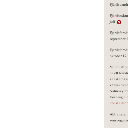
Fjärilsvand
Fjärilsexku
juli
Fjärilsföred
september 
Fjärilsföred
oktober 17
Vill ni att 
ha ett föred
kanske på a
vårens möte
Naturskydds
förening el
epost eller 
Aktivitete
som organisa