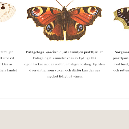
Påfågelöga
Sorgman
 i familjen
,
Inachis io
, art i familjen praktfjärilar.
t stor vit
Påfågelögat kännetecknas av tydliga blå
praktfjäri
r. Den är
ögonfläckar mot en rödbrun bakgrundsfärg. Fjärilen
med bred,
 hela landet
övervintrar som vuxen och därför kan den ses
och rutten
mycket tidigt på våren.