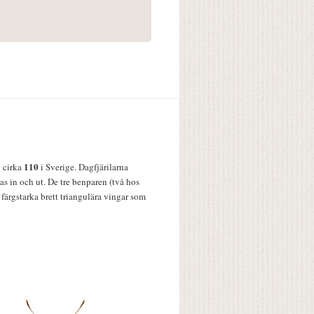
110
v cirka
i Sverige. Dagfjärilarna
s in och ut. De tre benparen (två hos
färgstarka brett triangulära vingar som