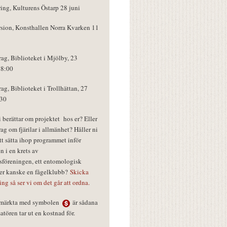
ring, Kulturens Östarp 28 juni
rsion, Konsthallen Norra Kvarken 11
rag, Biblioteket i Mjölby, 23
18:00
rag, Biblioteket i Trollhättan, 27
:30
vi berättar om projektet hos er? Eller
rag om fjärilar i allmänhet? Håller ni
tt sätta ihop programmet inför
n i en krets av
föreningen, ett entomologisk
ler kanske en fågelklubb?
Skicka
ring så ser vi om det går att ordna.
r märkta med symbolen
är sådana
tören tar ut en kostnad för.