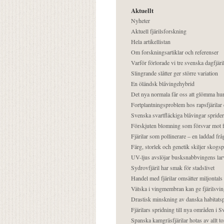
Aktuellt
Nyheter
Aktuell fjärilsforskning
Hela artikellistan
Om forskningsartiklar och referenser
Varför förlorade vi tre svenska dagfjäri
Slingrande slåtter ger större variation
En öländsk blåvingehybrid
Det nya normala får oss att glömma hur
Fortplantningsproblem hos rapsfjärilar 
Svenska svartfläckiga blåvingar sprider 
Förskjuten blomning som försvar mot fj
Fjärilar som pollinerare – en laddad frå
Färg, storlek och genetik skiljer skogs
UV-ljus avslöjar busksnabbvingens lar
Sydrovfjäril har smak för stadslivet
Handel med fjärilar omsätter miljontals 
Vätska i vingmembran kan ge fjärilsvin
Drastisk minskning av danska habitatsp
Fjärilars spridning till nya områden i
Spanska kamgräsfjärilar hotas av allt t