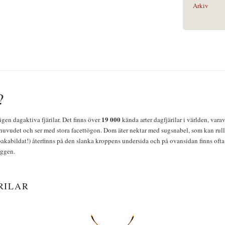
Arkiv
?
19 000
igen dagaktiva fjärilar. Det finns över
kända arter dagfjärilar i världen, vara
huvudet och ser med stora facettögon. Dom äter nektar med sugsnabel, som kan rulla
bakabildat!) återfinns på den slanka kroppens undersida och på ovansidan finns ofta 
yggen.
RILAR