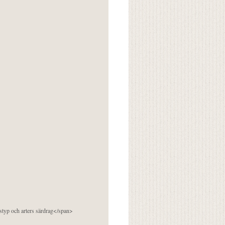
pstyp och arters särdrag</span>