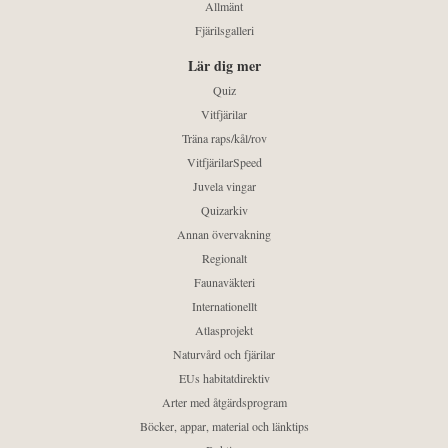
Allmänt
Fjärilsgalleri
Lär dig mer
Quiz
Vitfjärilar
Träna raps/kål/rov
VitfjärilarSpeed
Juvela vingar
Quizarkiv
Annan övervakning
Regionalt
Faunaväkteri
Internationellt
Atlasprojekt
Naturvård och fjärilar
EUs habitatdirektiv
Arter med åtgärdsprogram
Böcker, appar, material och länktips