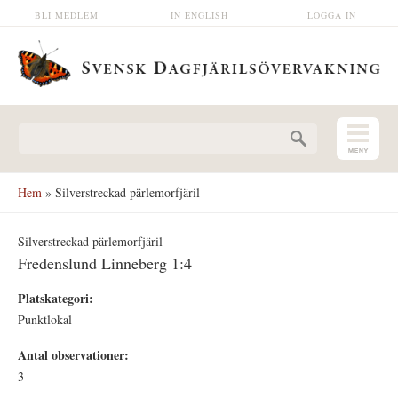
Hoppa till huvudinnehåll
BLI MEDLEM
IN ENGLISH
LOGGA IN
Sökformulär
Hem
» Silverstreckad pärlemorfjäril
Silverstreckad pärlemorfjäril
Fredenslund Linneberg 1:4
Platskategori:
Punktlokal
Antal observationer:
3