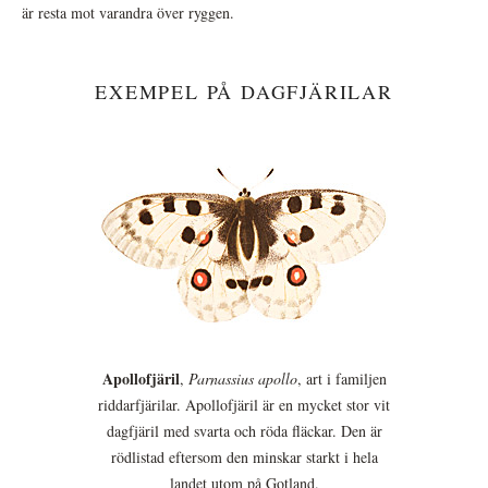
är resta mot varandra över ryggen.
EXEMPEL PÅ DAGFJÄRILAR
Apollofjäril
,
Parnassius apollo
, art i familjen
riddarfjärilar. Apollofjäril är en mycket stor vit
dagfjäril med svarta och röda fläckar. Den är
rödlistad eftersom den minskar starkt i hela
landet utom på Gotland.