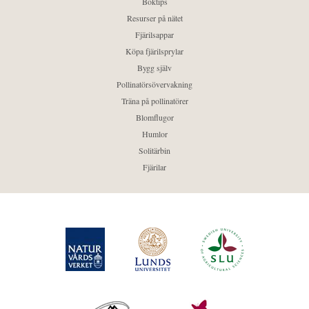
Boktips
Resurser på nätet
Fjärilsappar
Köpa fjärilsprylar
Bygg själv
Pollinatörsövervakning
Träna på pollinatörer
Blomflugor
Humlor
Solitärbin
Fjärilar