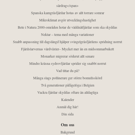
särdrag</span>
Spanska kamgräsfjärilar hotas av allt torrare somrar
Mikroklimat avgör utvecklingshastighet
Bete i Natura 2000-områden hotar de väddnätfjärilar som ska skyddas
Nektar – tema med många variationer
Snabb anpassning till dagslängd hjälper svingelgräsfjärilens spridning norrut
Fjärilslarvernas värdväxter– Mycket mer än en midsommarbukett
Monarker migrerar söderut allt senare
Mindre kräsna sydrovfjärilar sprider sig snabbt norrut
Vad tittar du på?
Många slags pollinerare ger större bomullsskörd
Två generationer påfågelöga i Belgien
Vackra fjärilar skyddas oftare än alldagliga
Kalender
Anmäl dig här!
Din sida
Om oss
Bakgrund