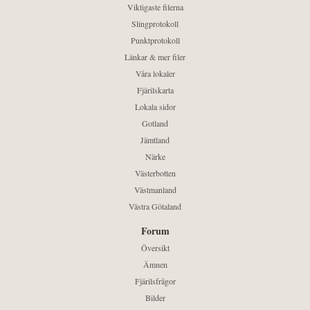
Viktigaste filerna
Slingprotokoll
Punktprotokoll
Länkar & mer filer
Våra lokaler
Fjärilskarta
Lokala sidor
Gotland
Jämtland
Närke
Västerbotten
Västmanland
Västra Götaland
Forum
Översikt
Ämnen
Fjärilsfrågor
Bilder