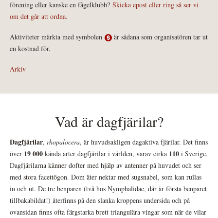
förening eller kanske en fågelklubb?
Skicka epost eller ring så ser vi
om det går att ordna.
Aktiviteter märkta med symbolen
är sådana som organisatören tar ut
en kostnad för.
Arkiv
Vad är dagfjärilar?
Dagfjärilar
,
rhopalocera
, är huvudsakligen dagaktiva fjärilar. Det finns
19 000
110
över
kända arter dagfjärilar i världen, varav cirka
i Sverige.
Dagfjärilarna känner dofter med hjälp av antenner på huvudet och ser
med stora facettögon. Dom äter nektar med sugsnabel, som kan rullas
in och ut. De tre benparen (två hos Nymphalidae, där är första benparet
tillbakabildat!) återfinns på den slanka kroppens undersida och på
ovansidan finns ofta färgstarka brett triangulära vingar som när de vilar