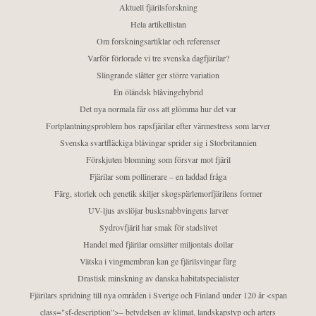
Aktuell fjärilsforskning
Hela artikellistan
Om forskningsartiklar och referenser
Varför förlorade vi tre svenska dagfjärilar?
Slingrande slåtter ger större variation
En öländsk blåvingehybrid
Det nya normala får oss att glömma hur det var
Fortplantningsproblem hos rapsfjärilar efter värmestress som larver
Svenska svartfläckiga blåvingar sprider sig i Storbritannien
Förskjuten blomning som försvar mot fjäril
Fjärilar som pollinerare – en laddad fråga
Färg, storlek och genetik skiljer skogspärlemorfjärilens former
UV-ljus avslöjar busksnabbvingens larver
Sydrovfjäril har smak för stadslivet
Handel med fjärilar omsätter miljontals dollar
Vätska i vingmembran kan ge fjärilsvingar färg
Drastisk minskning av danska habitatspecialister
Fjärilars spridning till nya områden i Sverige och Finland under 120 år <span
class="sf-description">– betydelsen av klimat, landskapstyp och arters