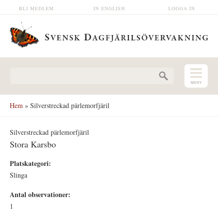
Hoppa till huvudinnehåll
BLI MEDLEM
IN ENGLISH
LOGGA IN
Sökformulär
Hem
» Silverstreckad pärlemorfjäril
Silverstreckad pärlemorfjäril
Stora Karsbo
Platskategori:
Slinga
Antal observationer:
1