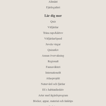
Allmänt
Fjärilsgalleri
Lär dig mer
Quiz
Vitfjärilar
Träna raps/kål/rov
VitfjärilarSpeed
Juvela vingar
Quizarkiv
Annan övervakning
Regionalt
Faunaväkteri
Internationellt
Atlasprojekt
Naturvård och fjärilar
EUs habitatdirektiv
Arter med åtgärdsprogram
Böcker, appar, material och länktips