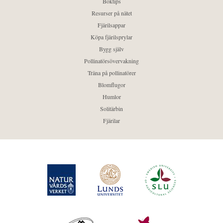
Boktips
Resurser på nätet
Fjärilsappar
Köpa fjärilsprylar
Bygg själv
Pollinatörsövervakning
Träna på pollinatörer
Blomflugor
Humlor
Solitärbin
Fjärilar