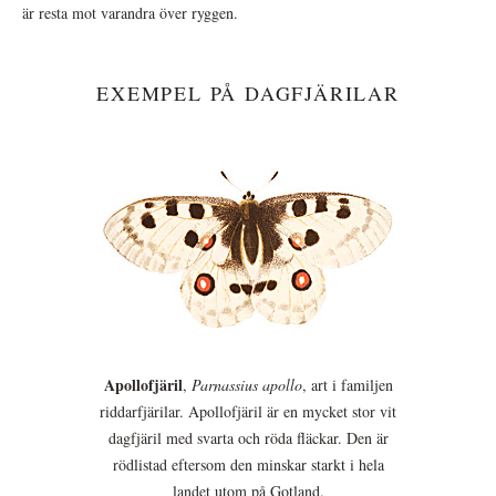
är resta mot varandra över ryggen.
EXEMPEL PÅ DAGFJÄRILAR
Apollofjäril
,
Parnassius apollo
, art i familjen
riddarfjärilar. Apollofjäril är en mycket stor vit
dagfjäril med svarta och röda fläckar. Den är
rödlistad eftersom den minskar starkt i hela
landet utom på Gotland.