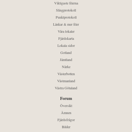
Viktigaste filerna
Slingprotokoll
Punktprotokoll
Länkar & mer filer
Våra lokaler
Fjärilskarta
Lokala sidor
Gotland
Jämtland
Närke
Västerbotten
Västmanland
Västra Götaland
Forum
Översikt
Ämnen
Fjärilsfrågor
Bilder