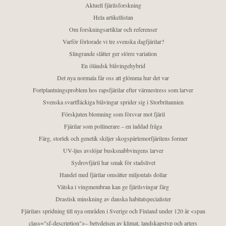
Aktuell fjärilsforskning
Hela artikellistan
Om forskningsartiklar och referenser
Varför förlorade vi tre svenska dagfjärilar?
Slingrande slåtter ger större variation
En öländsk blåvingehybrid
Det nya normala får oss att glömma hur det var
Fortplantningsproblem hos rapsfjärilar efter värmestress som larver
Svenska svartfläckiga blåvingar sprider sig i Storbritannien
Förskjuten blomning som försvar mot fjäril
Fjärilar som pollinerare – en laddad fråga
Färg, storlek och genetik skiljer skogspärlemorfjärilens former
UV-ljus avslöjar busksnabbvingens larver
Sydrovfjäril har smak för stadslivet
Handel med fjärilar omsätter miljontals dollar
Vätska i vingmembran kan ge fjärilsvingar färg
Drastisk minskning av danska habitatspecialister
Fjärilars spridning till nya områden i Sverige och Finland under 120 år <span
class="sf-description">– betydelsen av klimat, landskapstyp och arters