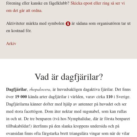
förening eller kanske en fågelklubb?
Skicka epost eller ring så ser vi
om det går att ordna.
Aktiviteter märkta med symbolen
är sådana som organisatören tar ut
en kostnad för.
Arkiv
Vad är dagfjärilar?
Dagfjärilar
,
rhopalocera
, är huvudsakligen dagaktiva fjärilar. Det finns
19 000
110
över
kända arter dagfjärilar i världen, varav cirka
i Sverige.
Dagfjärilarna känner dofter med hjälp av antenner på huvudet och ser
med stora facettögon. Dom äter nektar med sugsnabel, som kan rullas
in och ut. De tre benparen (två hos Nymphalidae, där är första benparet
tillbakabildat!) återfinns på den slanka kroppens undersida och på
ovansidan finns ofta färgstarka brett triangulära vingar som när de vilar