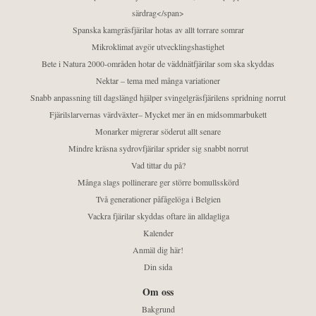
särdrag</span>
Spanska kamgräsfjärilar hotas av allt torrare somrar
Mikroklimat avgör utvecklingshastighet
Bete i Natura 2000-områden hotar de väddnätfjärilar som ska skyddas
Nektar – tema med många variationer
Snabb anpassning till dagslängd hjälper svingelgräsfjärilens spridning norrut
Fjärilslarvernas värdväxter– Mycket mer än en midsommarbukett
Monarker migrerar söderut allt senare
Mindre kräsna sydrovfjärilar sprider sig snabbt norrut
Vad tittar du på?
Många slags pollinerare ger större bomullsskörd
Två generationer påfågelöga i Belgien
Vackra fjärilar skyddas oftare än alldagliga
Kalender
Anmäl dig här!
Din sida
Om oss
Bakgrund