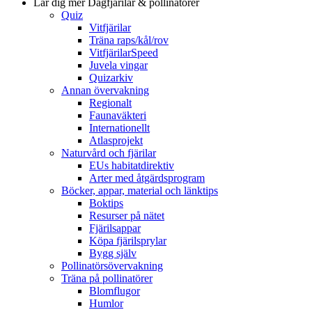
Lär dig mer
Dagfjärilar & pollinatörer
Quiz
Vitfjärilar
Träna raps/kål/rov
VitfjärilarSpeed
Juvela vingar
Quizarkiv
Annan övervakning
Regionalt
Faunaväkteri
Internationellt
Atlasprojekt
Naturvård och fjärilar
EUs habitatdirektiv
Arter med åtgärdsprogram
Böcker, appar, material och länktips
Boktips
Resurser på nätet
Fjärilsappar
Köpa fjärilsprylar
Bygg själv
Pollinatörsövervakning
Träna på pollinatörer
Blomflugor
Humlor