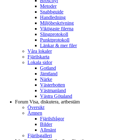
Broschyr
Metoder
Snabbguide
Handledning
Miljöbeskrivning
Viktigaste filerna
Slingprotokoll
Punktprotokoll
Länkar & mer filer
Våra lokaler
Fjärilskarta
Lokala sidor
Gotland
Jämtland
Närke
Västerbotten
Västmanland
Västra Götaland
Forum
Visa, diskutera, artbestäm
Översikt
Ämnen
Fjärilsfrågor
Bilder
Allmänt
Fjärilsgalleri