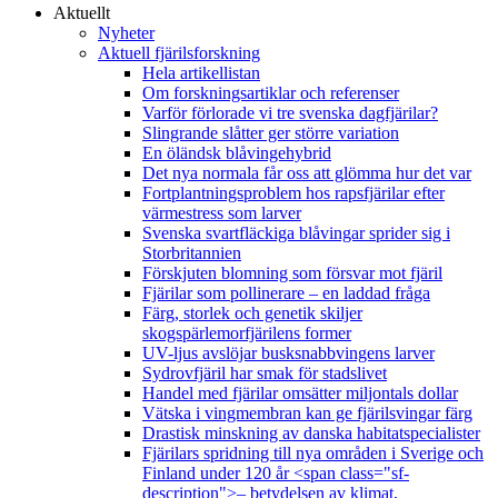
Aktuellt
Nyheter
Aktuell fjärilsforskning
Hela artikellistan
Om forskningsartiklar och referenser
Varför förlorade vi tre svenska dagfjärilar?
Slingrande slåtter ger större variation
En öländsk blåvingehybrid
Det nya normala får oss att glömma hur det var
Fortplantningsproblem hos rapsfjärilar efter
värmestress som larver
Svenska svartfläckiga blåvingar sprider sig i
Storbritannien
Förskjuten blomning som försvar mot fjäril
Fjärilar som pollinerare – en laddad fråga
Färg, storlek och genetik skiljer
skogspärlemorfjärilens former
UV-ljus avslöjar busksnabbvingens larver
Sydrovfjäril har smak för stadslivet
Handel med fjärilar omsätter miljontals dollar
Vätska i vingmembran kan ge fjärilsvingar färg
Drastisk minskning av danska habitatspecialister
Fjärilars spridning till nya områden i Sverige och
Finland under 120 år <span class="sf-
description">– betydelsen av klimat,