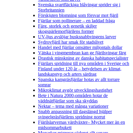
Svenska svartfläckiga blåvingar sprider sig i
Storbritannien
Förskjuten blomning som försvar mot fjäril
Fjärilar som pollinerare – en laddad fråga
Färg, storlek och genetik skiljer
skogspärlemorfjärilens former
UV-ljus avslöjar busksnabbvingens larver
Sydrovfjäril har smak för stadslivet
Handel med fjärilar omsätter miljontals dollar
Vätska i vingmembran kan ge fjärilsvingar färg
Drastisk minskning av danska habitatspecialister
Fjärilars spridning till nya områden i Sverige och
Finland under 120 år
– betydelsen av klimat,
landskapstyp och arters särdrag
Spanska kamgräsfjärilar hotas av allt torrare
somrar
Mikroklimat avgör utvecklingshastighet
Bete i Natura 2000-områden hotar de
väddnätfjärilar som ska skyddas
Nektar – tema med många variationer
Snabb anpassning till dagslängd hjälper
svingelgräsfjärilens spridning norrut
Fjärilslarvernas värdväxter– Mycket mer än en
midsommarbukett
Monarker migrerar söderut allt senare