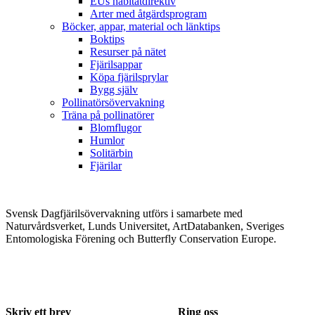
EUs habitatdirektiv
Arter med åtgärdsprogram
Böcker, appar, material och länktips
Boktips
Resurser på nätet
Fjärilsappar
Köpa fjärilsprylar
Bygg själv
Pollinatörsövervakning
Träna på pollinatörer
Blomflugor
Humlor
Solitärbin
Fjärilar
Svensk Dagfjärilsövervakning utförs i samarbete med
Naturvårdsverket, Lunds Universitet, ArtDatabanken, Sveriges
Entomologiska Förening och Butterfly Conservation Europe.
Skriv ett brev
Ring oss