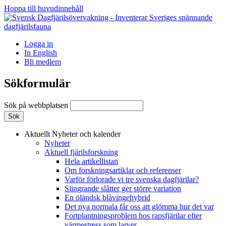
Hoppa till huvudinnehåll
Logga in
In English
Bli medlem
Sökformulär
Sök på webbplatsen
Aktuellt
Nyheter och kalender
Nyheter
Aktuell fjärilsforskning
Hela artikellistan
Om forskningsartiklar och referenser
Varför förlorade vi tre svenska dagfjärilar?
Slingrande slåtter ger större variation
En öländsk blåvingehybrid
Det nya normala får oss att glömma hur det var
Fortplantningsproblem hos rapsfjärilar efter
värmestress som larver