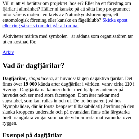
Vill ni att vi berättar om projektet hos er? Eller ha ett föredrag om
fjärilar i allmänhet? Håller ni kanske på att sätta ihop programmet
inför vårens möten i en krets av Naturskyddsföreningen, ett
entomologisk förening eller kanske en fågelklubb?
Skicka epost
eller ring så ser vi om det går att ordna.
Aktiviteter märkta med symbolen
är sådana som organisatören tar
ut en kostnad för.
Arkiv
Vad är dagfjärilar?
Dagfjärilar
,
rhopalocera
, är huvudsakligen dagaktiva fjärilar. Det
finns över
19 000
kända arter dagfjärilar i världen, varav cirka
110
i
Sverige. Dagfjärilarna känner dofter med hjälp av antenner på
huvudet och ser med stora facettögon. Dom äter nektar med
sugsnabel, som kan rullas in och ut. De tre benparen (två hos
Nymphalidae, där är första benparet tillbakabildat!) återfinns på den
slanka kroppens undersida och på ovansidan finns ofta färgstarka
brett triangulära vingar som när de vilar är resta mot varandra över
ryggen.
Exempel på dagfjärilar