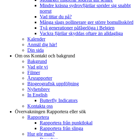
Mindre kräsna sydrovfjärilar sprider sig snabbt
norrut
Vad tittar du på?
Många slags pollinerare ger större bomullsskörd
Två generationer påfågelöga i Belgien
Vackra fjärilar skyddas oftare än alldagliga
Kalender
Anmäl dig här!
Din sida
Om oss
Kontakt och bakgrund
Bakgrund
Vad gör vi
Filmer
Årsrapporter
Biogeografisk uppföljning
Nyhetsbrev
In English
Butterfly Indicators
Kontakta oss
Övervakningen
Rapportera eller sök
Rapportera
Rapportera från punktlokal
Rapportera från slinga
Hur gör man?