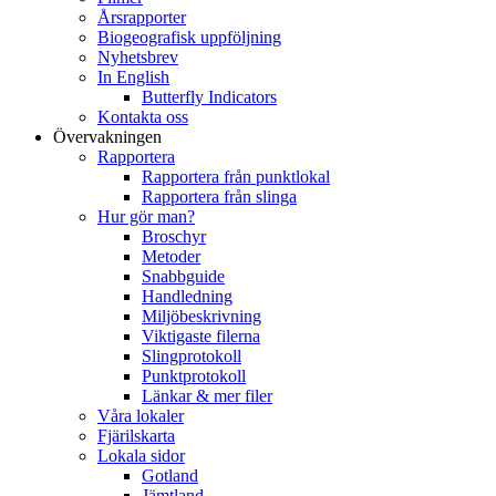
Årsrapporter
Biogeografisk uppföljning
Nyhetsbrev
In English
Butterfly Indicators
Kontakta oss
Övervakningen
Rapportera
Rapportera från punktlokal
Rapportera från slinga
Hur gör man?
Broschyr
Metoder
Snabbguide
Handledning
Miljöbeskrivning
Viktigaste filerna
Slingprotokoll
Punktprotokoll
Länkar & mer filer
Våra lokaler
Fjärilskarta
Lokala sidor
Gotland
Jämtland