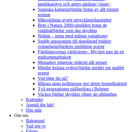
landskapstyp och arters särdrag</span>
Spanska kamgräsfjärilar hotas av allt torrare
somrar
Mikroklimat avgör utvecklingshastighet
Bete i Natura 2000-områden hotar de
väddnätfjärilar som ska skyddas
Nektar – tema med många variationer
Snabb anpassning till dagslängd hjälper
svingelgräsfjärilens spridning norrut
Fjärilslarvernas värdväxter– Mycket mer än en
midsommarbukett
Monarker migrerar söderut allt senare
Mindre kräsna sydrovfjärilar sprider sig snabbt
norrut
Vad tittar du på?
Många slags pollinerare ger större bomullsskörd
Två generationer påfågelöga i Belgien
Vackra fjärilar skyddas oftare än alldagliga
Kalender
Anmäl dig här!
Din sida
Om oss
Bakgrund
Vad gör vi
Filmer