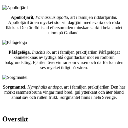
Apollofjäril
,
Parnassius apollo
, art i familjen riddarfjärilar.
Apollofjäril är en mycket stor vit dagfjäril med svarta och röda
fläckar. Den är rödlistad eftersom den minskar starkt i hela landet
utom på Gotland.
Påfågelöga
,
Inachis io
, art i familjen praktfjärilar. Påfågelögat
kännetecknas av tydliga blå ögonfläckar mot en rödbrun
bakgrundsfärg. Fjärilen övervintrar som vuxen och därför kan den
ses mycket tidigt på våren.
Sorgmantel
,
Nymphalis antiopa
, art i familjen praktfjärilar. Den har
mörkt sammetsbruna vingar med bred, gul ytterkant och äter bland
annat sav och rutten frukt. Sorgmantel finns i hela Sverige.
Översikt