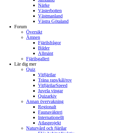
Närke
Västerbotten
Västmanland
Västra Götaland
Forum
Översikt
Ämnen
Fjärilsfrågor
Bilder
Allmänt
Fjärilsgalleri
Lär dig mer
Quiz
Vitfjärilar
Träna raps/kål/rov
VitfjärilarSpeed
Juvela vingar
Quizarkiv
Annan övervakning
Regionalt
Faunaväkteri
Internationellt
Atlasprojekt
Naturvård och fjärilar