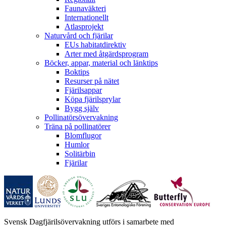
Faunaväkteri
Internationellt
Atlasprojekt
Naturvård och fjärilar
EUs habitatdirektiv
Arter med åtgärdsprogram
Böcker, appar, material och länktips
Boktips
Resurser på nätet
Fjärilsappar
Köpa fjärilsprylar
Bygg själv
Pollinatörsövervakning
Träna på pollinatörer
Blomflugor
Humlor
Solitärbin
Fjärilar
Svensk Dagfjärilsövervakning utförs i samarbete med