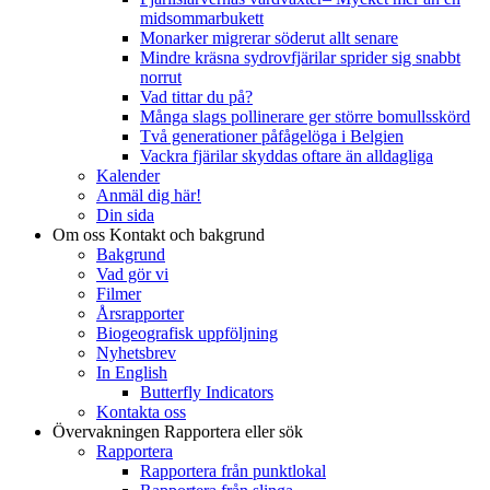
midsommarbukett
Monarker migrerar söderut allt senare
Mindre kräsna sydrovfjärilar sprider sig snabbt
norrut
Vad tittar du på?
Många slags pollinerare ger större bomullsskörd
Två generationer påfågelöga i Belgien
Vackra fjärilar skyddas oftare än alldagliga
Kalender
Anmäl dig här!
Din sida
Om oss
Kontakt och bakgrund
Bakgrund
Vad gör vi
Filmer
Årsrapporter
Biogeografisk uppföljning
Nyhetsbrev
In English
Butterfly Indicators
Kontakta oss
Övervakningen
Rapportera eller sök
Rapportera
Rapportera från punktlokal