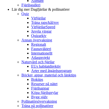
Allmänt
Fjärilsgalleri
Lär dig mer
Dagfjärilar & pollinatörer
Quiz
Vitfjärilar
Träna raps/kål/rov
VitfjärilarSpeed
Juvela vingar
Quizarkiv
Annan övervakning
Regionalt
Faunaväkteri
Internationellt
Atlasprojekt
Naturvård och fjärilar
EUs habitatdirektiv
Arter med åtgärdsprogram
Böcker, appar, material och länktips
Boktips
Resurser på nätet
Fjärilsappar
Köpa fjärilsprylar
Bygg själv
Pollinatörsövervakning
Träna på pollinatörer