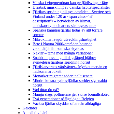
Vätska i vingmembran kan ge fjärilsvingar färg
Drastisk minskning av danska habitatspecialister
Fjärilars spridning till nya områden i Sverige och
Finland under 120 år <span class="sf-
description">– betydelsen av klimat,
landskapstyp och arters särdrag</span>
Spanska kamgräsfjärilar hotas av allt torrare
somrar
Mikroklimat avgör utvecklingshastighet
Bete i Natura 2000-områden hotar de
väddnätfjärilar som ska skyddas
Nektar – tema med många variationer
Snabb anpassning till dagslängd hjälper
svingelgräsfjärilens spridning norrut
Fjärilslarvernas värdväxter– Mycket mer än en
midsommarbukett
Monarker migrerar söderut allt senare
Mindre kräsna sydrovfjärilar sprider sig snabbt
norrut
Vad tittar du på?
Många slags pollinerare ger större bomullsskörd
Två generationer påfågelöga i Belgien
Vackra fjärilar skyddas oftare än alldagliga
Kalender
Anmäl dig här!