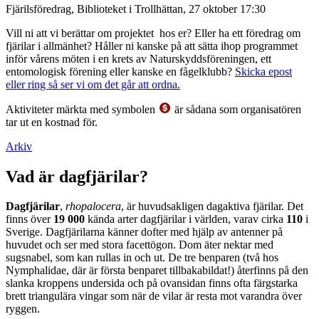
Fjärilsföredrag, Biblioteket i Trollhättan, 27 oktober 17:30
Vill ni att vi berättar om projektet hos er? Eller ha ett föredrag om
fjärilar i allmänhet? Håller ni kanske på att sätta ihop programmet
inför vårens möten i en krets av Naturskyddsföreningen, ett
entomologisk förening eller kanske en fågelklubb?
Skicka epost
eller ring så ser vi om det går att ordna.
Aktiviteter märkta med symbolen
är sådana som organisatören
tar ut en kostnad för.
Arkiv
Vad är dagfjärilar?
Dagfjärilar
,
rhopalocera
, är huvudsakligen dagaktiva fjärilar. Det
finns över
19 000
kända arter dagfjärilar i världen, varav cirka
110
i
Sverige. Dagfjärilarna känner dofter med hjälp av antenner på
huvudet och ser med stora facettögon. Dom äter nektar med
sugsnabel, som kan rullas in och ut. De tre benparen (två hos
Nymphalidae, där är första benparet tillbakabildat!) återfinns på den
slanka kroppens undersida och på ovansidan finns ofta färgstarka
brett triangulära vingar som när de vilar är resta mot varandra över
ryggen.