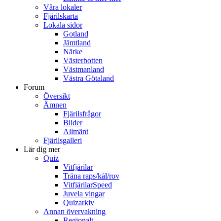
Våra lokaler
Fjärilskarta
Lokala sidor
Gotland
Jämtland
Närke
Västerbotten
Västmanland
Västra Götaland
Forum
Översikt
Ämnen
Fjärilsfrågor
Bilder
Allmänt
Fjärilsgalleri
Lär dig mer
Quiz
Vitfjärilar
Träna raps/kål/rov
VitfjärilarSpeed
Juvela vingar
Quizarkiv
Annan övervakning
Regionalt