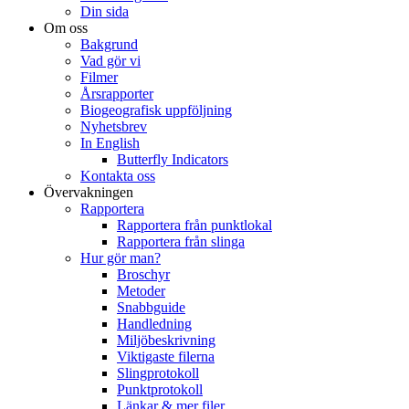
Din sida
Om oss
Bakgrund
Vad gör vi
Filmer
Årsrapporter
Biogeografisk uppföljning
Nyhetsbrev
In English
Butterfly Indicators
Kontakta oss
Övervakningen
Rapportera
Rapportera från punktlokal
Rapportera från slinga
Hur gör man?
Broschyr
Metoder
Snabbguide
Handledning
Miljöbeskrivning
Viktigaste filerna
Slingprotokoll
Punktprotokoll
Länkar & mer filer