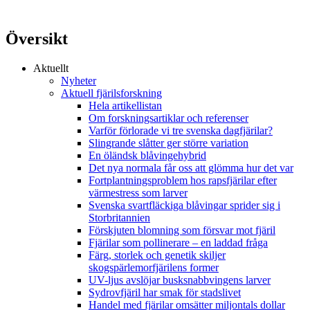
Översikt
Aktuellt
Nyheter
Aktuell fjärilsforskning
Hela artikellistan
Om forskningsartiklar och referenser
Varför förlorade vi tre svenska dagfjärilar?
Slingrande slåtter ger större variation
En öländsk blåvingehybrid
Det nya normala får oss att glömma hur det var
Fortplantningsproblem hos rapsfjärilar efter
värmestress som larver
Svenska svartfläckiga blåvingar sprider sig i
Storbritannien
Förskjuten blomning som försvar mot fjäril
Fjärilar som pollinerare – en laddad fråga
Färg, storlek och genetik skiljer
skogspärlemorfjärilens former
UV-ljus avslöjar busksnabbvingens larver
Sydrovfjäril har smak för stadslivet
Handel med fjärilar omsätter miljontals dollar