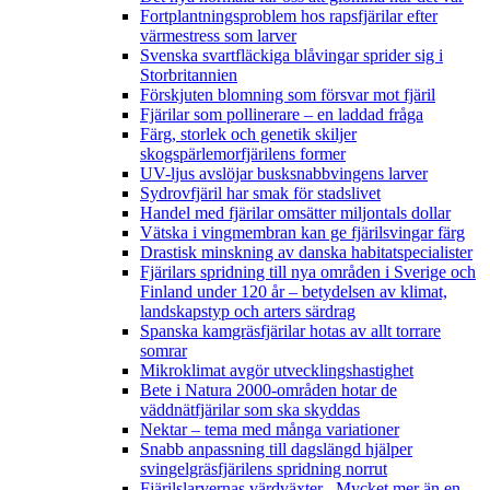
Fortplantningsproblem hos rapsfjärilar efter
värmestress som larver
Svenska svartfläckiga blåvingar sprider sig i
Storbritannien
Förskjuten blomning som försvar mot fjäril
Fjärilar som pollinerare – en laddad fråga
Färg, storlek och genetik skiljer
skogspärlemorfjärilens former
UV-ljus avslöjar busksnabbvingens larver
Sydrovfjäril har smak för stadslivet
Handel med fjärilar omsätter miljontals dollar
Vätska i vingmembran kan ge fjärilsvingar färg
Drastisk minskning av danska habitatspecialister
Fjärilars spridning till nya områden i Sverige och
Finland under 120 år
– betydelsen av klimat,
landskapstyp och arters särdrag
Spanska kamgräsfjärilar hotas av allt torrare
somrar
Mikroklimat avgör utvecklingshastighet
Bete i Natura 2000-områden hotar de
väddnätfjärilar som ska skyddas
Nektar – tema med många variationer
Snabb anpassning till dagslängd hjälper
svingelgräsfjärilens spridning norrut
Fjärilslarvernas värdväxter– Mycket mer än en