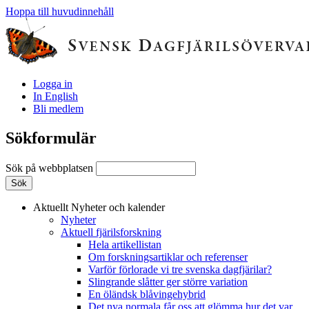
Hoppa till huvudinnehåll
Logga in
In English
Bli medlem
Sökformulär
Sök på webbplatsen
Aktuellt
Nyheter och kalender
Nyheter
Aktuell fjärilsforskning
Hela artikellistan
Om forskningsartiklar och referenser
Varför förlorade vi tre svenska dagfjärilar?
Slingrande slåtter ger större variation
En öländsk blåvingehybrid
Det nya normala får oss att glömma hur det var