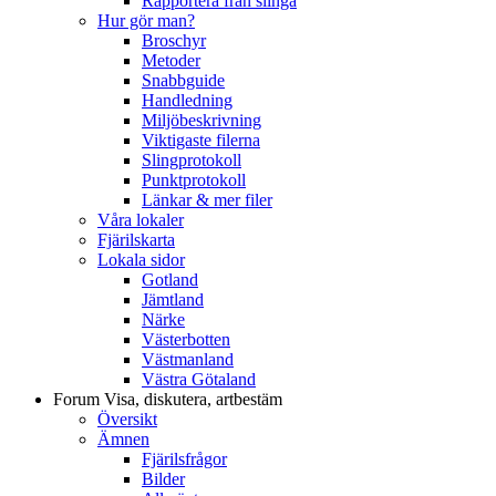
Rapportera från slinga
Hur gör man?
Broschyr
Metoder
Snabbguide
Handledning
Miljöbeskrivning
Viktigaste filerna
Slingprotokoll
Punktprotokoll
Länkar & mer filer
Våra lokaler
Fjärilskarta
Lokala sidor
Gotland
Jämtland
Närke
Västerbotten
Västmanland
Västra Götaland
Forum
Visa, diskutera, artbestäm
Översikt
Ämnen
Fjärilsfrågor
Bilder