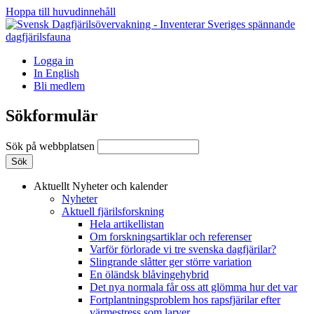
Hoppa till huvudinnehåll
Logga in
In English
Bli medlem
Sökformulär
Sök på webbplatsen
Aktuellt
Nyheter och kalender
Nyheter
Aktuell fjärilsforskning
Hela artikellistan
Om forskningsartiklar och referenser
Varför förlorade vi tre svenska dagfjärilar?
Slingrande slåtter ger större variation
En öländsk blåvingehybrid
Det nya normala får oss att glömma hur det var
Fortplantningsproblem hos rapsfjärilar efter
värmestress som larver