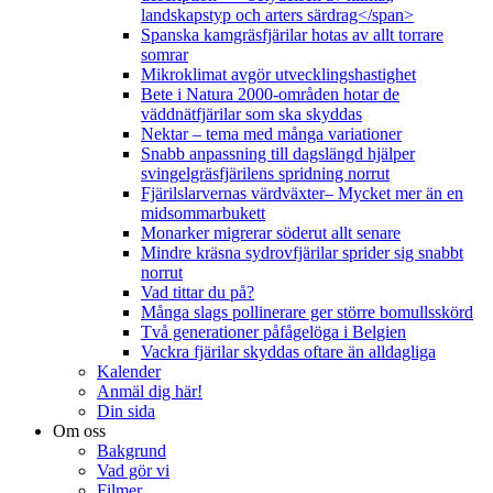
landskapstyp och arters särdrag</span>
Spanska kamgräsfjärilar hotas av allt torrare
somrar
Mikroklimat avgör utvecklingshastighet
Bete i Natura 2000-områden hotar de
väddnätfjärilar som ska skyddas
Nektar – tema med många variationer
Snabb anpassning till dagslängd hjälper
svingelgräsfjärilens spridning norrut
Fjärilslarvernas värdväxter– Mycket mer än en
midsommarbukett
Monarker migrerar söderut allt senare
Mindre kräsna sydrovfjärilar sprider sig snabbt
norrut
Vad tittar du på?
Många slags pollinerare ger större bomullsskörd
Två generationer påfågelöga i Belgien
Vackra fjärilar skyddas oftare än alldagliga
Kalender
Anmäl dig här!
Din sida
Om oss
Bakgrund
Vad gör vi
Filmer