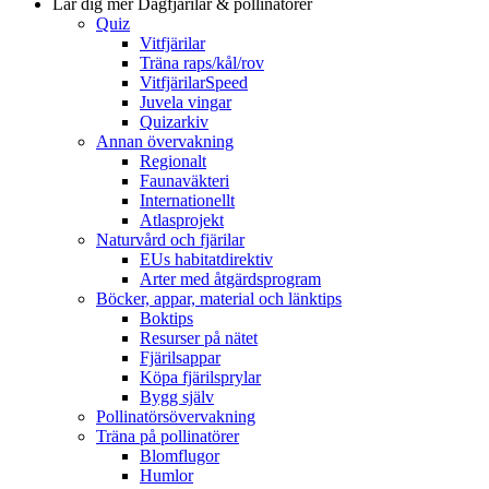
Lär dig mer
Dagfjärilar & pollinatörer
Quiz
Vitfjärilar
Träna raps/kål/rov
VitfjärilarSpeed
Juvela vingar
Quizarkiv
Annan övervakning
Regionalt
Faunaväkteri
Internationellt
Atlasprojekt
Naturvård och fjärilar
EUs habitatdirektiv
Arter med åtgärdsprogram
Böcker, appar, material och länktips
Boktips
Resurser på nätet
Fjärilsappar
Köpa fjärilsprylar
Bygg själv
Pollinatörsövervakning
Träna på pollinatörer
Blomflugor
Humlor