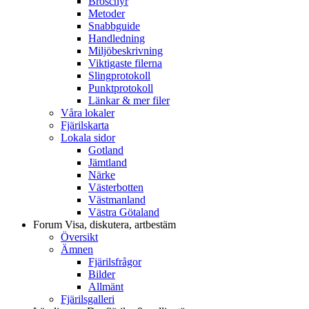
Broschyr
Metoder
Snabbguide
Handledning
Miljöbeskrivning
Viktigaste filerna
Slingprotokoll
Punktprotokoll
Länkar & mer filer
Våra lokaler
Fjärilskarta
Lokala sidor
Gotland
Jämtland
Närke
Västerbotten
Västmanland
Västra Götaland
Forum
Visa, diskutera, artbestäm
Översikt
Ämnen
Fjärilsfrågor
Bilder
Allmänt
Fjärilsgalleri