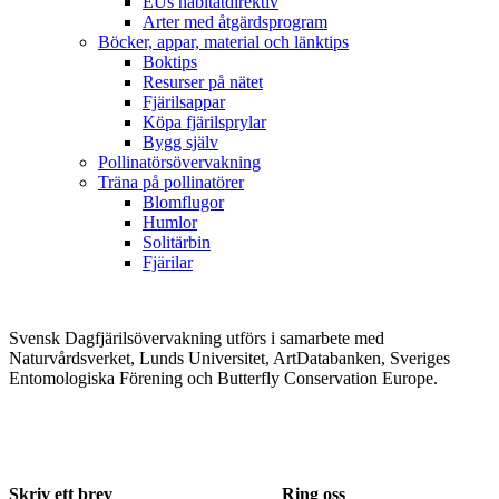
EUs habitatdirektiv
Arter med åtgärdsprogram
Böcker, appar, material och länktips
Boktips
Resurser på nätet
Fjärilsappar
Köpa fjärilsprylar
Bygg själv
Pollinatörsövervakning
Träna på pollinatörer
Blomflugor
Humlor
Solitärbin
Fjärilar
Svensk Dagfjärilsövervakning utförs i samarbete med
Naturvårdsverket, Lunds Universitet, ArtDatabanken, Sveriges
Entomologiska Förening och Butterfly Conservation Europe.
Skriv ett brev
Ring oss