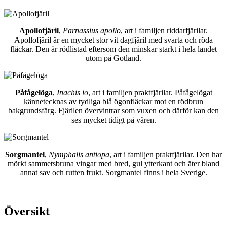
Apollofjäril
,
Parnassius apollo
, art i familjen riddarfjärilar.
Apollofjäril är en mycket stor vit dagfjäril med svarta och röda
fläckar. Den är rödlistad eftersom den minskar starkt i hela landet
utom på Gotland.
Påfågelöga
,
Inachis io
, art i familjen praktfjärilar. Påfågelögat
kännetecknas av tydliga blå ögonfläckar mot en rödbrun
bakgrundsfärg. Fjärilen övervintrar som vuxen och därför kan den
ses mycket tidigt på våren.
Sorgmantel
,
Nymphalis antiopa
, art i familjen praktfjärilar. Den har
mörkt sammetsbruna vingar med bred, gul ytterkant och äter bland
annat sav och rutten frukt. Sorgmantel finns i hela Sverige.
Översikt