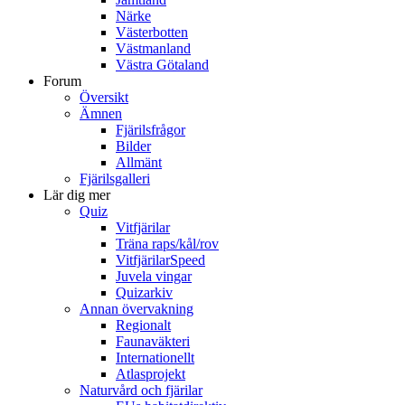
Närke
Västerbotten
Västmanland
Västra Götaland
Forum
Översikt
Ämnen
Fjärilsfrågor
Bilder
Allmänt
Fjärilsgalleri
Lär dig mer
Quiz
Vitfjärilar
Träna raps/kål/rov
VitfjärilarSpeed
Juvela vingar
Quizarkiv
Annan övervakning
Regionalt
Faunaväkteri
Internationellt
Atlasprojekt
Naturvård och fjärilar