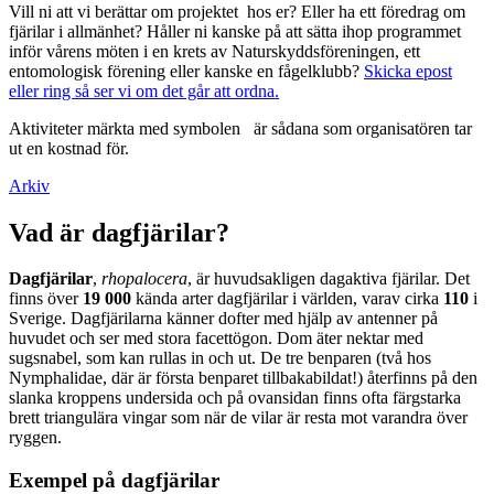
Vill ni att vi berättar om projektet hos er? Eller ha ett föredrag om
fjärilar i allmänhet? Håller ni kanske på att sätta ihop programmet
inför vårens möten i en krets av Naturskyddsföreningen, ett
entomologisk förening eller kanske en fågelklubb?
Skicka epost
eller ring så ser vi om det går att ordna.
Aktiviteter märkta med symbolen
är sådana som organisatören tar
ut en kostnad för.
Arkiv
Vad är dagfjärilar?
Dagfjärilar
,
rhopalocera
, är huvudsakligen dagaktiva fjärilar. Det
finns över
19 000
kända arter dagfjärilar i världen, varav cirka
110
i
Sverige. Dagfjärilarna känner dofter med hjälp av antenner på
huvudet och ser med stora facettögon. Dom äter nektar med
sugsnabel, som kan rullas in och ut. De tre benparen (två hos
Nymphalidae, där är första benparet tillbakabildat!) återfinns på den
slanka kroppens undersida och på ovansidan finns ofta färgstarka
brett triangulära vingar som när de vilar är resta mot varandra över
ryggen.
Exempel på dagfjärilar