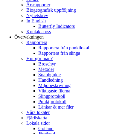
Årsrapporter
Biogeografisk uppföljning
Nyhetsbrev
In English
Butterfly Indicators
Kontakta oss
Övervakningen
Rapportera
Rapportera från punktlokal
Rapportera från slinga
Hur gör man?
Broschyr
Metoder
Snabbguide
Handledning
Miljöbeskrivning
Viktigaste filerna
Slingprotokoll
Punktprotokoll
Länkar & mer filer
Våra lokaler
Fjärilskarta
Lokala sidor
Gotland
Jämtland