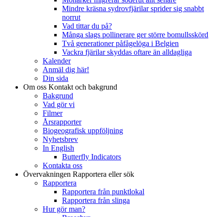
Mindre kräsna sydrovfjärilar sprider sig snabbt
norrut
Vad tittar du på?
Många slags pollinerare ger större bomullsskörd
Två generationer påfågelöga i Belgien
Vackra fjärilar skyddas oftare än alldagliga
Kalender
Anmäl dig här!
Din sida
Om oss
Kontakt och bakgrund
Bakgrund
Vad gör vi
Filmer
Årsrapporter
Biogeografisk uppföljning
Nyhetsbrev
In English
Butterfly Indicators
Kontakta oss
Övervakningen
Rapportera eller sök
Rapportera
Rapportera från punktlokal
Rapportera från slinga
Hur gör man?