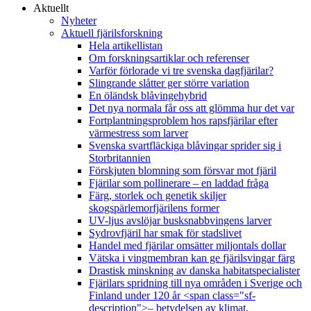
Aktuellt
Nyheter
Aktuell fjärilsforskning
Hela artikellistan
Om forskningsartiklar och referenser
Varför förlorade vi tre svenska dagfjärilar?
Slingrande slåtter ger större variation
En öländsk blåvingehybrid
Det nya normala får oss att glömma hur det var
Fortplantningsproblem hos rapsfjärilar efter
värmestress som larver
Svenska svartfläckiga blåvingar sprider sig i
Storbritannien
Förskjuten blomning som försvar mot fjäril
Fjärilar som pollinerare – en laddad fråga
Färg, storlek och genetik skiljer
skogspärlemorfjärilens former
UV-ljus avslöjar busksnabbvingens larver
Sydrovfjäril har smak för stadslivet
Handel med fjärilar omsätter miljontals dollar
Vätska i vingmembran kan ge fjärilsvingar färg
Drastisk minskning av danska habitatspecialister
Fjärilars spridning till nya områden i Sverige och
Finland under 120 år <span class="sf-
description">– betydelsen av klimat,