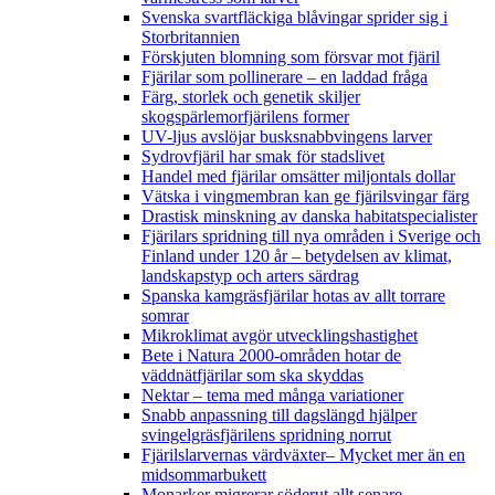
Svenska svartfläckiga blåvingar sprider sig i
Storbritannien
Förskjuten blomning som försvar mot fjäril
Fjärilar som pollinerare – en laddad fråga
Färg, storlek och genetik skiljer
skogspärlemorfjärilens former
UV-ljus avslöjar busksnabbvingens larver
Sydrovfjäril har smak för stadslivet
Handel med fjärilar omsätter miljontals dollar
Vätska i vingmembran kan ge fjärilsvingar färg
Drastisk minskning av danska habitatspecialister
Fjärilars spridning till nya områden i Sverige och
Finland under 120 år
– betydelsen av klimat,
landskapstyp och arters särdrag
Spanska kamgräsfjärilar hotas av allt torrare
somrar
Mikroklimat avgör utvecklingshastighet
Bete i Natura 2000-områden hotar de
väddnätfjärilar som ska skyddas
Nektar – tema med många variationer
Snabb anpassning till dagslängd hjälper
svingelgräsfjärilens spridning norrut
Fjärilslarvernas värdväxter– Mycket mer än en
midsommarbukett
Monarker migrerar söderut allt senare