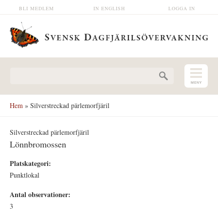
Hoppa till huvudinnehåll
BLI MEDLEM
IN ENGLISH
LOGGA IN
Sökformulär
Hem
» Silverstreckad pärlemorfjäril
Silverstreckad pärlemorfjäril
Lönnbromossen
Platskategori:
Punktlokal
Antal observationer:
3