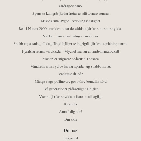
särdrag</span>
Spanska kamgräsfjärilar hotas av allt torrare somrar
Mikroklimat avgör utvecklingshastighet
Bete i Natura 2000-områden hotar de väddnätfjärilar som ska skyddas
Nektar – tema med många variationer
Snabb anpassning till dagslängd hjälper svingelgräsfjärilens spridning norrut
Fjärilslarvernas värdväxter– Mycket mer än en midsommarbukett
Monarker migrerar söderut allt senare
Mindre kräsna sydrovfjärilar sprider sig snabbt norrut
Vad tittar du på?
Många slags pollinerare ger större bomullsskörd
Två generationer påfågelöga i Belgien
Vackra fjärilar skyddas oftare än alldagliga
Kalender
Anmäl dig här!
Din sida
Om oss
Bakgrund