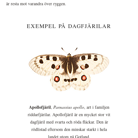
är resta mot varandra över ryggen.
EXEMPEL PÅ DAGFJÄRILAR
Apollofjäril
,
Parnassius apollo
, art i familjen
riddarfjärilar. Apollofjäril är en mycket stor vit
dagfjäril med svarta och röda fläckar. Den är
rödlistad eftersom den minskar starkt i hela
landet utom på Gotland.