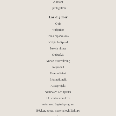
Allmänt
Fjärilsgalleri
Lär dig mer
Quiz
Vitfjärilar
Träna raps/kål/rov
VitfjärilarSpeed
Juvela vingar
Quizarkiv
Annan övervakning
Regionalt
Faunaväkteri
Internationellt
Atlasprojekt
Naturvård och fjärilar
EUs habitatdirektiv
Arter med åtgärdsprogram
Böcker, appar, material och länktips