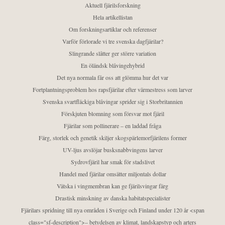
Aktuell fjärilsforskning
Hela artikellistan
Om forskningsartiklar och referenser
Varför förlorade vi tre svenska dagfjärilar?
Slingrande slåtter ger större variation
En öländsk blåvingehybrid
Det nya normala får oss att glömma hur det var
Fortplantningsproblem hos rapsfjärilar efter värmestress som larver
Svenska svartfläckiga blåvingar sprider sig i Storbritannien
Förskjuten blomning som försvar mot fjäril
Fjärilar som pollinerare – en laddad fråga
Färg, storlek och genetik skiljer skogspärlemorfjärilens former
UV-ljus avslöjar busksnabbvingens larver
Sydrovfjäril har smak för stadslivet
Handel med fjärilar omsätter miljontals dollar
Vätska i vingmembran kan ge fjärilsvingar färg
Drastisk minskning av danska habitatspecialister
Fjärilars spridning till nya områden i Sverige och Finland under 120 år <span
class="sf-description">– betydelsen av klimat, landskapstyp och arters