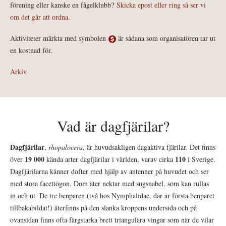
förening eller kanske en fågelklubb?
Skicka epost eller ring så ser vi
om det går att ordna.
Aktiviteter märkta med symbolen
är sådana som organisatören tar ut
en kostnad för.
Arkiv
Vad är dagfjärilar?
Dagfjärilar
,
rhopalocera
, är huvudsakligen dagaktiva fjärilar. Det finns
19 000
110
över
kända arter dagfjärilar i världen, varav cirka
i Sverige.
Dagfjärilarna känner dofter med hjälp av antenner på huvudet och ser
med stora facettögon. Dom äter nektar med sugsnabel, som kan rullas
in och ut. De tre benparen (två hos Nymphalidae, där är första benparet
tillbakabildat!) återfinns på den slanka kroppens undersida och på
ovansidan finns ofta färgstarka brett triangulära vingar som när de vilar