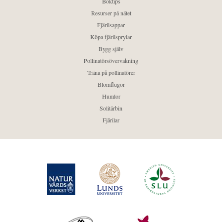
Boktips
Resurser på nätet
Fjärilsappar
Köpa fjärilsprylar
Bygg själv
Pollinatörsövervakning
Träna på pollinatörer
Blomflugor
Humlor
Solitärbin
Fjärilar