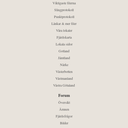
Viktigaste filerna
Slingprotokoll
Punktprotokoll
Länkar & mer filer
Våra lokaler
Fjärilskarta
Lokala sidor
Gotland
Jämtland
Närke
Västerbotten
Västmanland
Västra Götaland
Forum
Översikt
Ämnen
Fjärilsfrågor
Bilder