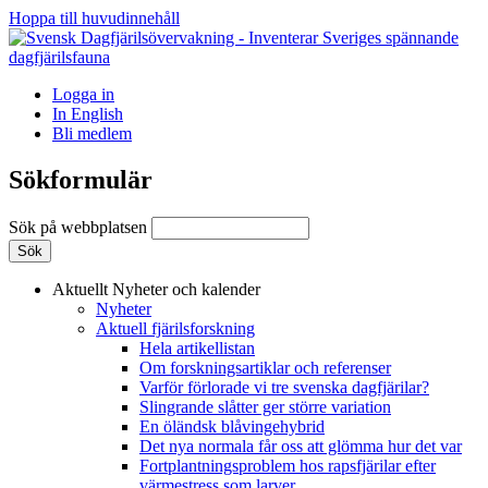
Hoppa till huvudinnehåll
Logga in
In English
Bli medlem
Sökformulär
Sök på webbplatsen
Aktuellt
Nyheter och kalender
Nyheter
Aktuell fjärilsforskning
Hela artikellistan
Om forskningsartiklar och referenser
Varför förlorade vi tre svenska dagfjärilar?
Slingrande slåtter ger större variation
En öländsk blåvingehybrid
Det nya normala får oss att glömma hur det var
Fortplantningsproblem hos rapsfjärilar efter
värmestress som larver