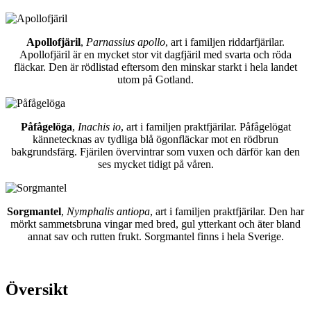
Apollofjäril
,
Parnassius apollo
, art i familjen riddarfjärilar.
Apollofjäril är en mycket stor vit dagfjäril med svarta och röda
fläckar. Den är rödlistad eftersom den minskar starkt i hela landet
utom på Gotland.
Påfågelöga
,
Inachis io
, art i familjen praktfjärilar. Påfågelögat
kännetecknas av tydliga blå ögonfläckar mot en rödbrun
bakgrundsfärg. Fjärilen övervintrar som vuxen och därför kan den
ses mycket tidigt på våren.
Sorgmantel
,
Nymphalis antiopa
, art i familjen praktfjärilar. Den har
mörkt sammetsbruna vingar med bred, gul ytterkant och äter bland
annat sav och rutten frukt. Sorgmantel finns i hela Sverige.
Översikt