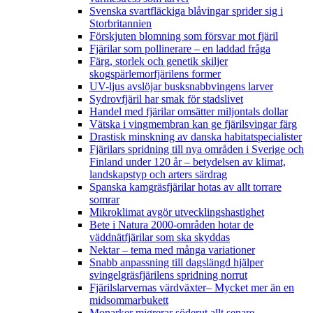
Svenska svartfläckiga blåvingar sprider sig i
Storbritannien
Förskjuten blomning som försvar mot fjäril
Fjärilar som pollinerare – en laddad fråga
Färg, storlek och genetik skiljer
skogspärlemorfjärilens former
UV-ljus avslöjar busksnabbvingens larver
Sydrovfjäril har smak för stadslivet
Handel med fjärilar omsätter miljontals dollar
Vätska i vingmembran kan ge fjärilsvingar färg
Drastisk minskning av danska habitatspecialister
Fjärilars spridning till nya områden i Sverige och
Finland under 120 år
– betydelsen av klimat,
landskapstyp och arters särdrag
Spanska kamgräsfjärilar hotas av allt torrare
somrar
Mikroklimat avgör utvecklingshastighet
Bete i Natura 2000-områden hotar de
väddnätfjärilar som ska skyddas
Nektar – tema med många variationer
Snabb anpassning till dagslängd hjälper
svingelgräsfjärilens spridning norrut
Fjärilslarvernas värdväxter– Mycket mer än en
midsommarbukett
Monarker migrerar söderut allt senare