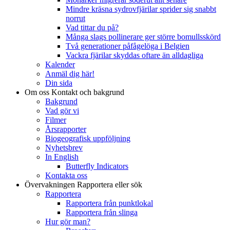
Mindre kräsna sydrovfjärilar sprider sig snabbt
norrut
Vad tittar du på?
Många slags pollinerare ger större bomullsskörd
Två generationer påfågelöga i Belgien
Vackra fjärilar skyddas oftare än alldagliga
Kalender
Anmäl dig här!
Din sida
Om oss
Kontakt och bakgrund
Bakgrund
Vad gör vi
Filmer
Årsrapporter
Biogeografisk uppföljning
Nyhetsbrev
In English
Butterfly Indicators
Kontakta oss
Övervakningen
Rapportera eller sök
Rapportera
Rapportera från punktlokal
Rapportera från slinga
Hur gör man?