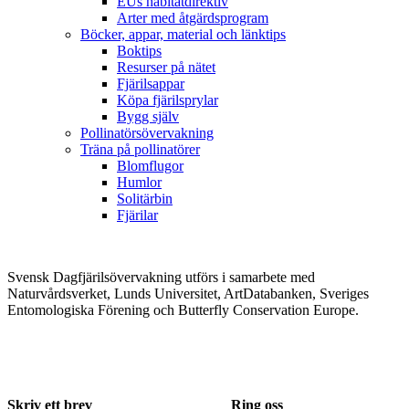
EUs habitatdirektiv
Arter med åtgärdsprogram
Böcker, appar, material och länktips
Boktips
Resurser på nätet
Fjärilsappar
Köpa fjärilsprylar
Bygg själv
Pollinatörsövervakning
Träna på pollinatörer
Blomflugor
Humlor
Solitärbin
Fjärilar
Svensk Dagfjärilsövervakning utförs i samarbete med
Naturvårdsverket, Lunds Universitet, ArtDatabanken, Sveriges
Entomologiska Förening och Butterfly Conservation Europe.
Skriv ett brev
Ring oss