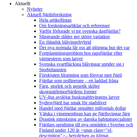
Aktuellt
Nyheter
Aktuell fjärilsforskning
Hela artikellistan
Om forskningsartiklar och referenser
Varför förlorade vi tre svenska dagfjärilar?
Slingrande slåtter ger större variation
En öländsk blåvingehybrid
Det nya normala får oss att glömma hur det var
Fortplantningsproblem hos rapsfjärilar efter
värmestress som larver
Svenska svartfläckiga blåvingar sprider sig i
Storbritannien
Förskjuten blomning som försvar mot fjäril
Fjärilar som pollinerare – en laddad fråga
Färg, storlek och genetik skiljer
skogspärlemorfjärilens former
UV-ljus avslöjar busksnabbvingens larver
Sydrovfjäril har smak för stadslivet
Handel med fjärilar omsätter miljontals dollar
Vätska i vingmembran kan ge fjärilsvingar färg
Drastisk minskning av danska habitatspecialister
Fjärilars spridning till nya områden i Sverige och
Finland under 120 år <span class="sf-
description">– betydelsen av klimat,