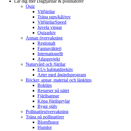
Lär dig mer
Dagfjärilar & pollinatörer
Quiz
Vitfjärilar
Träna raps/kål/rov
VitfjärilarSpeed
Juvela vingar
Quizarkiv
Annan övervakning
Regionalt
Faunaväkteri
Internationellt
Atlasprojekt
Naturvård och fjärilar
EUs habitatdirektiv
Arter med åtgärdsprogram
Böcker, appar, material och länktips
Boktips
Resurser på nätet
Fjärilsappar
Köpa fjärilsprylar
Bygg själv
Pollinatörsövervakning
Träna på pollinatörer
Blomflugor
Humlor