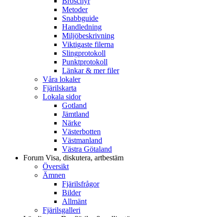
Broschyr
Metoder
Snabbguide
Handledning
Miljöbeskrivning
Viktigaste filerna
Slingprotokoll
Punktprotokoll
Länkar & mer filer
Våra lokaler
Fjärilskarta
Lokala sidor
Gotland
Jämtland
Närke
Västerbotten
Västmanland
Västra Götaland
Forum
Visa, diskutera, artbestäm
Översikt
Ämnen
Fjärilsfrågor
Bilder
Allmänt
Fjärilsgalleri