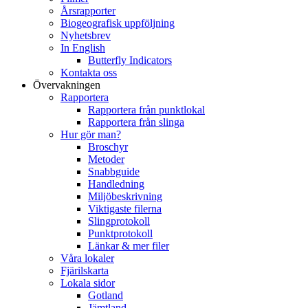
Årsrapporter
Biogeografisk uppföljning
Nyhetsbrev
In English
Butterfly Indicators
Kontakta oss
Övervakningen
Rapportera
Rapportera från punktlokal
Rapportera från slinga
Hur gör man?
Broschyr
Metoder
Snabbguide
Handledning
Miljöbeskrivning
Viktigaste filerna
Slingprotokoll
Punktprotokoll
Länkar & mer filer
Våra lokaler
Fjärilskarta
Lokala sidor
Gotland
Jämtland