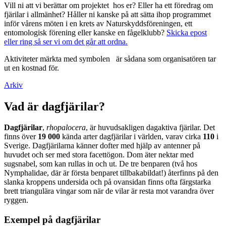
Vill ni att vi berättar om projektet hos er? Eller ha ett föredrag om
fjärilar i allmänhet? Håller ni kanske på att sätta ihop programmet
inför vårens möten i en krets av Naturskyddsföreningen, ett
entomologisk förening eller kanske en fågelklubb?
Skicka epost
eller ring så ser vi om det går att ordna.
Aktiviteter märkta med symbolen
är sådana som organisatören tar
ut en kostnad för.
Arkiv
Vad är dagfjärilar?
Dagfjärilar
,
rhopalocera
, är huvudsakligen dagaktiva fjärilar. Det
finns över
19 000
kända arter dagfjärilar i världen, varav cirka
110
i
Sverige. Dagfjärilarna känner dofter med hjälp av antenner på
huvudet och ser med stora facettögon. Dom äter nektar med
sugsnabel, som kan rullas in och ut. De tre benparen (två hos
Nymphalidae, där är första benparet tillbakabildat!) återfinns på den
slanka kroppens undersida och på ovansidan finns ofta färgstarka
brett triangulära vingar som när de vilar är resta mot varandra över
ryggen.
Exempel på dagfjärilar