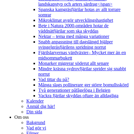
landskapstyp och arters särdrag</span>
Spanska kamgräsfjärilar hotas av allt torrare
somrar
Mikroklimat avgör utvecklingshastighet
Bete i Natura 2000-områden hotar de
väddnätfjärilar som ska skyddas
Nektar – tema med många variationer
Snabb anpassning till dagslängd hjälper
svingelgräsfjärilens spridning norrut
Fjärilslarvernas värdväxter– Mycket mer än en
midsommarbukett
Monarker migrerar söderut allt senare
Mindre kräsna sydrovfjärilar sprider sig snabbt
norrut
Vad tittar du på?
Många slags pollinerare ger större bomullsskörd
Två generationer påfågelöga i Belgien
Vackra fjärilar skyddas oftare än alldagliga
Kalender
Anmäl dig här!
Din sida
Om oss
Bakgrund
Vad gör vi
Filmer