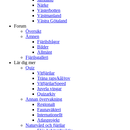
Närke
Västerbotten
Västmanland
Västra Götaland
Forum
Översikt
Ämnen
Fjärilsfrågor
Bilder
Allmänt
Fjärilsgalleri
Lär dig mer
Quiz
Vitfjärilar
Träna raps/kål/rov
VitfjärilarSpeed
Juvela vingar
Quizarkiv
Annan övervakning
Regionalt
Faunaväkteri
Internationellt
Atlasprojekt
Naturvård och fjärilar