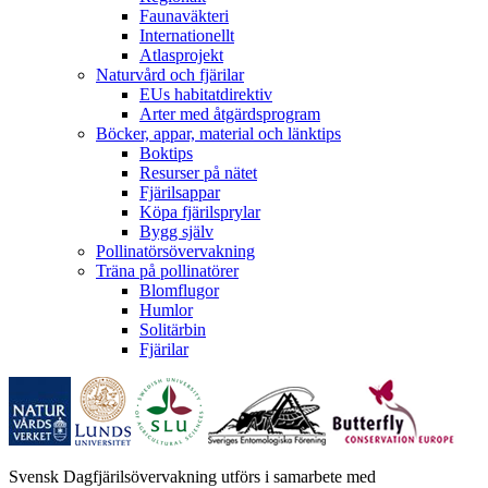
Faunaväkteri
Internationellt
Atlasprojekt
Naturvård och fjärilar
EUs habitatdirektiv
Arter med åtgärdsprogram
Böcker, appar, material och länktips
Boktips
Resurser på nätet
Fjärilsappar
Köpa fjärilsprylar
Bygg själv
Pollinatörsövervakning
Träna på pollinatörer
Blomflugor
Humlor
Solitärbin
Fjärilar
Svensk Dagfjärilsövervakning utförs i samarbete med