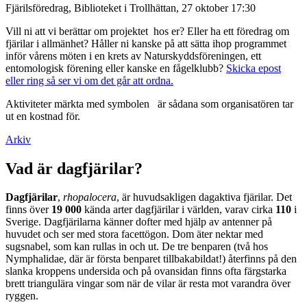
Fjärilsföredrag, Biblioteket i Trollhättan, 27 oktober 17:30
Vill ni att vi berättar om projektet hos er? Eller ha ett föredrag om
fjärilar i allmänhet? Håller ni kanske på att sätta ihop programmet
inför vårens möten i en krets av Naturskyddsföreningen, ett
entomologisk förening eller kanske en fågelklubb?
Skicka epost
eller ring så ser vi om det går att ordna.
Aktiviteter märkta med symbolen
är sådana som organisatören tar
ut en kostnad för.
Arkiv
Vad är dagfjärilar?
Dagfjärilar
,
rhopalocera
, är huvudsakligen dagaktiva fjärilar. Det
finns över
19 000
kända arter dagfjärilar i världen, varav cirka
110
i
Sverige. Dagfjärilarna känner dofter med hjälp av antenner på
huvudet och ser med stora facettögon. Dom äter nektar med
sugsnabel, som kan rullas in och ut. De tre benparen (två hos
Nymphalidae, där är första benparet tillbakabildat!) återfinns på den
slanka kroppens undersida och på ovansidan finns ofta färgstarka
brett triangulära vingar som när de vilar är resta mot varandra över
ryggen.