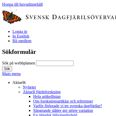
Hoppa till huvudinnehåll
Logga in
In English
Bli medlem
Sökformulär
Sök på webbplatsen
Main menu
Aktuellt
Nyheter
Aktuell fjärilsforskning
Hela artikellistan
Om forskningsartiklar och referenser
Varför förlorade vi tre svenska dagfjärilar?
Slingrande slåtter ger större variation
En öländsk blåvingehybrid