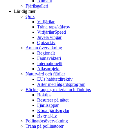
Allmänt
Fjärilsgalleri
Lär dig mer
Quiz
Vitfjärilar
Träna raps/kål/rov
VitfjärilarSpeed
Juvela vingar
Quizarkiv
Annan övervakning
Regionalt
Faunaväkteri
Internationellt
Atlasprojekt
Naturvård och fjärilar
EUs habitatdirektiv
Arter med åtgärdsprogram
Böcker, appar, material och länktips
Boktips
Resurser på nätet
Fjärilsappar
Köpa fjärilsprylar
Bygg själv
Pollinatörsövervakning
Träna på pollinatörer