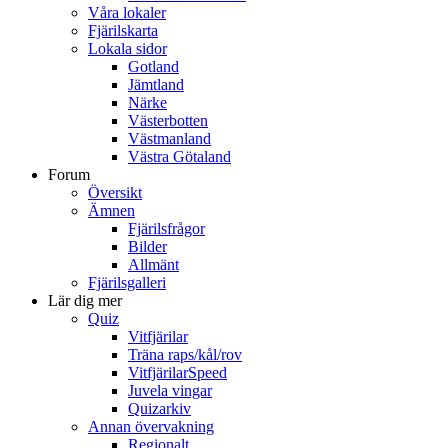
Våra lokaler
Fjärilskarta
Lokala sidor
Gotland
Jämtland
Närke
Västerbotten
Västmanland
Västra Götaland
Forum
Översikt
Ämnen
Fjärilsfrågor
Bilder
Allmänt
Fjärilsgalleri
Lär dig mer
Quiz
Vitfjärilar
Träna raps/kål/rov
VitfjärilarSpeed
Juvela vingar
Quizarkiv
Annan övervakning
Regionalt