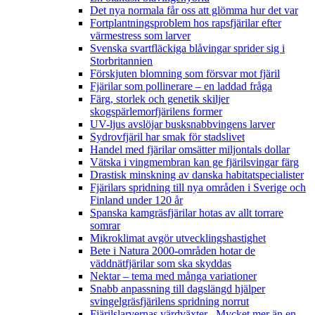
Det nya normala får oss att glömma hur det var
Fortplantningsproblem hos rapsfjärilar efter
värmestress som larver
Svenska svartfläckiga blåvingar sprider sig i
Storbritannien
Förskjuten blomning som försvar mot fjäril
Fjärilar som pollinerare – en laddad fråga
Färg, storlek och genetik skiljer
skogspärlemorfjärilens former
UV-ljus avslöjar busksnabbvingens larver
Sydrovfjäril har smak för stadslivet
Handel med fjärilar omsätter miljontals dollar
Vätska i vingmembran kan ge fjärilsvingar färg
Drastisk minskning av danska habitatspecialister
Fjärilars spridning till nya områden i Sverige och
Finland under 120 år
Spanska kamgräsfjärilar hotas av allt torrare
somrar
Mikroklimat avgör utvecklingshastighet
Bete i Natura 2000-områden hotar de
väddnätfjärilar som ska skyddas
Nektar – tema med många variationer
Snabb anpassning till dagslängd hjälper
svingelgräsfjärilens spridning norrut
Fjärilslarvernas värdväxter– Mycket mer än en