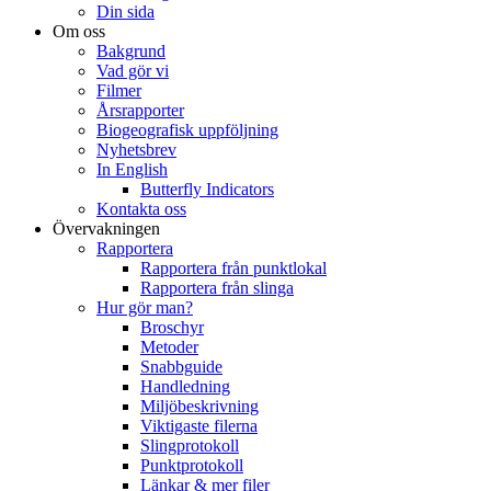
Din sida
Om oss
Bakgrund
Vad gör vi
Filmer
Årsrapporter
Biogeografisk uppföljning
Nyhetsbrev
In English
Butterfly Indicators
Kontakta oss
Övervakningen
Rapportera
Rapportera från punktlokal
Rapportera från slinga
Hur gör man?
Broschyr
Metoder
Snabbguide
Handledning
Miljöbeskrivning
Viktigaste filerna
Slingprotokoll
Punktprotokoll
Länkar & mer filer