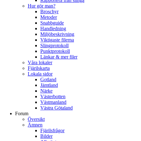
Rapportera från slinga
Hur gör man?
Broschyr
Metoder
Snabbguide
Handledning
Miljöbeskrivning
Viktigaste filerna
Slingprotokoll
Punktprotokoll
Länkar & mer filer
Våra lokaler
Fjärilskarta
Lokala sidor
Gotland
Jämtland
Närke
Västerbotten
Västmanland
Västra Götaland
Forum
Översikt
Ämnen
Fjärilsfrågor
Bilder