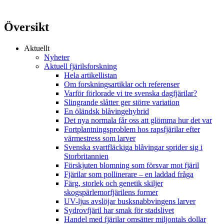
Översikt
Aktuellt
Nyheter
Aktuell fjärilsforskning
Hela artikellistan
Om forskningsartiklar och referenser
Varför förlorade vi tre svenska dagfjärilar?
Slingrande slåtter ger större variation
En öländsk blåvingehybrid
Det nya normala får oss att glömma hur det var
Fortplantningsproblem hos rapsfjärilar efter
värmestress som larver
Svenska svartfläckiga blåvingar sprider sig i
Storbritannien
Förskjuten blomning som försvar mot fjäril
Fjärilar som pollinerare – en laddad fråga
Färg, storlek och genetik skiljer
skogspärlemorfjärilens former
UV-ljus avslöjar busksnabbvingens larver
Sydrovfjäril har smak för stadslivet
Handel med fjärilar omsätter miljontals dollar