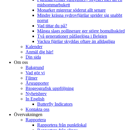
midsommarbukett
Monarker migrerar söderut allt senare
Mindre kräsna sydrovfjärilar sprider sig snabbt
norrut
Vad tittar du på?
Många slags pollinerare ger större bomullsskörd
Två generationer påfågelöga i Belgien
Vackra fjärilar skyddas oftare än alldagliga
Kalender
Anmäl dig här!
Din sida
Om oss
Bakgrund
Vad gör vi
Filmer
Årsrapporter
Biogeografisk uppföljning
Nyhetsbrev
In English
Butterfly Indicators
Kontakta oss
Övervakningen
Rapportera
Rapportera från punktlokal