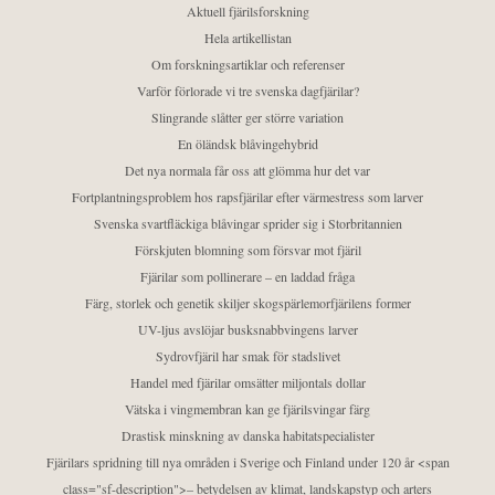
Aktuell fjärilsforskning
Hela artikellistan
Om forskningsartiklar och referenser
Varför förlorade vi tre svenska dagfjärilar?
Slingrande slåtter ger större variation
En öländsk blåvingehybrid
Det nya normala får oss att glömma hur det var
Fortplantningsproblem hos rapsfjärilar efter värmestress som larver
Svenska svartfläckiga blåvingar sprider sig i Storbritannien
Förskjuten blomning som försvar mot fjäril
Fjärilar som pollinerare – en laddad fråga
Färg, storlek och genetik skiljer skogspärlemorfjärilens former
UV-ljus avslöjar busksnabbvingens larver
Sydrovfjäril har smak för stadslivet
Handel med fjärilar omsätter miljontals dollar
Vätska i vingmembran kan ge fjärilsvingar färg
Drastisk minskning av danska habitatspecialister
Fjärilars spridning till nya områden i Sverige och Finland under 120 år <span
class="sf-description">– betydelsen av klimat, landskapstyp och arters