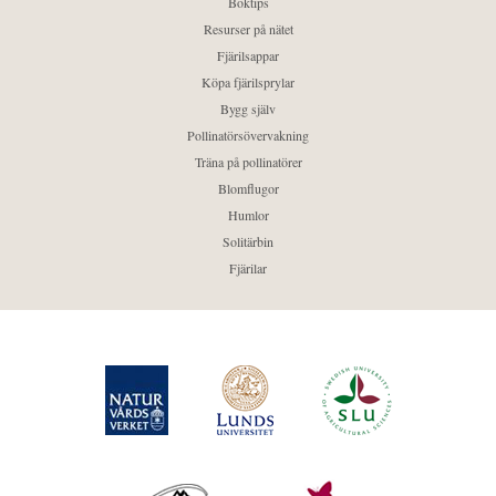
Boktips
Resurser på nätet
Fjärilsappar
Köpa fjärilsprylar
Bygg själv
Pollinatörsövervakning
Träna på pollinatörer
Blomflugor
Humlor
Solitärbin
Fjärilar