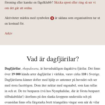
förening eller kanske en fågelklubb?
Skicka epost eller ring så ser vi
om det går att ordna.
Aktiviteter märkta med symbolen
är sådana som organisatören tar ut
en kostnad för.
Arkiv
Vad är dagfjärilar?
Dagfjärilar
,
rhopalocera
, är huvudsakligen dagaktiva fjärilar. Det finns
19 000
110
över
kända arter dagfjärilar i världen, varav cirka
i Sverige.
Dagfjärilarna känner dofter med hjälp av antenner på huvudet och ser
med stora facettögon. Dom äter nektar med sugsnabel, som kan rullas
in och ut. De tre benparen (två hos Nymphalidae, där är första benparet
tillbakabildat!) återfinns på den slanka kroppens undersida och på
ovansidan finns ofta färgstarka brett triangulära vingar som när de vilar