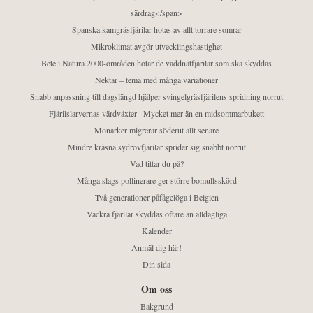
särdrag</span>
Spanska kamgräsfjärilar hotas av allt torrare somrar
Mikroklimat avgör utvecklingshastighet
Bete i Natura 2000-områden hotar de väddnätfjärilar som ska skyddas
Nektar – tema med många variationer
Snabb anpassning till dagslängd hjälper svingelgräsfjärilens spridning norrut
Fjärilslarvernas värdväxter– Mycket mer än en midsommarbukett
Monarker migrerar söderut allt senare
Mindre kräsna sydrovfjärilar sprider sig snabbt norrut
Vad tittar du på?
Många slags pollinerare ger större bomullsskörd
Två generationer påfågelöga i Belgien
Vackra fjärilar skyddas oftare än alldagliga
Kalender
Anmäl dig här!
Din sida
Om oss
Bakgrund