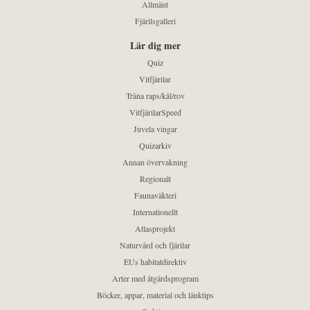
Allmänt
Fjärilsgalleri
Lär dig mer
Quiz
Vitfjärilar
Träna raps/kål/rov
VitfjärilarSpeed
Juvela vingar
Quizarkiv
Annan övervakning
Regionalt
Faunaväkteri
Internationellt
Atlasprojekt
Naturvård och fjärilar
EUs habitatdirektiv
Arter med åtgärdsprogram
Böcker, appar, material och länktips