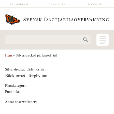
Hoppa till huvudinnehåll
BLI MEDLEM
IN ENGLISH
LOGGA IN
Sökformulär
Hem
» Silverstreckad pärlemorfjäril
Silverstreckad pärlemorfjäril
Bäcktorpet, Torphyttan
Platskategori:
Punktlokal
Antal observationer:
1