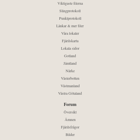
Viktigaste filerna
Slingprotokoll
Punktprotokoll
Länkar & mer filer
Våra lokaler
Fjärilskarta
Lokala sidor
Gotland
Jämtland
Närke
Västerbotten
Västmanland
Västra Götaland
Forum
Översikt
Ämnen
Fjärilsfrågor
Bilder