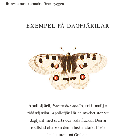
är resta mot varandra över ryggen.
EXEMPEL PÅ DAGFJÄRILAR
Apollofjäril
,
Parnassius apollo
, art i familjen
riddarfjärilar. Apollofjäril är en mycket stor vit
dagfjäril med svarta och röda fläckar. Den är
rödlistad eftersom den minskar starkt i hela
landet utom på Gotland.