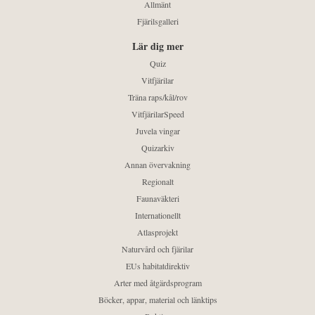
Allmänt
Fjärilsgalleri
Lär dig mer
Quiz
Vitfjärilar
Träna raps/kål/rov
VitfjärilarSpeed
Juvela vingar
Quizarkiv
Annan övervakning
Regionalt
Faunaväkteri
Internationellt
Atlasprojekt
Naturvård och fjärilar
EUs habitatdirektiv
Arter med åtgärdsprogram
Böcker, appar, material och länktips