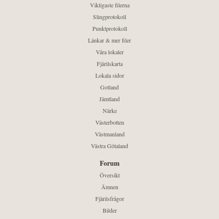
Viktigaste filerna
Slingprotokoll
Punktprotokoll
Länkar & mer filer
Våra lokaler
Fjärilskarta
Lokala sidor
Gotland
Jämtland
Närke
Västerbotten
Västmanland
Västra Götaland
Forum
Översikt
Ämnen
Fjärilsfrågor
Bilder