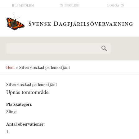
Hoppa till huvudinnehåll
BLI MEDLEM
IN ENGLISH
LOGGA IN
Sökformulär
Hem
» Silverstreckad pärlemorfjäril
Silverstreckad pärlemorfjäril
Upnäs tomtområde
Platskategori:
Slinga
Antal observationer:
1