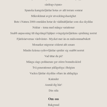
särdrag</span>
Spanska kamgräsfjärilar hotas av allt torrare somrar
Mikroklimat avgör utvecklingshastighet
Bete i Natura 2000-områden hotar de väddnätfjärilar som ska skyddas
Nektar – tema med många variationer
Snabb anpassning till dagslängd hjälper svingelgräsfjärilens spridning norrut
Fjärilslarvernas värdväxter– Mycket mer än en midsommarbukett
Monarker migrerar söderut allt senare
Mindre kräsna sydrovfjärilar sprider sig snabbt norrut
Vad tittar du på?
Många slags pollinerare ger större bomullsskörd
Två generationer påfågelöga i Belgien
Vackra fjärilar skyddas oftare än alldagliga
Kalender
Anmäl dig här!
Din sida
Om oss
Bakgrund