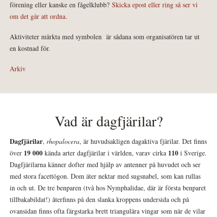
förening eller kanske en fågelklubb?
Skicka epost eller ring så ser vi
om det går att ordna.
Aktiviteter märkta med symbolen
är sådana som organisatören tar ut
en kostnad för.
Arkiv
Vad är dagfjärilar?
Dagfjärilar
,
rhopalocera
, är huvudsakligen dagaktiva fjärilar. Det finns
19 000
110
över
kända arter dagfjärilar i världen, varav cirka
i Sverige.
Dagfjärilarna känner dofter med hjälp av antenner på huvudet och ser
med stora facettögon. Dom äter nektar med sugsnabel, som kan rullas
in och ut. De tre benparen (två hos Nymphalidae, där är första benparet
tillbakabildat!) återfinns på den slanka kroppens undersida och på
ovansidan finns ofta färgstarka brett triangulära vingar som när de vilar