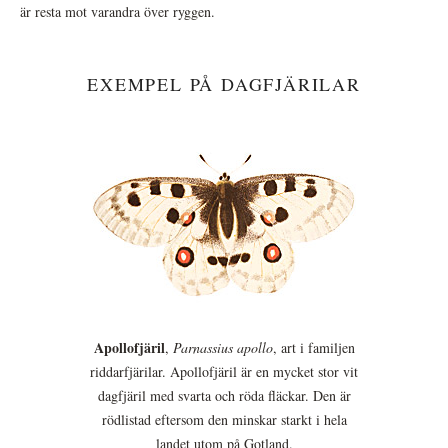
är resta mot varandra över ryggen.
EXEMPEL PÅ DAGFJÄRILAR
Apollofjäril
,
Parnassius apollo
, art i familjen
riddarfjärilar. Apollofjäril är en mycket stor vit
dagfjäril med svarta och röda fläckar. Den är
rödlistad eftersom den minskar starkt i hela
landet utom på Gotland.