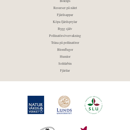
Boktips
Resurser på nätet
Fjärilsappar
Köpa fjärilsprylar
Bygg själv
Pollinatörsövervakning
Träna på pollinatörer
Blomflugor
Humlor
Solitärbin
Fjärilar