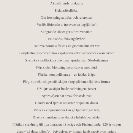
Aktuell fjärilsforskning
Hela artikellistan
Om forskningsartiklar och referenser
Varför förlorade vi tre svenska dagfjärilar?
Slingrande slåtter ger större variation
En öländsk blåvingehybrid
Det nya normala får oss att glömma hur det var
Fortplantningsproblem hos rapsfjärilar efter värmestress som larver
Svenska svartfläckiga blåvingar sprider sig i Storbritannien
Förskjuten blomning som försvar mot fjäril
Fjärilar som pollinerare – en laddad fråga
Färg, storlek och genetik skiljer skogspärlemorfjärilens former
UV-ljus avslöjar busksnabbvingens larver
Sydrovfjäril har smak för stadslivet
Handel med fjärilar omsätter miljontals dollar
Vätska i vingmembran kan ge fjärilsvingar färg
Drastisk minskning av danska habitatspecialister
Fjärilars spridning till nya områden i Sverige och Finland under 120 år <span
class="sf-description">– betydelsen av klimat, landskapstyp och arters