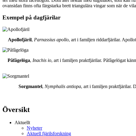
ser med stora facettögon. Dom äter nektar med sugsnabel, som kan rull
ovansidan finns ofta färgstarka brett triangulära vingar som när de vil
Exempel på dagfjärilar
Apollofjäril
,
Parnassius apollo
, art i familjen riddarfjärilar. Apol
Påfågelöga
,
Inachis io
, art i familjen praktfjärilar. Påfågelögat 
Sorgmantel
,
Nymphalis antiopa
, art i familjen praktfjärila
Översikt
Aktuellt
Nyheter
Aktuell fjärilsforskning