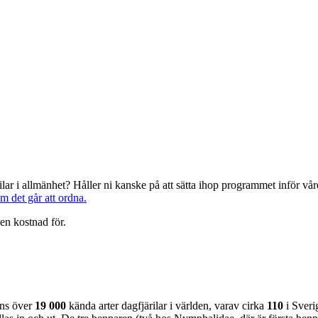
järilar i allmänhet? Håller ni kanske på att sätta ihop programmet inför 
om det går att ordna.
en kostnad för.
nns över
19 000
kända arter dagfjärilar i världen, varav cirka
110
i Sveri