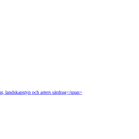
at, landskapstyp och arters särdrag</span>