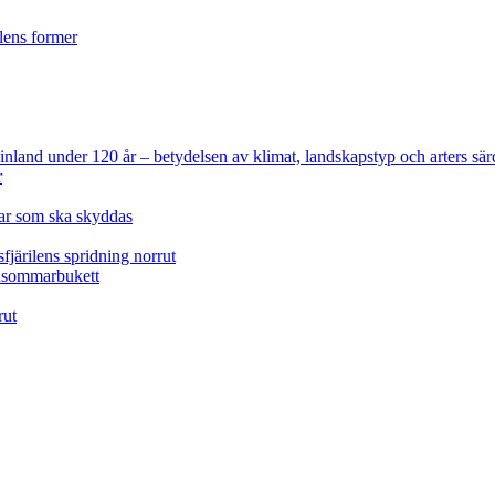
ilens former
 Finland under 120 år
– betydelsen av klimat, landskapstyp och arters sär
r
lar som ska skyddas
fjärilens spridning norrut
idsommarbukett
rut