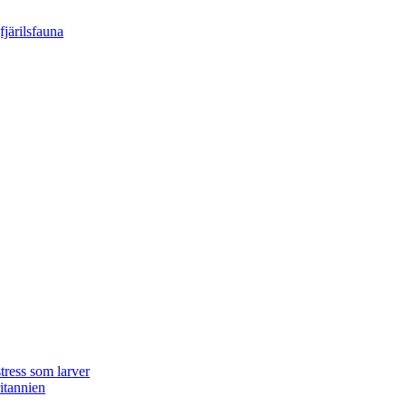
tress som larver
ritannien