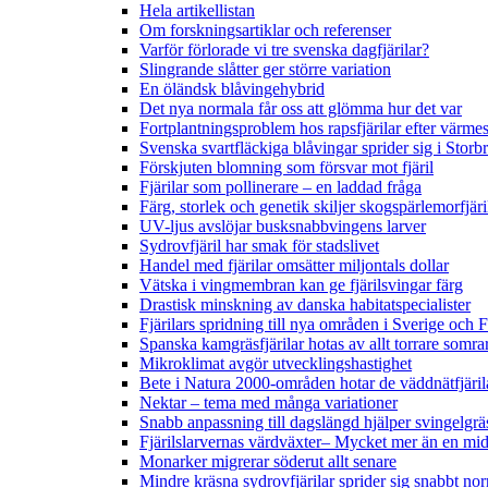
Hela artikellistan
Om forskningsartiklar och referenser
Varför förlorade vi tre svenska dagfjärilar?
Slingrande slåtter ger större variation
En öländsk blåvingehybrid
Det nya normala får oss att glömma hur det var
Fortplantningsproblem hos rapsfjärilar efter värmes
Svenska svartfläckiga blåvingar sprider sig i Storb
Förskjuten blomning som försvar mot fjäril
Fjärilar som pollinerare – en laddad fråga
Färg, storlek och genetik skiljer skogspärlemorfjär
UV-ljus avslöjar busksnabbvingens larver
Sydrovfjäril har smak för stadslivet
Handel med fjärilar omsätter miljontals dollar
Vätska i vingmembran kan ge fjärilsvingar färg
Drastisk minskning av danska habitatspecialister
Fjärilars spridning till nya områden i Sverige och
Spanska kamgräsfjärilar hotas av allt torrare somra
Mikroklimat avgör utvecklingshastighet
Bete i Natura 2000-områden hotar de väddnätfjäri
Nektar – tema med många variationer
Snabb anpassning till dagslängd hjälper svingelgräs
Fjärilslarvernas värdväxter– Mycket mer än en m
Monarker migrerar söderut allt senare
Mindre kräsna sydrovfjärilar sprider sig snabbt nor