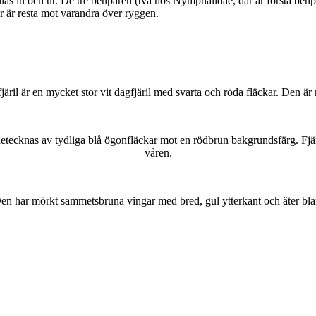
as in och ut. De tre benparen (två hos Nymphalidae, där är första benpa
ar är resta mot varandra över ryggen.
lofjäril är en mycket stor vit dagfjäril med svarta och röda fläckar. Den 
kännetecknas av tydliga blå ögonfläckar mot en rödbrun bakgrundsfärg. Fj
våren.
r. Den har mörkt sammetsbruna vingar med bred, gul ytterkant och äter bla