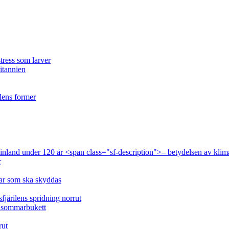
tress som larver
ritannien
ilens former
 Finland under 120 år <span class="sf-description">– betydelsen av klim
r
lar som ska skyddas
fjärilens spridning norrut
idsommarbukett
rut