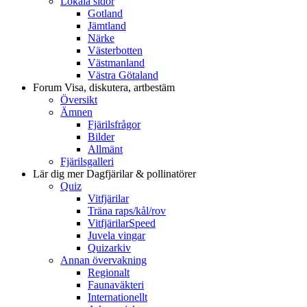
Lokala sidor
Gotland
Jämtland
Närke
Västerbotten
Västmanland
Västra Götaland
Forum
Visa, diskutera, artbestäm
Översikt
Ämnen
Fjärilsfrågor
Bilder
Allmänt
Fjärilsgalleri
Lär dig mer
Dagfjärilar & pollinatörer
Quiz
Vitfjärilar
Träna raps/kål/rov
VitfjärilarSpeed
Juvela vingar
Quizarkiv
Annan övervakning
Regionalt
Faunaväkteri
Internationellt