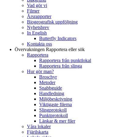
Vad gör vi
Filmer
Årsrapporter
Biogeografisk uppföljning
Nyhetsbrev
In English
Butterfly Indicators
Kontakta oss
Övervakningen
Rapportera eller sök
Rapportera
Rapportera från punktlokal
Rapportera från slinga
Hur gör man?
Broschyr
Metoder
Snabbguide
Handledning
Miljöbeskrivning
Viktigaste filerna
Slingprotokoll
Punktprotokoll
Länkar & mer filer
Våra lokaler
Fjärilskarta