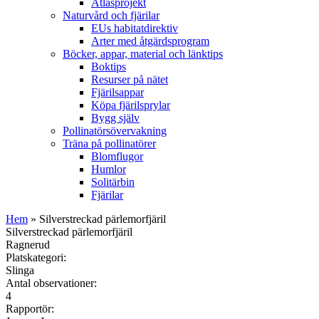
Atlasprojekt
Naturvård och fjärilar
EUs habitatdirektiv
Arter med åtgärdsprogram
Böcker, appar, material och länktips
Boktips
Resurser på nätet
Fjärilsappar
Köpa fjärilsprylar
Bygg själv
Pollinatörsövervakning
Träna på pollinatörer
Blomflugor
Humlor
Solitärbin
Fjärilar
Hem
» Silverstreckad pärlemorfjäril
Silverstreckad pärlemorfjäril
Ragnerud
Platskategori:
Slinga
Antal observationer:
4
Rapportör: