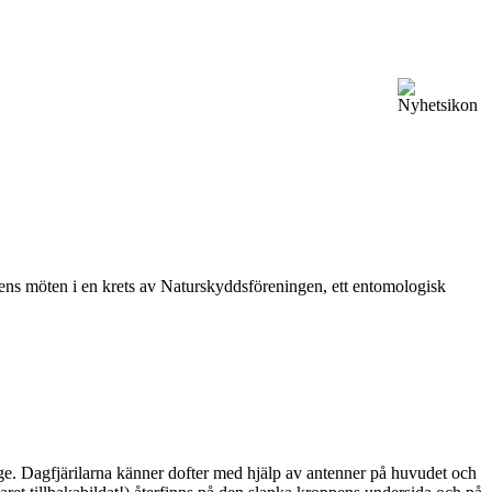
vårens möten i en krets av Naturskyddsföreningen, ett entomologisk
ge. Dagfjärilarna känner dofter med hjälp av antenner på huvudet och