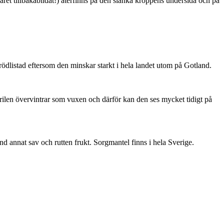
ret tillbakabildat!) återfinns på den slanka kroppens undersida och på
är rödlistad eftersom den minskar starkt i hela landet utom på Gotland.
ärilen övervintrar som vuxen och därför kan den ses mycket tidigt på
nd annat sav och rutten frukt. Sorgmantel finns i hela Sverige.