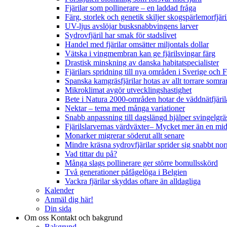
Fjärilar som pollinerare – en laddad fråga
Färg, storlek och genetik skiljer skogspärlemorfjär
UV-ljus avslöjar busksnabbvingens larver
Sydrovfjäril har smak för stadslivet
Handel med fjärilar omsätter miljontals dollar
Vätska i vingmembran kan ge fjärilsvingar färg
Drastisk minskning av danska habitatspecialister
Fjärilars spridning till nya områden i Sverige och
Spanska kamgräsfjärilar hotas av allt torrare somra
Mikroklimat avgör utvecklingshastighet
Bete i Natura 2000-områden hotar de väddnätfjäri
Nektar – tema med många variationer
Snabb anpassning till dagslängd hjälper svingelgräs
Fjärilslarvernas värdväxter– Mycket mer än en m
Monarker migrerar söderut allt senare
Mindre kräsna sydrovfjärilar sprider sig snabbt nor
Vad tittar du på?
Många slags pollinerare ger större bomullsskörd
Två generationer påfågelöga i Belgien
Vackra fjärilar skyddas oftare än alldagliga
Kalender
Anmäl dig här!
Din sida
Om oss
Kontakt och bakgrund
Bakgrund