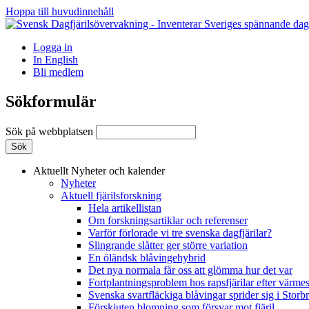
Hoppa till huvudinnehåll
Logga in
In English
Bli medlem
Sökformulär
Sök på webbplatsen
Aktuellt
Nyheter och kalender
Nyheter
Aktuell fjärilsforskning
Hela artikellistan
Om forskningsartiklar och referenser
Varför förlorade vi tre svenska dagfjärilar?
Slingrande slåtter ger större variation
En öländsk blåvingehybrid
Det nya normala får oss att glömma hur det var
Fortplantningsproblem hos rapsfjärilar efter värmes
Svenska svartfläckiga blåvingar sprider sig i Storb
Förskjuten blomning som försvar mot fjäril