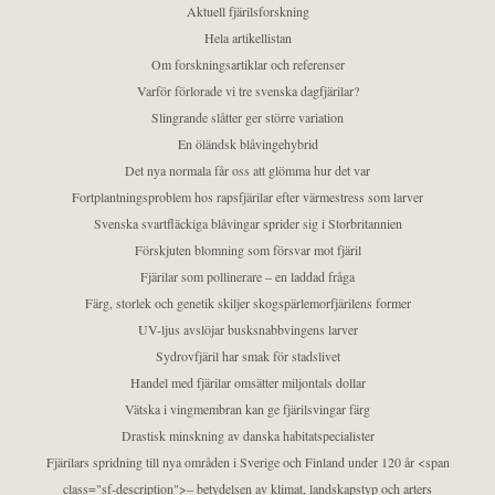
Aktuell fjärilsforskning
Hela artikellistan
Om forskningsartiklar och referenser
Varför förlorade vi tre svenska dagfjärilar?
Slingrande slåtter ger större variation
En öländsk blåvingehybrid
Det nya normala får oss att glömma hur det var
Fortplantningsproblem hos rapsfjärilar efter värmestress som larver
Svenska svartfläckiga blåvingar sprider sig i Storbritannien
Förskjuten blomning som försvar mot fjäril
Fjärilar som pollinerare – en laddad fråga
Färg, storlek och genetik skiljer skogspärlemorfjärilens former
UV-ljus avslöjar busksnabbvingens larver
Sydrovfjäril har smak för stadslivet
Handel med fjärilar omsätter miljontals dollar
Vätska i vingmembran kan ge fjärilsvingar färg
Drastisk minskning av danska habitatspecialister
Fjärilars spridning till nya områden i Sverige och Finland under 120 år <span
class="sf-description">– betydelsen av klimat, landskapstyp och arters