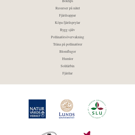
Boktips
Resurser på nätet
Fjärilsappar
Köpa fjärilsprylar
Bygg själv
Pollinatörsövervakning
Träna på pollinatörer
Blomflugor
Humlor
Solitärbin
Fjärilar