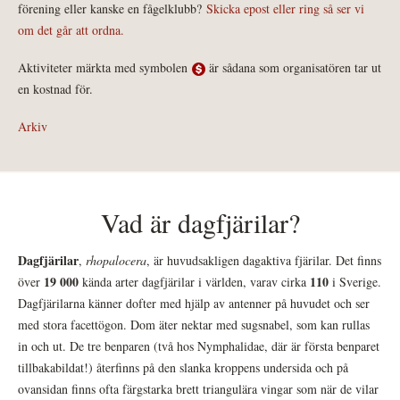
förening eller kanske en fågelklubb?
Skicka epost eller ring så ser vi
om det går att ordna.
Aktiviteter märkta med symbolen
är sådana som organisatören tar ut
en kostnad för.
Arkiv
Vad är dagfjärilar?
Dagfjärilar
,
rhopalocera
, är huvudsakligen dagaktiva fjärilar. Det finns
19 000
110
över
kända arter dagfjärilar i världen, varav cirka
i Sverige.
Dagfjärilarna känner dofter med hjälp av antenner på huvudet och ser
med stora facettögon. Dom äter nektar med sugsnabel, som kan rullas
in och ut. De tre benparen (två hos Nymphalidae, där är första benparet
tillbakabildat!) återfinns på den slanka kroppens undersida och på
ovansidan finns ofta färgstarka brett triangulära vingar som när de vilar