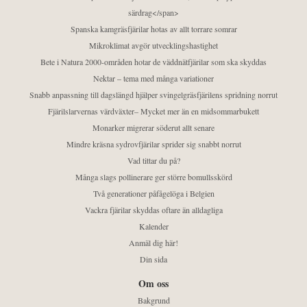
särdrag</span>
Spanska kamgräsfjärilar hotas av allt torrare somrar
Mikroklimat avgör utvecklingshastighet
Bete i Natura 2000-områden hotar de väddnätfjärilar som ska skyddas
Nektar – tema med många variationer
Snabb anpassning till dagslängd hjälper svingelgräsfjärilens spridning norrut
Fjärilslarvernas värdväxter– Mycket mer än en midsommarbukett
Monarker migrerar söderut allt senare
Mindre kräsna sydrovfjärilar sprider sig snabbt norrut
Vad tittar du på?
Många slags pollinerare ger större bomullsskörd
Två generationer påfågelöga i Belgien
Vackra fjärilar skyddas oftare än alldagliga
Kalender
Anmäl dig här!
Din sida
Om oss
Bakgrund