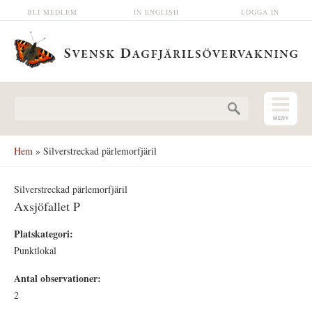
Hoppa till huvudinnehåll
BLI MEDLEM
IN ENGLISH
LOGGA IN
Sökformulär
Hem
» Silverstreckad pärlemorfjäril
Silverstreckad pärlemorfjäril
Axsjöfallet P
Platskategori:
Punktlokal
Antal observationer:
2