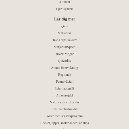
Allmänt
Fjärilsgalleri
Lär dig mer
Quiz
Vitfjärilar
Träna raps/kål/rov
VitfjärilarSpeed
Juvela vingar
Quizarkiv
Annan övervakning
Regionalt
Faunaväkteri
Internationellt
Atlasprojekt
Naturvård och fjärilar
EUs habitatdirektiv
Arter med åtgärdsprogram
Böcker, appar, material och länktips