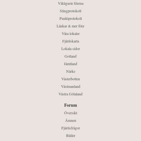
Viktigaste filerna
Slingprotokoll
Punktprotokoll
Länkar & mer filer
Våra lokaler
Fjärilskarta
Lokala sidor
Gotland
Jämtland
Närke
Västerbotten
Västmanland
Västra Götaland
Forum
Översikt
Ämnen
Fjärilsfrågor
Bilder