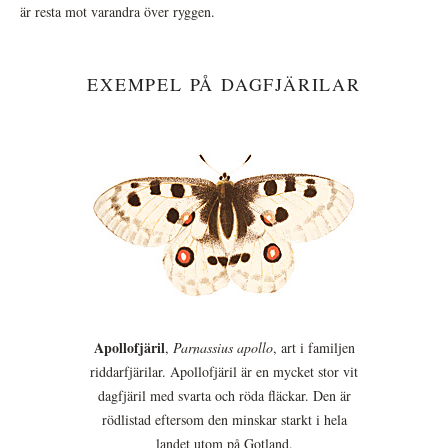
är resta mot varandra över ryggen.
EXEMPEL PÅ DAGFJÄRILAR
Apollofjäril
,
Parnassius apollo
, art i familjen
riddarfjärilar. Apollofjäril är en mycket stor vit
dagfjäril med svarta och röda fläckar. Den är
rödlistad eftersom den minskar starkt i hela
landet utom på Gotland.