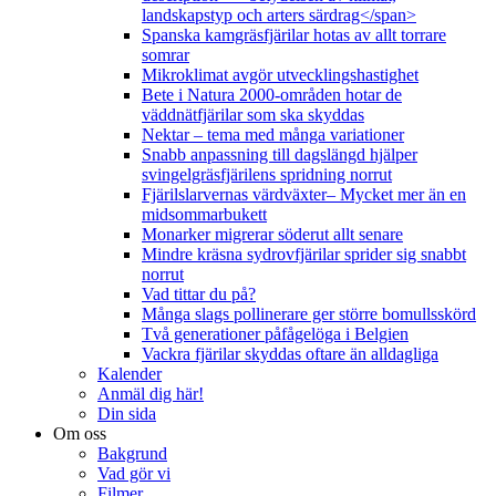
landskapstyp och arters särdrag</span>
Spanska kamgräsfjärilar hotas av allt torrare
somrar
Mikroklimat avgör utvecklingshastighet
Bete i Natura 2000-områden hotar de
väddnätfjärilar som ska skyddas
Nektar – tema med många variationer
Snabb anpassning till dagslängd hjälper
svingelgräsfjärilens spridning norrut
Fjärilslarvernas värdväxter– Mycket mer än en
midsommarbukett
Monarker migrerar söderut allt senare
Mindre kräsna sydrovfjärilar sprider sig snabbt
norrut
Vad tittar du på?
Många slags pollinerare ger större bomullsskörd
Två generationer påfågelöga i Belgien
Vackra fjärilar skyddas oftare än alldagliga
Kalender
Anmäl dig här!
Din sida
Om oss
Bakgrund
Vad gör vi
Filmer