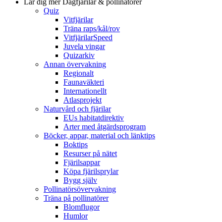
Lär dig mer
Dagfjärilar & pollinatörer
Quiz
Vitfjärilar
Träna raps/kål/rov
VitfjärilarSpeed
Juvela vingar
Quizarkiv
Annan övervakning
Regionalt
Faunaväkteri
Internationellt
Atlasprojekt
Naturvård och fjärilar
EUs habitatdirektiv
Arter med åtgärdsprogram
Böcker, appar, material och länktips
Boktips
Resurser på nätet
Fjärilsappar
Köpa fjärilsprylar
Bygg själv
Pollinatörsövervakning
Träna på pollinatörer
Blomflugor
Humlor