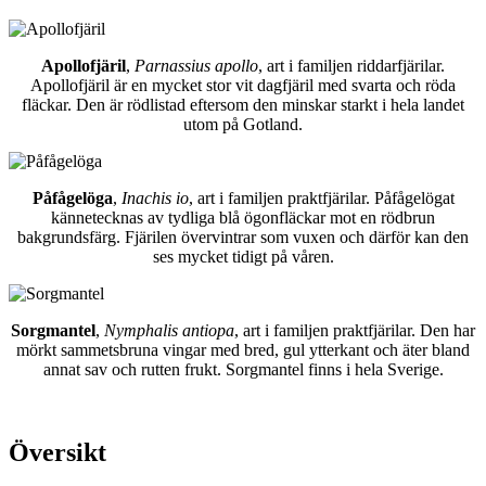
Apollofjäril
,
Parnassius apollo
, art i familjen riddarfjärilar.
Apollofjäril är en mycket stor vit dagfjäril med svarta och röda
fläckar. Den är rödlistad eftersom den minskar starkt i hela landet
utom på Gotland.
Påfågelöga
,
Inachis io
, art i familjen praktfjärilar. Påfågelögat
kännetecknas av tydliga blå ögonfläckar mot en rödbrun
bakgrundsfärg. Fjärilen övervintrar som vuxen och därför kan den
ses mycket tidigt på våren.
Sorgmantel
,
Nymphalis antiopa
, art i familjen praktfjärilar. Den har
mörkt sammetsbruna vingar med bred, gul ytterkant och äter bland
annat sav och rutten frukt. Sorgmantel finns i hela Sverige.
Översikt