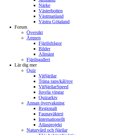
Närke
Västerbotten
Västmanland
Västra Götaland
Forum
Översikt
Ämnen
Fjärilsfrågor
Bilder
Allmänt
Fjärilsgalleri
Lär dig mer
Quiz
Vitfjärilar
Träna raps/kål/rov
VitfjärilarSpeed
Juvela vingar
Quizarkiv
Annan övervakning
Regionalt
Faunaväkteri
Internationellt
Atlasprojekt
Naturvård och fjärilar