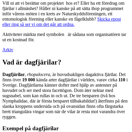
Vill ni att vi berättar om projektet hos er? Eller ha ett föredrag om
fjärilar i allmänhet? Håller ni kanske på att sätta ihop programmet
inför vårens möten i en krets av Naturskyddsföreningen, ett
entomologisk förening eller kanske en fågelklubb?
Skicka epost
eller ring så ser vi om det går att ordna.
Aktiviteter märkta med symbolen
är sådana som organisatören tar
ut en kostnad för.
Arkiv
Vad är dagfjärilar?
Dagfjärilar
,
rhopalocera
, är huvudsakligen dagaktiva fjärilar. Det
finns över
19 000
kända arter dagfjärilar i världen, varav cirka
110
i
Sverige. Dagfjärilarna känner dofter med hjälp av antenner på
huvudet och ser med stora facettögon. Dom äter nektar med
sugsnabel, som kan rullas in och ut. De tre benparen (två hos
Nymphalidae, där är första benparet tillbakabildat!) återfinns på den
slanka kroppens undersida och på ovansidan finns ofta färgstarka
brett triangulära vingar som när de vilar är resta mot varandra över
ryggen.
Exempel på dagfjärilar