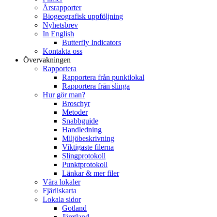
Årsrapporter
Biogeografisk uppföljning
Nyhetsbrev
In English
Butterfly Indicators
Kontakta oss
Övervakningen
Rapportera
Rapportera från punktlokal
Rapportera från slinga
Hur gör man?
Broschyr
Metoder
Snabbguide
Handledning
Miljöbeskrivning
Viktigaste filerna
Slingprotokoll
Punktprotokoll
Länkar & mer filer
Våra lokaler
Fjärilskarta
Lokala sidor
Gotland
Jämtland