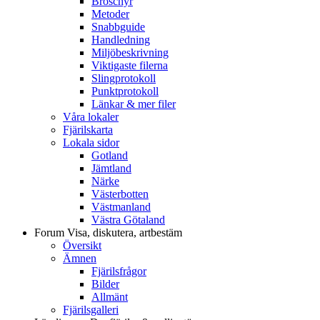
Broschyr
Metoder
Snabbguide
Handledning
Miljöbeskrivning
Viktigaste filerna
Slingprotokoll
Punktprotokoll
Länkar & mer filer
Våra lokaler
Fjärilskarta
Lokala sidor
Gotland
Jämtland
Närke
Västerbotten
Västmanland
Västra Götaland
Forum
Visa, diskutera, artbestäm
Översikt
Ämnen
Fjärilsfrågor
Bilder
Allmänt
Fjärilsgalleri