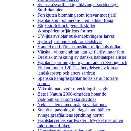
Svenska svartfläckiga blåvingar sprider sig i
Storbritannien
Förskjuten blomning som försvar mot fjäril
Fjärilar som pollinerare – en laddad fråga
Färg, storlek och genetik skiljer
skogspärlemorfjärilens former
UV-ljus avslöjar busksnabbvingens larver
Sydrovfjäril har smak för stadslivet
Handel med fjärilar omsätter miljontals dollar
Vätska i vingmembran kan ge fjärilsvingar färg
Drastisk minskning av danska habitatspecialister
Fjärilars spridning till nya områden i Sverige och
Finland under 120 år
– betydelsen av klimat,
landskapstyp och arters särdrag
Spanska kamgräsfjärilar hotas av allt torrare
somrar
Mikroklimat avgör utvecklingshastighet
Bete i Natura 2000-områden hotar de
väddnätfjärilar som ska skyddas
Nektar – tema med många variationer
Snabb anpassning till dagslängd hjälper
svingelgräsfjärilens spridning norrut
Fjärilslarvernas värdväxter– Mycket mer än en
midsommarbukett
Monarker migrerar söderut allt senare