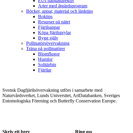
EUs habitatdirektiv
Arter med åtgärdsprogram
Böcker, appar, material och länktips
Boktips
Resurser på nätet
Fjärilsappar
Köpa fjärilsprylar
Bygg själv
Pollinatörsövervakning
Träna på pollinatörer
Blomflugor
Humlor
Solitärbin
Fjärilar
Svensk Dagfjärilsövervakning utförs i samarbete med
Naturvårdsverket, Lunds Universitet, ArtDatabanken, Sveriges
Entomologiska Förening och Butterfly Conservation Europe.
Skriv ett brev
Ring oss