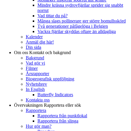
Mindre kräsna sydrovfjärilar sprider sig snabbt
norrut
Vad tittar du på?
Många slags pollinerare ger större bomullsskörd
Två generationer påfågelöga i Belgien
Vackra fjärilar skyddas oftare än alldagliga
Kalender
Anmäl dig här!
Din sida
Om oss
Kontakt och bakgrund
Bakgrund
Vad gör vi
Filmer
Årsrapporter
Biogeografisk uppföljning
Nyhetsbrev
In English
Butterfly Indicators
Kontakta oss
Övervakningen
Rapportera eller sök
Rapportera
Rapportera från punktlokal
Rapportera från slinga
Hur gör man?