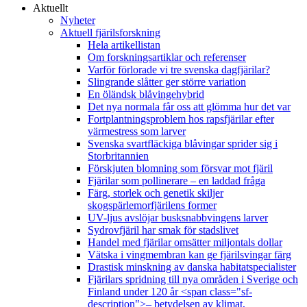
Aktuellt
Nyheter
Aktuell fjärilsforskning
Hela artikellistan
Om forskningsartiklar och referenser
Varför förlorade vi tre svenska dagfjärilar?
Slingrande slåtter ger större variation
En öländsk blåvingehybrid
Det nya normala får oss att glömma hur det var
Fortplantningsproblem hos rapsfjärilar efter
värmestress som larver
Svenska svartfläckiga blåvingar sprider sig i
Storbritannien
Förskjuten blomning som försvar mot fjäril
Fjärilar som pollinerare – en laddad fråga
Färg, storlek och genetik skiljer
skogspärlemorfjärilens former
UV-ljus avslöjar busksnabbvingens larver
Sydrovfjäril har smak för stadslivet
Handel med fjärilar omsätter miljontals dollar
Vätska i vingmembran kan ge fjärilsvingar färg
Drastisk minskning av danska habitatspecialister
Fjärilars spridning till nya områden i Sverige och
Finland under 120 år <span class="sf-
description">– betydelsen av klimat,