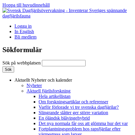
Hoppa till huvudinnehåll
Logga in
In English
Bli medlem
Sökformulär
Sök på webbplatsen
Aktuellt
Nyheter och kalender
Nyheter
Aktuell fjärilsforskning
Hela artikellistan
Om forskningsartiklar och referenser
Varför förlorade vi tre svenska dagfjärilar?
Slingrande slåtter ger större variation
En öländsk blåvingehybrid
Det nya normala får oss att glömma hur det var
Fortplantningsproblem hos rapsfjärilar efter
värmestress som larver