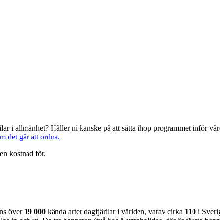
järilar i allmänhet? Håller ni kanske på att sätta ihop programmet inför 
om det går att ordna.
en kostnad för.
nns över
19 000
kända arter dagfjärilar i världen, varav cirka
110
i Sveri