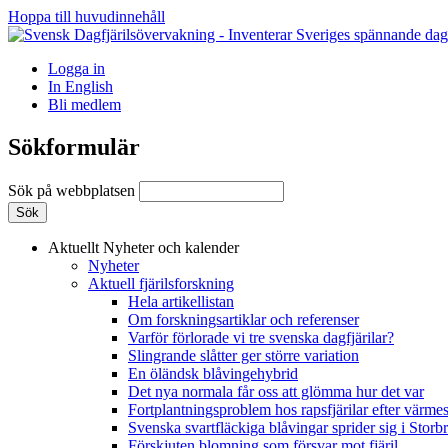
Hoppa till huvudinnehåll
Logga in
In English
Bli medlem
Sökformulär
Sök på webbplatsen
Aktuellt
Nyheter och kalender
Nyheter
Aktuell fjärilsforskning
Hela artikellistan
Om forskningsartiklar och referenser
Varför förlorade vi tre svenska dagfjärilar?
Slingrande slåtter ger större variation
En öländsk blåvingehybrid
Det nya normala får oss att glömma hur det var
Fortplantningsproblem hos rapsfjärilar efter värmes
Svenska svartfläckiga blåvingar sprider sig i Storb
Förskjuten blomning som försvar mot fjäril