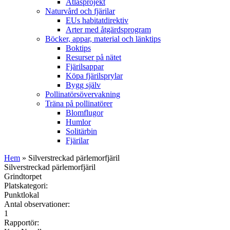
Atlasprojekt
Naturvård och fjärilar
EUs habitatdirektiv
Arter med åtgärdsprogram
Böcker, appar, material och länktips
Boktips
Resurser på nätet
Fjärilsappar
Köpa fjärilsprylar
Bygg själv
Pollinatörsövervakning
Träna på pollinatörer
Blomflugor
Humlor
Solitärbin
Fjärilar
Hem
» Silverstreckad pärlemorfjäril
Silverstreckad pärlemorfjäril
Grindtorpet
Platskategori:
Punktlokal
Antal observationer:
1
Rapportör: