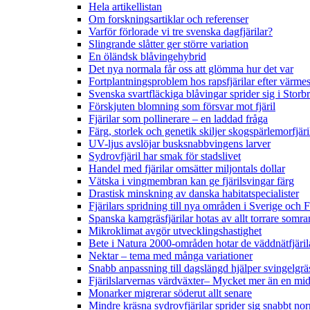
Hela artikellistan
Om forskningsartiklar och referenser
Varför förlorade vi tre svenska dagfjärilar?
Slingrande slåtter ger större variation
En öländsk blåvingehybrid
Det nya normala får oss att glömma hur det var
Fortplantningsproblem hos rapsfjärilar efter värmes
Svenska svartfläckiga blåvingar sprider sig i Storb
Förskjuten blomning som försvar mot fjäril
Fjärilar som pollinerare – en laddad fråga
Färg, storlek och genetik skiljer skogspärlemorfjär
UV-ljus avslöjar busksnabbvingens larver
Sydrovfjäril har smak för stadslivet
Handel med fjärilar omsätter miljontals dollar
Vätska i vingmembran kan ge fjärilsvingar färg
Drastisk minskning av danska habitatspecialister
Fjärilars spridning till nya områden i Sverige och
Spanska kamgräsfjärilar hotas av allt torrare somra
Mikroklimat avgör utvecklingshastighet
Bete i Natura 2000-områden hotar de väddnätfjäri
Nektar – tema med många variationer
Snabb anpassning till dagslängd hjälper svingelgräs
Fjärilslarvernas värdväxter– Mycket mer än en m
Monarker migrerar söderut allt senare
Mindre kräsna sydrovfjärilar sprider sig snabbt nor