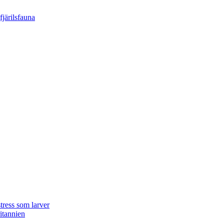
tress som larver
ritannien