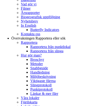
Vad gör vi
Filmer
Årsrapporter
Biogeografisk uppföljning
Nyhetsbrev
In English
Butterfly Indicators
Kontakta oss
Övervakningen
Rapportera eller sök
Rapportera
Rapportera från punktlokal
Rapportera från slinga
Hur gör man?
Broschyr
Metoder
Snabbguide
Handledning
Miljöbeskrivning
Viktigaste filerna
Slingprotokoll
Punktprotokoll
Länkar & mer filer
Våra lokaler
Fjärilskarta