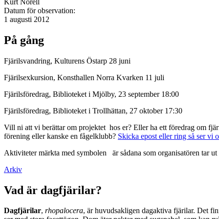
Kurt Norell
Datum för observation:
1 augusti 2012
På gång
Fjärilsvandring, Kulturens Östarp 28 juni
Fjärilsexkursion, Konsthallen Norra Kvarken 11 juli
Fjärilsföredrag, Biblioteket i Mjölby, 23 september 18:00
Fjärilsföredrag, Biblioteket i Trollhättan, 27 oktober 17:30
Vill ni att vi berättar om projektet hos er? Eller ha ett föredrag om f
förening eller kanske en fågelklubb?
Skicka epost eller ring så ser vi 
Aktiviteter märkta med symbolen
är sådana som organisatören tar ut 
Arkiv
Vad är dagfjärilar?
Dagfjärilar
,
rhopalocera
, är huvudsakligen dagaktiva fjärilar. Det fi