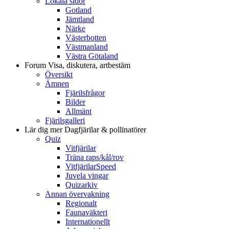
Lokala sidor
Gotland
Jämtland
Närke
Västerbotten
Västmanland
Västra Götaland
Forum
Visa, diskutera, artbestäm
Översikt
Ämnen
Fjärilsfrågor
Bilder
Allmänt
Fjärilsgalleri
Lär dig mer
Dagfjärilar & pollinatörer
Quiz
Vitfjärilar
Träna raps/kål/rov
VitfjärilarSpeed
Juvela vingar
Quizarkiv
Annan övervakning
Regionalt
Faunaväkteri
Internationellt