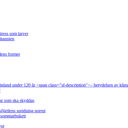
tress som larver
ritannien
ilens former
 Finland under 120 år <span class="sf-description">– betydelsen av klim
r
lar som ska skyddas
fjärilens spridning norrut
idsommarbukett
rut