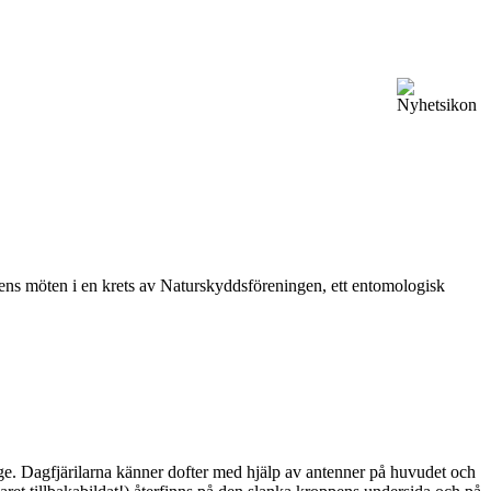
vårens möten i en krets av Naturskyddsföreningen, ett entomologisk
ge. Dagfjärilarna känner dofter med hjälp av antenner på huvudet och