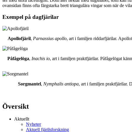
ser med stora facettögon. Dom äter nektar med sugsnabel, som kan rull
ovansidan finns ofta färgstarka brett triangulära vingar som när de vil
Exempel på dagfjärilar
Apollofjäril
,
Parnassius apollo
, art i familjen riddarfjärilar. Apol
Påfågelöga
,
Inachis io
, art i familjen praktfjärilar. Påfågelögat 
Sorgmantel
,
Nymphalis antiopa
, art i familjen praktfjärila
Översikt
Aktuellt
Nyheter
Aktuell fjärilsforskning