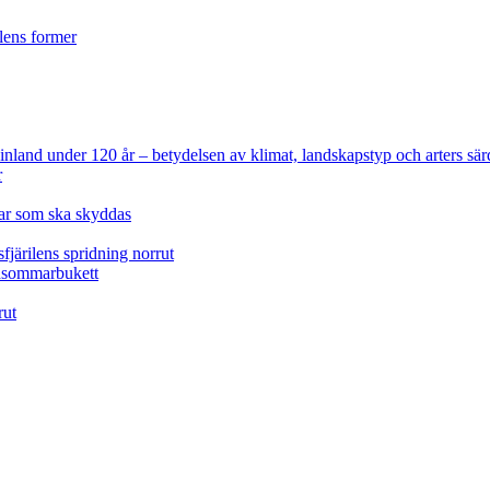
ilens former
 Finland under 120 år
– betydelsen av klimat, landskapstyp och arters sär
r
lar som ska skyddas
fjärilens spridning norrut
idsommarbukett
rut