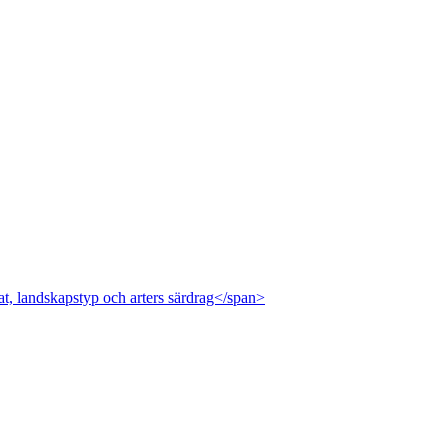
at, landskapstyp och arters särdrag</span>