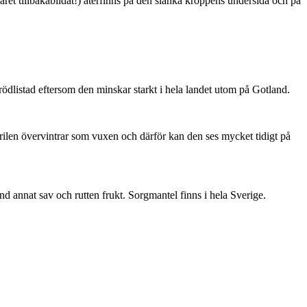
ret tillbakabildat!) återfinns på den slanka kroppens undersida och på
är rödlistad eftersom den minskar starkt i hela landet utom på Gotland.
ärilen övervintrar som vuxen och därför kan den ses mycket tidigt på
nd annat sav och rutten frukt. Sorgmantel finns i hela Sverige.