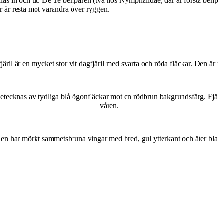
as in och ut. De tre benparen (två hos Nymphalidae, där är första benpa
ar är resta mot varandra över ryggen.
lofjäril är en mycket stor vit dagfjäril med svarta och röda fläckar. Den 
kännetecknas av tydliga blå ögonfläckar mot en rödbrun bakgrundsfärg. Fj
våren.
r. Den har mörkt sammetsbruna vingar med bred, gul ytterkant och äter bla