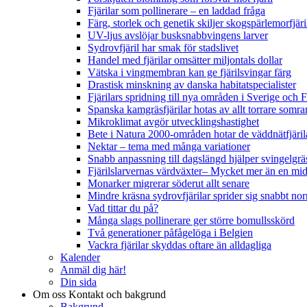
Fjärilar som pollinerare – en laddad fråga
Färg, storlek och genetik skiljer skogspärlemorfjär
UV-ljus avslöjar busksnabbvingens larver
Sydrovfjäril har smak för stadslivet
Handel med fjärilar omsätter miljontals dollar
Vätska i vingmembran kan ge fjärilsvingar färg
Drastisk minskning av danska habitatspecialister
Fjärilars spridning till nya områden i Sverige och
Spanska kamgräsfjärilar hotas av allt torrare somra
Mikroklimat avgör utvecklingshastighet
Bete i Natura 2000-områden hotar de väddnätfjäri
Nektar – tema med många variationer
Snabb anpassning till dagslängd hjälper svingelgräs
Fjärilslarvernas värdväxter– Mycket mer än en m
Monarker migrerar söderut allt senare
Mindre kräsna sydrovfjärilar sprider sig snabbt nor
Vad tittar du på?
Många slags pollinerare ger större bomullsskörd
Två generationer påfågelöga i Belgien
Vackra fjärilar skyddas oftare än alldagliga
Kalender
Anmäl dig här!
Din sida
Om oss
Kontakt och bakgrund
Bakgrund