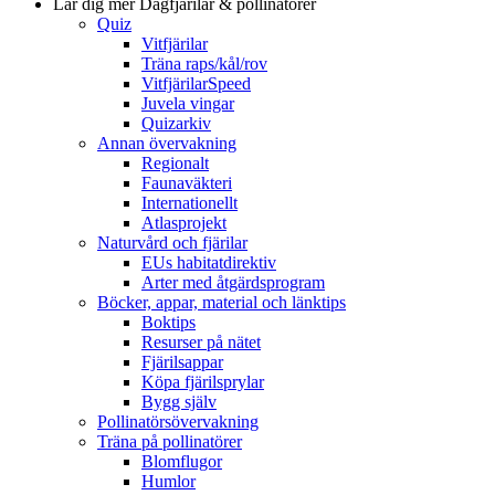
Lär dig mer
Dagfjärilar & pollinatörer
Quiz
Vitfjärilar
Träna raps/kål/rov
VitfjärilarSpeed
Juvela vingar
Quizarkiv
Annan övervakning
Regionalt
Faunaväkteri
Internationellt
Atlasprojekt
Naturvård och fjärilar
EUs habitatdirektiv
Arter med åtgärdsprogram
Böcker, appar, material och länktips
Boktips
Resurser på nätet
Fjärilsappar
Köpa fjärilsprylar
Bygg själv
Pollinatörsövervakning
Träna på pollinatörer
Blomflugor
Humlor