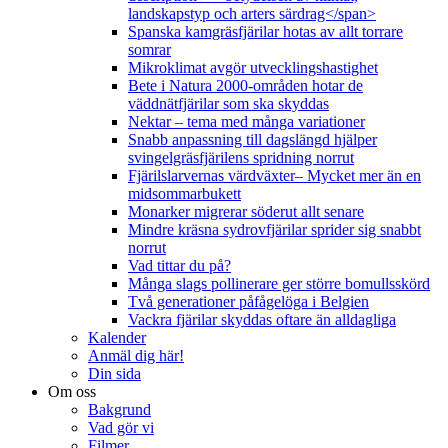
landskapstyp och arters särdrag</span>
Spanska kamgräsfjärilar hotas av allt torrare
somrar
Mikroklimat avgör utvecklingshastighet
Bete i Natura 2000-områden hotar de
väddnätfjärilar som ska skyddas
Nektar – tema med många variationer
Snabb anpassning till dagslängd hjälper
svingelgräsfjärilens spridning norrut
Fjärilslarvernas värdväxter– Mycket mer än en
midsommarbukett
Monarker migrerar söderut allt senare
Mindre kräsna sydrovfjärilar sprider sig snabbt
norrut
Vad tittar du på?
Många slags pollinerare ger större bomullsskörd
Två generationer påfågelöga i Belgien
Vackra fjärilar skyddas oftare än alldagliga
Kalender
Anmäl dig här!
Din sida
Om oss
Bakgrund
Vad gör vi
Filmer