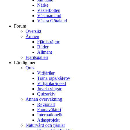
Närke
Västerbotten
Västmanland
Västra Götaland
Forum
Översikt
Ämnen
Fjärilsfrågor
Bilder
Allmänt
Fjärilsgalleri
Lär dig mer
Quiz
Vitfjärilar
Träna raps/kål/rov
VitfjärilarSpeed
Juvela vingar
Quizarkiv
Annan övervakning
Regionalt
Faunaväkteri
Internationellt
Atlasprojekt
Naturvård och fjärilar