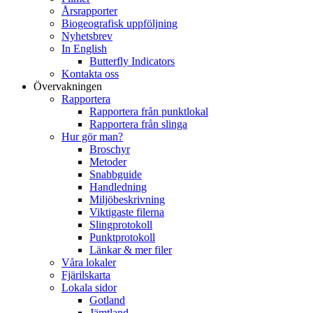
Årsrapporter
Biogeografisk uppföljning
Nyhetsbrev
In English
Butterfly Indicators
Kontakta oss
Övervakningen
Rapportera
Rapportera från punktlokal
Rapportera från slinga
Hur gör man?
Broschyr
Metoder
Snabbguide
Handledning
Miljöbeskrivning
Viktigaste filerna
Slingprotokoll
Punktprotokoll
Länkar & mer filer
Våra lokaler
Fjärilskarta
Lokala sidor
Gotland
Jämtland