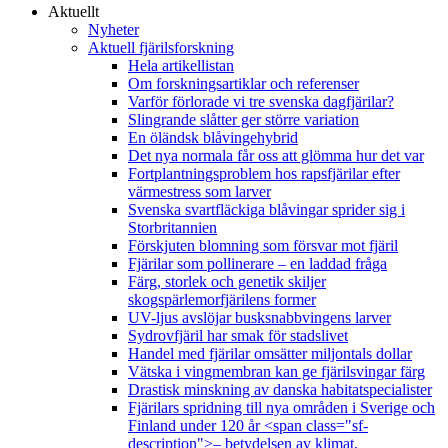
Aktuellt
Nyheter
Aktuell fjärilsforskning
Hela artikellistan
Om forskningsartiklar och referenser
Varför förlorade vi tre svenska dagfjärilar?
Slingrande slåtter ger större variation
En öländsk blåvingehybrid
Det nya normala får oss att glömma hur det var
Fortplantningsproblem hos rapsfjärilar efter
värmestress som larver
Svenska svartfläckiga blåvingar sprider sig i
Storbritannien
Förskjuten blomning som försvar mot fjäril
Fjärilar som pollinerare – en laddad fråga
Färg, storlek och genetik skiljer
skogspärlemorfjärilens former
UV-ljus avslöjar busksnabbvingens larver
Sydrovfjäril har smak för stadslivet
Handel med fjärilar omsätter miljontals dollar
Vätska i vingmembran kan ge fjärilsvingar färg
Drastisk minskning av danska habitatspecialister
Fjärilars spridning till nya områden i Sverige och
Finland under 120 år <span class="sf-
description">– betydelsen av klimat,