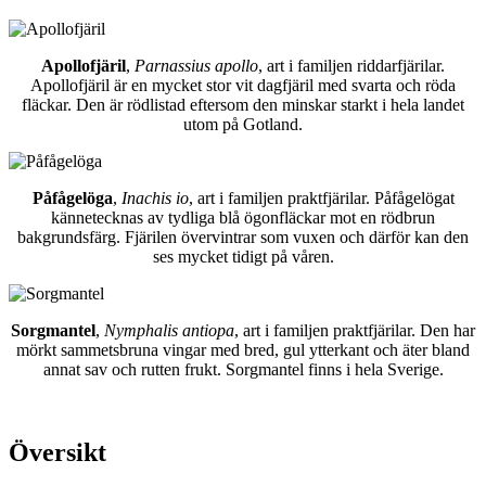
Apollofjäril
,
Parnassius apollo
, art i familjen riddarfjärilar.
Apollofjäril är en mycket stor vit dagfjäril med svarta och röda
fläckar. Den är rödlistad eftersom den minskar starkt i hela landet
utom på Gotland.
Påfågelöga
,
Inachis io
, art i familjen praktfjärilar. Påfågelögat
kännetecknas av tydliga blå ögonfläckar mot en rödbrun
bakgrundsfärg. Fjärilen övervintrar som vuxen och därför kan den
ses mycket tidigt på våren.
Sorgmantel
,
Nymphalis antiopa
, art i familjen praktfjärilar. Den har
mörkt sammetsbruna vingar med bred, gul ytterkant och äter bland
annat sav och rutten frukt. Sorgmantel finns i hela Sverige.
Översikt