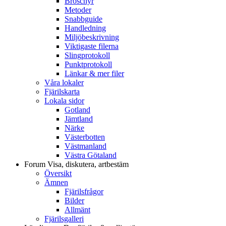
Broschyr
Metoder
Snabbguide
Handledning
Miljöbeskrivning
Viktigaste filerna
Slingprotokoll
Punktprotokoll
Länkar & mer filer
Våra lokaler
Fjärilskarta
Lokala sidor
Gotland
Jämtland
Närke
Västerbotten
Västmanland
Västra Götaland
Forum
Visa, diskutera, artbestäm
Översikt
Ämnen
Fjärilsfrågor
Bilder
Allmänt
Fjärilsgalleri