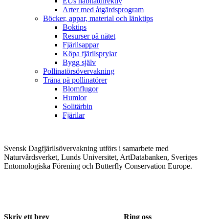
EUs habitatdirektiv
Arter med åtgärdsprogram
Böcker, appar, material och länktips
Boktips
Resurser på nätet
Fjärilsappar
Köpa fjärilsprylar
Bygg själv
Pollinatörsövervakning
Träna på pollinatörer
Blomflugor
Humlor
Solitärbin
Fjärilar
Svensk Dagfjärilsövervakning utförs i samarbete med
Naturvårdsverket, Lunds Universitet, ArtDatabanken, Sveriges
Entomologiska Förening och Butterfly Conservation Europe.
Skriv ett brev
Ring oss