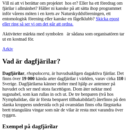
Vill ni att vi berättar om projektet hos er? Eller ha ett föredrag om
fjärilar i allmänhet? Håller ni kanske på att sätta ihop programmet
inför vårens möten i en krets av Naturskyddsföreningen, ett
entomologisk förening eller kanske en fågelklubb?
Skicka epost
eller ring så ser vi om det går att ordna.
Aktiviteter märkta med symbolen
är sådana som organisatören tar
ut en kostnad för.
Arkiv
Vad är dagfjärilar?
Dagfjärilar
,
rhopalocera
, är huvudsakligen dagaktiva fjärilar. Det
finns över
19 000
kända arter dagfjärilar i världen, varav cirka
110
i
Sverige. Dagfjärilarna känner dofter med hjälp av antenner på
huvudet och ser med stora facettögon. Dom äter nektar med
sugsnabel, som kan rullas in och ut. De tre benparen (två hos
Nymphalidae, där är första benparet tillbakabildat!) återfinns på den
slanka kroppens undersida och på ovansidan finns ofta färgstarka
brett triangulära vingar som när de vilar är resta mot varandra över
ryggen.
Exempel på dagfjärilar