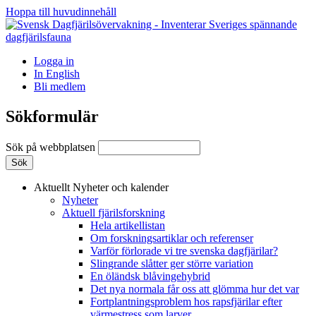
Hoppa till huvudinnehåll
Logga in
In English
Bli medlem
Sökformulär
Sök på webbplatsen
Aktuellt
Nyheter och kalender
Nyheter
Aktuell fjärilsforskning
Hela artikellistan
Om forskningsartiklar och referenser
Varför förlorade vi tre svenska dagfjärilar?
Slingrande slåtter ger större variation
En öländsk blåvingehybrid
Det nya normala får oss att glömma hur det var
Fortplantningsproblem hos rapsfjärilar efter
värmestress som larver