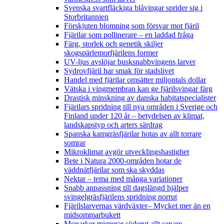
Svenska svartfläckiga blåvingar sprider sig i
Storbritannien
Förskjuten blomning som försvar mot fjäril
Fjärilar som pollinerare – en laddad fråga
Färg, storlek och genetik skiljer
skogspärlemorfjärilens former
UV-ljus avslöjar busksnabbvingens larver
Sydrovfjäril har smak för stadslivet
Handel med fjärilar omsätter miljontals dollar
Vätska i vingmembran kan ge fjärilsvingar färg
Drastisk minskning av danska habitatspecialister
Fjärilars spridning till nya områden i Sverige och
Finland under 120 år
– betydelsen av klimat,
landskapstyp och arters särdrag
Spanska kamgräsfjärilar hotas av allt torrare
somrar
Mikroklimat avgör utvecklingshastighet
Bete i Natura 2000-områden hotar de
väddnätfjärilar som ska skyddas
Nektar – tema med många variationer
Snabb anpassning till dagslängd hjälper
svingelgräsfjärilens spridning norrut
Fjärilslarvernas värdväxter– Mycket mer än en
midsommarbukett
Monarker migrerar söderut allt senare