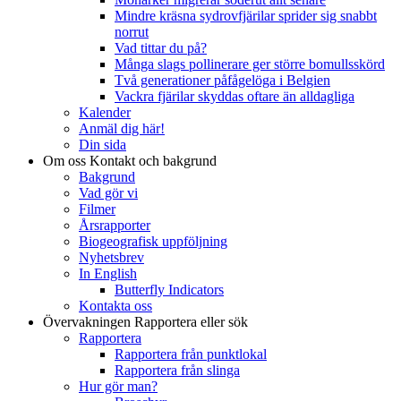
Mindre kräsna sydrovfjärilar sprider sig snabbt
norrut
Vad tittar du på?
Många slags pollinerare ger större bomullsskörd
Två generationer påfågelöga i Belgien
Vackra fjärilar skyddas oftare än alldagliga
Kalender
Anmäl dig här!
Din sida
Om oss
Kontakt och bakgrund
Bakgrund
Vad gör vi
Filmer
Årsrapporter
Biogeografisk uppföljning
Nyhetsbrev
In English
Butterfly Indicators
Kontakta oss
Övervakningen
Rapportera eller sök
Rapportera
Rapportera från punktlokal
Rapportera från slinga
Hur gör man?