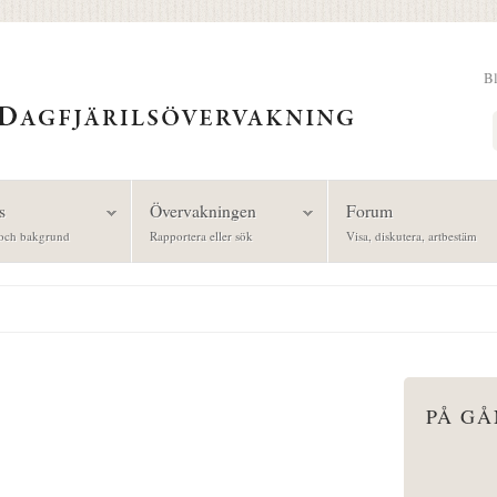
B
Sök
s
Övervakningen
Forum
och bakgrund
Rapportera eller sök
Visa, diskutera, artbestäm
PÅ G