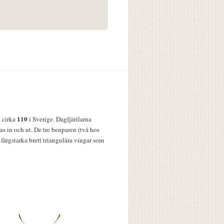
110
v cirka
i Sverige. Dagfjärilarna
s in och ut. De tre benparen (två hos
färgstarka brett triangulära vingar som