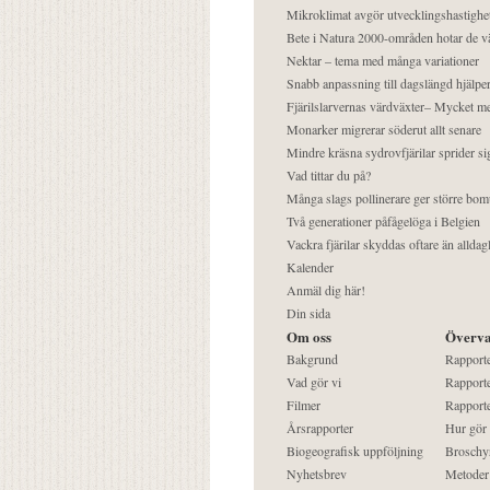
Mikroklimat avgör utvecklingshastighe
Bete i Natura 2000-områden hotar de v
Nektar – tema med många variationer
Snabb anpassning till dagslängd hjälper
Fjärilslarvernas värdväxter– Mycket 
Monarker migrerar söderut allt senare
Mindre kräsna sydrovfjärilar sprider si
Vad tittar du på?
Många slags pollinerare ger större bom
Två generationer påfågelöga i Belgien
Vackra fjärilar skyddas oftare än alldag
Kalender
Anmäl dig här!
Din sida
Om oss
Överva
Bakgrund
Rapport
Vad gör vi
Rapporte
Filmer
Rapporte
Årsrapporter
Hur gör
Biogeografisk uppföljning
Broschy
Nyhetsbrev
Metoder