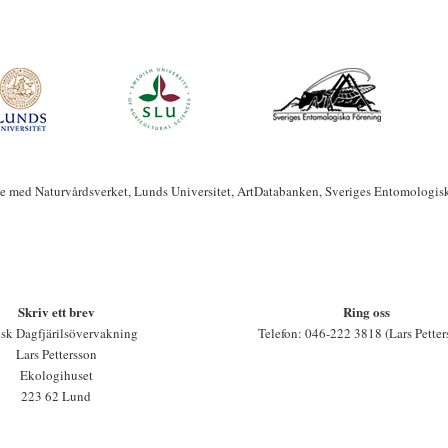
te med Naturvårdsverket, Lunds Universitet, ArtDatabanken, Sveriges Entomologis
Skriv ett brev
Ring oss
sk Dagfjärilsövervakning
Telefon: 046-222 3818 (Lars Petter
Lars Pettersson
Ekologihuset
223 62 Lund