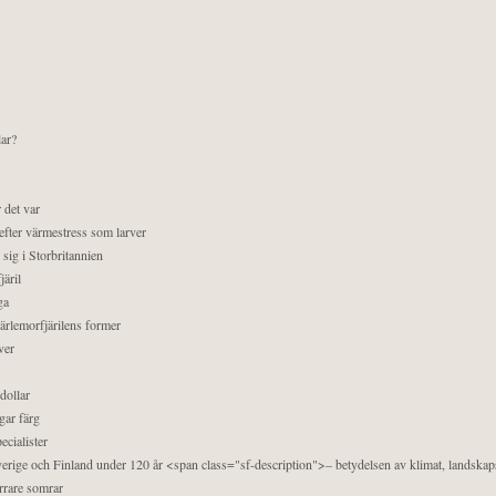
lar?
 det var
efter värmestress som larver
sig i Storbritannien
äril
ga
pärlemorfjärilens former
ver
dollar
gar färg
ecialister
 Sverige och Finland under 120 år <span class="sf-description">– betydelsen av klimat, landska
orrare somrar