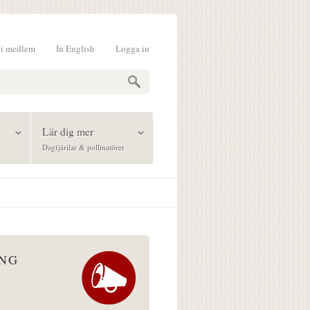
li medlem
In English
Logga in
formulär
Lär dig mer
Dagfjärilar & pollinatörer
ÅNG