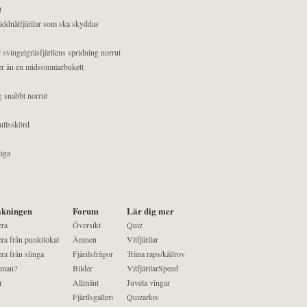
t
äddnätfjärilar som ska skyddas
 svingelgräsfjärilens spridning norrut
mer än en midsommarbukett
g snabbt norrut
ullsskörd
liga
kningen
Forum
Lär dig mer
era
Översikt
Quiz
ra från punktlokal
Ämnen
Vitfjärilar
ra från slinga
Fjärilsfrågor
Träna raps/kål/rov
 man?
Bilder
VitfjärilarSpeed
r
Allmänt
Juvela vingar
Fjärilsgalleri
Quizarkiv