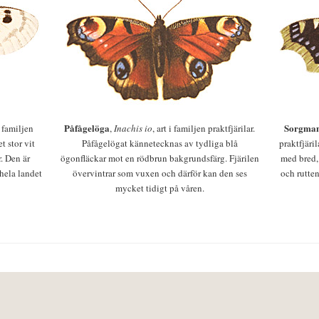
Påfågelöga
Sorgman
 i familjen
,
Inachis io
, art i familjen praktfjärilar.
t stor vit
Påfågelögat kännetecknas av tydliga blå
praktfjäri
r. Den är
ögonfläckar mot en rödbrun bakgrundsfärg. Fjärilen
med bred,
 hela landet
övervintrar som vuxen och därför kan den ses
och rutten
mycket tidigt på våren.