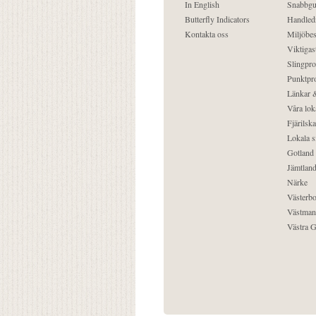
In English
Snabbgu
Butterfly Indicators
Handled
Kontakta oss
Miljöbes
Viktigast
Slingpro
Punktpro
Länkar &
Våra lok
Fjärilska
Lokala s
Gotland
Jämtlan
Närke
Västerbo
Västman
Västra G