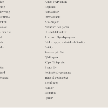
ide
Annan övervakning
ning
Regionalt
krivning
Faunaväkteri
e filerna
Internationellt
tokoll
Atlasprojekt
tokoll
Naturvård och fjärilar
 mer filer
EUs habitatdirektiv
aler
Arter med åtgärdsprogram
rta
Böcker, appar, material och länktips
idor
Boktips
Resurser på nätet
d
Fjärilsappar
Köpa fjärilsprylar
tten
Bygg själv
land
Pollinatörsövervakning
ötaland
Träna på pollinatörer
Blomflugor
Humlor
Solitärbin
Fjärilar