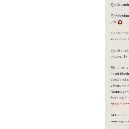
Fjärilsvand
Fjärilsexku
juli
Fjärilsföred
september 
Fjärilsföred
oktober 17
Vill ni att 
ha ett föred
kanske på a
vårens möte
Naturskydds
förening el
epost eller 
Aktivitete
som organisa