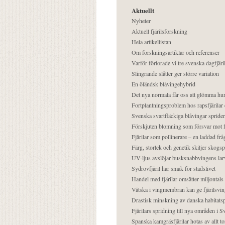
Aktuellt
Nyheter
Aktuell fjärilsforskning
Hela artikellistan
Om forskningsartiklar och referenser
Varför förlorade vi tre svenska dagfjäri
Slingrande slåtter ger större variation
En öländsk blåvingehybrid
Det nya normala får oss att glömma hur
Fortplantningsproblem hos rapsfjärilar 
Svenska svartfläckiga blåvingar sprider 
Förskjuten blomning som försvar mot fj
Fjärilar som pollinerare – en laddad frå
Färg, storlek och genetik skiljer skogs
UV-ljus avslöjar busksnabbvingens lar
Sydrovfjäril har smak för stadslivet
Handel med fjärilar omsätter miljontals 
Vätska i vingmembran kan ge fjärilsvin
Drastisk minskning av danska habitatsp
Fjärilars spridning till nya områden i
Spanska kamgräsfjärilar hotas av allt t