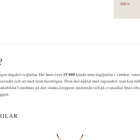
Arkiv
?
19 000
igen dagaktiva fjärilar. Det finns över
kända arter dagfjärilar i världen, vara
huvudet och ser med stora facettögon. Dom äter nektar med sugsnabel, som kan rulla
bakabildat!) återfinns på den slanka kroppens undersida och på ovansidan finns ofta 
yggen.
RILAR