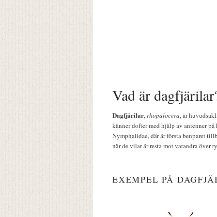
Vad är dagfjärilar
Dagfjärilar
,
rhopalocera
, är huvudsakl
känner dofter med hjälp av antenner på 
Nymphalidae, där är första benparet till
när de vilar är resta mot varandra över r
EXEMPEL PÅ DAGFJÄ