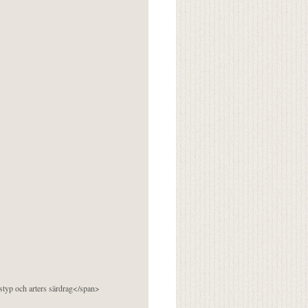
pstyp och arters särdrag</span>