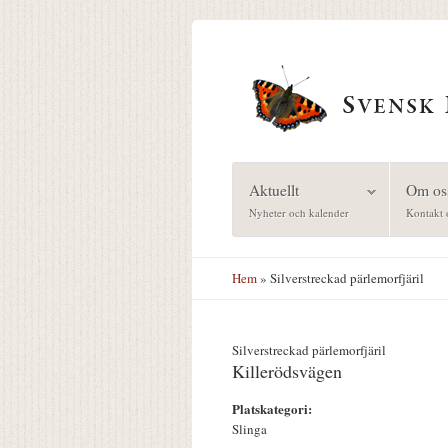
Hoppa till huvudinnehåll
Aktuellt
Om os
Nyheter och kalender
Kontakt 
Hem
» Silverstreckad pärlemorfjäril
Silverstreckad pärlemorfjäril
Killerödsvägen
Platskategori:
Slinga