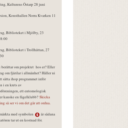
ring, Kulturens Östarp 28 juni
rsion, Konsthallen Norra Kvarken 11
rag, Biblioteket i Mjölby, 23
18:00
rag, Biblioteket i Trollhättan, 27
:30
vi berättar om projektet hos er? Eller
rag om fjärilar i allmänhet? Håller ni
tt sätta ihop programmet inför
n i en krets av
föreningen, ett entomologisk
ler kanske en fågelklubb?
Skicka
ring så ser vi om det går att ordna.
r märkta med symbolen
är sådana
tören tar ut en kostnad för.