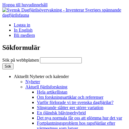
Hoppa till huvudinnehåll
Logga in
In English
Bli medlem
Sökformulär
Sök på webbplatsen
Aktuellt
Nyheter och kalender
Nyheter
Aktuell fjärilsforskning
Hela artikellistan
Om forskningsartiklar och referenser
Varför förlorade vi tre svenska dagfjärilar?
Slingrande slåtter ger större variation
En öländsk blåvingehybrid
Det nya normala får oss att glömma hur det var
Fortplantningsproblem hos rapsfjärilar efter
värmestress som larver