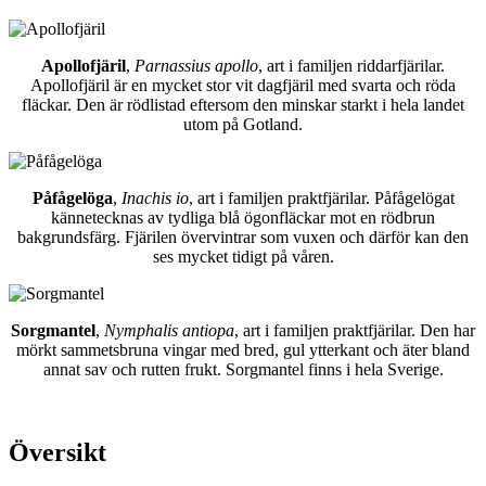
Apollofjäril
,
Parnassius apollo
, art i familjen riddarfjärilar.
Apollofjäril är en mycket stor vit dagfjäril med svarta och röda
fläckar. Den är rödlistad eftersom den minskar starkt i hela landet
utom på Gotland.
Påfågelöga
,
Inachis io
, art i familjen praktfjärilar. Påfågelögat
kännetecknas av tydliga blå ögonfläckar mot en rödbrun
bakgrundsfärg. Fjärilen övervintrar som vuxen och därför kan den
ses mycket tidigt på våren.
Sorgmantel
,
Nymphalis antiopa
, art i familjen praktfjärilar. Den har
mörkt sammetsbruna vingar med bred, gul ytterkant och äter bland
annat sav och rutten frukt. Sorgmantel finns i hela Sverige.
Översikt