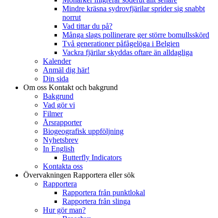
Mindre kräsna sydrovfjärilar sprider sig snabbt
norrut
Vad tittar du på?
Många slags pollinerare ger större bomullsskörd
Två generationer påfågelöga i Belgien
Vackra fjärilar skyddas oftare än alldagliga
Kalender
Anmäl dig här!
Din sida
Om oss
Kontakt och bakgrund
Bakgrund
Vad gör vi
Filmer
Årsrapporter
Biogeografisk uppföljning
Nyhetsbrev
In English
Butterfly Indicators
Kontakta oss
Övervakningen
Rapportera eller sök
Rapportera
Rapportera från punktlokal
Rapportera från slinga
Hur gör man?