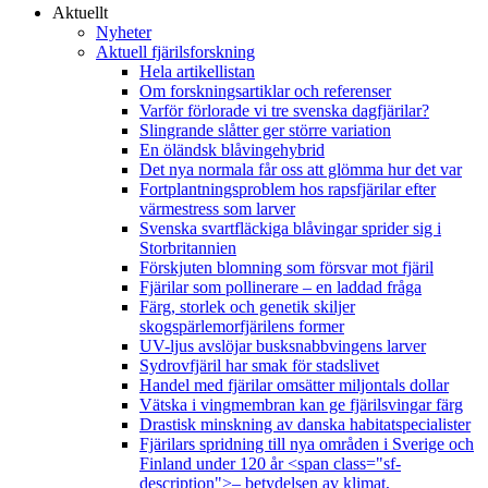
Aktuellt
Nyheter
Aktuell fjärilsforskning
Hela artikellistan
Om forskningsartiklar och referenser
Varför förlorade vi tre svenska dagfjärilar?
Slingrande slåtter ger större variation
En öländsk blåvingehybrid
Det nya normala får oss att glömma hur det var
Fortplantningsproblem hos rapsfjärilar efter
värmestress som larver
Svenska svartfläckiga blåvingar sprider sig i
Storbritannien
Förskjuten blomning som försvar mot fjäril
Fjärilar som pollinerare – en laddad fråga
Färg, storlek och genetik skiljer
skogspärlemorfjärilens former
UV-ljus avslöjar busksnabbvingens larver
Sydrovfjäril har smak för stadslivet
Handel med fjärilar omsätter miljontals dollar
Vätska i vingmembran kan ge fjärilsvingar färg
Drastisk minskning av danska habitatspecialister
Fjärilars spridning till nya områden i Sverige och
Finland under 120 år <span class="sf-
description">– betydelsen av klimat,