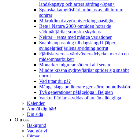
landskapstyp och arters särdrag</span>
Spanska kamgräsfjärilar hotas av allt torrare
somrar
Mikroklimat avgör utvecklingshastighet
Bete i Natura 2000-områden hotar de
väddnätfjärilar som ska skyddas
Nektar – tema med många variationer
Snabb anpassning till dagslängd hjälper
svingelgräsfjärilens spridning norrut
Fjärilslarvernas värdväxter– Mycket mer än en
midsommarbukett
Monarker migrerar söderut allt senare
Mindre kräsna sydrovfjärilar sprider sig snabbt
norrut
Vad tittar du på?
Många slags pollinerare ger större bomullsskörd
Två generationer påfågelöga i Belgien
Vackra fjärilar skyddas oftare än alldagliga
Kalender
Anmäl dig här!
Din sida
Om oss
Bakgrund
Vad gör vi
Filmer