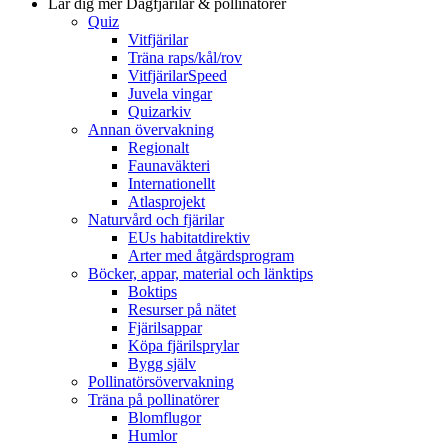
Lär dig mer
Dagfjärilar & pollinatörer
Quiz
Vitfjärilar
Träna raps/kål/rov
VitfjärilarSpeed
Juvela vingar
Quizarkiv
Annan övervakning
Regionalt
Faunaväkteri
Internationellt
Atlasprojekt
Naturvård och fjärilar
EUs habitatdirektiv
Arter med åtgärdsprogram
Böcker, appar, material och länktips
Boktips
Resurser på nätet
Fjärilsappar
Köpa fjärilsprylar
Bygg själv
Pollinatörsövervakning
Träna på pollinatörer
Blomflugor
Humlor