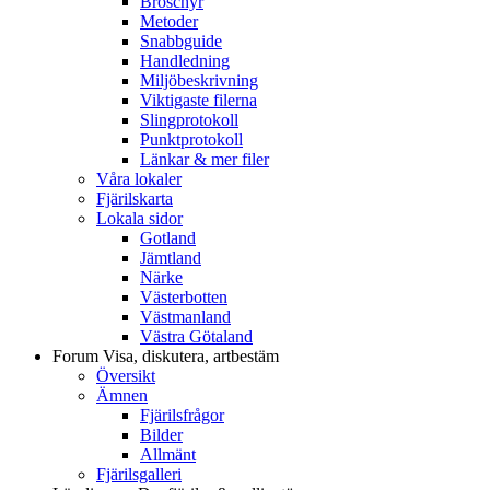
Broschyr
Metoder
Snabbguide
Handledning
Miljöbeskrivning
Viktigaste filerna
Slingprotokoll
Punktprotokoll
Länkar & mer filer
Våra lokaler
Fjärilskarta
Lokala sidor
Gotland
Jämtland
Närke
Västerbotten
Västmanland
Västra Götaland
Forum
Visa, diskutera, artbestäm
Översikt
Ämnen
Fjärilsfrågor
Bilder
Allmänt
Fjärilsgalleri