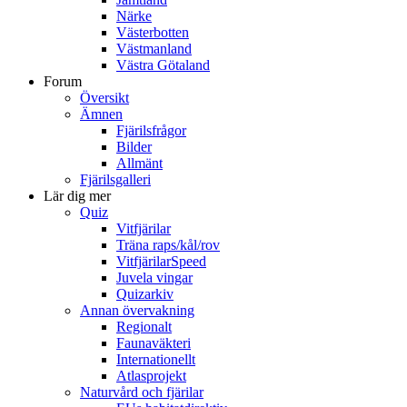
Närke
Västerbotten
Västmanland
Västra Götaland
Forum
Översikt
Ämnen
Fjärilsfrågor
Bilder
Allmänt
Fjärilsgalleri
Lär dig mer
Quiz
Vitfjärilar
Träna raps/kål/rov
VitfjärilarSpeed
Juvela vingar
Quizarkiv
Annan övervakning
Regionalt
Faunaväkteri
Internationellt
Atlasprojekt
Naturvård och fjärilar