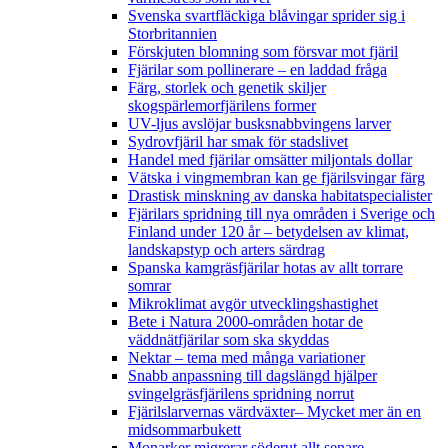
Svenska svartfläckiga blåvingar sprider sig i
Storbritannien
Förskjuten blomning som försvar mot fjäril
Fjärilar som pollinerare – en laddad fråga
Färg, storlek och genetik skiljer
skogspärlemorfjärilens former
UV-ljus avslöjar busksnabbvingens larver
Sydrovfjäril har smak för stadslivet
Handel med fjärilar omsätter miljontals dollar
Vätska i vingmembran kan ge fjärilsvingar färg
Drastisk minskning av danska habitatspecialister
Fjärilars spridning till nya områden i Sverige och
Finland under 120 år
– betydelsen av klimat,
landskapstyp och arters särdrag
Spanska kamgräsfjärilar hotas av allt torrare
somrar
Mikroklimat avgör utvecklingshastighet
Bete i Natura 2000-områden hotar de
väddnätfjärilar som ska skyddas
Nektar – tema med många variationer
Snabb anpassning till dagslängd hjälper
svingelgräsfjärilens spridning norrut
Fjärilslarvernas värdväxter– Mycket mer än en
midsommarbukett
Monarker migrerar söderut allt senare