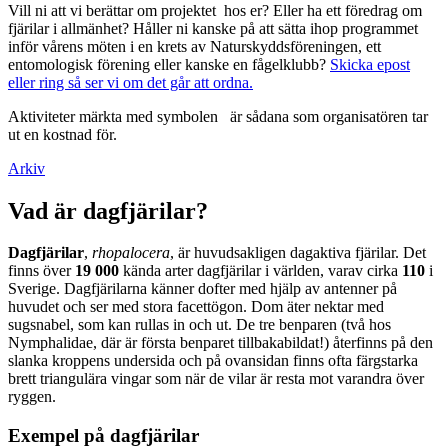
Vill ni att vi berättar om projektet hos er? Eller ha ett föredrag om
fjärilar i allmänhet? Håller ni kanske på att sätta ihop programmet
inför vårens möten i en krets av Naturskyddsföreningen, ett
entomologisk förening eller kanske en fågelklubb?
Skicka epost
eller ring så ser vi om det går att ordna.
Aktiviteter märkta med symbolen
är sådana som organisatören tar
ut en kostnad för.
Arkiv
Vad är dagfjärilar?
Dagfjärilar
,
rhopalocera
, är huvudsakligen dagaktiva fjärilar. Det
finns över
19 000
kända arter dagfjärilar i världen, varav cirka
110
i
Sverige. Dagfjärilarna känner dofter med hjälp av antenner på
huvudet och ser med stora facettögon. Dom äter nektar med
sugsnabel, som kan rullas in och ut. De tre benparen (två hos
Nymphalidae, där är första benparet tillbakabildat!) återfinns på den
slanka kroppens undersida och på ovansidan finns ofta färgstarka
brett triangulära vingar som när de vilar är resta mot varandra över
ryggen.
Exempel på dagfjärilar