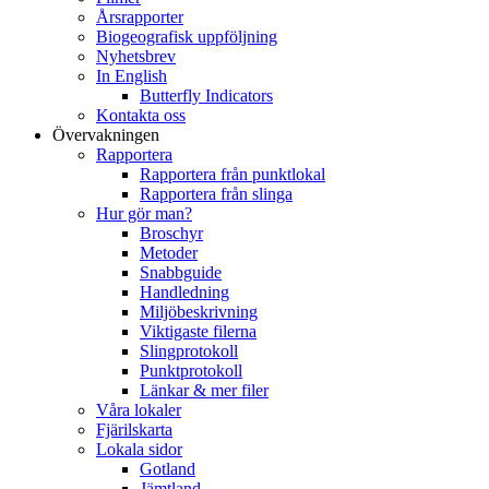
Årsrapporter
Biogeografisk uppföljning
Nyhetsbrev
In English
Butterfly Indicators
Kontakta oss
Övervakningen
Rapportera
Rapportera från punktlokal
Rapportera från slinga
Hur gör man?
Broschyr
Metoder
Snabbguide
Handledning
Miljöbeskrivning
Viktigaste filerna
Slingprotokoll
Punktprotokoll
Länkar & mer filer
Våra lokaler
Fjärilskarta
Lokala sidor
Gotland
Jämtland