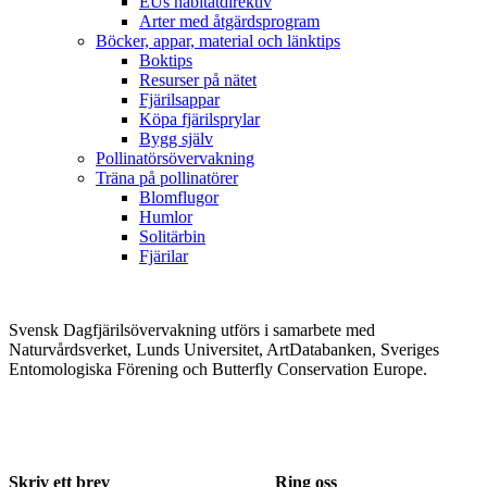
EUs habitatdirektiv
Arter med åtgärdsprogram
Böcker, appar, material och länktips
Boktips
Resurser på nätet
Fjärilsappar
Köpa fjärilsprylar
Bygg själv
Pollinatörsövervakning
Träna på pollinatörer
Blomflugor
Humlor
Solitärbin
Fjärilar
Svensk Dagfjärilsövervakning utförs i samarbete med
Naturvårdsverket, Lunds Universitet, ArtDatabanken, Sveriges
Entomologiska Förening och Butterfly Conservation Europe.
Skriv ett brev
Ring oss